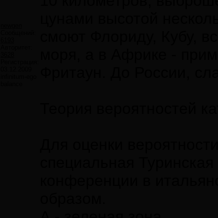
10 километров, выброше
цунами высотой несколь
newgen
смоют Флориду, Кубу, в
Сообщений:
6193
Авторитет:
моря, а в Африке - при
3628
Регистрация:
Фритаун. До России, сл
03.12.2009
infinitum-ego
balance
Теория вероятностей к
Для оценки вероятност
специальная Туринская
конференции в итальян
образом.
А - зеленая зона