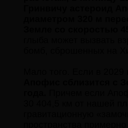
Гринвичу астероид Ап
диаметром 320 м пере
Земле со скоростью 45
глыба может вызвать в
бомб, сброшенных на Х
Мало того. Если в 2029 
Апофис сблизится с З
года.
Причем если Апоф
30 404,5 км от нашей п
гравитационную «замоч
пространства примерно 