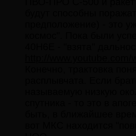
ПВО-ПРО С-500 и ракет
будут способны поражат
предположение) - это у
космос". Пока были ус
40Н6Е - "взята" дальнос
http://www.youtube.co
Конечно, трактовка поня
расплывчата. Если брат
называемую низкую око
спутника - то это в апо
быть, в ближайшее врем
вот МКС находится "повы