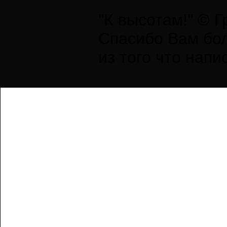
"К высотам!" © 
Спасибо Вам бол
из того что напи