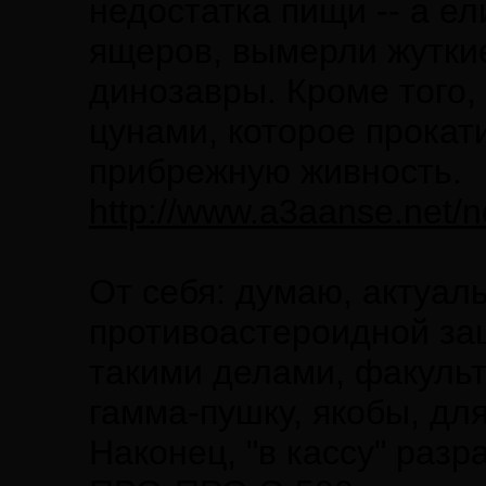
недостатка пищи -- а е
ящеров, вымерли жутки
динозавры. Кроме того,
цунами, которое прокат
прибрежную живность.
http://www.a3aanse.net/n
От себя: думаю, актуал
противоастероидной защ
такими делами, факульт
гамма-пушку, якобы, дл
Наконец, "в кассу" раз