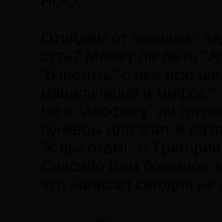
НОО.
Отойдем от техники - з
суть? Может ли быть "А
"очистить" с нее всю ш
манипуляций и мифов?
Не к "Апофису" ли гото
бункеры для элит и раз
"К высотам!" © Григори
Спасибо Вам большое за
что написал сегодня не