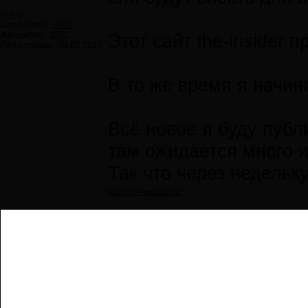
Volga
Сообщений:
1996
Авторитет:
3882
Этот сайт the-insider 
Регистрация:
09.02.2010
В то же время я начин
Всё новое я буду публ
там ожидается много 
Так что через недельк
http://the-insider.ru/