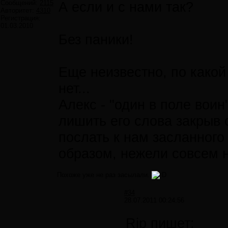
Сообщений:
2115
А если и с нами так?
Авторитет:
4310
Регистрация:
01.03.2010
Без паники!
Еще неизвестно, по какой
нет...
Алекс - "один в поле вои
лишить его слова закрыв 
послать к нам засланног
образом, нежели совсем н
Похоже уже не раз засылали.
#34
28.07.2011 00:24:56
Rip пишет: