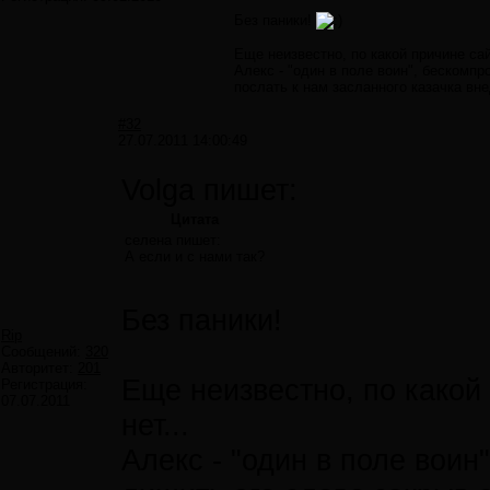
Без паники!
Еще неизвестно, по какой причине сай
Алекс - "один в поле воин", бескомпр
послать к нам засланного казачка вн
#32
27.07.2011 14:00:49
Volga пишет:
Цитата
селена пишет:
А если и с нами так?
Без паники!
Rip
Сообщений:
320
Авторитет:
201
Еще неизвестно, по какой
Регистрация:
07.07.2011
нет...
Алекс - "один в поле вои