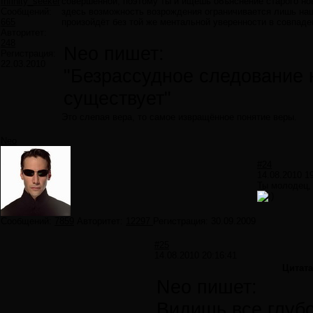
Infinity_seeker
совершенной, поэтому ты и ищешь объяснение старого нов
Сообщений:
здесь возможность возрождения ограничивается лишь наш
665
произойдёт без той же ментальной уверенности в совпаде
Авторитет:
248
Neo пишет:
Регистрация:
22.03.2010
"Безрассудное следование 
существует"
Это слепая вера, то самое извращённое понятие веры.
Neo
#24
14.08.2010 1
Ты молодец
Сообщений:
7859
Авторитет:
12297
Регистрация:
30.09.2009
#25
14.08.2010 20:16:41
Цитата
Neo пишет:
Видишь все глубо