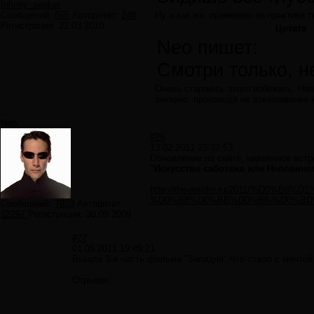
Infinity_seeker
Сообщений:
665
Авторитет:
248
Ну а как же, применяю на практике 
Регистрация:
22.03.2010
Цитата
Neo пишет:
Смотри только, н
Очень стараюсь этого избежать. Нав
эмоцию, производя их взвешивание 
Neo
#26
13.02.2011 23:37:53
Обновление на сайте, навеянное вст
"Искусство саботажа или Неповин
http://the-insider.ru/2011/
%D0%B8%D0%BB%D0%B8-%D0%BD
Сообщений:
7859
Авторитет:
12297
Регистрация:
30.09.2009
#27
01.05.2011 19:49:21
Вышла 3-я часть фильма "Западня: Что стало с мечтой 
Отрывок: