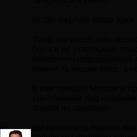
затеряться в толпе.
Исайя Берлин: автор идеи 
Тому, кто умеет хоть немн
(хотя и не утверждает это
намеренно извращающая л
принесла людям вред, а не
К вам пришёл Мессия и пр
уничтожения под название
Завета на практике.
Вы наконец-то поняли, ка
Neo