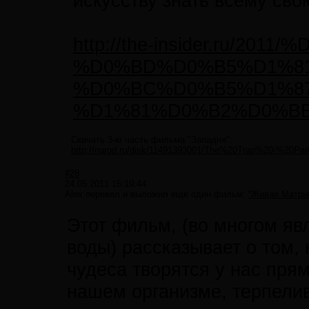
искусству знать всему сво
http://the-insider.ru
%D0%BD%D0%B5%D1%8
%D0%BC%D0%B5%D1%87
%D1%81%D0%B2%D0%BE
Скачать 3-ю часть фильма "Западня":
http://narod.ru/disk/11491393001/The%20Trap%20-%20Par
#28
24.05.2011 15:19:44
Alex перевел и выложил еще один фильм:
“Живая Матри
Этот фильм, (во многом я
воды) рассказывает о том, 
чудеса творятся у нас пря
нашем организме, терпелив