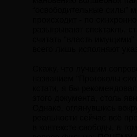
мановению волшебной палоч
“освободительные силы” мч
происходит - по синхронно
разыгрывают спектакль, с
считать “власть имущими” 
всего лишь исполняют ука
Скажу, что лучшим сопров
названием “Протоколы сион
кстати, я бы рекомендова
этого документа, столь я
Однако, оглянувшись вокру
реальности сейчас всё про
в контексте свободы, в т