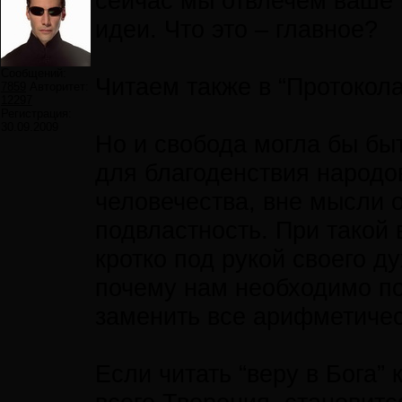
сейчас мы отвлечём ваше 
идеи. Что это – главное?
Сообщений:
Читаем также в “Протокола
7859
Авторитет:
12297
Регистрация:
30.09.2009
Но и свобода могла бы бы
для благоденствия народов
человечества, вне мысли 
подвластность. При такой
кротко под рукой своего 
почему нам необходимо по
заменить все арифметиче
Если читать “веру в Бога”