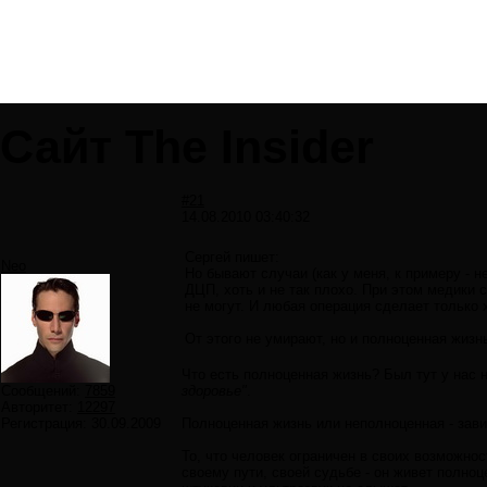
Сайт The Insider
#21
14.08.2010 03:40:32
Сергей пишет:
Neo
Но бывают случаи (как у меня, к примеру - н
ДЦП, хоть и не так плохо. При этом медики 
не могут. И любая операция сделает только 
От этого не умирают, но и полноценная жизн
Что есть полноценная жизнь? Был тут у нас
Сообщений:
7859
здоровье"
.
Авторитет:
12297
Регистрация:
30.09.2009
Полноценная жизнь или неполноценная - зави
То, что человек ограничен в своих возможно
своему пути, своей судьбе - он живет полно