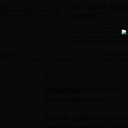
но у здесь вро
Volga
Сообщений:
1996
Авторитет:
3882
мнений?
Регистрация:
09.02.2010
Подавляющее большинство посет
И пишут у нас разные люди..
много политики - то это самый 
И Селена права, были преценден
#35
Pozitron
20.08.2011 23:04:3
Сообщений:
92
Авторитет:
23
Регистрация:
09.11.2009
сайт алекса снова
2011
.
#36
23.08.2011 12:06:12
Уважаемые читатели. Э
всё начиналось).
Новый адрес всех опу
они будут висеть для 