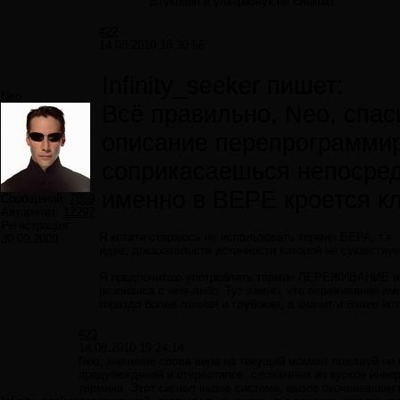
штуковин и ультразвук не слышат.
#22
14.08.2010 18:30:56
Infinity_seeker пишет:
Neo
Всё правильно, Neo, спас
описание перепрограммиро
соприкасаешься непосредс
именно в ВЕРЕ кроется к
Сообщений:
7859
Авторитет:
12297
Регистрация:
Я кстати стараюсь не использовать термин ВЕРА, т.к
30.09.2009
идее, доказательств истинности которой не существуе
Я предпочитаю употреблять термин ПЕРЕЖИВАНИЕ или
резонанса с чем-либо. Тут важно, что переживание им
гораздо более личная и глубокая, а значит и более ис
#23
14.08.2010 19:24:14
Neo, значение слова вера на текущий момент пожалуй не
предубеждений и стереотипов, сложенных из кусков инве
термина. Этот сигнал вызов системе, вызов окоченевшим