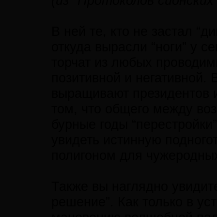
(из “Протоколов сионских
В ней те, кто не застал “д
откуда вырасли “ноги” у с
торчат из любых проводим
позитивной и негативной. 
выращивают президентов и 
том, что общего между во
бурные годы “перестройки
увидеть истинную подногот
полигоном для чужеродны
Также вы наглядно увидит
решение”. Как только в ус