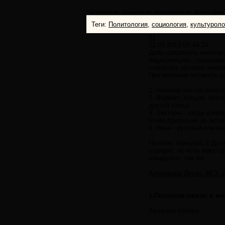
Политология, социология, культурология, философия,
Теги:
Политология
,
социология
,
культуроло
#1
02.08.2013 07:44:34
Дабы сохранять некотор
видеолекциях, охватыва
сократить уровень неко
При желании оставить с
1. Никакой чистой консп
2. Формат: лекция, проч
другой темы)
3. Лекторы - люди комп
(либо признание их акти
4. Язык - русский или н
Начнем, пожалуй, с Дуг
порядке, но есть некот
обнаружат там же.
Александр Дугин, МГУ, 
1.Постпозитивизм в м
Загрузка плеера