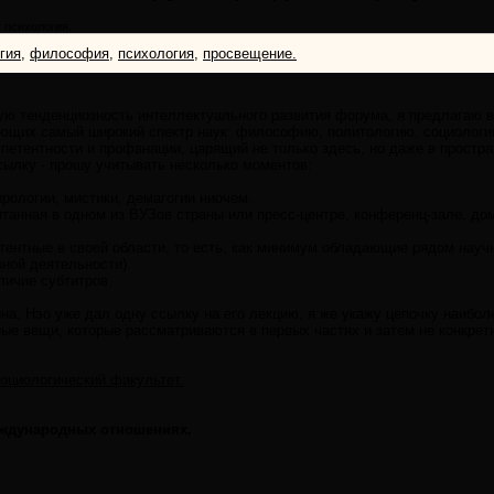
 психология.
гия
,
философия
,
психология
,
просвещение.
ую тенденциозность интеллектуального развития форума, я предлагаю в
ющих самый широкий спектр наук: философию, политологию, социологию
мпетентности и профанации, царящий не только здесь, но даже в простр
сылку - прошу учитывать несколько моментов:
ирологии, мистики, демагогии ниочем.
итанная в одном из ВУЗов страны или пресс-центре, конференц-зале, до
етентные в своей области, то есть, как минимум обладающие рядом нау
вной деятельности).
аличие субтитров.
ина. Нэо уже дал одну ссылку на его лекцию, я же укажу цепочку наибо
орые вещи, которые рассматриваются в первых частях и затем не конкр
социологический факультет.
еждународных отношениях.