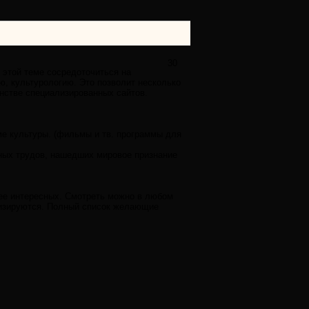
30
 этой теме сосредоточиться на
, культурологию. Это позволит несколько
анстве специализированных сайтов.
ме культуры. (фильмы и тв. программы для
чных трудов, нашедших мировое признание
лее интересных. Смотреть можно в любом
етизируются. Полный список желающие