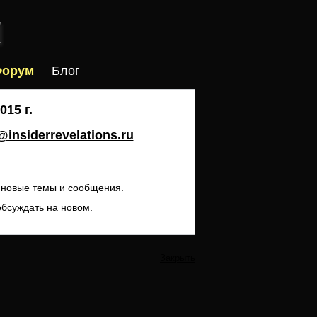
орум
Блог
15 г.
insiderrevelations.ru
ь новые темы и сообщения.
обсуждать на новом.
Закрыть