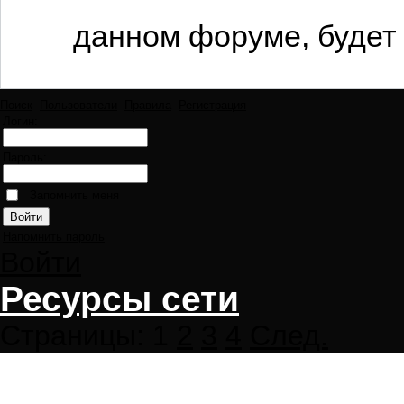
данном форуме, будет 
Поиск
Пользователи
Правила
Регистрация
Логин:
Пароль:
Запомнить меня
Напомнить пароль
Войти
Ресурсы сети
Страницы:
1
2
3
4
След.