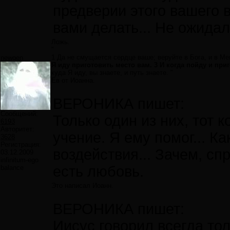
предверии этого вашего 
вами делать... Не ожидал
Ложь.
"
1 Да не смущается сердце ваше; веруйте в Бога, и в Ме
newgen
Я иду приготовить место вам. 3 И когда пойду и при
куда Я иду, вы знаете, и путь знаете. "
Ев от Иоанна.
ВЕРОНИКА пишет:
Сообщений:
Только один из них, тот 
6193
Авторитет:
учение. Я ему помог... К
3628
Регистрация:
воздействия... Зачем, сп
03.12.2009
infinitum-ego
есть любовь.
balance
Это написал Иоанн.
ВЕРОНИКА пишет:
Иисус говорил всегда тол