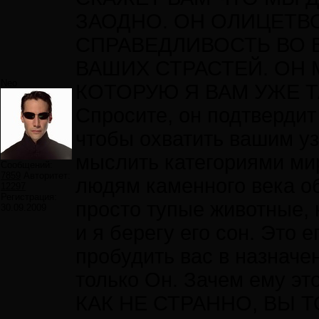
ЗАОДНО. ОН ОЛИЦЕТ
СПРАВЕДЛИВОСТЬ ВО В
ВАШИХ СТРАСТЕЙ. ОН 
Neo
КОТОРУЮ Я ВАМ УЖЕ 
Спросите, он подтвердит
чтобы охватить вашим уз
мыслить категориями мир
Сообщений:
7859
Авторитет:
людям каменного века об
12297
Регистрация:
просто тупые животные, 
30.09.2009
и я берегу его сон. Это 
пробудить вас в назначе
только Он. Зачем ему это
КАК НЕ СТРАННО, ВЫ Т