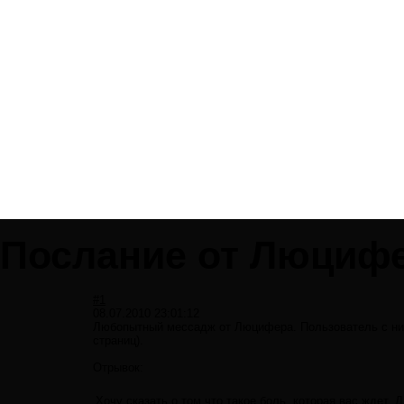
Послание от Люциф
#1
08.07.2010 23:01:12
Любопытный мессадж от Люцифера. Пользователь с ни
страниц).
Отрывок:
Хочу сказать о том что такое боль, которая вас ждет.