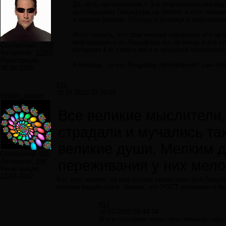
Да, есть противоречия с 3-м откровением инсайде
воплощением Люцифера на Земле, а этот ченнел
а каналы разные. Отсюда и разница в информаци
Могу сказать, что практически наверняка это н
информация и от Люцифера ли, но мощь в его сл
Сообщений:
7859
потеряла 4 кг своего веса в процессе ченнелинг
Авторитет:
12297
Регистрация:
А вообще, то что Люцифер противоречит сам себ
30.09.2009
#16
10.07.2010 03:39:09
Infinity_seeker
Все великие мыслители
страдали и мучались так
великие души. Мелким д
Сообщений:
665
Авторитет:
248
переживания у них мело
Регистрация:
22.03.2010
Вот этот момент на мой взгляд характерен для Люциф
мелким карабкаться. Уверен, что РОСТ возможен и бе
#17
10.07.2010 03:44:14
Я эти послания читал чуть меньше года