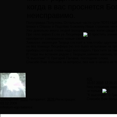
когда в вас проснется Бо
неисправимо.
Полуправда.Полуложь.Остальные части сути ПОТЕНЦИА
ближе к Образу и Подобию Божиему.Наше строение неско
Уже довольно много людей (которые ранее жили среди 
Про тело верно.Если ув Люциперю
простить элемен
преобретет совершенно новые свойства.
Замысел эволюции Творца состоит в том,чтобы одухот
не без помощи Люцифера (но это было испытание на про
приборы,которые снова надо воссоздать.Простите за та
И тогда мы встанем рядом с Творцом,займем наконец то
"К высотам!" © Григорий Палама, последние слова.
Спасибо Вам большое за вопросы, без них я ничего из т
newgen
#20
10.07.2010 12:26:2
Neo,только не над
-и только
"К высотам!" © Гр
Спасибо Вам больш
Сообщений:
6193
Авторитет:
3628
Регистрация:
03.12.2009
infinitum-ego balance