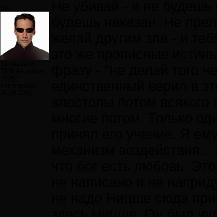
Не убивай - и не будешь 
Neo
будешь наказан. Не прел
желай другим зла - и теб
это же прописные истины.
Сообщений:
фразу - "не делай того ч
7859
Авторитет:
12297
единственный верил в это
Регистрация:
30.09.2009
апостолы потом всякого 
многие потом. Только оди
принял его учение. Я ему
механизм воздействия...
что бог есть любовь. Это
не написано и не напри
не надо Ницше сюда при
здесь Ницше. Он был чуд