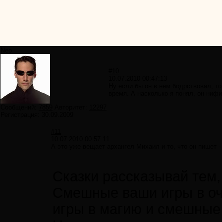
Neo
#10
10.07.2010 00:47:13
Ну если бы он в нем бодрствовал, т
время. А насколько я понял, он нифи
Сообщений:
7859
Авторитет:
12297
Регистрация:
30.09.2009
#11
10.07.2010 00:57:11
А это уже вещает архангел Михаил и то, что он пишет - 
Сказки рассказывай тем, 
Смешные ваши игры в о
игры в магию и смешные