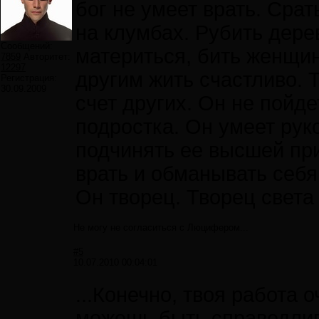
бог не умеет врать. Срать
на клумбах. Рубить дере
Сообщений:
материться, бить женщин
7859
Авторитет:
12297
другим жить счастливо. 
Регистрация:
30.09.2009
счет других. Он не пойде
подростка. Он умеет рук
подчинять ее высшей при
врать и обманывать себя
Он творец. Творец света 
Не могу не согласиться с Люцифером...
#5
10.07.2010 00:04:01
...Конечно, твоя работа 
можешь быть справедлив.