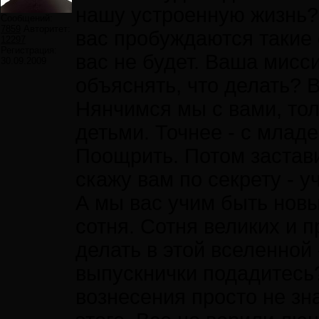
нашу устроенную жизнь? 
Сообщений:
7859
Авторитет:
вас пробуждаются такие 
12297
Регистрация:
вас не будет. Ваша мисси
30.09.2009
объяснять, что делать? В
Нянчимся мы с вами, тол
детьми. Точнее - с млад
Поощрить. Потом застави
скажу вам по секрету - 
А мы вас учим быть новы
сотня. Сотня великих и п
делать в этой вселенной 
выпускнички подадитесь
вознесения просто не зн