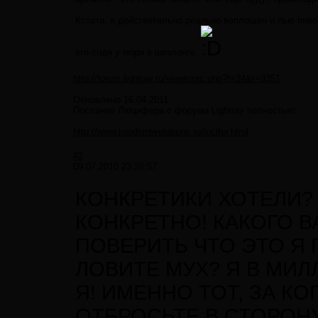
Кстати, я действительно реально воплощен и пью пиво.
его сидя у моря в шезлонге.
http://forum.lightray.ru/viewtopic.php?f=24&t=3351
Обновлено 16.04.2011:
Послание Люцифера с форума Lightray полностью:
http://www.insiderrevelations.ru/lucifer.html
#2
09.07.2010 23:28:57
КОНКРЕТИКИ ХОТЕЛИ? 
КОНКРЕТНО! КАКОГО В
ПОВЕРИТЬ ЧТО ЭТО Я 
ЛОВИТЕ МУХ? Я В МИЛ
Я! ИМЕННО ТОТ, ЗА КО
ОТБРОСЬТЕ В СТОРОН