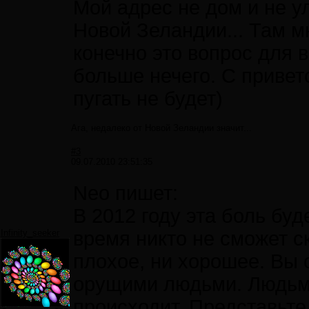
Мой адрес не дом и не ул
Новой Зеландии... Там мн
конечно это вопрос для 
больше нечего. С приве
пугать не будет)
Ага, недалеко от Новой Зеландии значит...
#3
09.07.2010 23:51:35
Neo пишет:
В 2012 году эта боль буд
Infinity_seeker
время никто не сможет с
плохое, ни хорошее. Вы
орущими людьми. Людьми
происходит. Представьте