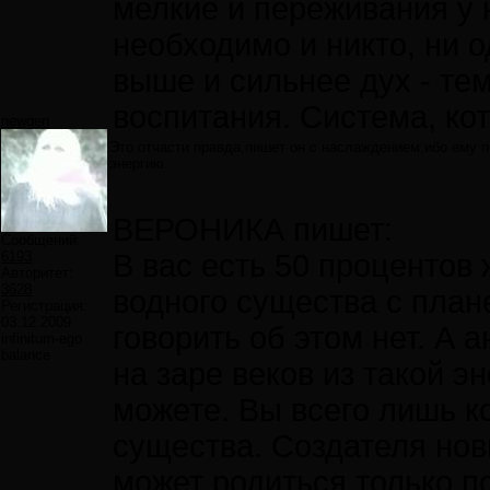
мелкие и переживания у 
необходимо и никто, ни о
выше и сильнее дух - те
воспитания. Система, ко
newgen
Это отчасти правда,пишет он с наслаждением,ибо ему п
энергию.
ВЕРОНИКА пишет:
Сообщений:
6193
В вас есть 50 процентов 
Авторитет:
3628
водного существа с план
Регистрация:
03.12.2009
говорить об этом нет. А 
infinitum-ego
balance
на заре веков из такой э
можете. Вы всего лишь 
существа. Создателя нов
может родиться только по