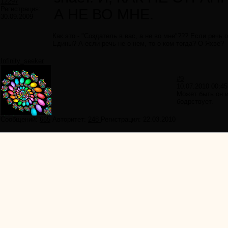
12297
Регистрация:
А НЕ ВО МНЕ.
30.09.2009
Как это - "Создатель в вас, а не во мне"??? Если речь
Едины? А если речь не о нем, то о ком тогда? О Яхве?
Infinity_seeker
#9
10.07.2010 00:45
Может быть он и
бодрствует.
Сообщений:
665
Авторитет:
248
Регистрация:
22.03.2010