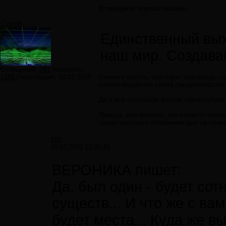
В принципе, хорошо сказано:
Сергей
Единственный выхо
наш мир. Создава
Сообщений:
241
Авторитет:
1292
Регистрация:
10.02.2010
Скажите честно, чувствует кто-нибудь с
слегка подавляет своей грандиозность
Да и все остальное вполне справедливо.
Правда, мне кажется, что какой-то свер
существующего положения дел на плане
#18
10.07.2010 12:01:16
ВЕРОНИКА пишет:
Да, был один - будет сот
существ... И что же с ва
будет места... Куда же 