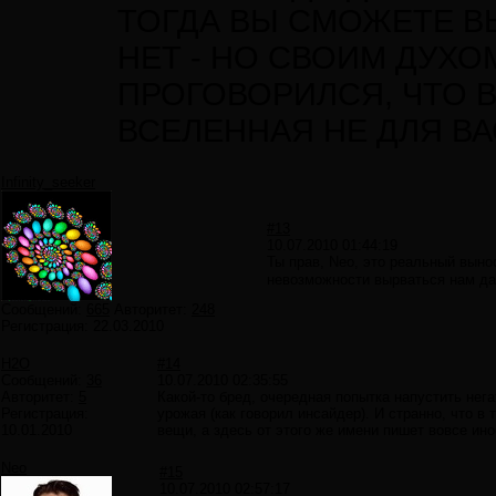
ТОГДА ВЫ СМОЖЕТЕ В
НЕТ - НО СВОИМ ДУХО
ПРОГОВОРИЛСЯ, ЧТО В
ВСЕЛЕННАЯ НЕ ДЛЯ ВА
Infinity_seeker
#13
10.07.2010 01:44:19
Ты прав, Neo, это реальный выно
невозможности вырваться нам да
Сообщений:
665
Авторитет:
248
Регистрация:
22.03.2010
H2O
#14
Сообщений:
36
10.07.2010 02:35:55
Авторитет:
5
Какой-то бред, очередная попытка напустить нег
Регистрация:
урожая (как говорил инсайдер). И странно, что 
10.01.2010
вещи, а здесь от этого же имени пишет вовсе ино
Neo
#15
10.07.2010 02:57:17