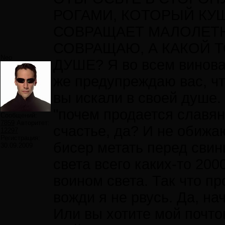
РОГАМИ, КОТОРЫЙ КУ
СОВРАЩАЕТ МАЛОЛЕТНИХ
СОВРАЩАЮ, А КАКОЙ Т
Neo
ДУШЕ? Я во всем винова
же предупреждаю вас, ч
вы искали в своей душе. 
"почем продается славян
Сообщений:
7859
Авторитет:
счастье, да? И не обижа
12297
Регистрация:
бисер метать перед свин
30.09.2009
света всего каких-то 200
воином света. Так что пр
вожди я не рвусь. Да, нач
Или вы хотите мой почто