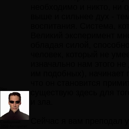
необходимо и никто, ни о
выше и сильнее дух - те
воспитания. Система, ко
Великий эксперимент мно
обладая силой, способно
человек, который не умее
изначально нам этого не 
им подобных), начинает 
что он становится прим
Neo
существую здесь для тог
и зла.
Сейчас я вам преподал у
Сообщений:
7859
Авторитет: