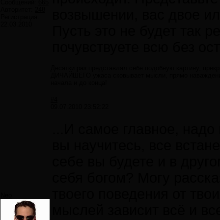
Сообщений:
665
Авторитет:
248
возвышении, вас двое ил
Регистрация:
22.03.2010
Пусть это не будет так р
почувствуете всю без ост
Десятки раз представлял себе подобную картину, прек
ДИЧАЙШЕГО ужаса сковывает мысли, прямо наваждение,
начала и до конца!
#4
09.07.2010 23:52:22
...И самое главное, надо
вы научитесь, все встане
себе вы будете и в друго
себя богом? Могу рассказ
твоего поведения от тво
Neo
мыслей зависит всё и все