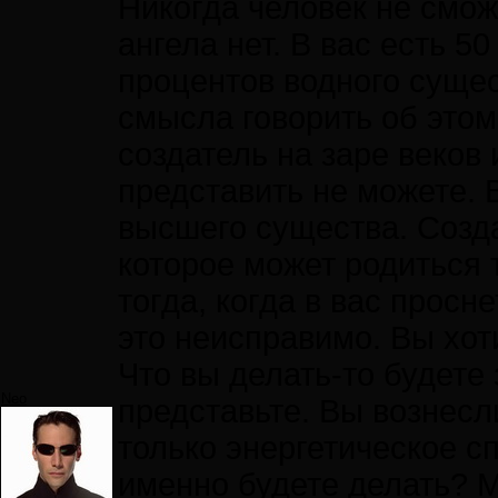
Никогда человек не смож
ангела нет. В вас есть 5
процентов водного сущес
смысла говорить об этом 
создатель на заре веков 
представить не можете.
высшего существа. Созд
которое может родиться 
тогда, когда в вас просн
это неисправимо. Вы хоти
Что вы делать-то будете
Neo
представьте. Вы вознесл
только энергетическое сп
именно будете делать? М