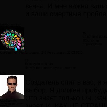
вечна. И мне важна ваша
и ваши смертные пробле
Infinity_seeker
#7
10.07.2010 00:36
Жёстко, но
справедливо!
Сообщений:
665
Авторитет:
248
Регистрация:
22.03.2010
#8
10.07.2010 00:39:49
Че-то у меня не стыкуется, вот это:
Neo
Создатель спит в вас, и 
выбор. Я должен пробуди
Это знает только Он. За
Сообщений:
знает. И, КАК НЕ СТРА
7859
Авторитет: