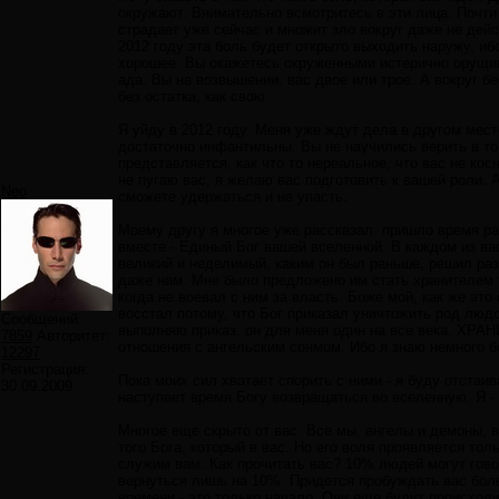
окружают. Внимательно всмотритесь в эти лица. Почти вс
страдает уже сейчас и множит зло вокруг даже не дейс
2012 году эта боль будет открыто выходить наружу, ибо
хорошее. Вы окажетесь окруженными истерично орущим
ада. Вы на возвышении, вас двое или трое. А вокруг б
без остатка, как свою.
Я уйду в 2012 году. Меня уже ждут дела в другом мест
достаточно инфантильны. Вы не научились верить в то
представляется, как что то нереальное, что вас не косн
не пугаю вас, я желаю вас подготовить к вашей роли. 
Neo
сможете удержаться и не упасть.
Моему другу я многое уже рассказал. пришло время расс
вместе - Единый Бог вашей вселенной. В каждом из вас
великий и неделимый, каким он был раньше, решил раз
даже нам. Мне было предложено им стать хранителем то
когда не воевал с ним за власть. Боже мой, как же эт
восстал потому, что Бог приказал уничтожить род людс
Сообщений:
выполняю приказ, он для меня один на все века. ХРАН
7859
Авторитет:
отношения с ангельским сонмом. Ибо я знаю немного б
12297
Регистрация:
Пока моих сил хватает спорить с ними - я буду отстаи
30.09.2009
наступает время Богу возвращаться во вселенную. Я - 
Многое еще скрыто от вас. Все мы, ангелы и демоны, 
того Бога, который в вас. Но его воля проявляется т
служим вам. Как прочитать вас? 10% людей могут говор
вернуться лишь на 10%. Придется пробуждать вас боле
времени - это только начало. Они еще будут происходить