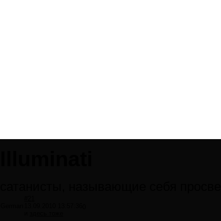
Illuminati
сатанисты, называющие себя просв
#21
German
13.09.2010 13:57:36
0
и
здесь тоже