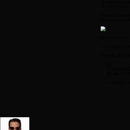
Disturbing your i
I'm sexy mickey 
Ну а русском те
Кстати, ещё оди
зрителю даётся
Что там Neo гов
Винтаж - Gomena
#31
17.09.2010 2
Да=да, "сво
А вот еще од
Neo