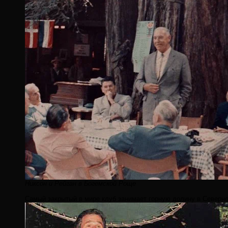
Никсон и Рейган в Богемской Роще
Самый закрытый в мире клуб занимает горную долину в Северн