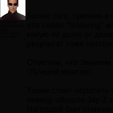
Более того, премию в 
Сообщений:
что слово "featuring”
7859
Авторитет:
12297
какую-то долю от дес
Регистрация:
30.09.2009
результат тоже неплох
Отметим, что Эминем (
"Лучший монтаж".
Также стоит обратить 
певицу обошли Jay-Z и
Наградой был отмечен 