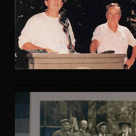
Буши выступают в "Богемской Роще"
Bohemian Grove занимает целую горную долину, выходящую к Ру
Франциско, открывшим в 1872 году в этом городе Bohemian Club
скупали земли в интересующем их районе и к началу XX века с