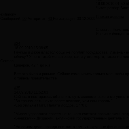
18.09.2010 01:50:5
Читая разбор Винт
exilimony
Плохая девочка
Сообщений:
90
Авторитет:
40
Регистрация:
30.12.2009
Слова : ,,Неистов
И клип с блондинк
#34
18.09.2010 15:38:05
Глупцы и даже властолюбцы не погубят государства. Измена - во
облику? У него такой же выговор, как и у его жертв, такое же 
German
Цицерон, 42 г. до н.э.
Все это было и раньше. Сейчас изменились только масштабы пр
о тайном правительстве
#35
24.09.2010 11:52:03
Сейчас я постараюсь объяснить суть экономического могущества
"За троном есть нечто более великое, чем сам король."
-Сэр Уильям Питт, Палата лордов, 1770 г.
"Миром управляют совсем не те, кого считают правителями люди
-Бенджамин Дизраэли, английский государственный деятель и пи
"На самом деле, правда состоит в том, что крупные финансов