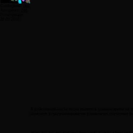
Сообщений:
665
Авторитет:
248
Регистрация:
22.03.2010
В действительности песня является комментарием на п
фильмов в программировании управления сознанием б
Многие из последних фильмов и мультфильмов 