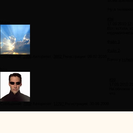
Всем зрителя
Ну а телевиз
#28
Volga
17.09.2010 12:
Вот, кстати, 
медиабизнеса
Файл 1
Файл 2
Сообщений:
1996
Авторитет:
3882
Регистрация:
09.02.2010
Взято у
i-cher
Neo
#29
17.09.2010 2
На обложке а
что.
Сообщений:
7859
Авторитет:
12297
Регистрация:
30.09.2009