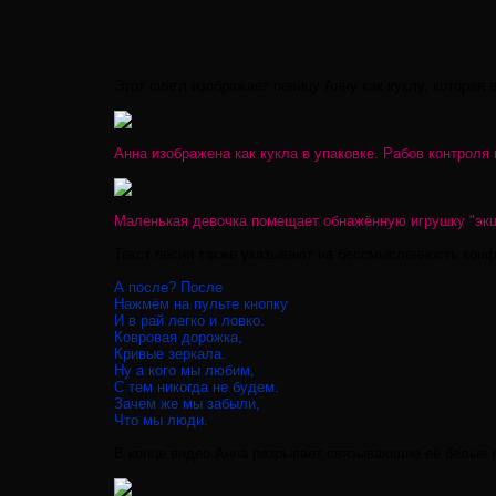
Этот сингл изображает певицу Анну как куклу, котора
Анна изображена как кукла в упаковке. Рабов контроля
Маленькая девочка помещает обнажённую игрушку "экшн
Текст песни также указывают на бессмысленность конф
А после? После
Нажмём на пульте кнопку
И в рай легко и ловко.
Ковровая дорожка,
Кривые зеркала.
Ну а кого мы любим,
С тем никогда не будем.
Зачем же мы забыли,
Что мы люди.
В конце видео Анна разрывает связывающие её белые 