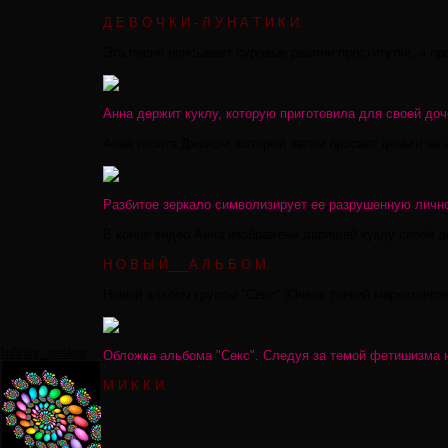
Д Е В О Ч К И - Л У Н А Т И К И.
Эта песня описывает суровые реалии проститутки, а п
Анна держит куклу, которую приготовила для своей доч
Анна избита Джоном, который затем бросает деньги на 
Разбитое зеркало символизирует ее разрушенную личн
В конце видео Анна изображена дарящей куклу своей до
Н О В Ы Й___А Л Ь Б О М.
Новый альбом группы "Секс" (Очень тонкий маркетинго
Infinity_seeker
Обложка альбома "Секс". Следуя за темой фетишизма на
М И К К И.