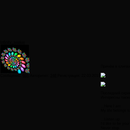
Infinity_seeker
Причём в клипах
Сообщений:
665
Авторитет:
248
Регистрация:
22.03.2010
Последний скрин
Интересны также
...Here I am
My life belongs to
...Listen up
I'd like to be your
Never stop