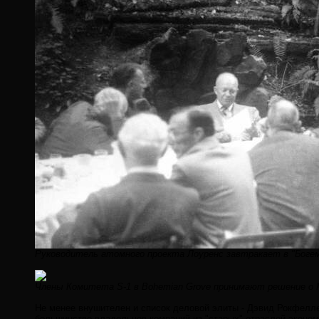
Руководитель атомного проекта Лоуренс завтракает в "Богем
Члены Комитета S-1 в Bohemian Grove принимают решение о Ма
Не менее внушителен и список деловой элиты - Дэвид Рокфеллер
большинство владельцев компаний из "старых" отраслей эконом