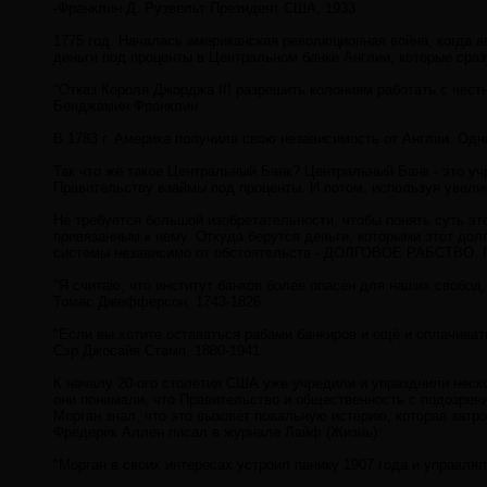
-Франклин Д. Рузвельт Президент США, 1933
1775 год. Началась американская революционная война, когда а
деньги под проценты в Центральном банке Англии, которые сра
"Отказ Короля Джорджа III разрешить колониям работать с чес
Бенджамин Франклин
В 1783 г. Америка получила свою независимость от Англии. Од
Так что же такое Центральный Банк? Центральный Банк - это у
Правительству взаймы под проценты. И потом, используя увели
Не требуется большой изобретательности, чтобы понять суть э
привязанным к нему. Откуда берутся деньги, которыми этот дол
системы независимо от обстоятельств - ДОЛГОВОЕ РАБСТВО. По
"Я считаю, что институт банков более опасен для наших свобод
Томас Джефферсон, 1743-1826
"Если вы хотите оставаться рабами банкиров и ещё и оплачиват
Сэр Джосайя Стамп, 1880-1941
К началу 20-ого столетия США уже учредили и упразднили неск
они понимали, что Правительство и общественность с подозрени
Морган знал, что это вызовет повальную истерию, которая затр
Фредерик Аллен писал в журнале Лайф (Жизнь):
"Морган в своих интересах устроил панику 1907 года и управля