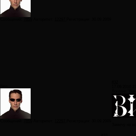
Сообщений:
7859
Авторитет:
12297
Регистрация:
30.09.2009
#32
Neo
17.09.2010 2
Логотип "Ви
Сообщений:
7859
Авторитет:
12297
Регистрация:
30.09.2009
Замечу на вс
#33