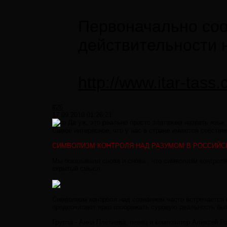
Первоначально сооб
действительности н
http://www.itar-tas
#26
17.09.2010 01:26:21
Да уж, это реально просто эпатажем назвать язык 
Самое интересное, что у нас в стране имеются собств
СИМВОЛИЗМ КОНТРОЛЯ НАД РАЗУМОМ В РОССИЙСК
Мы показывали снова и снова , что символизм контроля
скрытый смысл.
Символизм контроля над сознанием часто встречается 
предпочитают ярко изображать суровую реальность быти
Группа - Анна Плетнева, певец и композитор Алексей Р