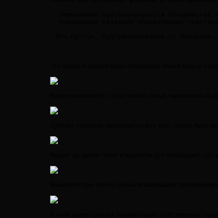
- уменьшение чувствительности большинства н
- умышленное создание определённых триггеро
-Рон Паттон, Программирование от Монархов.
Это видео в полной мере использует Микки Мауса = ко
Видео начинается с счастливой семьи, наехавшей на а
Субъект контроля просыпается для того, чтобы быть з
Акцент на одном глазе и закрытом рте показывает, что
Манипуляторы волей субъекта завершают программирова
В этой сцене субъект похоже отдаёт собственную "сущ