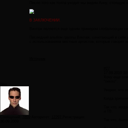
После того как толпа уходит мы видим Анну, стоящую 
В ЗАКЛЮЧЕНИИ.
Винтаж является еще одним примером глобализации си
Последний альбом группы Винтаж, сочетающий в себе д
с использованием местных артистов, которые говорят 
Источник
#27
17.09.2010 10
Хочу еще отм
"пекло".
Neo
Уверен, что 
Когда зрител
Так что, ког
и ТВ.
Сообщений:
7859
Авторитет:
12297
Регистрация:
Так что, было
30.09.2009