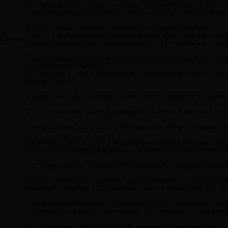
Не подозревая об истинных причинах, Конгресс создал в 1907 
чтобы международные банкиры начали приводить в исполнение 
В 1910 г. прошла секретная встреча во владениях Моргана на о
готов, его передали своему политическому представителю, сена
German
своими семьями прошло голосование по Акту Федерального Резе
"Наша промышленная держава контроллируется кредитной систем
экономическую свободу."
"Мы оказались самым безвольным, самым подвластным и подкон
Вудроу Вилсон
Конгрессмен Луи МакФадден также сказал правду после прохожд
"У нас организован филиал всемирной банковской системы. Су
Народу сказали, что Система Федерального Резерва - гарант с
Например, с 1914 по 1919 гг. Федеральный резерв увеличил ден
Федеральнго Резерва разорились. Консолидируя монополию мал
"Акт Федерального Резерва даёт возможность создавать кризисы
Однако, паника 1920 года была только разминкой. С 1921 до 19
приобрести акций на 1000 долларов, имея на руках лишь 100. Эт
Так, за несколько месяцев до октября в 1929 г. Рокфеллер, Бе
что привело к краху 16 тысяч банков. Что позволило сговоривш
Но это не конец. Вместо того, чтоб увеличить денежную массу,