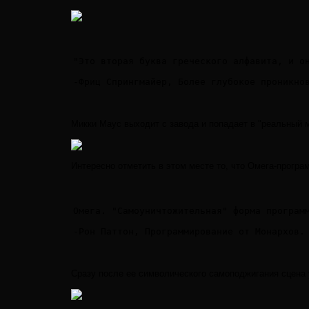
"Это вторая буква греческого алфавита, и о
-Фриц Спрингмайер, Более глубокое проникно
Микки Маус выходит с завода и попадает в "реальный м
Интересно отметить в этом месте то, что Омега-прогр
Омега. "Самоуничтожительная" форма програм
-Рон Паттон, Программирование от Монархов.
Сразу после ее символического самоподжигания сцена 