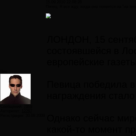
15.09.2010 22:08:28
Пипец. Я все жду, когда она появится на "на з
ЛОНДОН, 15 сентяб
состоявшейся в Ло
европейские газет
Neo
Певица победила в
награждения стало
Сообщений:
7859
Авторитет:
12297
Однако сейчас мир
Регистрация:
30.09.2009
какой-то момент пр