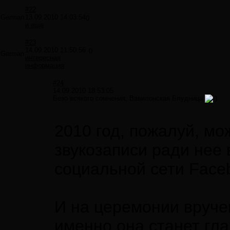
#22
German
13.09.2010 14:03:54
0
и еще
#23
14.09.2010 11:50:56
0
German
интересная
информация
#24
14.09.2010 18:53:05
Безо всякого сомнения, Вавилонская Блудница
2010 год, пожалуй, м
звукозаписи ради нее 
социальной сети Faceb
И на церемонии вруче
именно она станет гл