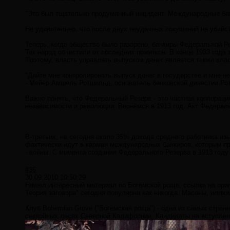
"Это был тщательно продуманный инцидент. Международные бан
Не удивительно, что после двух неудачных покушений на убийст
Теперь, когда общество было разорено, банкиры Федеральной Ре
Так народ обчистили от последних пожитков. В конце 1933 года 
Поэтому, власть управлять выпуском денег является также влас
"Дайте мне контролировать выпуск денег в государстве и мне нет
- Мейер Амшель Ротшильд, основатель банковской династии Р
Важно понять, что Федеральный Резерв - это частная корпораци
независимости и революции. Вернёмся в 1913 год. Акт Федерал
В-третьих, на сегодня около 35% дохода среднего работника изы
фактически идут в карман международных банкиров, которым при
- войны. С момента создания Федерального Резерва в 1913 году
#36
30.09.2010 10:50:29
Нашел интересный материал по Богемской роще. ссылка на ори
Теория заговора" сегодня популярна как никогда. Масоны, иллю
Клуб Bohemian Grove ("Богемская роща") - одна из самых стран
секвойных лесах Северной Калифорнии. Кандидаты на вступлени