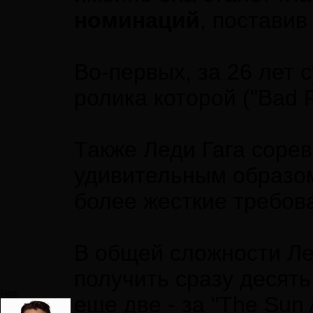
номинаций
, поставив
Во-первых, за 26 лет 
ролика которой ("Bad 
Также Леди Гага сорев
удивительным образом
более жесткие требова
В общей сложности Лед
получить сразу десять
Neo
еще две - за "The Sun 