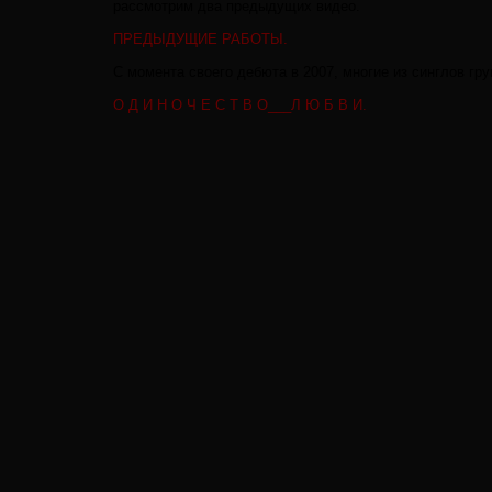
рассмотрим два предыдущих видео.
ПРЕДЫДУЩИЕ РАБОТЫ.
С момента своего дебюта в 2007, многие из синглов г
О Д И Н О Ч Е С Т В О___Л Ю Б В И.