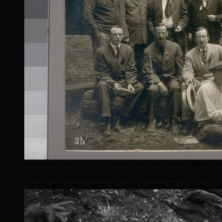
Богемская Роща", 1915 г., стоят Гарри Леон Уилсон, Фрэнк П
Список всех членов Bohemian Grove с указанием мест на карте
- список можно продолжать. В целом с начала ХХ века каждый р