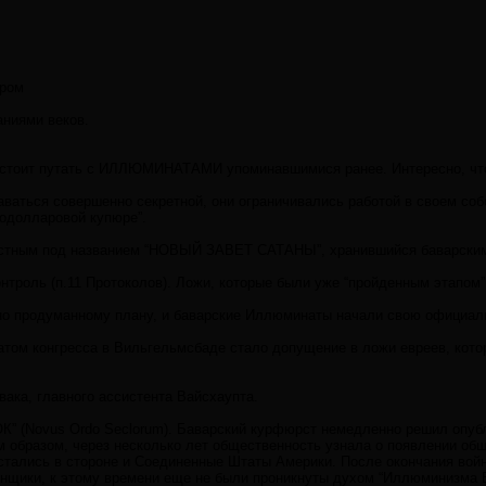
иром
аниями веков.
тоит путать с ИЛЛЮМИНАТАМИ упоминавшимися ранее. Интересно, что 
ваться совершенно секретной, они ограничивались работой в своем собс
одолларовой купюре”.
естным под названием “НОВЫЙ ЗАВЕТ САТАНЫ”, хранившийся баварскими 
онтроль (п.11 Протоколов). Ложи, которые были уже “пройденным эта
но продуманному плану, и баварские Иллюминаты начали свою официал
а в Вильгельмсбаде стало допущение в ложи евреев, которые в то вре
ака, главного ассистента Вайсхаупта.
vus Ordo Seclorum). Баварский курфюрст немедленно решил опубликова
ким образом, через несколько лет общественность узнала о появлении
е остались в стороне и Соединенные Штаты Америки. После окончания
нщики, к этому времени еще не были проникнуты духом “Иллюминизма В