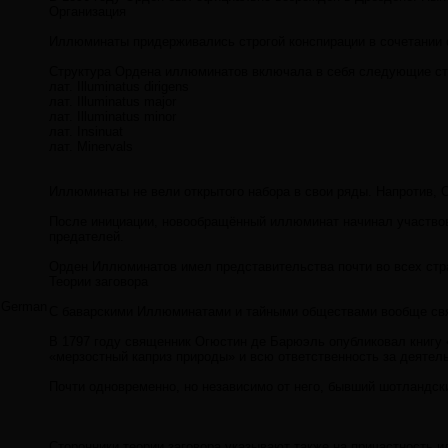
Организация
Иллюминаты придерживались строгой конспирации в сочетании с
Структура Ордена иллюминатов включала в себя следующие сту
лат. Illuminatus dirigens
лат. Illuminatus major
лат. Illuminatus minor
лат. Insinuat
лат. Minervals
Иллюминаты не вели открытого набора в свои ряды. Напротив, 
После инициации, новообращённый иллюминат начинал участвов
предателей.
Орден Иллюминатов имел представительства почти во всех стра
Теории заговора
German
С баварскими Иллюминатами и тайными обществами вообще связ
В 1797 году священник Огюстин де Барюэль опубликовал книгу «
«мерзостный каприз природы» и всю ответственность за деятел
Почти одновременно, но независимо от него, бывший шотландский
Сторонники теории заговора указывают также на причастность 