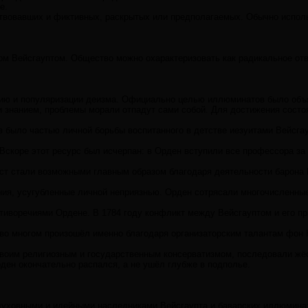
е.
ествовавших и фиктивных, раскрытых или предполагаемых. Обычно испол
 Вейсгауптом. Общество можно охарактеризовать как радикальное отве
ю и популяризации деизма. Официально целью иллюминатов было объявле
и знанием, проблемы морали отпадут сами собой. Для достижения состо
ло частью личной борьбы воспитанного в детстве иезуитами Вейсгаупта
скоре этот ресурс был исчерпан: в Орден вступили все профессора за
т стали возможными главным образом благодаря деятельности барона К
ия, усугубленные личной неприязнью. Орден сотрясали многочисленные
воречиями Ордене. В 1784 году конфликт между Вейсгауптом и его прав
о многом произошёл именно благодаря организаторским талантам фон Кн
воим религиозным и государственным консерватизмом, последовали жёст
ден окончательно распался, а не ушёл глубже в подполье.
уховными и идейными наследниками Вейсгаупта и баварских иллюминатов