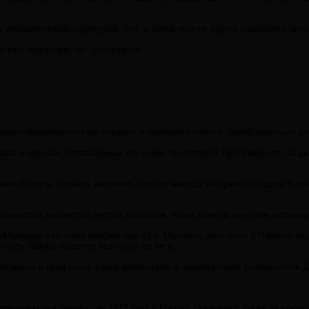
 иерархической структурой. Это, а также многие другие традиции и рит
пени инициации:лат. Areopagites
Орден предпочитал сам отбирать и вербовать членов, порой довольно д
ать в кружках, посвящённых изучению философов Просвещения. На данн
нах Европы. Однако, вероятно, числом никогда не превышал двух тысяч 
ывалось множество теорий заговоров. Чаще всего в качестве мотиваци
Мемуары к истории якобинства» (фр. Mémoires pour servir à l’Histoir
ьность тайных обществ возложил на него.
 масон и профессор натур-философии в Эдинбургском университете Джон 
иллюминатов к революции 1917 года в России. Указывают также на совп