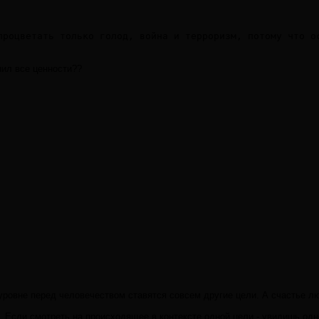
процветать только голод, война и терроризм, потому что о
нил все ценности??
ровне перед человечеством ставятся совсем другие цели. А счастье люд
т. Если смотреть на происходящее в контексте одной цели - увидишь одн