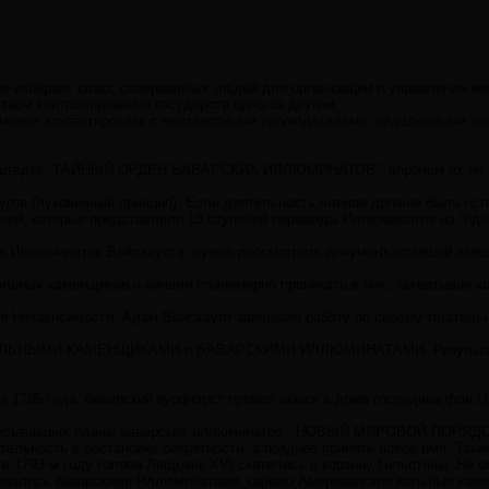
рое избирает класс совершенных людей для организации и управления м
ством контролирования государств одно за другим
й может контактировать с неизвестными наблюдателями, наделенными зн
гольштадте “ТАЙНЫЙ ОРДЕН БАВАРСКИХ ИЛЛЮМИНАТОВ”, впрочем их не с
угов (луковичный принцип). Если деятельность членов должна была оста
еней, которые представляли 13 ступеней пирамиды Иллюминатов на “одн
ия Иллюминатов Вайсхаупта, нужно рассмотреть документ, ставший изв
льных каменщиков и начали планомерно проникать в них, захватывая к
ия Независимости, Адам Вайсхаупт завершил работу по своему тщатель
ЬНЫМИ КАМЕНЩИКАМИ и БАВАРСКИМИ ИЛЛЮМИНАТАМИ. Результатом конгресс
я 1785 года, баварский курфюрст провел обыск в доме господина фон Цв
исывавших планы баварских иллюминатов, “НОВЫЙ МИРОВОЙ ПОРЯДОК” (No
ельность в обстановке секретности, а позднее принять новое имя. Та
 в 1793-м году голова Людовик XVI скатилась в корзину Гильотины. Н
ровались баварскими Иллюминатами, однако Американские вольные каме