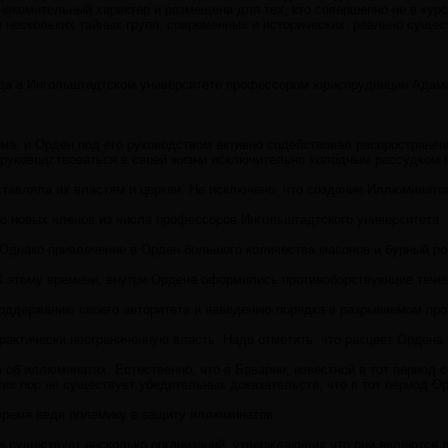
накомительный характер и размещена для тех, кто совершенно не в курс
е нескольких тайных групп, современных и исторических, реально сущ
да в Ингольштадтском университете профессором юриспруденции Адамом
а, и Орден под его руководством активно содействовал распространени
 руководствоваться в своей жизни исключительно холодным рассудком 
вляла их властям и церкви. Не исключено, что создание Иллюминатов бы
 новых членов из числа профессоров Ингольштадтского университета. В
Однако привлечение в Орден большого количества масонов и бурный рос
К этому времени, внутри Ордена оформились противоборствующие течен
ддержанию своего авторитета и наведению порядка в разрываемом проти
актически неограниченную власть. Надо отметить, что расцвет Ордена в
б иллюминатах. Естественно, что в Баварии, известной в тот период с
их пор не существует убедительных доказательств, что в тот период Ор
о время ведя полемику в защиту иллюминатов.
 существует несколько организаций, утверждающих что они являются д