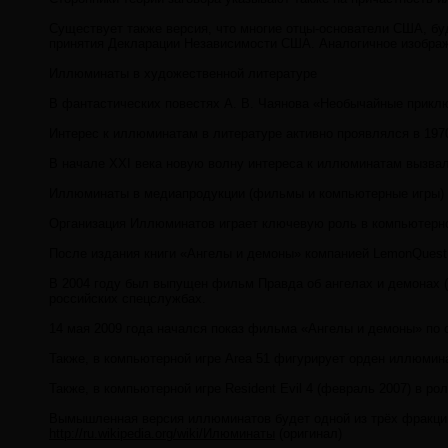
Существует также версия, что многие отцы-основатели США, б
принятия Декларации Независимости США. Аналогичное изображе
Иллюминаты в художественной литературе
В фантастических повестях А. В. Чаянова «Необычайные приклю
Интерес к иллюминатам в литературе активно проявлялся в 1970
В начале XXI века новую волну интереса к иллюминатам вызвала
Иллюминаты в медиапродукции (фильмы и компьютерные игры)
Организация Иллюминатов играет ключевую роль в компьютерной
После издания книги «Ангелы и демоны» компанией LemonQuest 
В 2004 году был выпущен фильм Правда об ангелах и демонах (
российских спецслужбах.
14 мая 2009 года начался показ фильма «Ангелы и демоны» по
Также, в компьютерной игре Area 51 фигурирует орден иллюмин
Также, в компьютерной игре Resident Evil 4 (февраль 2007) в 
Вымышленная версия иллюминатов будет одной из трёх фракций 
http://ru.wikipedia.org/wiki/Илюминаты
(оригинал)