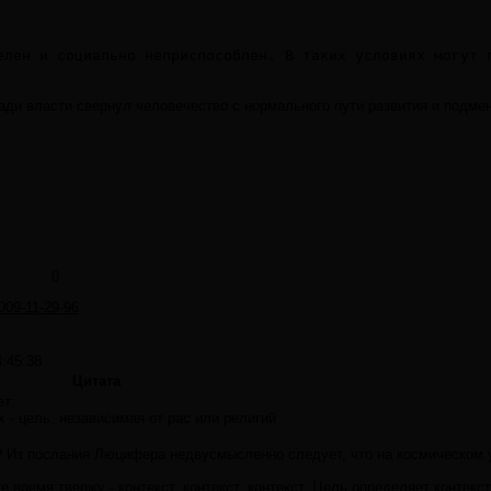
елен и социально неприспособлен. В таких условиях могут 
 ради власти свернул человечество с нормального пути развития и подме
0
2009-11-29-96
4:45:38
Цитата
т:
х - цель, независимая от рас или религий
? Из послания Люцифера недвусмысленно следует, что на космическом у
е время твержу - контекст, контекст, контекст. Цель определяет контекс