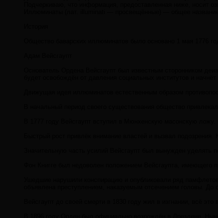
Подчеркиваю, что информация, предоставленная ниже, носит оз
Иллюминаты (лат. illuminati — просвещённые) — общее названи
История
Общество баварских иллюминатов было основано 1 мая 1776 го
Адам Вейсгаупт
Основатель Ордена Вейсгаупт был известным сторонником деизм
будет освобождён от давления социальных институтов и начнёт
Движущая идея иллюминатов естественным образом противопоста
В начальный период своего существования общество привлекало
В 1777 году Вейсгаупт вступил в Мюнхенскую масонскую ложу. 
Быстрый рост привлёк внимание властей и вызвал подозрения. 
Значительную часть усилий Вейсгаупт был вынужден уделять по
Фон Книгге был недоволен положением Вейсгаупта, имеющего пр
Ушедшие нарушили конспирацию и опубликовали ряд памфлетов о
объявлена преступлением, наказуемым отсечением головы. До с
Вейсгаупт до своей смерти в 1830 году жил в изгнании, всё эт
В 1896 году Орден был официально возрождён в Дрездене. Ныне