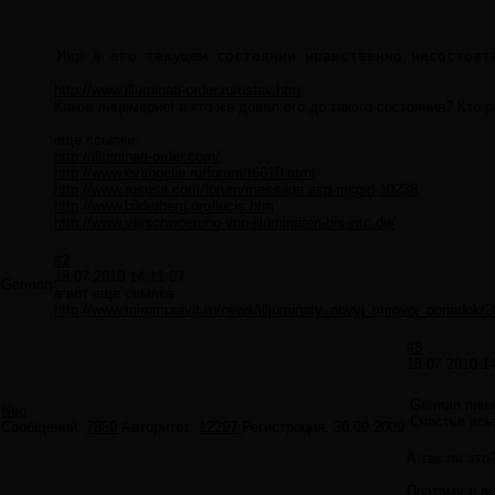
Мир в его текущем состоянии нравственно несостоят
http://www.illuminati-order.ru/ustav.htm
Какое лицемерие! а кто же довел его до такого состояния? Кто
еще ссылки:
http://illuminati-order.com/
http://www.evangelie.ru/forum/t6610.html
http://www.rususa.com/forum/message.asp-msgid-10238
http://www.bilderberg.org/lucis.htm
http://www.verschwoerung-von-illuminaten-bis-wtc.de/
#2
18.07.2010 14:11:07
German
а вот еще ссылка
http://www.mirompravit.ru/news/illjuminaty_novyj_mirovoj_porjadok/
#3
18.07.2010 1
German пише
Neo
Счастье все
Сообщений:
7859
Авторитет:
12297
Регистрация:
30.09.2009
А так ли это
Поэтому я вс