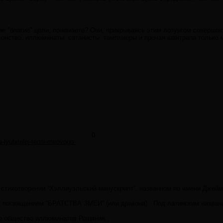
акие "благие" цели, понимаете? Они, прикрываясь этим лозунгом соверша
онство, иллюминаты, сатанисты, тамплиеры и прочая шантрапа только м
0
-lyubitelej-teorii-mirovogo-
тихотворении “Хэллиуэльский манускрипт”, названном по имени Джеймса 
освящением “БРАТСТВА ЗМЕИ” (или дракона) . Под латинским названием 
го общество иллюминатов Рошания ;