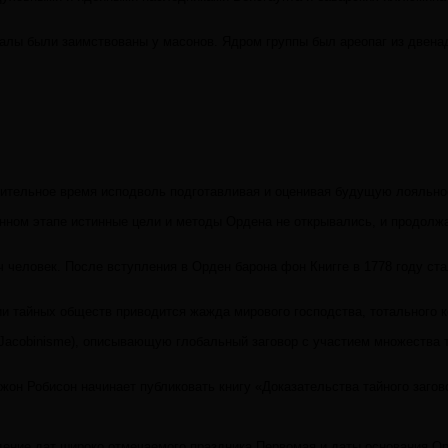
уалы были заимствованы у масонов. Ядром группы был ареопаг из двена
лительное время исподволь подготавливая и оценивая будущую лояльно
ом этапе истинные цели и методы Ордена не открывались, и продолжал
человек. После вступления в Орден барона фон Книгге в 1778 году ста
и тайных обществ приводится жажда мирового господства, тотального 
e du Jacobinisme), описывающую глобальный заговор с участием множест
Робисон начинает публиковать книгу «Доказательства тайного заговора п
адение дат широко отмечаемого праздника Первомая и даты основания О