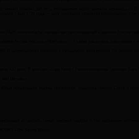
арственной печати США есть изображение недостроенной пирамиды со Вс
вечили 1 мая 1776 года — дату основания общества иллюминатов. При э
м» (1928) иллюминаты описаны как действовавший в царской России тай
оберта-Антона Уилсона «Illuminatus!», а также различные дополнения к 
058-5) американского писателя и журналиста Дэна Брауна. По сюжету кн
не XXI века. В фильме «Лара Крофт. Расхитительница Гробниц» (Lara C
s and Demons»
ь тайных организаций: ордена тамплиеров, общества приорат Сиона и о
, планирующая установить новый мировой порядок путём заражения челов
MORPG «The Secret World».