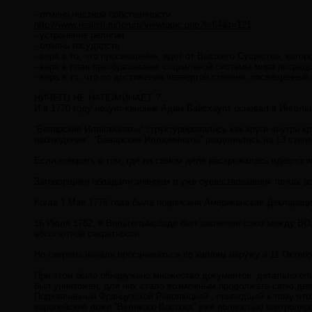
- отмена частной собственности
http://www.realisti.ru/forum/viewtopic.php?f=64&t=121
- устранение религии
- отмена государств
- вера в то, что просвещение, идет от Высшего Существа, кото
- вера в план преобразования социальной системы мира посред
- вера в то, что по достижении четвертой степени, посвященны
НИЧЕГО НЕ НАПОМИНАЕТ ?...
И в 1770 году иезуит-каноник Адам Вайсхаупт основал в Ин
“Баварские Иллюминаты” структурировались как круги внутри кр
наблюдения”. “Баварские Иллюминаты” разделялись на 13 степ
Если говорить о том, где на самом деле раскрывалась идеолог
Заговорщики обладали знанием о уже существовавших ложах во
Когда 1 Мая 1776 года была подписана Американская Декларац
16 Июля 1782, в Вильгельмсбаде был заключен союз между ВОЛ
абсолютной секретности
Но секреты начали просачиваться по каплям наружу и 11 Октябр
При этом было обнаружено множество документов, детально оп
был уничтожен, для них стало возможным продолжать свою деят
Подхваченный Французской Революцией , приведщей к тому что
европейские ложи “Великого Востока” уже полностью контроли