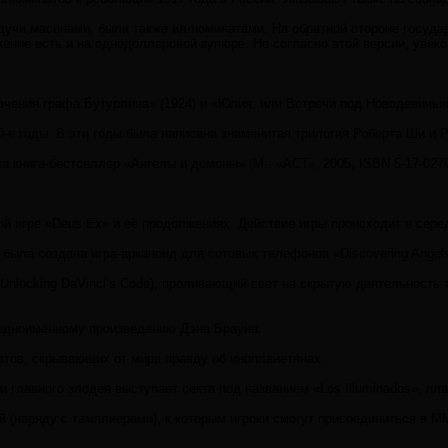
удучи масонами, были также иллюминатами. На обратной стороне госуд
ние есть и на однодолларовой купюре. Но согласно этой версии, увеко
чения графа Бутурлина» (1924) и «Юлия, или Встречи под Новодевичьи
-е годы. В эти годы была написана знаменитая трилогия Роберта Ши и Р
 книга-бестселлер «Ангелы и демоны» (М.: «АСТ», 2005, ISBN 5-17-027
 игре «Deus Ex» и её продолжениях. Действие игры происходит в середи
была создана игра-арканоид для сотовых телефонов «Discovering Angel
Unlocking DaVinci’s Code), проливающий свет на скрытую деятельност
 одноимённому произведению Дэна Брауна.
атов, скрывающих от мира правду об инопланетянах.
роли главного злодея выступает секта под названием «Los Illuminados»
(наряду с тамплиерами), к которым игроки смогут присоединиться в M