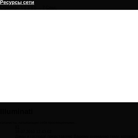
Ресурсы сети
Страницы:
1
2
3
4
5
...
7
След.
Illuminati
сатанисты, называющие себя просвещенными...
#1
18.07.2010 12:43:02
Дамы и господа! представляю Вашему вниманию тему, которая 