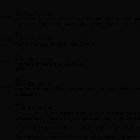
#4
19.07.2010 11:49:57
German
так в том и дело, что это их декларация, они провозглашают т
люди, делающие такое, править справедливо? Я думаю нет. мас
#5
19.07.2010 12:33:02
German
0
http://fridrik.narod.ru/kniga3/kniga3_07.html
#6
19.07.2010 12:46:45
0
German
http://paranormal-news.ru/publ/10-1-0-
1458
#7
19.07.2010 13:24:55
German
http://anticorporativ.ru/illyuminaty-masony-dollar-i-sova-specialno-dlya
zagovora/
#8
19.07.2010 13:36:35
МАСОНСТВО , НАСЛЕДНИКИ ТАМПЛИЕРОВ И ИЛЛЮМИНАТЫ.
Впервые термин масонство ( вольные каменщики) встречается в с
В четырнадцатом столетии мы впервые встречаемся и с высшим п
Вот программа одного из ответвлений иллюминатов - Афганско