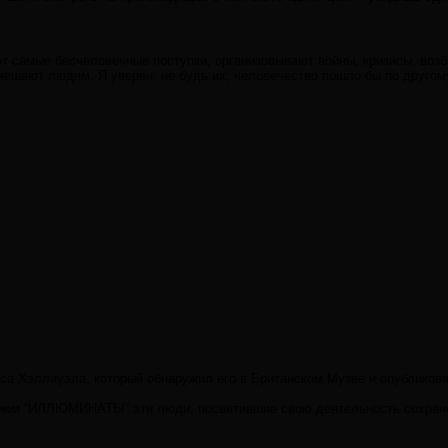
ют самые бесчеловечные поступки, организовывают войны, кризисы, возб
ешают людям. Я уверен, не будь их, человечество пошло бы по другом
Хэллиуэла, который обнаружил его в Британском Музее и опубликовал в 1
“ИЛЛЮМИНАТЫ” эти люди, посвятившие свою деятельность сохранению "тай