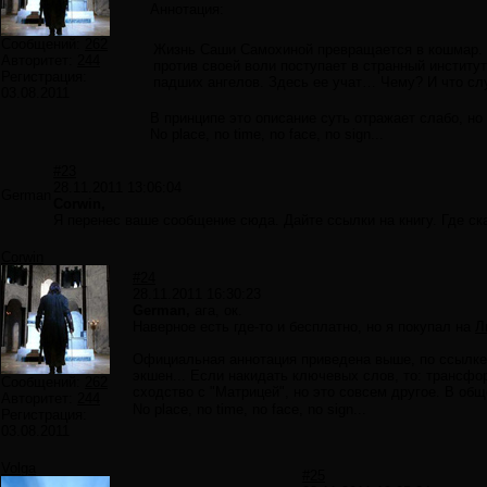
Аннотация:
Сообщений:
262
Жизнь Саши Самохиной превращается в кошмар. Е
Авторитет:
244
против своей воли поступает в странный институ
Регистрация:
падших ангелов. Здесь ее учат… Чему? И что слу
03.08.2011
В принципе это описание суть отражает слабо, но д
No place, no time, no face, no sign...
#23
28.11.2011 13:06:04
German
Corwin,
Я перенес ваше сообщение сюда. Дайте ссылки на книгу. Где ска
Corwin
#24
28.11.2011 16:30:23
German,
ага, ок.
Наверное есть где-то и бесплатно, но я покупал на
Л
Официальная аннотация приведена выше, по ссылке е
экшен... Если накидать ключевых слов, то: трансфо
Сообщений:
262
сходство с "Матрицей", но это совсем другое. В об
Авторитет:
244
No place, no time, no face, no sign...
Регистрация:
03.08.2011
Volga
#25