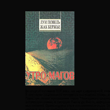
Во второй половине XIX века, на заре современной эп
В мистерии социального прогресса они видели обман; в
Левастен, новое воплощение героя "Неведомого шедевра
антипрогрессизма, и посещая Ланса де Васто, вернувшег
мыслителей. Происходило это в послевоенные годы. Э
кризиса, еще не замеченного теми, кто обладает власт