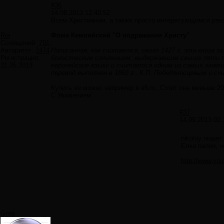
#36
14.08.2013 12:40:52
Всем Христианам, а также просто интересующимся рек
Roi
Фома Кемпийский "О подражании Христу"
Сообщений:
701
Авторитет:
2474
Написанная, как считается, около 1427 г. эта книга
Регистрация:
богословским сочинением, выдержавшим свыше пяти т
31.05.2013
европейские языки и считается одним из самых заме
перевод выполнен в 1869 г., К.П. Победоносцевым и 
Купить ее можно например в e5.ru. Стоит она меньше 20
С Уважением
#37
14.09.2013 02:
nikolay пишет:
Елки палки, н
http://www.y
Greg