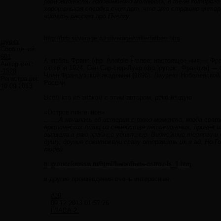
разновидность головоногого моллюска, в теле которого
хорошенькая соседка считает, что это страшно интерес
читать рассказ про Пчелку.
http://brb.silverage.ru/silverage/writer/afbee.htm
шурка
Сообщений:
601
Анато́ль Франс (фр. Anatole France; настоящее имя — Франс
Авторитет:
октября 1924, Сен-Сир-сюр-Луар (фр.)русск., Франция) —
-1528
Член Французской академии (1896). Лауреат Нобелевской 
Регистрация:
России.
10.09.2013
Всем кто не знаком с этим автором, рекомендую
«Остров пингвинов»
…….
А началась её история с того момента, когда свят
арктических птиц из семейства лапчатоногих, приняв и
вызвала в раю крайнее удивление. Виднейшие теологи и
душу, другие советовали сразу отправить их в ад. Но 
людей.
http://ocr.krossw.ru/html/frans/frans-ostrov-ls_1.htm
и другие произведения очень интересные.
#39
09.12.2013 01:57:26
ГЛАВА 2.