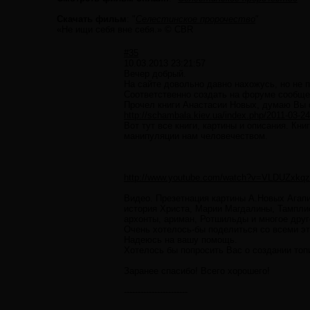
Скачать фильм
: "
Селестинское пророчество
"
«Не ищи себя вне себя.» © CBR
#35
10.03.2013 23:21:57
Вечер добрый.
На сайте довольно давно нахожусь, но не п
Соответственно создать на форуме сообщени
Прочел книги Анастасии Новых, думаю Вы 
http://schambala.kiev.ua/index.php/2011-03-2
Вот тут все книги, картины и описания. Кн
манипуляции нам человечеством.
http://www.youtube.com/watch?v=VLDUZxkq
Видео. Презетнация картины А.Новых Агапи
история Христа, Марии Магдалины, Тамплие
архонты, ариман, Ротшильды и многое друг
Очень хотелось-бы поделиться со всеми эт
Надеюсь на вашу помощь.
Хотелось бы попросить Вас о создании топик
Заранее спасибо! Всего хорошего!
-----------------------