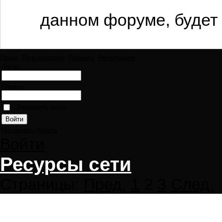
данном форуме, будет 
Поиск
Пользователи
Правила
Регистрация
Логин:
Пароль:
Запомнить меня
Напомнить пароль
Войти
Ресурсы сети
Страницы:
Пред.
1
2
3
След.