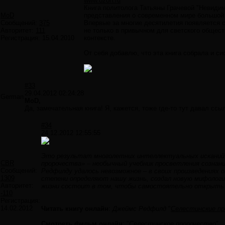
www.ozon.ru
Книга политолога Татьяны Грачевой "Невиди
MoD
представления о современном мире большой 
Сообщений:
375
Впервые за многие десятилетия появляется с
Авторитет:
111
не только в привычном для светского общес
Регистрация:
15.04.2010
контексте.
От себя добавлю, что эта книга собрала и с
#33
29.04.2012 02:24:28
German
MoD,
Да, замечательная книга! Я, кажется, тоже где-то тут давал ссыл
#34
24.12.2012 12:55:55
Это результат многолетних интеллектуальных исканий, 
CBR
пророчества» – необычный учебник просветления сознан
Сообщений:
Редфилду удалось невозможное – в своих произведениях 
1309
степени определяют нашу жизнь, создал новую мифолог
Авторитет:
жизни состоит в том, чтобы самостоятельно открыть 
-110
Регистрация:
14.02.2012
Читать книгу онлайн
:
Джеймс Редфилд
"
Селестинские п
Смотреть фильм онлайн
: "
Селестинское пророчество
"