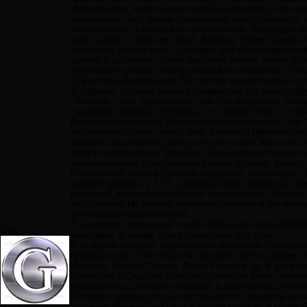
изменила все, кроме нашей привычки мыслить, и мы пл
необъятную силу, несем тяжелейшую ответственность в
человечества, а не ради его уничтожения. Федерация 
наши усилия, чтобы заставить Америку почувствовать, 
требуются двести тысяч долларов для финансирования 
выжить и достигнуть более высокого уровня, нужен ос
необъятном кризисе, перед которым мы оказались. Пр
в Принстон, Нью-Джерси. Мы просим вашей помощи в это
Я подумал, что мои учителя предвидели эту катастрофу
"Человек - дитя препятствий", ибо Бог предложил чело
принципов, захотели устранить это препятствие, и, ст
Две тысячи лет назад Ориген превосходно сказал, что 
уже перехлестывает через край, и никакой Чрезвычайны
Древние, несомненно, были столь же глупы, как и мы, н
себя в определенных границах. Одна папская булла ос
увеличивающая естественные данные лучника, делает 
Ронсельский, убитый толпами сарацинов, воскликнул: "
нашему времени, в 1775 г., французский инженер Дю П
рукояткой, который выбрасывал одновременно 24 пули.
инструкцией. Но машина показалась королю и его минис
сочли врагом человечества.
В неуемном стремлении к эмансипации мы эмансипиров
Greg
некоторых, а теперь стала проклятием для всех..
В то время я мечтал опубликовать антологию "реакцио
прогрессистов. Эти писатели, шедшие против течения, 
Монтегю, Альбер Сорель, Донсо Кортес и др. В духе бу
совместно с Олдосом Хаксли и Альбером Камю. Америка
подвергались сильным нападкам, и выражалось пожелан
Сегодня я думаю, что все не так просто - повороты ис
оставило сверкающий след в океане страхов, в которы