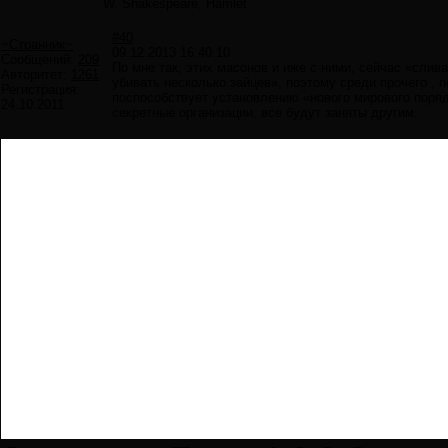
W. Shakespeare, Hamlet
#40
~Странник~
09.12.2013 16:40:10
Сообщений:
209
По мне так, этих масонов и иже с ними, сейчас «слив
Авторитет:
1261
убивать несколько зайцев», поэтому среди прочего , 
Регистрация:
поспособствует установлению «нового мирового порядк
24.10.2011
секретные организации, все будут заняты другим.