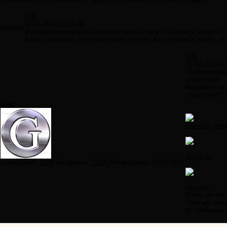
#28
02.01.2012 20:26:49
German
Еще раз рекомендую всем прочитать книгу "Се стою у двери и с
Каина, причинах и последствиях потопа. Вы упускаете много, иг
#29
27.02.2012 02
"Хроники реа
спецслужб".
Выдержки из 
спецслужб СС
Greg
скачать, чит
Ozon. ru
Сообщений:
3270
Авторитет:
11325
Регистрация:
07.02.2011
скачать
There are more
Than are dream
W. Shakespea