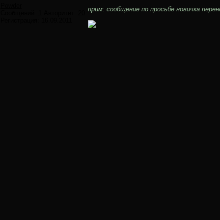
Powder
прим: сообщение по просьбе новичка пере
Сообщений:
1
Авторитет:
20
Регистрация:
16.09.2011