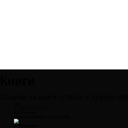
Книги
Ссылки на книги, статьи и другие м
#21
11.08.2011 10:00:40
Д. Симмонс
Песни Гипериона. Тетралогия.
1. Гиперион.