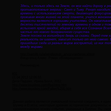
Здесь, и только здесь на Земле, он мог найти дорогу в р
противоположные энергии - Свет и Тьму. Ренат находилс
времени с использованием смерти, двигающей фокусировк
проживая много жизней на этой планете, учится мгновен
мерности являются хорошими учителями. Он накапливае
десятки тысячелетий по земному времени в одном и том 
вспыхнет яркой звездой, вбирая в себя все Сознание Все
частью его нового безграничного существа.
Земля похожа на волшебную дверь из сказки. Перед тем к
реальность он шагнет, зависит только от него самого.
пришедших сюда из разных миров восприятий, из них тол
между мирами.
http://samlib.ru/w/windgolxdc_a/vozvrashenie.shtml
Виндгольц Алекс. Роман «Возвращение»
Рекомендую.
#31
01.04.2012 12:05:55
Дети Падших. Ирина Болл, 2012.
http://www.iisusbog.com/RusIntro.htm
http://www.iisusbog.com/Fallen%200.htm
Данная работа является уникальной попыткой соединить в еди
Шумер и Египта; некоторые древние исторические документы; и
хронологическую основу события, указанные в Библии. Вы смож