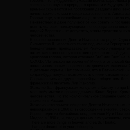
Говорят, что, умудренный ужасами войны, царь Ашока 
засекречена наука о природе, о прошлом и будущем. Ис
времени скрываются на протяжении двадцати двух веко
ничем, кроме экстаза и сверхъестественного. Ашока о
Говорят еще, что важнейшие лица, ответственные за су
Неизвестных и даже получают от них советы и послания
девять человек, пользующихся непосредственно опытом
людей? Вероятно - не допустить, чтобы средства унич
человечества.
Внешние проявления Девяти Неизвестных редки. Одно и
Сильвестра II, известного также под именем Герберта и
бенедиктинцем, преподавателем Реймского университет
потом таинственное путешествие привело его в Индию, 
бронзовая голова, которая отвечала "да" или "нет" на.
СХХХIХ "Латинской патерологии" Миня). этот способ бы
аналогичном нашим современным двоичным машинам. Эта
тщательно скрыты. Нет сомнений, что в Ватиканской б
когданибудь получат возможность с ними ознакомиться
Соприкасались ли другие европейцы с обществом Девят
французский писатель Луи Жаколио.
Жаколио был французским консулом в Калькутте при В
масштабу мысли с произведениями Жюля Верна. Кроме т
человечества. Но это исключительное собрание было р
знаменит в России.
Жаколио категоричен: общество Девяти Неизвестных - э
невообразимой в 1860 г.: высвобождение энергии, стер
Иерзен, один из ближайших сподвижников Ру и Пастера
Мадрас в 1890 г., и, следуя данным ему указаниям, со
There are more things in heaven and earth, Horatio,
Than are dreamt of in your philosophy.