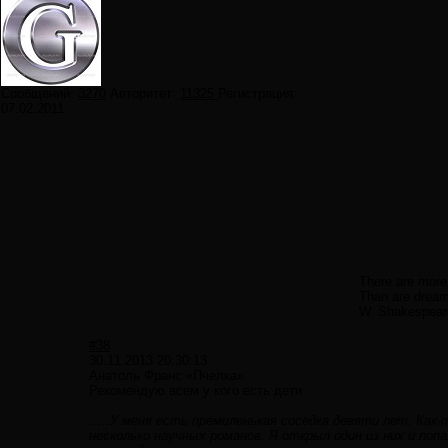
Сообщений:
3270
Авторитет:
11325
Регистрация:
07.02.2011
There are more 
Than are dreamt
W. Shakespear
#38
30.11.2013 20:30:13
Анатоль Франс «Пчелка»
Рекомендую всем у кого есть дети
…..У меня есть премиленькая соседка девяти лет. Как-т
несколько научных романов. Я открыл один из них и попа