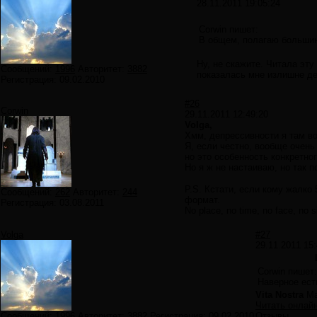
28.11.2011 19:05:24
Corwin пишет:
В общем, полагаю большинс
Ну, не скажите. Читала эту
Сообщений:
1996
Авторитет:
3882
показалась мне излишне д
Регистрация:
09.02.2010
#26
Corwin
29.11.2011 12:49:20
Volga,
Хмм, депрессивности я там во
Я, если честно, вообще очен
но это особенность конкретног
Но я ж не настаиваю, но так
P.S. Кстати, если кому жалко 
Сообщений:
262
Авторитет:
244
формат.
Регистрация:
03.08.2011
No place, no time, no face, no si
Volga
#27
29.11.2011 15:
Corwin пишет:
Наверное ест
Vita Nostra
Ма
Читать онлай
Сообщений:
1996
Авторитет:
3882
Регистрация:
09.02.2010
Отзывы