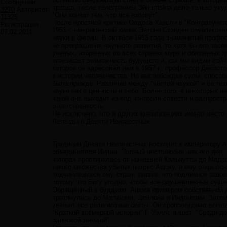
Сообщений:
правда, после телеграммы Эйнштейна дело только ухудш
3270
Авторитет:
"Они кончат тем, что все взорвут".
11325
После яростной критики Олдоса Хаксли в "Контрапункт
Регистрация:
1951 г. американский химик Энтони Стэнден опубликова
07.02.2011
науки в фетиш. В октябре 1953 года знаменитый проф
не прекращения научного развития, то хотя бы его зас
ученых, избранных во всех странах мира и обязанных х
описывает возможность будущего и, как мы видим сейч
которое он адресовал нам в 1957 г., профессор Деспот
в истории человечества. Но высвобождая силы, способн
была прежде. Различие между "чистой наукой" и ее тех
науке как о ценности в себе. Более того, в некоторых 
какой она выходит из-под контроля совести и распрост
ответственность.
Не исключено, что в других цивилизациях имело место н
Легенды о Девяти Неизвестных.
Традиция Девяти Неизвестных восходит к императору Аш
объединителя Индии. Полный честолюбия, как его дед, 
которая простиралась от нынешней Калькутты до Мадра
такого множества убитых потряс Ашоку, и ему открылс
подчинившихся ему стран, заявив, что подлинное завое
потому что Богу угодно, чтобы все одушевленные сущес
Обращенный в буддизм, Ашока примером собственной до
протянулась до Малайзии, Цейлона и Индонезии. Затем
уважал все религиозные секты. Он проповедовал вегета
"Краткой всемирной истории" Г. Уэллс пишет: "Среди д
одинокой звездой".