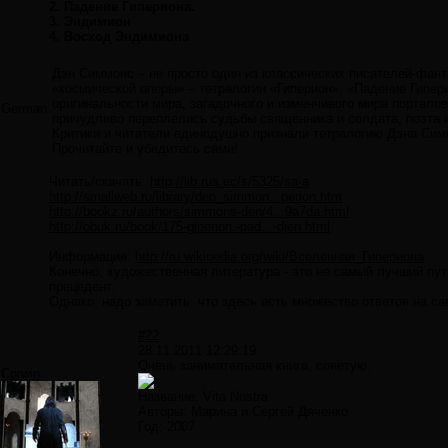
2. Падение Гипериона.
3. Эндимион
4. Восход Эндимиона
Дэн Симмонс – не просто один из классических писателей-фант
«космической оперы» – тетралогии «Гиперион», «Падение Гипер
оригинальности мира, загадочного и изменчивого мира порталов
German
причудливо переплелись судьбы священника и солдата, поэта и 
Критики и читатели единодушно признали тетралогию Дэна Сим
Прочитайте и убедитесь сами!
Читать/скачать:
http://lib.rus.ec/s/5325/sa-a
http://smallweb.ru/library/den_simmon...perion.htm
http://bookz.ru/authors/simmons-den/4...9a7da.html
http://obuk.ru/book/175-giperion.-pad...-djen.html
Информация:
http://ru.wikipedia.org/wiki/Вселенная_Гипериона
Конечно, художественная литература - это не самый лучший пут
прецедент.
Однако, надо заметить, что здесь есть множество ответов на с
#22
28.11.2011 12:29:19
Очень занимательная книга, советую.
Corwin
Название: Vita Nostra
Авторы: Марина и Сергей Дяченко
Год: 2007