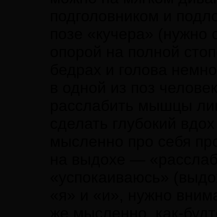
подголовником и подл
позе «кучера» (нужно 
опорой на полной стоп
бедрах и голова немно
в одной из поз челове
расслабить мышцы лица
сделать глубокий вдо
мысленно про себя про
на выдохе — «расслабл
«успокаиваюсь» (выдо
«я» и «и», нужно внима
же мысленно, как-буд