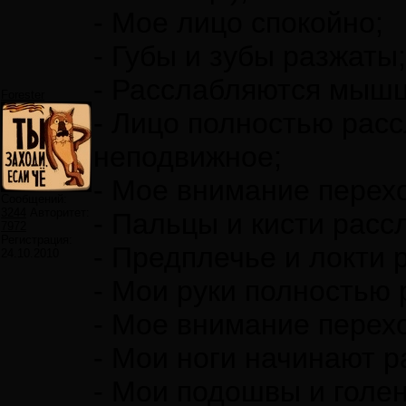
- Мое лицо спокойно;
- Губы и зубы разжаты;
- Расслабляются мышц
Forester
- Лицо полностью расс
неподвижное;
- Мое внимание перехо
Сообщений:
3244
Авторитет:
- Пальцы и кисти расс
7972
Регистрация:
- Предплечье и локти 
24.10.2010
- Мои руки полностью
- Мое внимание перехо
- Мои ноги начинают р
- Мои подошвы и голе