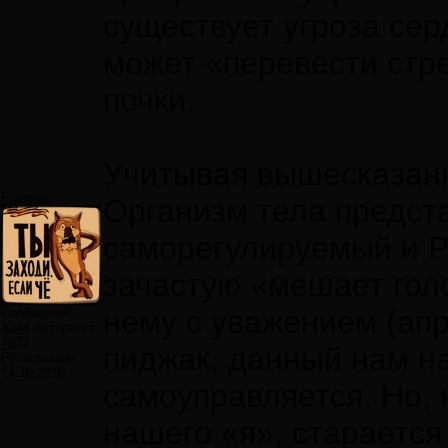
существует угроза сер
может «перевести стре
почки.
Учитывая вышесказанн
Forester
Организм тела предст
саморегулируемый и 
зачастую «мешает голо
нему с уважением (апри
Сообщений:
3244
Авторитет:
7972
пиджак, данный нам на
Регистрация:
24.10.2010
самоуправляется. Но, 
нашего «я», старается