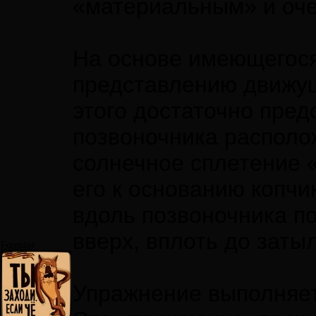
«материальным» и оч
На основе имеющегося
представлению движущ
этого достаточно пред
позвоночника располо
солнечное сплетение 
его к основанию копч
вдоль позвоночника п
вверх, вплоть до затыл
Forester
Упражнение выполняет