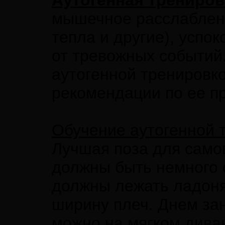
Аутогенная трениров
мышечное расслаблени
тепла и другие), успо
от тревожных событий.
аутогенной тренировк
рекомендации по ее п
Обучение аутогенной 
Лучшая поза для само
должны быть немного 
должны лежать ладоня
ширину плеч. Днем за
можно на мягком диван