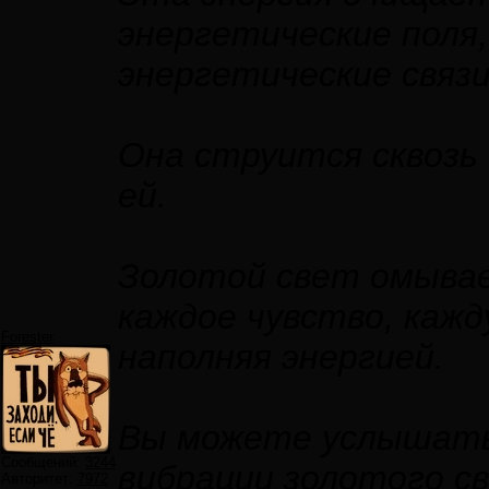
энергетические поля
энергетические связи
Она струится сквозь
ей.
Золотой свет омывае
каждое чувство, кажд
Forester
наполняя энергией.
Вы можете услышать
Сообщений:
3244
вибрации золотого с
Авторитет:
7972