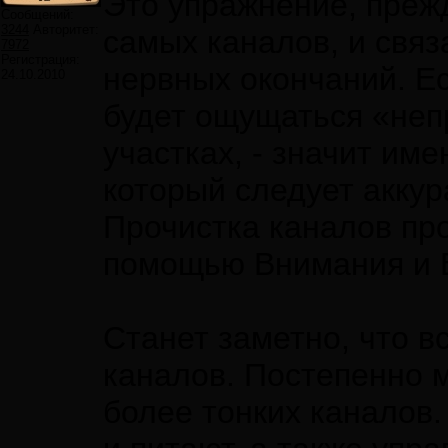
Это упражнение, прежд
Сообщений:
3244
Авторитет:
самых каналов, и свя
7972
Регистрация:
нервных окончаний. Е
24.10.2010
будет ощущаться «неп
участках, - значит им
который следует аккур
Прочистка каналов пр
помощью Внимания и 
Станет заметно, что в
каналов. Постепенно 
более тонких каналов.