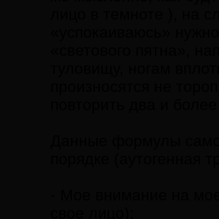
лицо в темноте ), на 
«успокаиваюсь» нужно
«светового пятна», на
туловищу, ногам впло
произносятся не торо
повторить два и более
Данные формулы само
порядке (аутогенная т
- Мое внимание на мо
свое лицо);