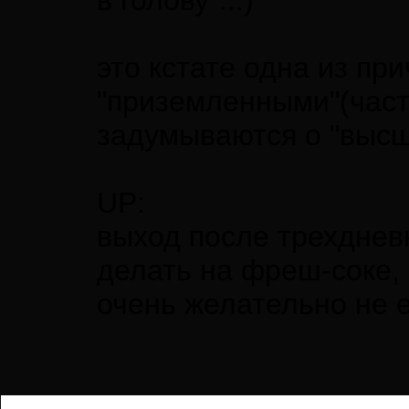
в голову"...)
это кстате одна из пр
"приземленными"(часто
задумываются о "высш
UP:
выход после трехднев
делать на фреш-соке,
очень желательно не 