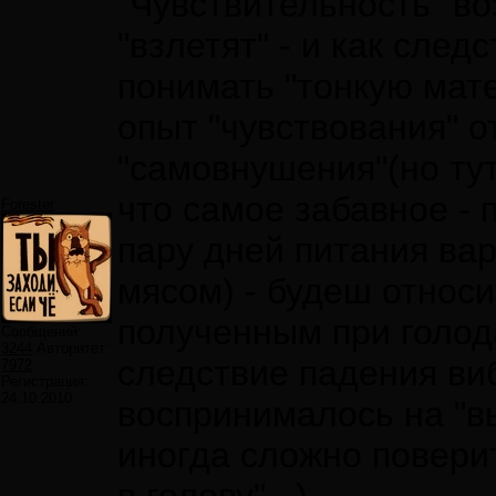
"Чувствительность" во
"взлетят" - и как сле
понимать "тонкую мате
опыт "чувствования" о
"самовнушения"(но тут
что самое забавное - 
Forester
пару дней питания ва
мясом) - будеш относи
полученным при голод
Сообщений:
3244
Авторитет:
следствие падения виб
7972
Регистрация:
24.10.2010
воспринималось на "вы
иногда сложно поверит