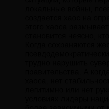
локальные войны, псе
создается хаос на опр
этого хаоса размывае
становится неясно, кт
Когда сохраняются же
псевдодемократически
трудно нарушить суве
правительства. А когд
хаоса, нет стабильнос
легитимно или нет рук
условиях лидеры наци
более зависимыми от 