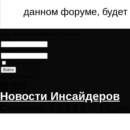
данном форуме, будет 
Поиск
Пользователи
Правила
Регистрация
Логин:
Пароль:
Запомнить меня
Напомнить пароль
Войти
Новости Инсайдеров
Страницы:
1
2
3
4
5
...
7
След