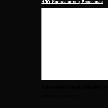
НЛО, Инопланетяне, Вселенная
Страницы:
1
Неизвестный объект н
снято с помощью Google Earth