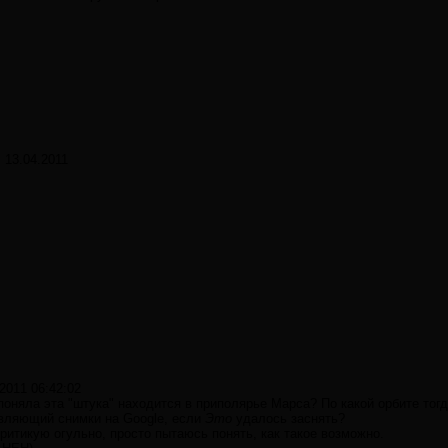
:
13.04.2011
.2011 06:42:02
 поняла эта "штука" находится в приполярье Марса? По какой орбите тог
вляющий снимки на Google, если
Это
удалось заснять?
критикую огульно, просто пытаюсь понять, как такое возможно.