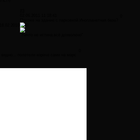
АНЕН)
#3
02.06.2011 11:18:41
0
Похоже на здание с парковкой.Инопланетная база?
18.02.2010
"Ничто не истина,всё дозволено"
0
 видно... полетели короче сами на марс