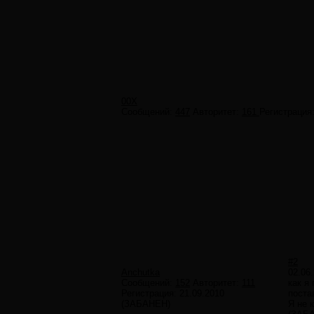
00X
Сообщений:
447
Авторитет:
161
Регистрация
#2
Anchutka
02.06
Сообщений:
152
Авторитет:
111
как я
Регистрация:
21.09.2010
поста
(ЗАБАНЕН)
Я не 