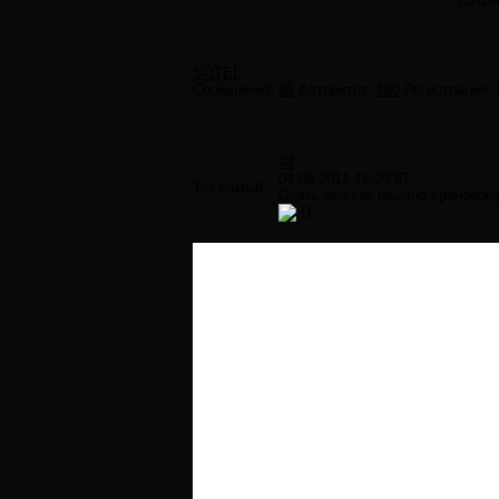
(ЗАБ
SOTEL
Сообщений:
86
Авторитет:
190
Регистрация:
#4
04.06.2011 16:29:57
Тот самый...
Опять все как обычно хренового