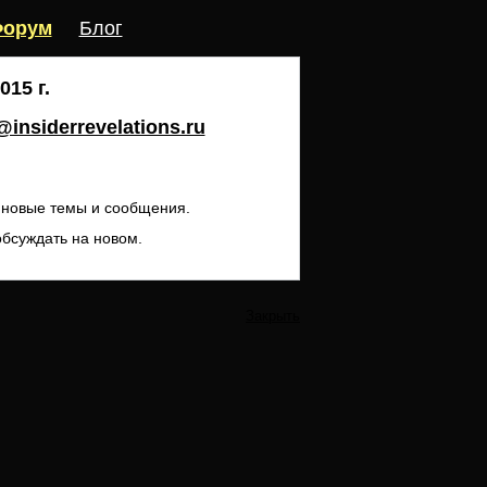
орум
Блог
15 г.
insiderrevelations.ru
ь новые темы и сообщения.
обсуждать на новом.
Закрыть