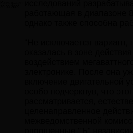
исследований разрабатыв
Регистрация:
30.09.2009
работающая в диапазоне 8
однако также способна раб
"Не исключается вариант, 
оказалась в зоне действия
воздействием мегаваттног
электронике. После она уж
включение двигательной ус
особо подчеркнув, что это
рассматривается, естестве
целенаправленное действи
межведомственной комисси
опрошенные "Ъ" независим