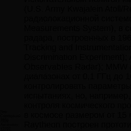
(U.S. Army Kwajalein Atoll/
радиолокационной системо
Measurements System), в 
радара, построенных в 19
Tracking and Instrumentati
Discrimination Experiment)
ObservabIes Radar); MMW (
диапазонах от 0,1 ГГц до 
контролировать параметры
испытаниях, но, например,
контроля космического пр
Neo
в космосе размером от 15 
Сообщений:
7859
Raytheon построен протот
Авторитет:
12297