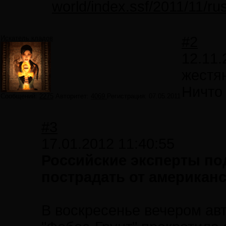
world/index.ssf/2011/11/r
#2
Искатель кладов
12.11.
жестя
Ничто 
Сообщений:
2275
Авторитет:
4069
Регистрация:
07.05.2011
#3
17.01.2012 11:40:55
Российские эксперты под
пострадать от американ
В воскресенье вечером ав