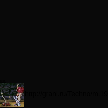
00X
http://grani.ru/Techno/m.1