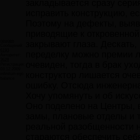
закладывается сразу серия
исправить конструкцию, ес
Поэтому на дефекты, выяв
приводящие к откровенной
newgen
закрывают глаза. Дескать, 
Сообщений:
6193
переделку можно премии л
Авторитет:
3628
очевиден, тогда в брак ухо
Регистрация:
03.12.2009
конструктор лишается очев
infinitum-ego
balance
ошибку. Отсюда инженерна
Хочу упомянуть и об иску
Оно поделено на Центры, в
замы, плановые отделы и т
реальной разобщенности н
стараются обеспечить себ