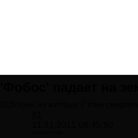
'Фобос' падает на з
12,5 тонн, из которых 7 тонн смерте
#1
11.11.2011 08:45:50
Загрузка плеера