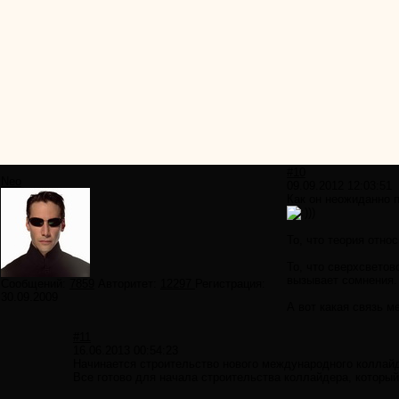
#10
Neo
09.09.2012 12:03:51
Как он неожиданно 
))
То, что теория отно
То, что сверхсветов
вызывает сомнения.
Сообщений:
7859
Авторитет:
12297
Регистрация:
30.09.2009
А вот какая связь м
#11
16.06.2013 00:54:23
Начинается строительство нового международного коллай
Все готово для начала строительства коллайдера, который