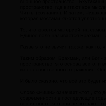
внешнее пространство - Бхутакаша.
пространство, где витают все мысл
Читты (сознания). И затем, Чидакаш
которая местами кажется уплотненн
То, что кажется материей, на самом 
Единое поле называется Брахман - э
Разве это не звучит так же, как то, 
Таким образом, Брахман, или Бог - э
пространство, это основа всего, и
из его собственного отражения. Оно
И было сказано, что всё это будет
Слово «Риши» означает «тот , кто 
современности в последующие годы 
вероятность, что они не познают это