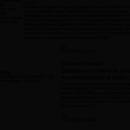
Сообщений:
А в 13)
26
На прошлой неделе получила развитие тема вступления Р
Авторитет:
визита в Женеву представительной российской делегации,
370
Федерации Ольга Голодец, министр образования и науки Р
Регистрация:
Высокопоставленные гости из России провели в Европейск
24.11.2012
туннель Большого адронного коллайдера, и посещение отк
одного из экспериментов, и продолжительный разговор с 
директором этой международной организации Рольфом-Ди
http://www.poisknews.ru/theme/international/5790/
#14
16.06.2013 16:14:20
German пишет:
Довольно странное реш
warda
землетрясений в этой с
Сообщений:
26
Авторитет:
370
Регистрация:
24.11.2012
Участвовали судя по новостным лента
Япония, наряду с Европейской органи
разместить у себя будущий линейный 
http://ria.ru/science/20111216/518264233
Кто то встречал, в каком месте пред
Не в Брукхе́йвене?
#15
17.06.2013 14:54:36