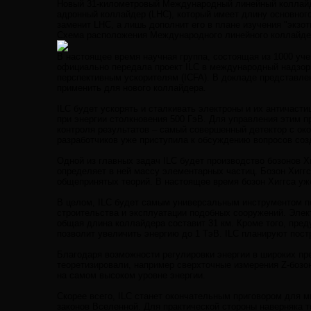
Новый 31-километровый Международный линейный коллайде
адронный коллайдер (LHC), который имеет длину основного
заменит LHC, а лишь дополнит его в плане изучения "экзот
Схема расположения Международного линейного коллайдер
В настоящее время научная группа, состоящая из 1000 уче
официально передала проект ILC в международный надзор
перспективным ускорителям (ICFA). В докладе представле
применить для нового коллайдера.
ILC будет ускорять и сталкивать электроны и их античасти
при энергии столкновения 500 ГэВ. Для управления этим п
контроля результатов – самый совершенный детектор с ок
разработчиков уже приступила к обсуждению вопросов соз
Одной из главных задач ILC будет производство бозонов 
определяет в ней массу элементарных частиц. Бозон Хиггс
общепринятых теорий. В настоящее время бозон Хиггса уж
В целом, ILC будет самым универсальным инструментом по
строительства и эксплуатации подобных сооружений. Элек
общая длина коллайдера составит 31 км. Кроме того, пре
позволит увеличить энергию до 1 ТэВ. ILC планируют пост
Благодаря возможности регулировки энергии в широких пре
теоретизировали, например сверхточные измерения Z-бозон
на самом высоком уровне энергии.
Скорее всего, ILC станет окончательным приговором для м
законов Вселенной. Для практической стороны наверняка т