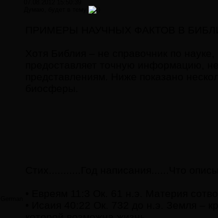
07.08.2012 15:50:39
Думаю, будет в тему
ПРИМЕРЫ НАУЧНЫХ ФАКТОВ В БИБЛ
Хотя Библия – не справочник по науке,
предоставляет точную информацию, н
представлениям. Ниже показано нескол
биосферы.
Стих...........Год написания......Что опи
• Евреям 11:3 Ок. 61 н.э. Материя сотв
German
• Исаия 40:22 Ок. 732 до н.э. Земля –
которой возможна жизнь