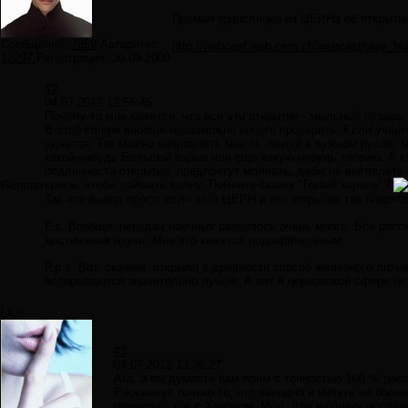
Прямая трансляция из ЦЕРНа об открытии
Сообщений:
7859
Авторитет:
http://webcast.web.cern.ch/webcast/play_hi
12297
Регистрация:
30.09.2009
#2
04.07.2012 12:55:45
Почему-то мне кажется, что все эти открытия - мыльный пузырь.
В этой сфере вообще невозможно ничего проверить. Если учены
удается. Так можно направлять мысль людей в нужном русле, м
какой-нибудь Большой взрыв или еще какую-нибудь теорию. А кто
подлинности открытия, предпочтут молчать, дабы не выглядеть 
ересь, чтобы поймать волну. Помните сказку "Голый король"?
German
Так что вывод прост: если этот ЦЕРН и его открытия так пиарятся
P.s. Вообще, передач научных развелось очень много. Все расс
достижения науки. Мне это кажется подозрительным.
P.p.s. Вот, скажем, открыли в древности способ железного лить
вспарываются значительно лучше. А вот в церновской сфере не 
LiLu
#3
04.07.2012 13:36:27
Ага, а вы думаете вам прям с точностью 100 % р
Расскажут только то, что выгодно и ничуть не боле
примерно, как с Хаарпом. Мол, для научных иссле