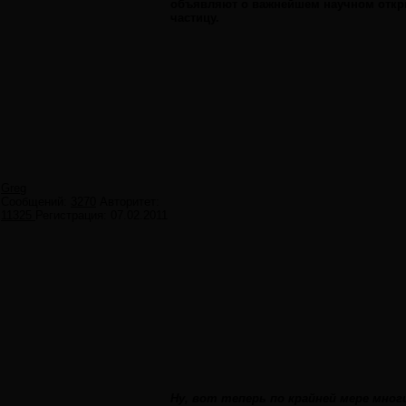
объявляют о важнейшем научном откр
частицу.
Greg
Сообщений:
3270
Авторитет:
11325
Регистрация:
07.02.2011
Ну, вот теперь по крайней мере мно