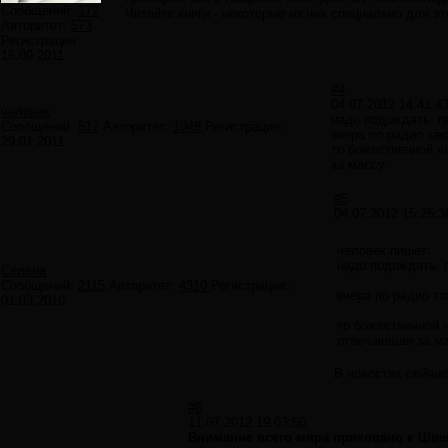
Сообщений:
172
Читайте книги - некоторые из них специально для это
Авторитет:
573
Регистрация:
15.09.2011
#4
04.07.2012 14:41:4
человек
надо подождать, п
Сообщений:
517
Авторитет:
1048
Регистрация:
вчера по радио так
29.01.2011
то божественной ч
за массу
#5
04.07.2012 15:25:3
человек пишет:
надо подождать, п
Селена
Сообщений:
2115
Авторитет:
4310
Регистрация:
вчера по радио та
01.03.2010
то божественной ч
отвечающая за м
В новостях сейчас
#6
11.07.2012 19:03:50
Внимание всего мира приковано к Шве