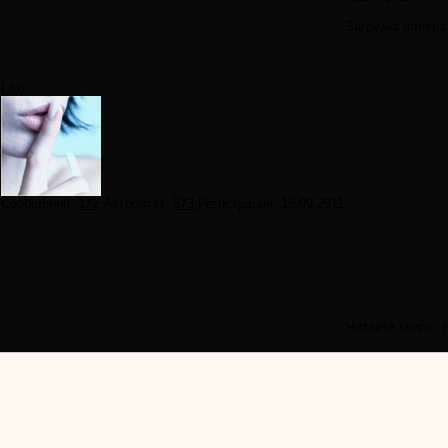
Загрузка плеера
LiLu
Сообщений:
172
Авторитет:
573
Регистрация:
15.09.2011
Читайте книги - 