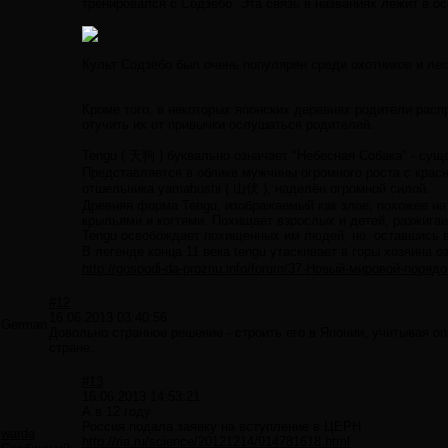
тренировался с Содзёбо. Эта связь в названиях лежит в ос
Культ Содзёбо был очень популярен среди охотников и лесо
Кроме того, в некоторых японских деревнях родители расп
отучить их от привычки ослушаться родителей.
Tengu ( 天狗 ) буквально означает "Небесная Собака" - сущ
Представляется в облике мужчины огромного роста с крас
отшельника yamabushi ( 山伏 ), наделён огромной силой.
Древняя форма Tengu, изображаемый как злое, похожее на
крыльями и когтями. Похищает взрослых и детей, разжига
Tengu освобождает похищенных им людей, но, оставшись 
В легенде конца 11 века tengu утаскивает в горы хозяина 
http://gospodi-da-prozriu.info/forum/37-Новый-мировой-пор
#12
16.06.2013 03:40:56
German
Довольно странное решение - строить его в Японии, учитывая о
стране.
#13
16.06.2013 14:53:21
А в 12 году
Россия подала заявку на вступление в ЦЕРН
warda
http://ria.ru/science/20121214/914781618.html