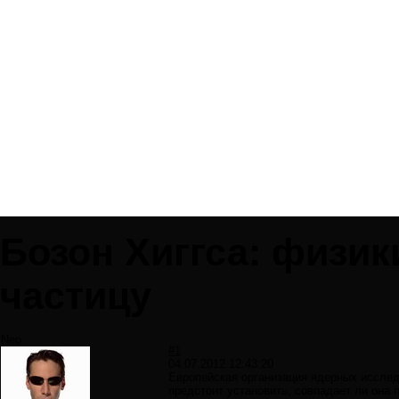
Бозон Хиггса: физи
частицу
Neo
#1
04.07.2012 12:43:20
Европейская организация ядерных исслед
предстоит установить, совпадает ли она 