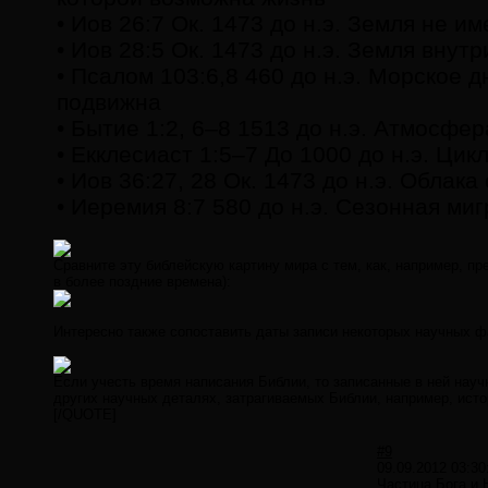
• Иов 26:7 Ок. 1473 до н.э. Земля не и
• Иов 28:5 Ок. 1473 до н.э. Земля внут
• Псалом 103:6,8 460 до н.э. Морское д
подвижна
• Бытие 1:2, 6–8 1513 до н.э. Атмосфе
• Екклесиаст 1:5–7 До 1000 до н.э. Цик
• Иов 36:27, 28 Ок. 1473 до н.э. Облак
• Иеремия 8:7 580 до н.э. Сезонная ми
Сравните эту библейскую картину мира с тем, как, например, 
в более поздние времена):
Интересно также сопоставить даты записи некоторых научных ф
Если учесть время написания Библии, то записанные в ней нау
других научных деталях, затрагиваемых Библии, например, исто
[/QUOTE]
#9
09.09.2012 03:30
Частица Бога и 