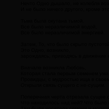
Нечто Одно дышало, не колебля воз
И не было ничего другого, кроме это
Тьма была окутана тьмой.
Все было неразличимой водой,
Все было неразличимой энергией.
Затем, То, что было скрыто пустото
Это Одно, возникло,
зарождаясь, приводясь в движение 
Вначале возникла Любовь,
Которая стала первым семенем ума
Провидцы, с мудростью ища в своем
Открыли связь сущего с не-сущим.
Поперечная черта отрезала сущее 
Что находилось над ней? Что было 
Там были носители семени и могущ