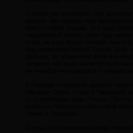
А затем ум, интеллект –вы достигае
уровни. Ум тоньше, чем пространств
присутствует знание. Эго еще более
называемый Махат, поле под названи
атом, но еще более тонкой, чем эго
под названием Махат Таттва. Еще т
дальше, за пределами этой изначал
создано, который является субстанц
он никогда не рождался и никогда н
В Ригведе (собрание древних ведиче
Насадия Сукта, (Гимн о Творении) о
есть примерно семь стихов. Просто 
известны благодаря квантовой меха
Гимна о Творении.
О том, что ученые называют темной