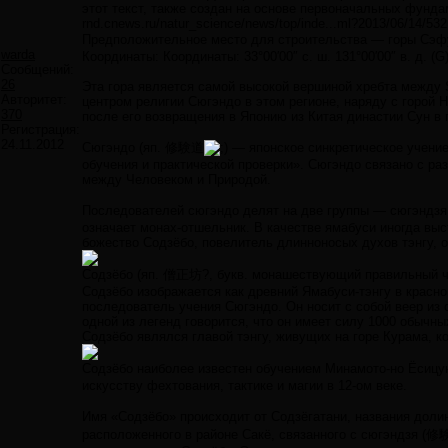
этот текст, также создан на основе первоначальных фунд
rnd.cnews.ru/natur_science/news/top/inde...ml?2013/06/14/53
Предположительное место для строительства — горы С
warda
Координаты: Координаты: 33°00′00″ с. ш. 131°00′00″ в. д. (G) 
Сообщений:
26
Эта гора является самой высокой вершиной хребта между S
Авторитет:
центром религии Сюгэндо в этом регионе, наряду с горой H
370
после его возвращения в Японию из Китая династии Сун в 
Регистрация:
24.11.2012
Сюгэндо (яп. 修験道
— японское синкретическое учение
обучения и практической проверки». Сюгэндо связано с раз
между Человеком и Природой.
Последователей сюгэндо делят на две группы — сюгэнд
означает монах-отшельник. В качестве ямабуси иногда вы
божество Содзёбо, повелитель длинноносых духов тэнгу, 
Содзёбо (яп. 僧正坊?, букв. монашествующий правильный че
Содзёбо изображается как древний Ямабуси-тэнгу в красн
последователь учения Сюгэндо. Он носит с собой веер из 
одной из легенд говорится, что он имеет силу 1000 обычны
Содзёбо являлся главой тэнгу, живущих на горе Курама, ко
Содзёбо наиболее известен обучением Минамото-но Ёсицу
искусству фехтования, тактике и магии в 12-ом веке.
Имя «Содзёбо» происходит от Содзёгатани, названия доли
расположенного в районе Сакё, связанного с сюгэндзя (