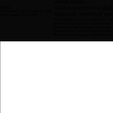
warda пишет:
США и российской Дубн
nikolay
Сообщений:
1145
Авторитет:
1341
будущий линейный кол
Регистрация:
03.04.2012
Что интересно так это стоимость....
Много лет размышлял я над жизнью з
Непонятного нет для меня под луной.
Мне известно, что мне ничего не изве
Вот последняя правда, открытая мной