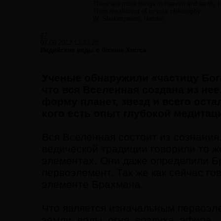
There are more things in heaven and earth, H
Than are dreamt of in your philosophy.
W. Shakespeare, Hamlet
#7
07.08.2012 13:27:28
Индийские веды о бозоне Хиггса
Ученые обнаружили «частицу Бога»
что вся Вселенная создана из нее
форму планет, звезд и всего остал
кого есть опыт глубокой медитац
Вся Вселенная состоит из сознания
ведической традиции говорили то ж
элементах. Они даже определили Бр
первоэлемент. Так же как сейчас го
элементе Брахмана.
Что является изначальным первоэл
земли, воды, огня, воздуха, эфира.