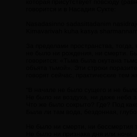
которая присутствует повсюду (рав
говорится и в Насадия Сукте:
Nasadasinno sadasittadanim nasidraj
Kimavarivah kuha kasya sharmanna
За пределами пространства, тогда, 
не было ни рождения, ни смерти. Бы
говорится: «Тьма была окутана тьмо
объята тьмой». Эти строки поразит
говорят сейчас, практические тем ж
"В начале не было сущего и не был
Не было ни воздуха, ни даже неба з
Что же было сокрыто? Где? Под как
Была ли там вода, бездонная, глуб
Не было ни смерти, ни бессмертия т
Не было ни признака дня или ночи.