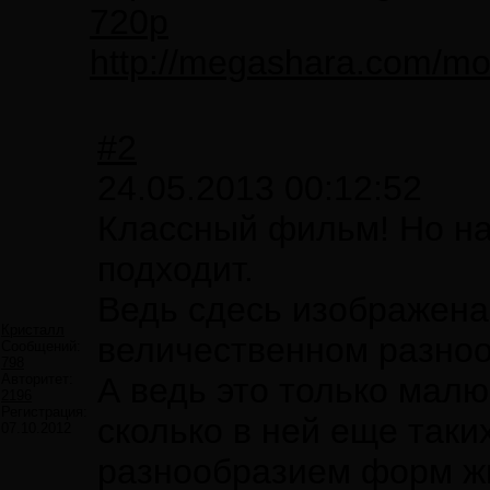
720p
http://megashara.com/m
#2
24.05.2013 00:12:52
Классный фильм! Но на
подходит.
Ведь сдесь изображена 
Кристалл
величественном разно
Сообщений:
798
Авторитет:
А ведь это только малю
2196
Регистрация:
сколько в ней еще так
07.10.2012
разнообразием форм жи