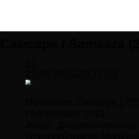
Самсара / Samsara (2
#1
23.05.2013 20:17:12
Название: Самсара [720
Год выхода: 2011
Жанр: Документальный
Студия/Страна: Magidso