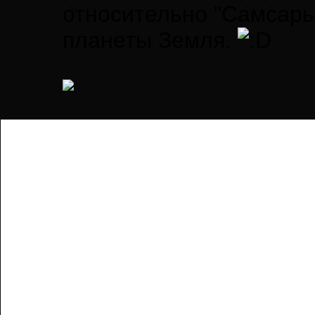
относительно "Самсары
планеты Земля.