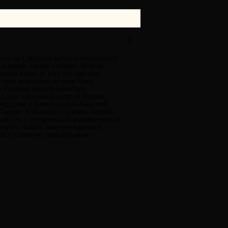
0
ялся на Соборной встрече Всемирного
 высокие оценки соборян. Многие
ние всем, от кого это зависит,
упил известный историк Петр
да Русский предприниматель
рызлов, верховный муфтий России
бургский и Верхотурский Викентий,
 Лавров, Александр Боханов, Андрей
ьность с исторической выверенностью,
ыпукло подать свои убеждения и
кого оставляет равнодушным.