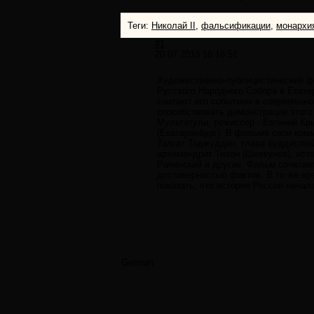
Теги:
Николай II
,
фальсификации
,
монархи
#1
20.07.2013 16:16:51
Художественно-публицистический фи
Русского Народного Собора в Екате
считают его событием в современно
способствовать демонстрации этог
Мультатули, режиссер - Евгений К
(Екатеринбург). В фильме свои ком
Талгат Таджуддин, глава буддистко
архимандрит Тихон (Шевкунов), ист
Рачинский и другие. Фильм сочетае
достоверностью фактов. В то же вр
показать, что история России нача
German