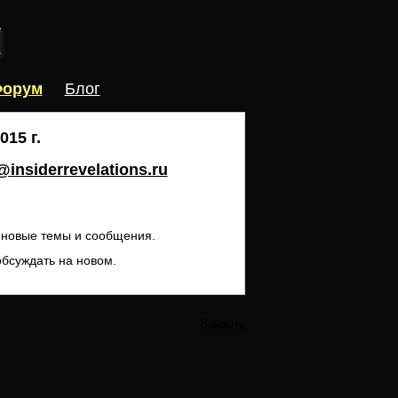
орум
Блог
15 г.
insiderrevelations.ru
ь новые темы и сообщения.
обсуждать на новом.
Закрыть