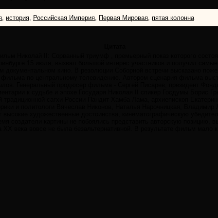
я
,
история
,
Российская Империя
,
Первая Мировая
,
пятая колонна
Цитата
льм Николай II: Сорванный триумф , премьерный показ которого состо
ринбурге 15 июля, вызвал большой интерес участников и получил самые
м документальном кино. В резолюции Соборной встречи высказано пожела
о фильма по центральному телевидению. Автором сценария фильма выст
рылов. Генеральный продюсер фильма - Сергей Писарев, президент Фон
ментарии к судьбе и эпохе Государя Николая II спикер Госдумы Борис Г
й традиционной сагхи России Пандит Хамба Лама, архиепископ Екатерин
орики и политологи Вячеслав Никонов, Наталья Нарочницкая, Владимир
т высокие художественные достоинства, кинематографическую убедител
емя создатели картины не побоялись представить авторскую позицию, в
ла XX века вовсе не была безальтернативной. В результате фильм мало 