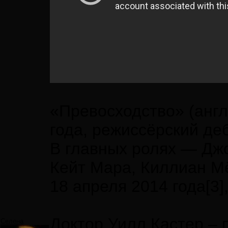
«Превосходство» (анг
года, режиссёрский д
В главных ролях — Джо
Кейт Мара, Киллиан М
18 апреля 2014 года[3]
Доктор Уилл Кастер – 
Селена