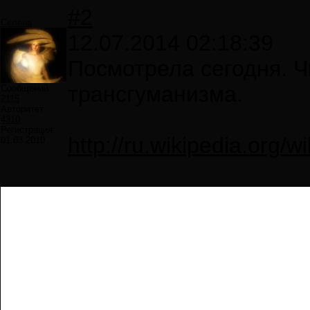
#2
Селена
12.07.2014 02:18:39
Посмотрела сегодня. 
трансгуманизма.
Сообщений:
2115
Авторитет:
4310
Регистрация:
http://ru.wikipedi
01.03.2010