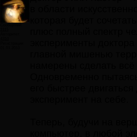
в области искусственн
которая будет сочетат
Сообщений:
плюс полный спектр ч
2115
Авторитет:
4310
эксперименты доктора 
Регистрация:
01.03.2010
главной мишенью терро
намерены сделать всё 
Одновременно пытаясь 
его быстрее двигаться
эксперимент на себе.
Теперь, будучи на вер
компьютер, в любой эл