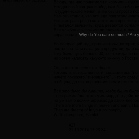
Регистрация:
07.02.2011
Всюду, где нас принимали и кормили - было
Ежедневный завтрак и обед нам был обеспе
"студенческого меню", а мы были просто п
Нам объяснили, что вся еда приготавливаетс
Никаких разогревов котлеток или прочего ст
Я пытался выяснить: куда деваются
остат
Все улыбались, пожимали плечами, в лучше
спрашивали:
Why do You care so much? Are yo
На следующий год, организаторы, которые б
постоянно. Они натащили продуктов, да и 
Ему было чуть больше 30, т.е. гражданин но
но хотел написать какую-то книжку о Росси
Ох, и достал всех этот
финик
!
Готовили, естесственно, и подавали всё "по
ничего похожего "вчерашнего" , что-то сразу
в общем, до сих пор вспоминаем и смеёмся.
Всё это было бы смешно, когда бы не был
- программа "золотого миллиарда" в действ
чо уж там о всяких африках да азиях беспо
There are more things in heaven and earth, Hora
Than are dreamt of in your philosophy.
W. Shakespeare, Hamlet
#27
21.10.2014 17:23:34