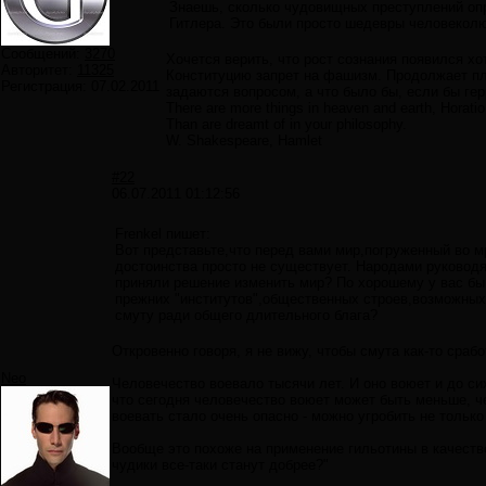
Знаешь, сколько чудовищных преступлений о
Гитлера. Это были просто шедевры человеколюб
Сообщений:
3270
Хочется верить, что рост сознания появился хо
Авторитет:
11325
Конституцию запрет на фашизм. Продолжает пла
Регистрация:
07.02.2011
задаются вопросом, а что было бы, если бы ге
There are more things in heaven and earth, Horatio
Than are dreamt of in your philosophy.
W. Shakespeare, Hamlet
#22
06.07.2011 01:12:56
Frenkel пишет:
Вот представьте,что перед вами мир,погруженный во м
достоинства просто не существует. Народами руководя
приняли решение изменить мир? По хорошему у вас бы 
прежних "институтов",общественных строев,возможных 
смуту ради общего длительного блага?
Откровенно говоря, я не вижу, чтобы смута как-то сраб
Neo
Человечество воевало тысячи лет. И оно воюет и до сих
что сегодня человечество воюет может быть меньше, че
воевать стало очень опасно - можно угробить не только 
Вообще это похоже на применение гильотины в качеств
чудики все-таки станут добрее?"