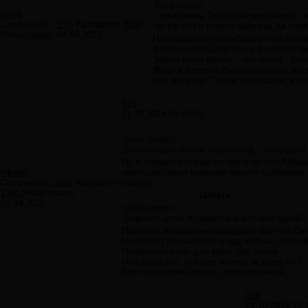
Greg пишет:
poick
- программа "золотого миллиарда" в
Сообщений:
1275
Авторитет:
3297
чо уж там о всяких африках да ази
Регистрация:
04.09.2012
Наблюдала кучи выброшенной вспоро
А также посадила всего 4 кустика а
Земля наша богата - про голод - это
Живя в деревне была поражена, нас
чем в городе. Голод это сказки, а гд
#28
21.10.2014 18:44:49
poick пишет:
Земля наша богата - про голод - это сказк
Ну в Африке это смотря где -там пол Африк
nikolay
картошки(тремя семьями вместе собираем), 
Сообщений:
1145
Авторитет:
хватает.
1341
Регистрация:
Цитата
03.04.2012
poick пишет:
Выросло штук 40 арбузяк и все мне одной?
Поросяку непременно заведите! Вы что! Сал
Много лет размышлял я над жизнью земной
Непонятного нет для меня под луной.
Мне известно, что мне ничего не известно!
Вот последняя правда, открытая мной.
#29
21.10.2014 18: