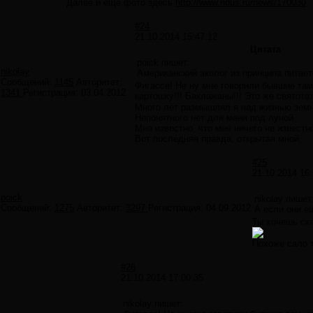
Далее и еще фото здесь
http://www.ridus.ru/news/170030
#24
21.10.2014 15:47:12
Цитата
poick пишет:
nikolay
Американский эколог из принципа питает
Сообщений:
1145
Авторитет:
Фигассе! Не ну мне говорили бывшие там
1341
Регистрация:
03.04.2012
картошку!!! Баклажаны!!! Это же святота
Много лет размышлял я над жизнью земн
Непонятного нет для меня под луной.
Мне известно, что мне ничего не известн
Вот последняя правда, открытая мной.
#25
21.10.2014 16:
poick
nikolay пишет
Сообщений:
1275
Авторитет:
3297
Регистрация:
04.09.2012
А если они е
Ты хочешь ска
Похоже сало т
#26
21.10.2014 17:00:35
nikolay пишет: