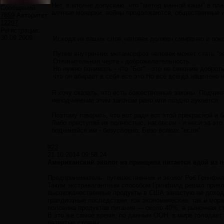
Нет, я вполне допускаю, что "метод манной каши" в пла
Сообщений:
алчные монархи, войны продолжаются, общественные и
7859
Авторитет:
12297
Регистрация:
30.09.2009
Исходя из ваших слов,человек должен смиренно и поко
Путем внутренних метаморфоз человек может стать "з
Отличительная черта - доброжелательность.
Но нужно понимать - что "Бог" - это не синоним добр
что он вбирает в себя все это.Но всё всегда нацелено
Я хочу сказать, что есть божественные законы. Подчиня
неподчинение этим законам рано или поздно аукнется.
Поэтому говорить, что вот ради вот этой прекрасной и 
Либо преступай их полностью, насовсем - и неси за это
подчиняйся им - безусловно. Безо всяких "если".
#23
21.10.2014 09:58:24
Американский эколог из принципа питается едой из 
Предприниматель, путешественник и эколог Роб Гринфил
Таким экстравагантным способом Гринфилд решил привле
высококачественные продукты в США зачастую не доходя
грандиозные последствия, как экономические, так и мор
половина продуктов питания — около 40%, а рыночная 
В это же самое время, по данным ООН, в мире голодае
развитые страны.