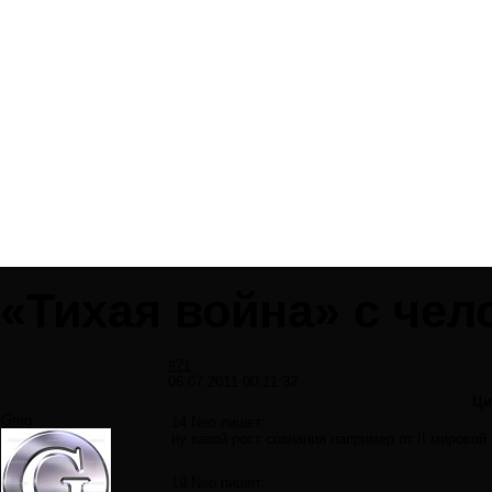
«Тихая война» с чел
#21
06.07.2011 00:11:32
Ци
Greg
14 Neo пишет:
ну какой рост сознания например от II мирово
19 Neo пишет: