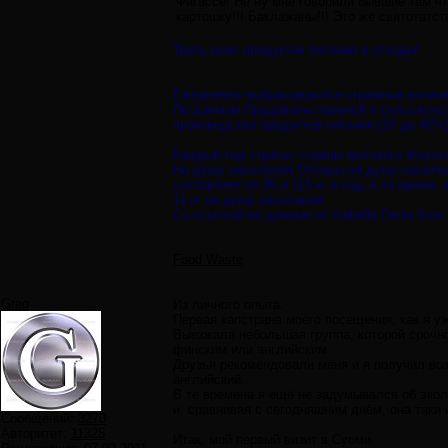
Фигассе! Не ну мне говорили бывшие там чт
картошку!!! Баклажаны!!! Это же святотатст
Треть всех продуктов питания в отходы!
Ежедневно выбрасываются огромные количе
По данным Продовольственной и сельскохоз
производства продуктов питания (30 до 40%
Каждый год страны, страны высокого благос
На душу населения Отходы на душу населени
составляет от 95 и 115 кг в год, в то время
11 кг на душу населения.
Со ссылкой на данные от Isabelle Denis from t
Food Waste
Greg
Из личного опыта.
Первая капстрана моего посещения, как я у
Выезжала небольшая группа, которой срочно 
финским или английским.
Друзья рекомендовали меня и я получил воз
английский.
В те времена я ещё не задумывался об экол
и, сравнивая с сегодняшним днём, она таки 
Сообщений:
3270
Авторитет:
11325
Итак, мой первый визит в Суоми.