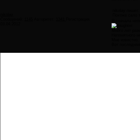
nikolay пишет:
nikolay
Похоже сало т
Сообщений:
1145
Авторитет:
1341
Регистрация:
Я сначала неп
03.04.2012
Много лет раз
Непонятного н
Мне известно, 
Вот последняя