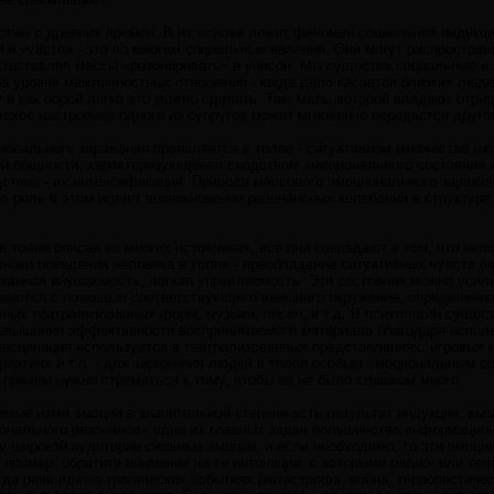
тны с древних времен. В их основе лежит феномен социальной индукции
и чувства - это во многом социальные явления. Они могут распростран
и заставляя массы «резонировать» в унисон. Мы существа социальные и
на уровне межличностных отношений - когда дело касается близких люде
 и как порой легко это можно сделать. Так, мать, которой владеют отри
охое настроение одного из супругов может мгновенно передастся другом
онального заражения проявляется в толпе - ситуативном множестве лю
ной общности, характеризующееся сходством эмоционального состояния 
ствие - их интенсификация. Природа массового эмоционального заражен
ую роль в этом играет возникновение резонансных колебаний в структур
 толпе описан во многих источниках, все они совпадают в том, что чел
знаки поведения человека в толпе - преобладание ситуативных чувств (н
ованная внушаемость, легкая управляемость. Эти состояния можно усил
аются с помощью соответствующего внешнего окружения, определенног
ных театрализованных форм, музыки, песен, и т.д. В психологии сущес
повышения эффективности воспринимаемого материала благодаря испо
фасцинация используется в театрализованных представлениях, игровых 
риятиях и т.п. - для заражения людей в толпе особым эмоциональным с
причем нужно стремиться к тому, чтобы ее не было слишком много.
мые нами эмоции в значительной степени есть результат индукции, вы
онального резонанса - одна их главных задач большинства информацио
 широкой аудитории сильные эмоции, и если необходимо, то эти эмоции
й пример: обратите внимание на те интонации, с которыми радио- или 
огда речь идет о трагических событиях (катастрофа, война, террористич