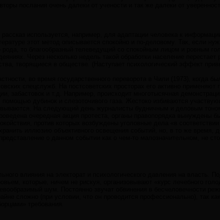
вторы послания очень далеки от учености и так же далеки от уверенност
рассказ используется, например, для адаптации человека к информации
ературе этот метод описывается спокойно и по-деловому. Так, если нуж
о рода, то благообразный телеведущий со спокойным лицом и ровным го
деяниях. Через несколько недель такой обработки население перестает
ства, творящиеся в обществе. (Наступает психологический эффект прив
стности, во время государственного переворота в Чили (1973), когда 
овских спецслужб. На постсоветских просторах его активно применяют 
ии, забастовок и т.д. Например, происходит многотысячная демонстрац
 помощью дубинок и слезоточивого газа. Жестоко избиваются участвую
овываются. На следующий день журналисты будничным и деловым тоно
проведена очередная акция протеста, органы правопорядка вынуждены бы
окойствия, против которых возбуждены уголовные дела «в соответствии
хранить иллюзию объективного освещения событий, но, в то же время, 
представление о данном событии как о чем-то малозначительном, не ст
ного влияния на электорат и психологического давления на власть. П
вьем, которые, ничем не рискуя, организовывают «курс лечебного голо
евообразимый шум. Постоянно звучат обвинения в бесчеловечности режи
райне сложно (при условии, что он проводится профессионально), так к
борцами» требования.