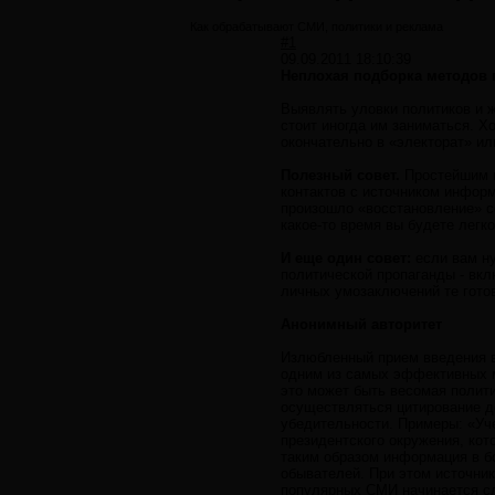
Как обрабатывают СМИ, политики и реклама
#1
09.09.2011 18:10:39
Неплохая подборка методов
Выявлять уловки политиков и ж
стоит иногда им заниматься. Х
окончательно в «электорат» ил
Полезный совет.
Простейшим п
контактов с источником информ
произошло «восстановление» с
какое-то время вы будете легко
И еще один совет:
если вам ну
политической пропаганды - вкл
личных умозаключений те гото
Анонимный авторитет
Излюбленный прием введения в 
одним из самых эффективных м
это может быть весомая полити
осуществляться цитирование д
убедительности. Примеры: «Уче
президентского окружения, кот
таким образом информация в б
обывателей. При этом источник
популярных СМИ начинается сл