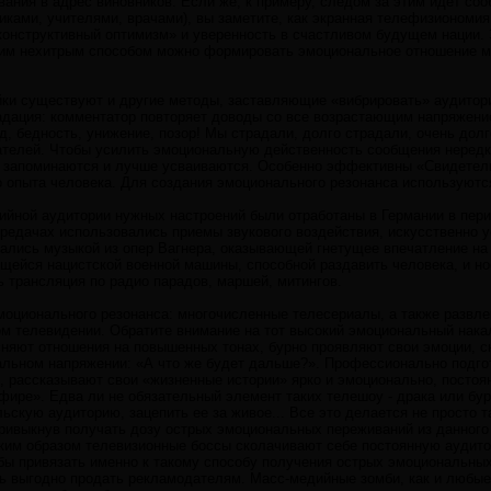
вания в адрес виновников. Если же, к примеру, следом за этим идет со
иками, учителями, врачами), вы заметите, как экранная телефизиономия
«конструктивный оптимизм» и уверенность в счастливом будущем нации.
ким нехитрым способом можно формировать эмоциональное отношение м
ки существуют и другие методы, заставляющие «вибрировать» аудитор
радация: комментатор повторяет доводы со все возрастающим напряжени
д, бедность, унижение, позор! Мы страдали, долго страдали, очень долг
телей. Чтобы усилить эмоциональную действенность сообщения неред
 запоминаются и лучше усваиваются. Особенно эффективны «Свидетель
о опыта человека. Для создания эмоционального резонанса используютс
ийной аудитории нужных настроений были отработаны в Германии в пери
передачах использовались приемы звукового воздействия, искусственно
дались музыкой из опер Вагнера, оказывающей гнетущее впечатление на
ейся нацистской военной машины, способной раздавить человека, и но
 трансляция по радио парадов, маршей, митингов.
оционального резонанса: многочисленные телесериалы, а также развлек
м телевидении. Обратите внимание на тот высокий эмоциональный накал
сняют отношения на повышенных тонах, бурно проявляют свои эмоции, 
альном напряжении: «А что же будет дальше?». Профессионально подго
 рассказывают свои «жизненные истории» ярко и эмоционально, постоян
фире». Едва ли не обязательный элемент таких телешоу - драка или бу
ьскую аудиторию, зацепить ее за живое... Все это делается не просто та
ривыкнув получать дозу острых эмоциональных переживаний из данного 
аким образом телевизионные боссы сколачивают себе постоянную ауди
бы привязать именно к такому способу получения острых эмоциональных
нь выгодно продать рекламодателям. Масс-медийные зомби, как и любые