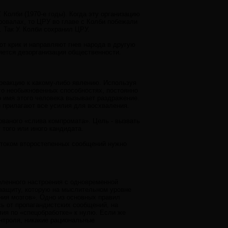
Колби (1970-е годы). Когда эту организацию
провалах, то ЦРУ во главе с Колби побежали
. Так У. Колби сохранил ЦРУ.
ют крик и направляют гнев народа в другую
яется дезорганизация общественности.
 реакцию к какому-либо явлению. Используя
его необыкновенных способностях, постоянно
о имя этого человека вызывает раздражение.
и прилагают все усилия для восхваления.
ваного «слива компромата». Цель - вызвать
 того или иного кандидата.
отоком второстепенных сообщений нужно
еленного настроения с одновременной
защиту, которую на мыслительном уровне
ния мозгов». Одно из основных правил
сь от пропагандистских сообщений, на
лия по «спецобработке» к нулю. Если же
онтроля, никакие рациональные