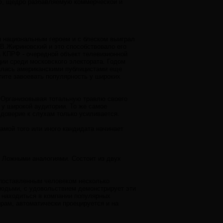
ию, щедро разбавляемую коммерческой и
я национальным героем и с блеском выиграл
 В.Жириновский и это способствовало его
а КПРФ - очередной объект телевизионной
ии среди московского электората. Годом
алась американскими публицистами еще
тите завоевать популярность у широких
. Организовывая тотальную травлю своего
ю у широкой аудитории. То же самое
доверие к слухам только усиливается.
мой того или иного кандидата начинает
 Ложными аналогиями. Состоит из двух
опоставленным человеком несколько
людьми, с удовольствием демонстрирует эти
т находиться в компании популярных
рам, автоматически проецируется и на