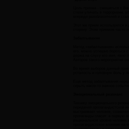
Цель приема - смешаться с Ва
стали уличать в терроризме, у
впереди разоблачителей и стал
Этот же прием используется и 
сторону. Этим приемом часто 
Забалтывание
Метод «забалтывания» использ
его, можно успешно бороться с
держа на слуху его имя, явно 
Авторов такого мероприятия оч
Во время выборов данный прие
усталость и головную боль у л
Еще метод забалтывания неред
скрыть какое-то важное событи
Эмоциональный резонанс
Технику эмоционального резон
передачей пропагандистской и
выстраивает человек, сознател
пропаганды гласит: в первую о
рациональном уровне человек в
пропагандистское влияние на ч
контраргументы в этом случае 