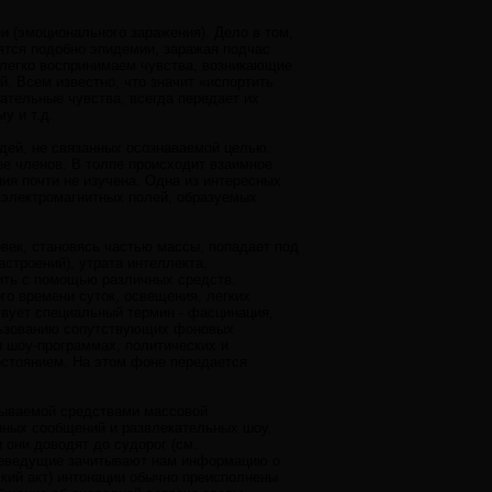
 (эмоционального заражения). Дело в том,
ятся подобно эпидемии, заражая подчас
 легко воспринимаем чувства, возникающие
й. Всем известно, что значит «испортить
цательные чувства, всегда передает их
у и т.д.
дей, не связанных осознаваемой целью.
ее членов. В толпе происходит взаимное
ия почти не изучена. Одна из интересных
е электромагнитных полей, образуемых
овек, становясь частью массы, попадает под
астроений), утрата интеллекта,
ить с помощью различных средств.
о времени суток, освещения, легких
твует специальный термин - фасцинация,
льзованию сопутствующих фоновых
и шоу-программах, политических и
остоянием. На этом фоне передается
зываемой средствами массовой
нных сообщений и развлекательных шоу.
 они доводят до судорог (см.
телеведущие зачитывают нам информацию о
еский акт) интонации обычно преисполнены