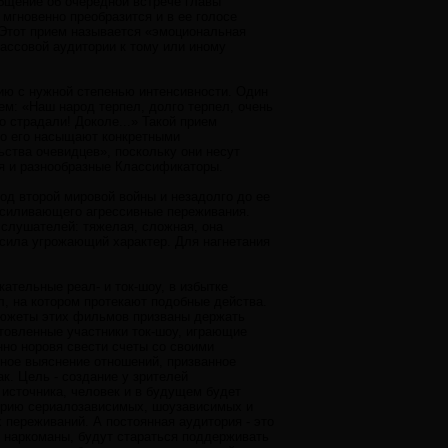
общение об очередной встрече главы
 мгновенно преобразится и в ее голосе
 Этот прием называется «эмоциональная
ассовой аудитории к тому или иному
ию с нужной степенью интенсивности. Один
ем: «Наш народ терпел, долго терпел, очень
о страдали! Доколе...» Такой прием
ко его насыщают конкретными
ства очевидцев», поскольку они несут
я и разнообразные Классификаторы.
од второй мировой войны и незадолго до ее
 усиливающего агрессивные переживания.
 слушателей: тяжелая, сложная, она
сила угрожающий характер. Для нагнетания
ательные реал- и ток-шоу, в избытке
, на котором протекают подобные действа.
сюжеты этих фильмов призваны держать
товленные участники ток-шоу, играющие
но норовя свести счеты со своими
рное выяснение отношений, призванное
к. Цель - создание у зрителей
источника, человек и в будущем будет
торию сериалозависимых, шоузависимых и
 переживаний. А постоянная аудитория - это
 наркоманы, будут стараться поддерживать