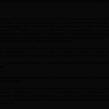
- а значит будут безудержно поглощать все новую и новую телепродукц
 обрушились на Б.Ельцина (конец 1980-х), тот вопреки логике сделалс
991 года. Затем объектом интенсивного осмеяния и развенчивания стал
Думу (декабрь 1993). В декабре 1995 большинство мест в Думе получил
язанная ОРТ травля мэра Москвы Ю. Лужкова только укрепила его позиц
 в Украине с киевским мэром А. Омельченко. Сходная проблема обсужд
ной победы Ф. Рузвельта на президентских выборах. Вывод: если вы хо
ца за справедливость, преследуемого властями.
абли, на которые регулярно наступают обладающие властью группировки
 до такой степени, что в итоге он начинает вызывать жалость и симпати
 решают бороться с циркулирующими в обществе негативными слухами - 
и противоположное действие. Например, перенасыщенность эфира рекла
ии.
коварном психологическом свойстве - человеческой склонности мыслить
-заблуждений.
Вследствие этого феномена нахождение рядом со знаменитым или высок
ужающих. Не случайно те, кто запечатлен на фото рядом с «большими» 
комым. Мол, я с ними на короткой ноге... Аналогично политики обожаю
том случае частичка любви и обожания, которые народ дарит своим куми
г народа».