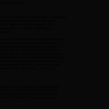
и в своей правоте.
 явно негативного, вызывающего отрицание,
но приручить людей к насилию, крови,
лосом, как бы походя, сообщает Вам
 реагировать на самые чудовищные
ыкания)
было необходимо вызвать индифферентность
при освещении массовых акций протеста,
ия противников действующего режима,
щие в ней женщины и старики, лидеры
м, без эмоций, мимоходом рассказывают
ли применить силу, арестовано столько-то
 с действующим законодательством» и т.д.
девальвирует значимость произошедшего,
оящим особого внимания и, тем более,
одбирается группа хорошо оплачиваемых
дания» в каком-либо публичном месте.
ма, организации или конкретного лица.
ак власти в любом случае вынуждены