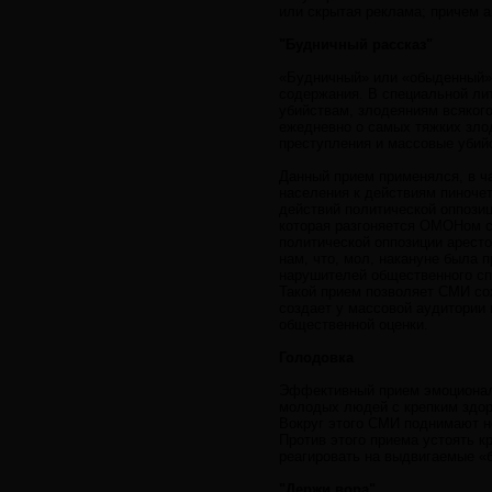
или скрытая реклама; причем а
"Будничный рассказ"
«Будничный» или «обыденный» 
содержания. В специальной лит
убийствам, злодеяниям всяког
ежедневно о самых тяжких зло
преступления и массовые убий
Данный прием применялся, в ча
населения к действиям пиночет
действий политической оппозиц
которая разгоняется ОМОНом с
политической оппозиции арест
нам, что, мол, накануне была 
нарушителей общественного сп
Такой прием позволяет СМИ со
создает у массовой аудитории 
общественной оценки.
Голодовка
Эффективный прием эмоциональ
молодых людей с крепким здоро
Вокруг этого СМИ поднимают н
Против этого приема устоять к
реагировать на выдвигаемые «
"Держи вора"