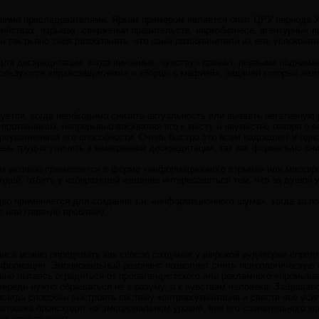
шими преследователями. Ярким примером является опыт ЦРУ периода У. 
бийствах, взрывах, свержении правительств, наркобизнесе, агентурных 
и так рьяно себя разоблачать, что сами разоблачители их еле успокоили
для дискредитации, когда виновные, чувствуя провал, первыми поднима
пользуются «правозащитники» и «борцы с мафией», задачей которых явл
уется, когда необходимо снизить актуальность или вызвать негативную
 противником, непрерывно восхваляя его к месту и неуместно говоря о 
преувеличивая его способности. Очень быстро это всем надоедает и одн
ень трудно уличить в намеренной дискредитации, так как формально он
м активно применяется в форме «информационного взрыва» или массиро
юдей, отбить у избирателей желание интересоваться тем, что за душой у
ко применяется для создания т.н. «информационного шума», когда за п
е или главную проблему.
анса можно определить как способ создания у широкой аудитории опред
нформации. Эмоциональный резонанс позволяет снять психологическую 
ьно пытаясь оградиться от пропагандистского или рекламного «промыва
чередь нужно обращаться не к разуму, а к чувствам человека. Защищая
сегда способен выстроить систему контраргументации и свести все уси
еловека происходит на эмоциональном уровне, вне его сознательного к
не срабатывают.