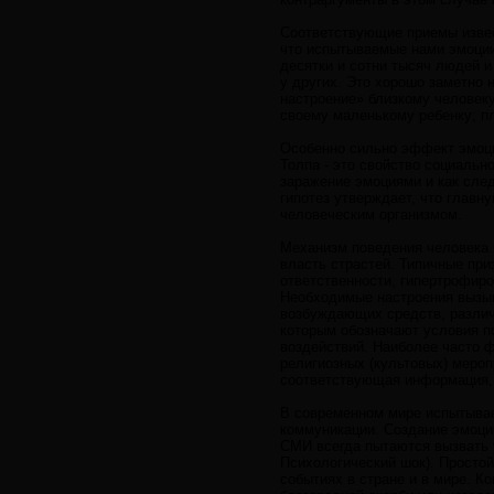
Соответствующие приемы извес
что испытываемые нами эмоции 
десятки и сотни тысяч людей 
у других. Это хорошо заметно 
настроение» близкому человеку
своему маленькому ребенку; пл
Особенно сильно эффект эмоци
Толпа - это свойство социаль
заражение эмоциями и как след
гипотез утверждает, что главн
человеческим организмом.
Механизм поведения человека в
власть страстей. Типичные при
ответственности, гипертрофир
Необходимые настроения вызыв
возбуждающих средств, различ
которым обозначают условия 
воздействий. Наиболее часто 
религиозных (культовых) мероп
соответствующая информация, 
В современном мире испытывае
коммуникации. Создание эмоци
СМИ всегда пытаются вызвать у
Психологический шок). Просто
событиях в стране и в мире. К