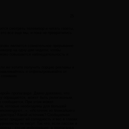
25
тся смотреть телевизор и читать газеты,
 это все еще мы, и пока не превратились
згов» является сознательное прерывание
евизор на одну-две недели, чтобы
 резко повышается наблюдательность и
сли же хотите получить порцию рекламы и
танавливайтесь и отфильтровывайте от
 сознание.
ерой» пропаганде. Давно доказано, что
му обращаются, может быть религиозным,
е сообщается. При этом может
лов, которые необходимы для большей
рекомендуют...», «Источник из ближайшего
е доктора? Какой источник? Сообщаемая
тет придают ей солидность и вес в глазах
рналисты не несут. Так что, если пассаж в
рены - это не информация, а пропаганда