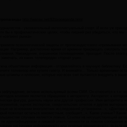
 пропаганды
http://warrax.net/82/propaganda.html
урналистов - увлекательный интеллектуальный спорт. И если уж приходи
отя бы в профилактических целях, чтобы лишний раз убедиться, что мы -
и «сегмент рынка».
риемом психологической защиты от пропагандистского «промывания мо
ации. Например, достаточно время от времени прекращать смотреть тел
ознания. Наваждение, внушенное телевидением, проходит. После этого
 замечать, из каких телепередач «торчат уши».
жна объективная информация - отправляйтесь в научную библиотеку. Е
ючите телевизор или купите газету. И внимайте... Только временами ос
вые штампы и иллюзии, которые изо всех сил пытаются внедрить в ваше
заблуждение, активно используемый всеми СМИ. Он относится к т.н. «с
етодов влияния является обращение к авторитету. Авторитет, к которо
ческая фигура, деятель науки или другой профессии. Имя авторитета н
окументов, оценок экспертов, свидетельских отчетов и других материа
ные на основании многолетних исследований установили...», «Доктора 
орый пожелал остаться неизвестным, сообщает...». Какие ученые? Каки
ольшинстве случаев является ложью. Ссылки на несуществующий автори
 не идентифицирован и никакой ответственности за ложное сообщение жу
овами «источники информируют» или «ученые рекомендуют», будьте уве