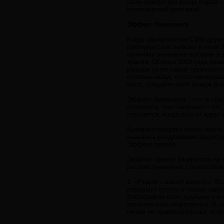
свой «кайф» без конца и края 
политической рекламой...
Эффект бумеранга
Когда официальные СМИ дружно
президентские выборы в июне 1
шумному успеху на выборах в 
травли. Осенью 1999 года разв
раньше то же самое произошло
полвека назад, после неожидан
масс, создайте себе имидж бор
Эффект бумеранга - это те гр
оппонента, они «забивают» его
случается, когда власти вдруг
Бумеранг-эффект может иметь 
вызывать раздражение аудитор
Эффект ореола
Эффект ореола базируется на 
распространенных стереотипов
1. «Рядом - значит вместе». 
повышает статус в глазах окр
фотографии всем друзьям и зна
артистов или спортсменов. В э
ничем не примечательных «слу