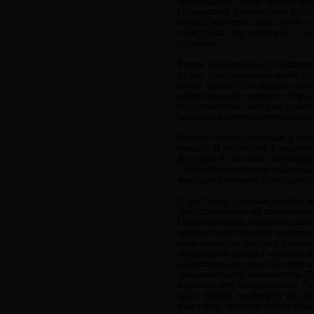
благородной скорби или негодо
государства с шахтерами (летч
начнут явственно проступать 
подстройка под ситуацию». Та
событию.
Кроме эмоциональной подстрой
из них - риторический прием г
долго терпел! Мы терпели голо
эмоционально «заводит» слуша
подробностями, которые лучше
опору на элементы личностног
Многие приемы создания у мед
начала. В частности, в радио
Все речи А. Гитлера сопровож
создавала ощущение надвигающ
массового психоза проводилась
А вот более сложный пример эм
представленные на современно
Герои сериалов постоянно выя
зрителя в постоянном эмоцион
роль «простых людей с улицы»,
обидчиками прямо в «прямом э
эмоционально «завести» зрител
эмоциональной зависимости. П
отдавать ему предпочтение. Т
проч. людей, зомбируют их, да
уже товар, который можно оче