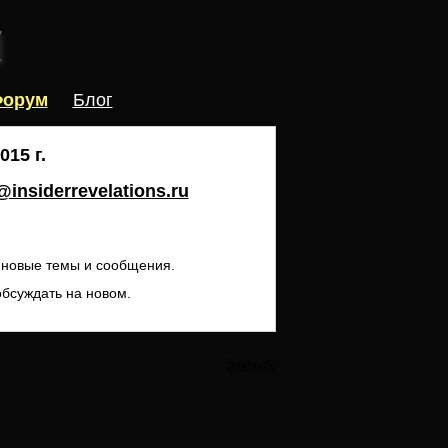
орум
Блог
15 г.
insiderrevelations.ru
ь новые темы и сообщения.
обсуждать на новом.
Закрыть