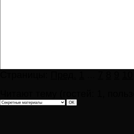
Страницы:
Пред.
1
...
7
8
9
10
Читают тему (гостей:
1
, поль