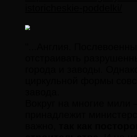
istoricheskie-poddelki/
"...Англия. Послевоенн
отстраивать разрушенн
города и заводы. Однак
циркульной формы совсе
завода.
Вокруг на многие мили 
принадлежит министерс
важно,
так как постор