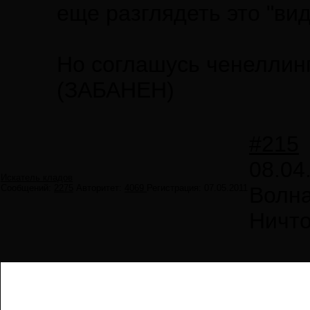
еще разглядеть это "вид
Но соглашусь ченеллинг
(ЗАБАНЕН)
#215
08.04
Искатель кладов
Сообщений:
2275
Авторитет:
4069
Регистрация:
07.05.2011
Волна
Ничто