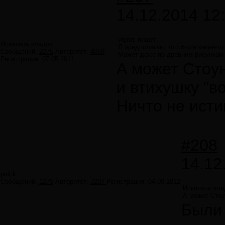
14.12.2014 12
vlgrus пишет:
Искатель кладов
Я предполагаю, что были какие-то
Сообщений:
2275
Авторитет:
4069
Может даже по древним рисункам 
Регистрация:
07.05.2011
А может Стоу
и втихушку "в
Ничто не исти
#208
14.12
poick
Сообщений:
1275
Авторитет:
3297
Регистрация:
04.09.2012
Искатель кла
А может Стоу
Были 