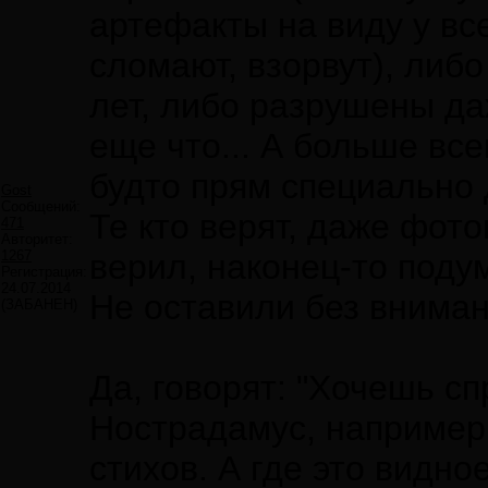
артефакты на виду у все
сломают, взорвут), либ
лет, либо разрушены да
еще что... А больше вс
будто прям специально 
Gost
Сообщений:
Те кто верят, даже фото
471
Авторитет:
1267
верил, наконец-то подум
Регистрация:
24.07.2014
Не оставили без вниман
(ЗАБАНЕН)
Да, говорят: "Хочешь сп
Нострадамус, например
стихов. А где это видн