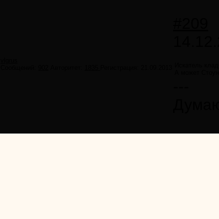
#209
14.12.
vlgrus
Искатель клад
Сообщений:
902
Авторитет:
1835
Регистрация:
21.09.2013
А может Стоун
---
Думаю