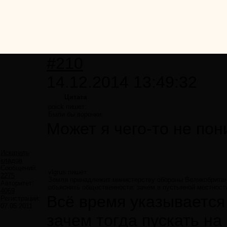
#210
14.12.2014 13:49:32
Цитата
poick пишет:
Были бы воронки.
Может я чего-то не пон
Искатель
кладов
Сообщений:
vlgrus пишет:
2275
Земля принадлежит министерству обороны Великобритании
Авторитет:
объяснять общественности: зачем в пустынной местности
4069
Всё время указывается 
Регистрация:
07.05.2011
зачем тогда пускать на