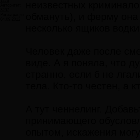
1275
неизвестных криминалов
Авторитет:
3297
обмануть), и ферму она
Регистрация:
04.09.2012
несколько ящиков водки
Человек даже после сме
виде. А я поняла, что д
странно, если б не лгал
тела. Кто-то честен, а к
А тут ченнелинг. Добав
принимающего обусловл
опытом, искажения могу