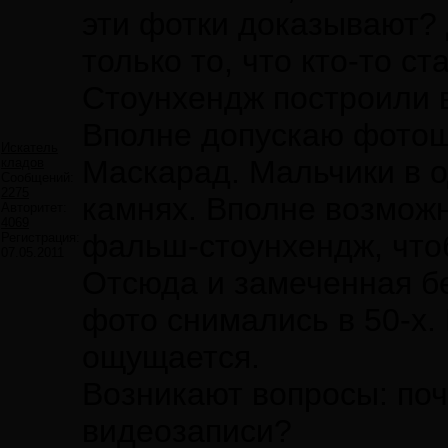
эти фотки доказывают?
только то, что кто-то ст
Стоунхендж построили в
Вполне допускаю фотош
Искатель
Маскарад. Мальчики в 
кладов
Сообщений:
2275
камнях. Вполне возможн
Авторитет:
4069
фальш-стоунхендж, чтобы
Регистрация:
07.05.2011
Отсюда и замеченная бе
фото снимались в 50-х.
ощущается.
Возникают вопросы: поч
видеозаписи?