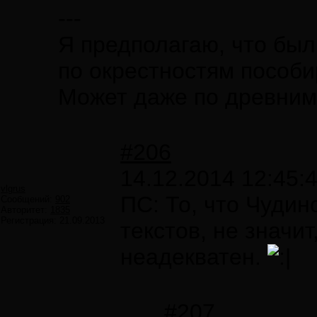
---
Я предполагаю, что был
по окрестностям пособи
Может даже по древним 
#206
14.12.2014 12:45:
vlgrus
ПС: То, что Чудин
Сообщений:
902
Авторитет:
1835
Регистрация:
21.09.2013
текстов, не значит
неадекватен.
#207