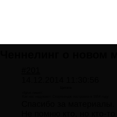
Ченнелинг о новом м
#201
14.12.2014 11:30:56
Цитата
vlgrus пишет:
Как нас надувают. Стоунхендж построили в 1954 году.
Спасибо за материалы. 
Не помню кто, но кто-т