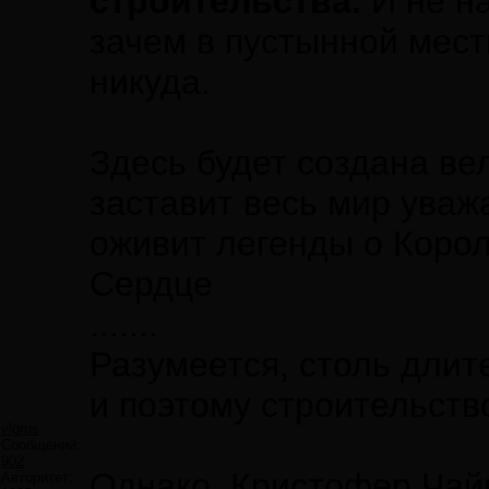
строительства.
И не н
зачем в пустынной мест
никуда.
Здесь будет создана в
заставит весь мир уваж
оживит легенды о Коро
Сердце
.......
Разумеется, столь длит
и поэтому строительств
vlgrus
Сообщений:
902
Однако, Кристофер Чай
Авторитет: