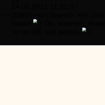
14.06.2012 11:51:37
Довольно странно, что сам
German
языке
Он, конечно, може
то не айс все равно.