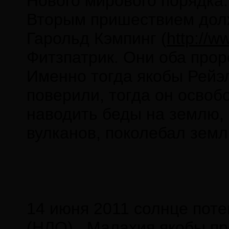
Нового мирового порядка
Вторым пришествием дол
Гарольд Кэмпинг (
http://w
Фитзпатрик. Они оба прор
Именно тогда якобы Рейэл
поверили, тогда он освоб
наводить беды на землю, 
вулканов, поколебал земл
14 июня 2011 солнце поте
(НЛО) . Малахия якобы пр