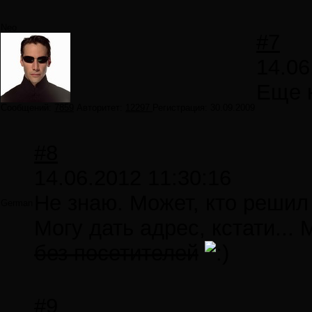
Neo
#7
14.06
Еще 
Сообщений:
7859
Авторитет:
12297
Регистрация:
30.09.2009
#8
14.06.2012 11:30:16
Не знаю. Может, кто решил 
German
Могу дать адрес, кстати... 
без посетителей
#9