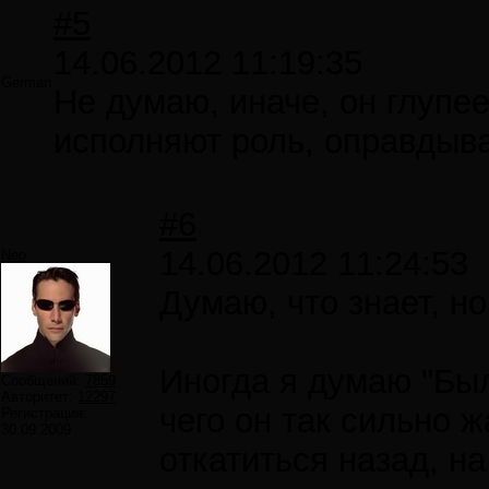
#5
14.06.2012 11:19:35
German
Не думаю, иначе, он глупе
исполняют роль, оправдыва
#6
14.06.2012 11:24:53
Neo
Думаю, что знает, но
Иногда я думаю "Был
Сообщений:
7859
Авторитет:
12297
чего он так сильно ж
Регистрация:
30.09.2009
откатиться назад, н