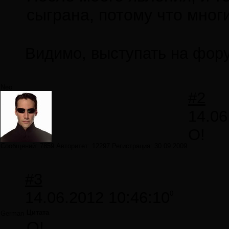
сыграна, потому что многи
Видимо, выступать на фор
Neo
#2
14.06
О!
Сообщений:
7859
Авторитет:
12297
Регистрация:
30.09.2009
#3
14.06.2012 10:46:10
0
Цитата
German
О!