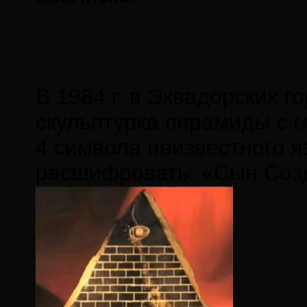
В 1984 г. в Эквадорских 
скульптурка пирамиды с 
4 символа неизвестного я
расшифровать: «Сын Созд