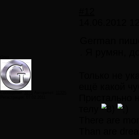
#12
14.06.2012 12
German пиш
. Я румян, д
Greg
Только не ук
ещё какой чу
Сообщений:
3270
Авторитет:
11325
Пристально 
Регистрация:
07.02.2011
телу
There are mor
Than are drea