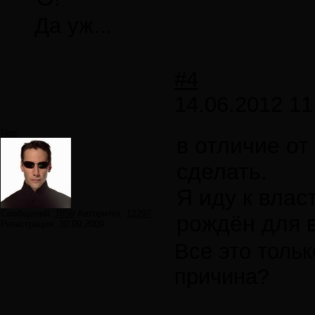
Да уж...
#4
14.06.2012 11
Neo
в отличие от
сделать.
Я иду к власт
Сообщений:
7859
Авторитет:
12297
рождён для в
Регистрация:
30.09.2009
Все это толь
причина?