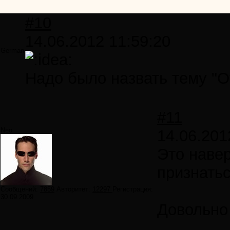
#10
14.06.2012 11:59:20
German
Надо было назвать тему "
#11
Neo
14.06.201
Это навер
признатьс
Сообщений:
7859
Авторитет:
12297
Регистрация:
30.09.2009
Довольно