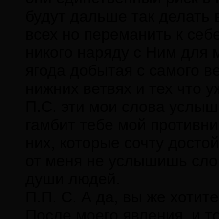
будут дальше так делать 
всех но переманить к себ
никого наряду с Ним для
ягода добытая с самого в
нижних ветвях и тех что у
П.С. эти мои слова услыш
гамбит тебе мой противник
них, которые сочту досто
от меня не услышишь сло
души людей.
П.П. С. А да, вы же хотит
После моего явления, и т