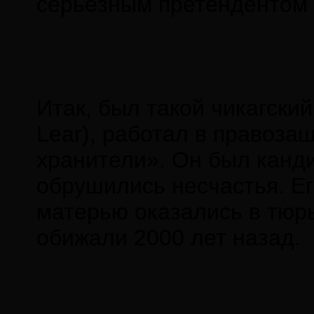
серьёзным претендентом н
Итак, был такой чикагски
Lear), работал в правоза
хранители». Он был канд
обрушились несчастья. Его
матерью оказались в тюрь
обижали 2000 лет назад.