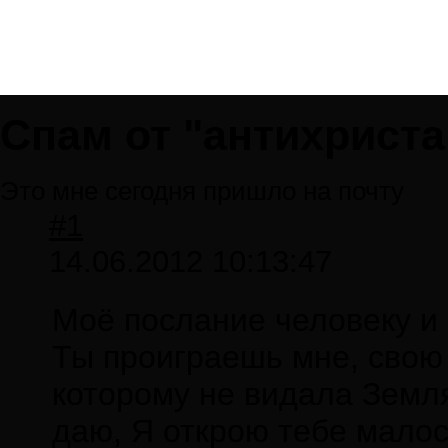
Спам от "антихриста
Это мне сегодня пришло на почту
#1
14.06.2012 10:13:47
Моё послание человеку и 
Ты проиграешь мне, свою 
которому не видала Земля
даю, Я открою тебе малос