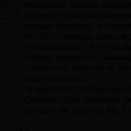
3628
Наверное, многие смотр
Регистрация:
03.12.2009
лидер с помощью америк
infinitum-ego
balance
самым лидером, и легков
PS Если хочешь знать мо
"попробовать", а что вы
сейчас развелось,
альте
слепить из нее что то ум
пишут многие..
"К высотам!" © Григорий
Спасибо Вам большое за 
сегодня не знал.(с) Ne_O