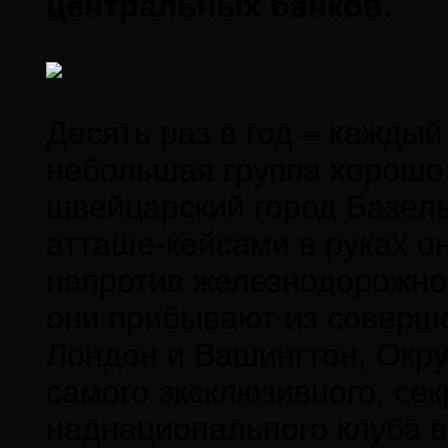
центральных банков.
Десять раз в год – каждый
небольшая группа хорошо
швейцарский город Базел
атташе-кейсами в руках он
напротив железнодорожног
они прибывают из соверше
Лондон и Вашингтон, Окру
самого эксклюзивного, сек
наднационального клуба в