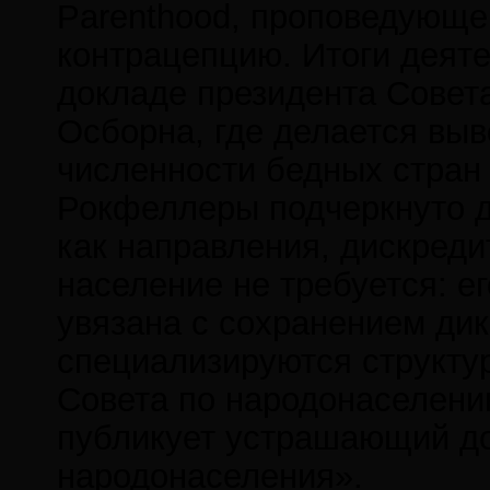
Parenthood, проповедующе
контрацепцию. Итоги деят
докладе президента Совет
Осборна, где делается вы
численности бедных стран 
Рокфеллеры подчеркнуто д
как направления, дискред
население не требуется: е
увязана с сохранением дик
специализируются структу
Совета по народонаселени
публикует устрашающий до
народонаселения».