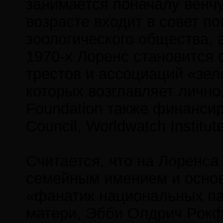
занимается поначалу венч
возрасте входит в совет п
зоологического общества, а
1970-х Лоренс становится 
трестов и ассоциаций «зел
которых возглавляет лично.
Foundation также финансир
Council, Worldwatch Institut
Считается, что на Лоренс
семейным имением и основа
«фанатик национальных пар
матери, Эбби Олдрич Рокф