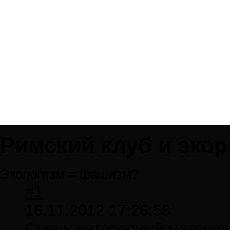
Римский клуб и эко
Экологизм = фашизм?
#1
16.11.2012 17:26:58
Очень интересный материал