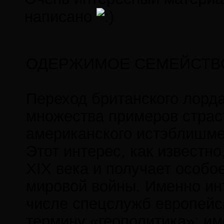
написано
ОДЕРЖИМОЕ СЕМЕЙСТВ
Переход британского лорда
множества примеров страс
американского истэблишмен
Этот интерес, как известн
XIX века и получает особо
мировой войны. Именно ин
числе спецслужб европейск
термину «геополитика»; им