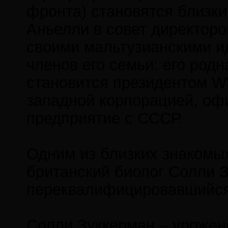
фронта) становятся близк
Аньелли в совет директоро
своими мальтузианскими ид
членов его семьи: его род
становится президентом W
западной корпорацией, о
предприятие с СССР.
Одним из близких знакомы
британский биолог Солли З
переквалифицировавшийся 
Солли Зуккерман – урожене