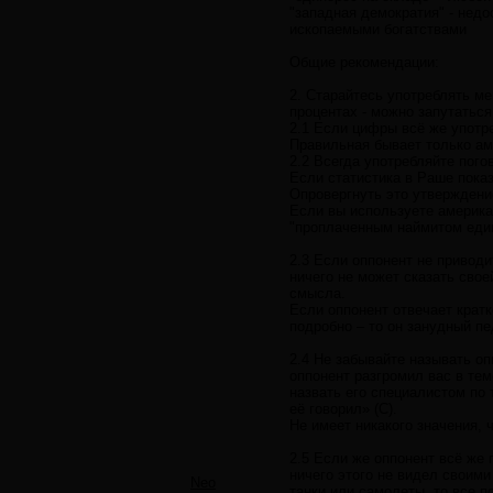
"западная демократия" - нед
ископаемыми богатствами
Общие рекомендации:
2. Старайтесь употреблять м
процентах - можно запутаться
2.1 Если цифры всё же употре
Правильная бывает только аме
2.2 Всегда употребляйте погов
Если статистика в Раше показ
Опровергнуть это утверждение
Если вы используете американ
"проплаченным наймитом еди
2.3 Если оппонент не приводи
ничего не может сказать свое
смысла.
Если оппонент отвечает кратк
подробно – то он занудный пе
2.4 Не забывайте называть о
оппонент разгромил вас в тем
назвать его специалистом по 
её говорил» (С).
Не имеет никакого значения,
2.5 Если же оппонент всё же 
ничего этого не видел своими
Neo
танки или самолеты, то все п