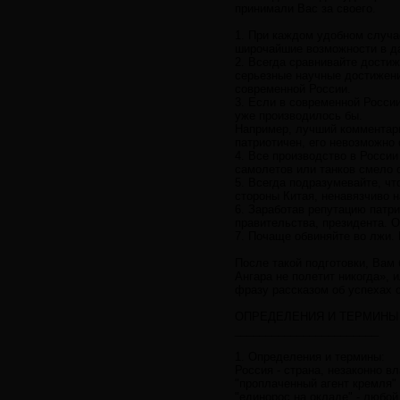
принимали Вас за своего.
1. При каждом удобном случа
широчайшие возможности в да
2. Всегда сравнивайте дости
серьезные научные достижени
современной России.
3. Если в современной России
уже производилось бы.
Например, лучший комментари
патриотичен, его невозможно 
4. Все производство в Росси
самолетов или танков смело с
5. Всегда подразумевайте, чт
стороны Китая, ненавязчиво н
6. Заработав репутацию патр
правительства, президента. 
7. Почаще обвиняйте во лжи. 
После такой подготовки, Вам 
Ангара не полетит никогда», 
фразу рассказом об успехах 
ОПРЕДЕЛЕНИЯ И ТЕРМИНЫ
_______________________
1. Определения и термины:
Россия - страна, незаконно 
"проплаченный агент кремля"
"единорос на окладе" - любой