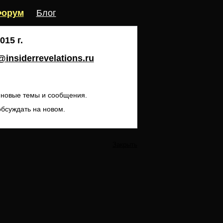
орум
Блог
15 г.
insiderrevelations.ru
ь новые темы и сообщения.
обсуждать на новом.
Закрыть