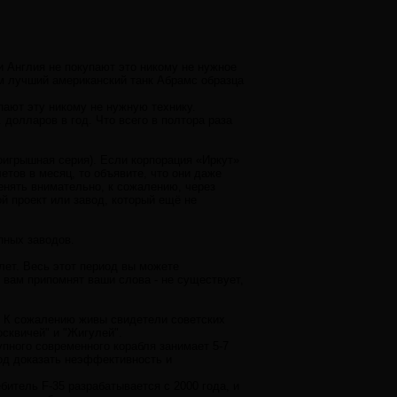
и Англия не покупают это никому не нужное
чем лучший американский танк Абрамс образца
пают эту никому не нужную технику.
 долларов в год. Что всего в полтора раза
игрышная серия). Если корпорация «Иркут»
тов в месяц, то объявите, что они даже
енять внимательно, к сожалению, через
ой проект или завод, который ещё не
пных заводов.
 лет. Весь этот период вы можете
 вам припомнят ваши слова - не существует,
. К сожалению живы свидетели советских
сквичей" и "Жигулей".
пного современного корабля занимает 5-7
вод доказать неэффективность и
битель F-35 разрабатывается с 2000 года, и