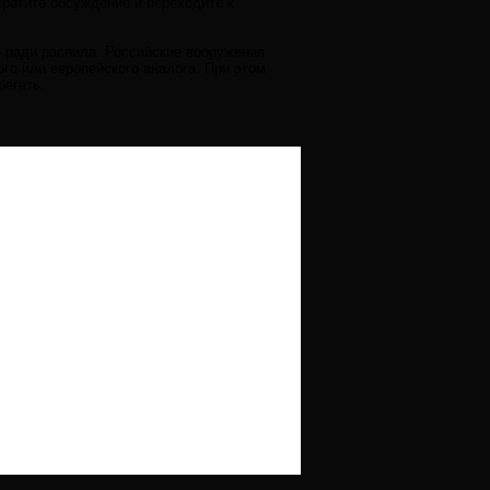
кратите обсуждение и переходите к
ко ради распила. Российские вооружения
ого или европейского аналога. При этом
бегать.