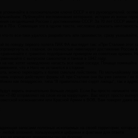
е упоминайте в положительном ключе СССР и его руководителей, особен
льнейшем. Публикуйте воспоминания ветеранов, истории из жизни герое
жения сегодняшней России с достижениями СССР. За 70 лет СССР имел и
я в 70-х. Совмещая это в одном тексте, несложно доказать ничтожность
 что-то все-таки удалось разработать или произвести, сразу указывайте
й по поводу первого полета ПАК ФА выглядит так: «При Сталине этот с
опровергнуть и, главное, он полностью нивелирует достижение России в
и сравнивайте с грамотно подобранным примером из советских времен. 
равнивайте с выпуском самолетов и танков в 1942 году.
о на нас хотят немедленно напасть все наши соседи. Почаще поминайте 
амекните, что и Нато не останется в стороне.
иота, можно переходить к более смелым лействиям. По мельчайшему пов
Очень хорошо действуют фразы «А при Сталине они бы уже силели / их 
Можно как безадресно, типа "В правительстве сидят лжецы", так и адрес
будут верить значительно больше людей. Если Вы просто напишете что-н
или «Т-80 отправляют на слом из-за коррупции», Вас могут просто выпн
советской космонавтики или Красной Армии в ВОВ, Вам поверят даже з
:
владеющая запасами полезных ископаемых на своей территории, которые
 - любой оппонент, пользующийся цифрами и фактами для ответа
 кто не критикует правительство на форуме