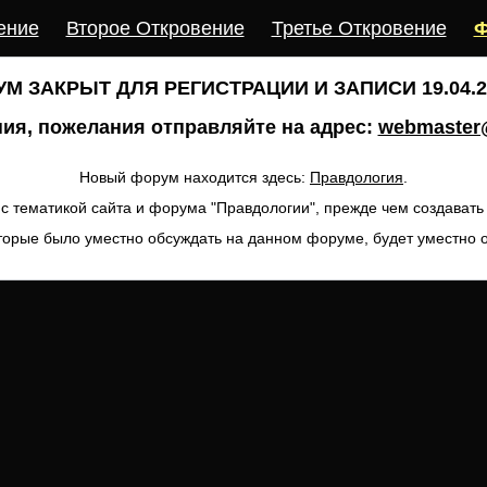
ение
Второе Откровение
Третье Откровение
Ф
М ЗАКРЫТ ДЛЯ РЕГИСТРАЦИИ И ЗАПИСИ 19.04.20
ия, пожелания отправляйте на адрес:
webmaster@
Новый форум находится здесь:
Правдология
.
с тематикой сайта и форума "Правдологии", прежде чем создават
торые было уместно обсуждать на данном форуме, будет уместно 