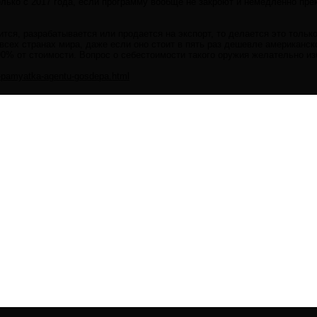
олько с 2017 года, если программу вообще не закроют и немедленно пре
оится, разрабатывается или продается на экспорт, то делается это толь
 всех странах мира, даже если оно стоит в пять раз дешевле американск
90% от стоимости. Вопрос о себестоимости такого оружия желательно из
9-pamyatka-agentu-gosdepa.html