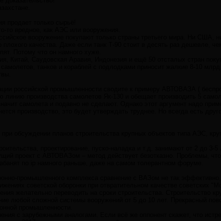
не доказательство!
захстане.
сия продает только сырьё!
что-то вредное, как АЭС или вооружения.
оссийское вооружение покупают только страны третьего мира. Ни США, н
но плохого качества. Даже если танк Т-90 стоит в десять раз дешевле, 
упят. Потому что он намного хуже.
ия, Китай, Саудовская Аравия, Индонезия и ещё 50 отсталых стран поку
самолетов, танков и кораблей с подлодками приносит жалкие 8-10 млрд.
твы.
ации российской промышленности сводите к примеру АВТОВАЗА ( беспро
ю линию производства самолетов Як-130 и обещает производить 5 самоле
значит самолета и подавно не сделают. Однако этот аргумент надо прим
нется производство, это будет утверждать труднее. Но всегда есть друг
 при обсуждении планов строительства крупных объектов типа АЭС, кру
роительства, проектирование, пуско-наладка и т.д. занимают от 2 до 3-5
ущий проект с АВТОВАЗом – метод действует безотказно. Проблемы, что
абанят по ip намного раньше, даже на самом толерантном форуме.
ронно-промышленного комплекса сравнение с ВАЗом не так эффективно
ижениях советской оборонки при отвратительном качестве советских "Мо
ения желательно переводить на сроки строительства. Строительство кру
ание любой сложной системы вооружений от 5 до 10 лет. Прекрасный по
ронной промышленности.
ения с зарубежными аналогами. Если всё же оппонент скажет, что истре