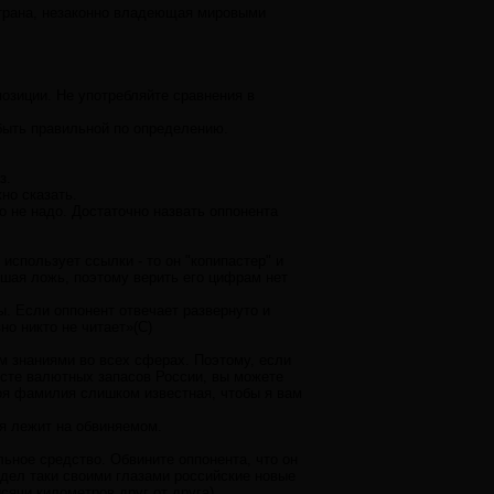
страна, незаконно владеющая мировыми
озиции. Не употребляйте сравнения в
 быть правильной по определению.
з.
но сказать.
о не надо. Достаточно назвать оппонента
использует ссылки - то он "копипастер" и
льшая ложь, поэтому верить его цифрам нет
ы. Если оппонент отвечает развернуто и
но никто не читает»(С)
м знаниями во всех сферах. Поэтому, если
росте валютных запасов России, вы можете
моя фамилия слишком известная, чтобы я вам
ия лежит на обвиняемом.
ьное средство. Обвините оппонента, что он
идел таки своими глазами российские новые
сячи километров друг от друга).