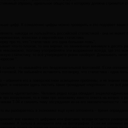
остижимый образец, идеальное общество к которому должна стремится 
еньше цифр. К сожалению цифры можно проверить и это подорвет ваши п
.
бляете, никогда не пользуйтесь российской статистикой - она не может
риканская, японская и европейская статистика.
орку про то, что "статистика- это одна большая ложь".
ывает что-то плохое, то она верная, но заниженная минимум в десять ра
 невозможно, поэтому употребляйте эти возражения всегда, где это мож
скую статистику, то всё утверждаете ровно наоборот. Доказывать ничег
норосом ".
т ссылок - то называйте это бездоказательной болтовнёй. Если оппонент 
й головой. Не забывайте вставлять поговорку, что статистика - одна бо
о – обвините его в поверхностном освещении проблемы, и не знании тем
дант, и «незачем здесь постить такие громадные «портянки» – их всё рав
ппонента «дилетантом». Человек редко когда обладает энциклопедически
е про вооружения, то в теме про экономику вместо ответа на вопрос о 
танкам Т-34 и сменить тему обсуждения из-за его некомпетентности - «
 что вы разбираетесь в экономике ещё хуже оппонента – бремя оправдан
прижмёт вас какими-то цифрами или фактами, всегда остается универсал
 глазами. А только в интернете или на фотографии. Если же оппонент в
одводные лодки он точно не видел. ( они находятся в разных морях за ты