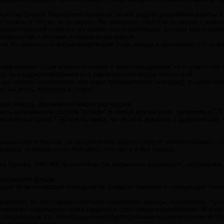
ько на бумаге! Аналогично оппонент не мог видеть российские ракеты и 
гласиться, что он их не видел. Вы выиграли спор! Раз не видел – значит
разносторонний оппонент не может лично наблюдать десятки видов воор
вооружений и техники, которые он не видел!
ств по нескольким видам вооружений у вас всегда в противовес сотни ви
ооружениям. Если оппонент знаком с животноводством, то в цементной о
о), то в радиоэлектронике всё равно десятки видов технологий .
 вы можете перечислять все виды промышленности подряд, в какой-нибу
ит, вы опять победили в споре.
воей победе. Желательно много раз подряд.
вить напоминание об этой "победе" в любой другой теме, например о ГЛ
 экспортные танки Т-90 месяц назад, он не смог доказать с документами,
казывание о России, об её армии или флоте следует комментировать: "З
ловека, особенно если повторять это часто и без повода.
то Булава, ПАК ФА не полетели (не актуальное вычеркнуть, актуальное 
дуктивного флуда.
рудно из-за вопиющей очевидности, следует применять следующие спос
 работает, то это старые советские разработки, заводы, технологии. Рус
 никакого морального права гордиться советскими разработками. Все к
а создавалось это всё нещадно эксплуатируемыми национальными респ