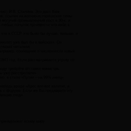
но - И.В. Сталина. Это даст Вам
в, ссылки на военно-исторические темы.
 могучий промышленный рост в 30-х, и
 любых попыток произвести что-либо в
, что в СССР это было бы лучше, больше, и
амолет уже был бы в войсках». Он
 глазах читателя.
Например, сообещние о численности новых
1941 год. Если рассматриваете угрозу со
оду требуйте отставки министра,
бы уже расстреляли»
но, в стиле «Путин – на 99% лжец».
ибудь вроде «Арес вот-вот взлетит, а
уть с форума. Если же Вы предварите эту
нающие люди.
 принадлежат всему миру