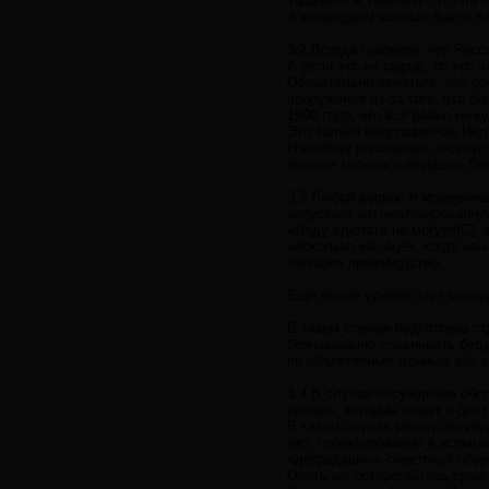
Ташкенте и Тбилиси - это ли 
А космодром вообще был в Ка
3.2 Всегда говорите, что Рос
А если это не сырьё, то это 
Обязательно отметьте, что р
вооружение из-за того, что о
1990 года, его всё равно не к
Это только недоразвитые Инд
И вообще российских экспорт 
больше годового бюджета Ли
3.3 Любой вопрос о модерниз
запускает автоматизированну
«Ладу сделать не могут»(С), 
несколько месяцев, когда нач
наладил производство.
Ещё более удобен этот метод
В таком случае подготовка ст
безнаказанно сравнивать буд
по объективным данным вас з
3.4 В случае обсуждения обо
времён, которые знают о дост
В таком случае метод обсужд
лет, проектирование и испыт
«деградацию» советской обо
Опять же остерегайтесь сравн