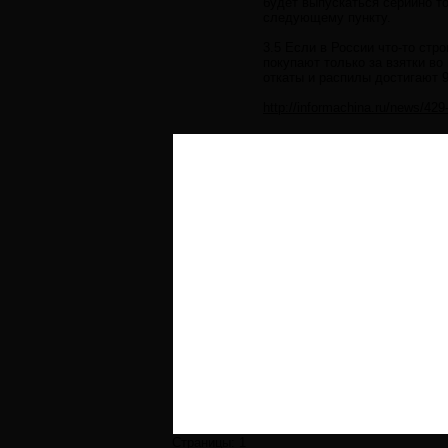
будет выпускаться серийно т
следующему пункту.
3.5 Если в России что-то стр
покупают только за взятки во
откаты и распилы достигают 
http://informachina.ru/news/42
Страницы:
1