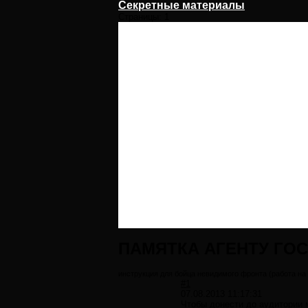
Секретные материалы
Страницы:
1
ПАМЯТКА АГЕНТУ ГО
инструкция для бойца невидимого фронта (работа н
#1
07.08.2013 11:17:31
Чтобы донести до аудитории 