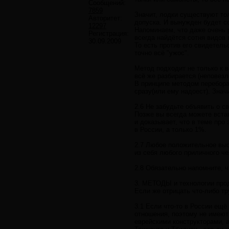
Сообщений:
7859
Значит, лодки существуют тол
Авторитет:
допуска. И вынужден будет со
12297
Напоминаем, что даже очень 
Регистрация:
всегда найдётся сотня видов 
30.09.2009
То есть против его свидетель
точно всё "ужос".
Метод подходит не только к в
всё же разбирается (неповезл
В принципе методом перебора
сразу(или ему надоест). Знач
2.6 Не забудьте объявить о с
Позже вы всегда можете вста
и доказывает, что в теме про
в России, а только 1%.
2.7 Любое положительное выс
из себя любого приличного че
2.8 Обязательно напомните, ч
3. МЕТОДЫ и технологии про
Если же отрицать что-либо т
3.1 Если что-то в России ещё
отношения, поэтому не имеют
еврейскими конструкторами, 