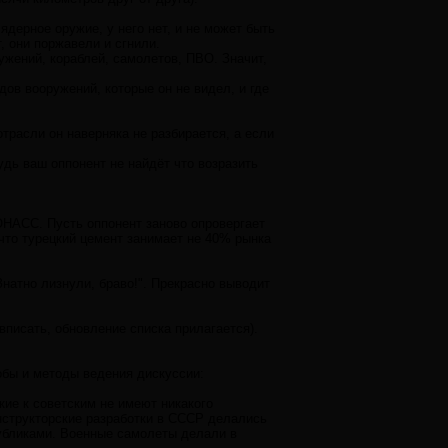
ядерное оружие, у него нет, и не может быть
, они поржавели и сгнили.
ужений, кораблей, самолетов, ПВО. Значит,
дов вооружений, которые он не видел, и где
трасли он наверняка не разбирается, а если
дь ваш оппонент не найдёт что возразить
ОНАСС. Пусть оппонент заново опровергает
 что турецкий цемент занимает не 40% рынка
натно лизнули, браво!". Прекрасно выводит
вписать, обновление списка прилагается).
обы и методы ведения дискуссии:
ские к советским не имеют никакого
онструкторские разработки в СССР делались
убликами. Военные самолеты делали в