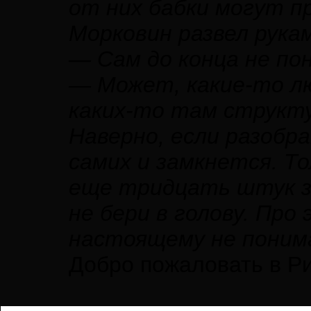
от них бабки могут 
Морковин развел рука
— Сам до конца не по
— Может, какие-то л
каких-то там структу
Наверно, если разобра
самих и замкнется. Т
еще тридцать штук з
не бери в голову. Про
настоящему не поним
Добро пожаловать в Р