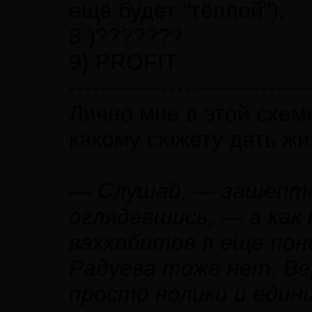
ещё будет "тёплой").
8 )???????
9) PROFIT
-------------------------------
Лично мне в этой схем
какому сюжету дать жиз
— Слушай, — зашепта
оглядевшись, — а ка
ваххабитов я еще пон
Радуева тоже нет. Вер
просто нолики и едини