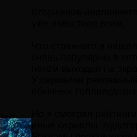
Вторжение инопланетян
уже известное всем.
Что странного я нашел
очень популярны в сет
потом выходил на экр
У сериалов рекламный 
обычных Голливудских
Но я смотрел рейтинги
СЕДОЙ
иные сериалы. Аудито
Рекламы практически н