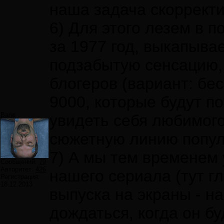
наша задача скорректи
6) Для этого лезем в 
за 1977 год, выкапыв
подзабытую сенсацию,
блогеров (вариант: бе
9000, которые будут по
Bane
увидеть себя любимого
сюжетную линию попул
7) А мы тем временем 
Сообщений:
79
Авторитет:
426
нашего сериала (тут г
Регистрация:
18.12.2013
выпуска на экраны - н
дождаться, когда он бу