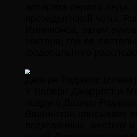
аппарата первой леди. 
президентской четы. Ра
Иллинойса, затем руков
сектора, где ее деятел
федерального расследо
Дезире Роджерс (слева
У Валери Джарретт и М
подруга Дезире Роджерс
Вашингтон описывает э
подкованных, жестких и
четой Дезире познакоми