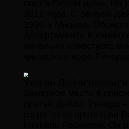
пост в Белом доме. На 
2012 года. С семьей Де
1990-х Мишель Обама 
департамента в команд
печально известного м
чикагского мэра Ричард
Уильям Дейли (слева) 
Заметное место в списк
братья Дейли. Ричард –
когда-то по протекции 
Мишель Робинсон. Он ру