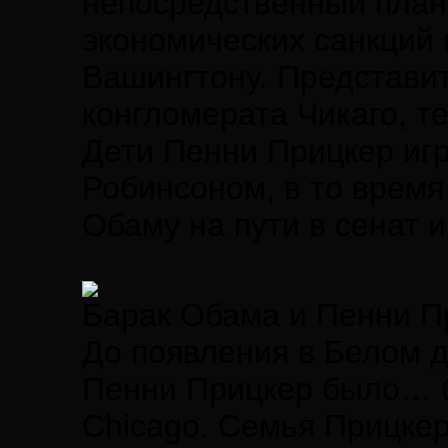
непосредственный план
экономических санкций 
Вашингтону. Представит
конгломерата Чикаго, т
Дети Пенни Прицкер игр
Робинсоном, в то время
Обаму на пути в сенат 
Барак Обама и Пенни П
До появления в Белом 
Пенни Прицкер было… ба
Chicago. Семья Прицкер