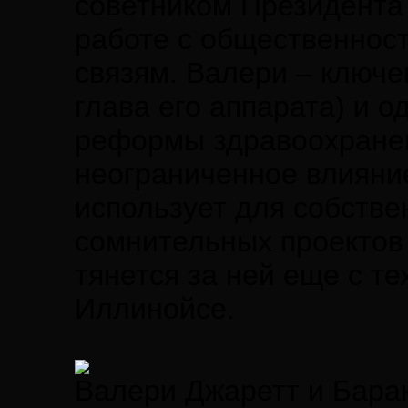
советником Президента
работе с общественнос
связям. Валери – ключе
глава его аппарата) и о
реформы здравоохране
неограниченное влияние
использует для собств
сомнительных проектов
тянется за ней еще с те
Иллинойсе.
Валери Джаретт и Бара