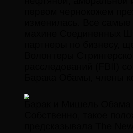
нефтяной, аморальной 
первом чернокожем пре
изменилась. Все самые
махине Соединенных Ш
партнеры по бизнесу, щ
Волонтеры Стрингерско
расследований (FBII) с
Барака Обамы, члены ко
Барак и Мишель Обама
Собственно, такое поло
предсказывала The New 