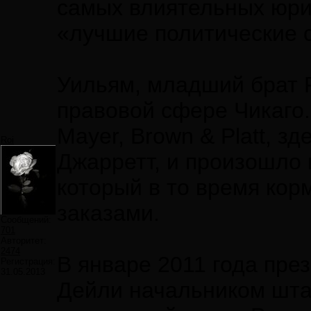
самых влиятельных юри
«лучшие политические с
Уильям, младший брат Р
правовой сфере Чикаго.
Mayer, Brown & Platt, з
Roi
Джарретт, и произошло 
который в то время ко
заказами.
Сообщений:
701
Авторитет:
2474
В январе 2011 года пр
Регистрация:
31.05.2013
Дейли начальником шта