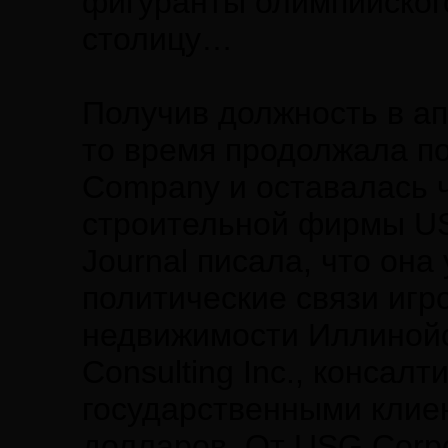
фигуранты олимпийского
столицу…
Получив должность в ап
то время продолжала по
Company и оставалась ч
строительной фирмы USG
Journal писала, что он
политические связи игр
недвижимости Иллинойса
Consulting Inc., консал
государственными клиен
долларов. От USG Corpo