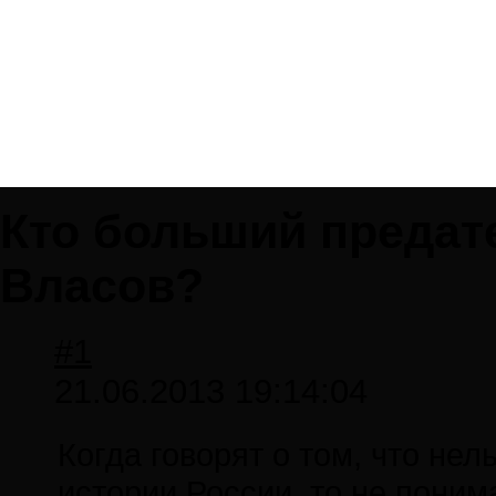
Кто больший предате
Власов?
#1
21.06.2013 19:14:04
Когда говорят о том, что нел
истории России, то не поним