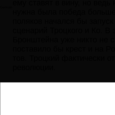
ему ставят в вину, но ведь
German
нужна была победа больше
поляков начался бы запуск
сценарий Троцкого и Ко. В 
Бронштейна уже никто не с
поставило бы крест и на Ро
тов. Троцкий фактически о
революции.