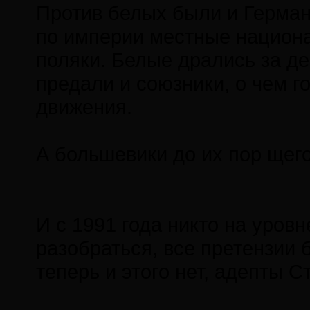
Против белых были и Герман
по империи местные национа
поляки. Белые дрались за д
предали и союзники, о чем г
движения.
А большевики до их пор щего
И с 1991 года никто на уров
разобраться, все претензии б
теперь и этого нет, адепты С