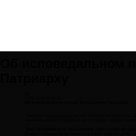
Об исповедальном 
Патриарху
#1
13.01.2014 10:04:22
Об исповедальном письме Калашникова Патриарху
"Известия"
опубликовали
письмо Михаила Калашникова, Цар
наиболее сильные отрывки из него, которые, уверен, вызо
"Моя душевная боль нестерпима, один и тот же нер
Михайло Калашников, девяноста три года от роду, с