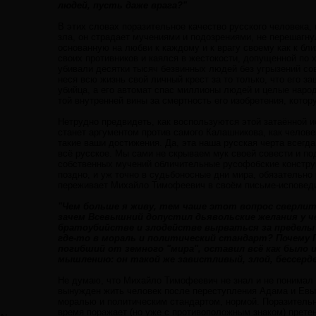
людей, пусть даже врага?"
В этих словах поразительное качество русского человека
зла, он страдает мучениями и подозрениями, не перешагнул
основанную на любви к каждому и к врагу своему как к бли
своих противников и каялся в жестокости, допущенной по 
убивали десятки тысяч безвинных людей без угрызений со
неся всю жизнь свой личный крест за то только, что его з
убийца, а его автомат спас миллионы людей и целые народы
той внутренней вины за смертность его изобретения, котор
Нетрудно предвидеть, как воспользуются этой затаённой 
станет аргументом против самого Калашникова, как человека
такие ваши достижения. Да, эта наша русская черта всегд
всё русское. Мы сами не скрываем мук своей совести и п
собственных мучений обличительные русофобские конструк
поздно, и уж точно в судьбоносные дни мира, обязательно 
переживает Михайло Тимофеевич в своём письме-исповед
"Чем больше я живу, тем чаше этот вопрос сверлит 
зачем Всевышний допустил дьявольские желания у че
братоубийстве и злодействе вырваться за пределы
где-то в мораль и политический стандарт? Почему Г
погибший от земного "мира", оставил всё как было 
мышлению: он такой же завистливый, злой, бессерде
Не думаю, что Михайло Тимофеевич не знал и не понимал с
вынужден жить человек после переступления Адама и Евы. 
моралью и политическим стандартом, нормой. Поразительно,
время поражает (но уже с противоположным знаком) претенз