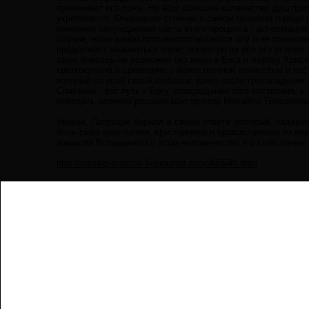
принимают его ложь. Но ещё большее количество душ проти
укрепляется. Очередное стояние в самом грешном городе с
наиболее обсуждаемая часть этого процесса - активизации
случае, если добро противопоставляется злу и не позволяе
продолжает называться злом, несмотря на все его усилия 
свою очередь не возможно без веры в Бога и жертву Христ
краткосрочна в сравнении с божественной вечностью и н
который со всей своей любовью даже после грехопадения д
Спасение - вот путь к Богу, возвращение того состояния, 
поведать великий русский конструктор Михайло Тимофеев
Уверен, Патриарх Кирилл в своём ответе (который, надеюс
боль сына крестьянки, христианина и православного по ве
замысла Всевышнего о всём человечестве и о себе лично.
http://russkiy-malchik.livejournal.com/405540.html