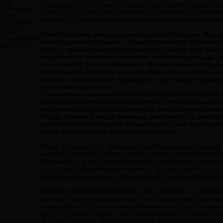
Neo
безвозвратно, но главное - Он дал нам, людям, каждому че
Сообщений:
сейчас, спустя 2000 лет, осознаём эту близость и стреми
7859
выдаёт в 93-летнем Калашникове некую духовную сломлен
Авторитет:
12297
"Уже двадцать лет мы живём в другой стране. Как б
Регистрация:
безвозвратная утрата... А еще тревога за будущее де
30.09.2009
Богу, к осмыслению своего места на Земле и во Всел
отрадно! Но вот что не может не беспокоить. Да, у
не убывает! Зло приобретает другие, более изощрё
вкрадываясь подобно ночному воришке в наш дом, в 
живут, соседствуют, борются и, что самое страшное
своей земной жизни.
Получается какой-то вечный двигатель, который я т
противоположности одного целого, не способного с
человечеству прозябать вечно в таком соотношен
На вас уповаю в своих грешных раздумиях, на Ваше
проповеди и ответы на письма мирян, чьи души пр
очень нуждаются в духовной поддержке".
Начав за здравие и с признания укрепления веры в народе
закончил за упокой, придя к выводу о том, что зло всесил
Всевышнего, и как в своих мучениях он полагается на пас
Чувствуется сильнейшее отчаяние - "в душе пустота, на се
великой души и совести, прожившего 93 года в непрекращ
Тем паче что Калашников очень точно выразил те сомнения
русских и других народов мира. "Зло приобретает более и
вкрадываясь подобно ночному воришке в наш дом, в наши с
другом в душах людей" - как проникновенны эти слова, как
Это часть правды. Зло наступает всё агрессивнее и прини