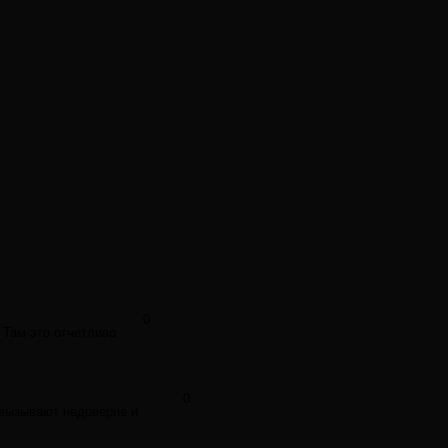
0
 Там это отчетливо
0
 вызывают недоверие и