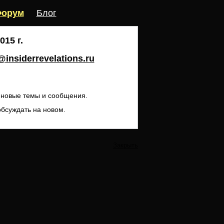
орум
Блог
15 г.
insiderrevelations.ru
ь новые темы и сообщения.
обсуждать на новом.
Закрыть