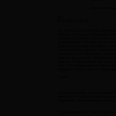
отрицать реинка
#23
16.07.2012 12:52:49
Из переписки с человеком, увлечё
Письмо: Почему вы утверждаете что
обвиняете агни йогу чуть ли не в 
первоисточник? Почему это вы счит
Демоны! И их надо уничтожить так ч
нечто подобное сделать в космосе? 
имели дело. Я знаю ваших "демонов
научить нас. учению о Вселенной, п
будешь. К сожалению у вас Христиан
свое. Что чрезвычайность меня огор
любимого Иисуса Христа. Может вам
Ответ:
Если я вам скажу, что вы искренне 
изучила этот вопрос, впрочем всё е
искренним, переживающим за всех,
Я сразу оговорюсь: я не пытаюсь ва
Сейчас я не имею много времени на 