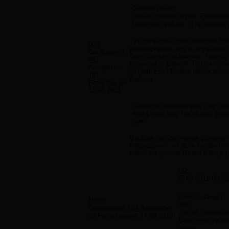
German пишет:
Это не совсем верно. Реинкарн
творений ересью. И не всякая 
Тут согласен, христианство эт
00X
реинкарнации, пусть и частный
Сообщений:
было сильно искажено. Тезисы 
447
разумом ,с догмой. Потом если
Авторитет:
устами Его? Можно найти массу
161
Библии
Регистрация:
13.04.2011
"Итак не заботьтесь и не го
что Отец ваш Небесный знает
вам"
Вообще любое учение должно с
извращений, но если говорит о
какое же учение ближе к Богу т
#22
19.05.2011 00:52
German пишет:
Marca
00X,
Сообщений:
604
Авторитет:
Это не совсем в
20
Регистрация:
14.08.2010
Бога и его твор
идеях...