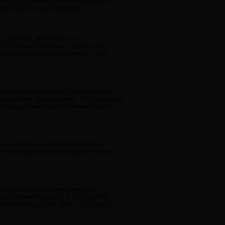
и ВСЕХ древних религий, начиная от
 над чем я сейчас работаю.
, русалки, минотавры и пр.,
 же образы), погибая, теряют свою
ергейстами или привидениями – всё
образовавшихся после Потопа (воды
 по любому приглашению. Они учредили
тия каждый верующий именем Христа
ся ускорить технический прогресс,
их гибридной крови внедрили теорию
 года после заключения мирного
прав семени падших. С 5-ой трубой
ой печати до 7-ой трубы – 3,5 года).