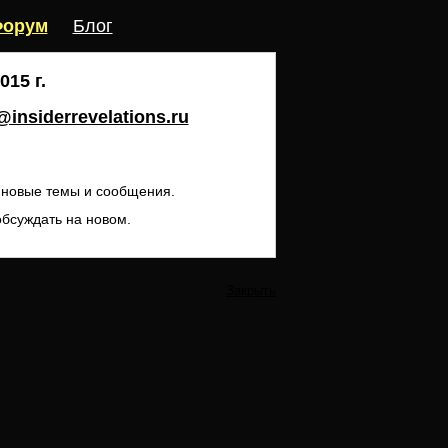
орум
Блог
15 г.
insiderrevelations.ru
ь новые темы и сообщения.
обсуждать на новом.
Закрыть