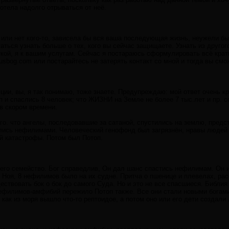
хотела надолго отрываться от неё.
ы или нет кого-то, зависела бы вся ваша последующая жизнь, неужели б
ться узнать больше о тех, кого вы сейчас защищаете. Узнать из другого
ткой, я к вашим услугам. Сейчас я постараюсь сформулировать всё кра
usbog.com или постарайтесь не затерять контакт со мной и тогда вы см
юции, вы, я так понимаю, тоже знаете. Предупреждаю: мой ответ очень кр
 и спаслись 8 человек; что ЖИЗНИ на Земле не более 7 тыс.лет и пр. 
в скором времени.
ого. что ангелы, последовавшие за сатаной, спустились на землю, пред
лись нефилимами. Человеческий генофонд был загрязнён, нравы людей 
ой катастрофы. Потом был Потоп.
 его семейство. Бог справедлив, Он дал шанс спастись нефилимам. Он и
 Ноя, 8 нефилимов было на их судне. Притча о пшенице и плевелах, рас
ствовать бок о бок до самого Суда. Но и это не все спасшиеся. Библия 
нефилимов-амфибий пережило Потоп также. Все они стали новыми бога
 как из моря вышло что-то рептоидое, а потом оно или его дети создали