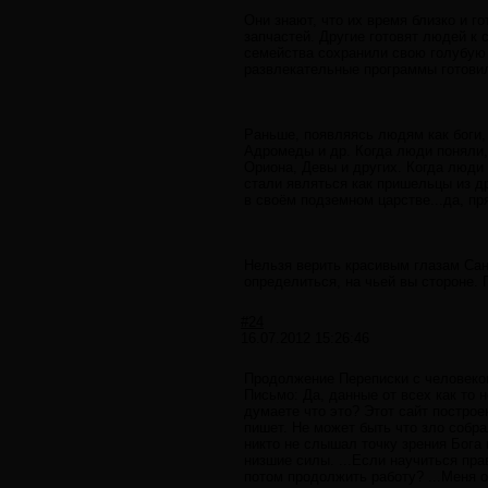
Они знают, что их время близко и г
запчастей. Другие готовят людей к
семейства сохранили свою голубую 
развлекательные программы готовил
Раньше, появляясь людям как боги,
Адромеды и др. Когда люди поняли, 
Ориона, Девы и других. Когда люди
стали являться как пришельцы из др
в своём подземном царстве...да, пр
Нельзя верить красивым глазам Са
определиться, на чьей вы стороне.
#24
16.07.2012 15:26:46
Продолжение Переписки с человеко
Письмо: Да, данные от всех как то 
думаете что это? Этот сайт постро
пишет. Не может быть что зло собра
никто не слышал точку зрения Бога 
низшие силы. ...Если научиться пр
потом продолжить работу? ...Меня о