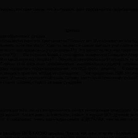
рнацию ,это тоже самое ,что и отрицать факт собственного существова
Цитата
нным общением с духами
 одна верна вера это Христианство? Почему нет Мусульманства или Бу
сатанизме, хотя там Иисус Христос является самым высшим учителем и о
аете что все пришельцы это дьяволы??)) Это значит если к нам прилетя
то ли?))) .....Вы со своей верой в свое время превратили Северную Амер
И о какой вере вы говорите? ...Пожалуйста перестаньте утверждать то чт
" лично. И от лица всех "демонических" инопланетных существ, старающ
рошу прекратить пропагандирование, что ВСЕ гости - демоны. ...В библи
 теория и практика всегда не совпадали.... "На протяжении 2000 лет лю
чает. И теперь нужен новый храм. Потому что старый храм скоро рухнет"
 станет наконец стыдно за ваши суждения .
заблуждаетесь, вы тут же причислите меня к религиозным самодурам, ув
щё изучаю. Хотя я знаю, кто есть кто, сейчас я изучаю ВСЕ древние рели
 но, к сожалению, очень заблуждающимся, в ДЕТАЛЯХ, кем являются эт
с затащить НИ В КАКУЮ церковь. Просто, как и вы, я то же - человек н
развёрнутые ответы, поскольку как раз работаю над данной темой и хочу