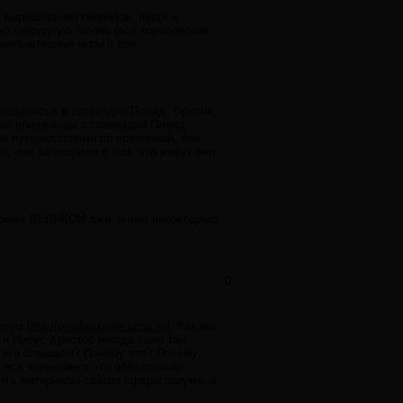
ля выращивания гибридов, пищи и
ою гибридную линию (все королевские
компьютерные игры и все
вращались» в созвездия Плеяд, Ориона,
 как пришельцы с созвездий Плеяд,
ми путешествиями по вселенной, они
т, они заговорили о том, что живут они
 время ВЕЛИКОЙ лжи, и вам необходимо
0
форум
http://preobrazenie.ucoz.ru/
. Как вы
 и Иисус Христос иногда тоже там
бы его слышали? Почему это? Почему
е все ченнелинги это обязательно
чить материалы сайтов сферы разума, а