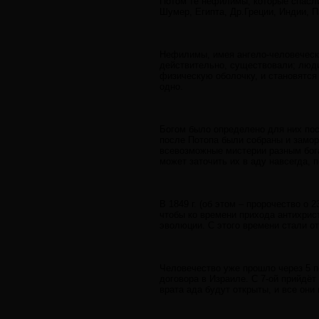
Потом те нефилимы, которые спасл
Шумер, Египта, Др.Греции, Индии, П
Нефилимы, имея ангело-человеческу
действительно, существовали; люди
физическую оболочку, и становятся
одно.
Богом было определено для них по
после Потопа были собраны и замо
всевозможные мистерии разным бога
может заточить их в аду навсегда, 
В 1849 г. (об этом – пророчество о
чтобы ко времени прихода антихрис
эволюции. С этого времени стали от
Человечество уже прошло через 5 пе
договора в Израиле. С 7-ой прийдёт
врата ада будут открыты, и все они 