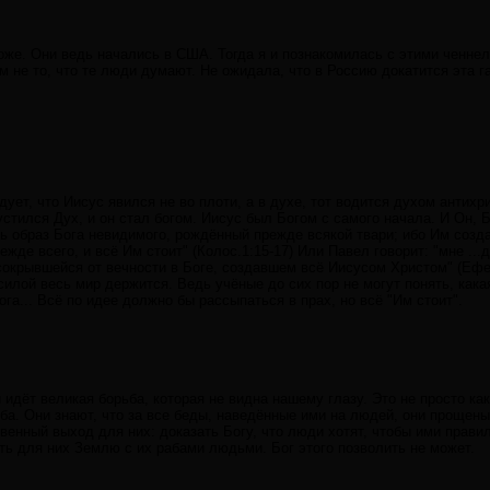
оже. Они ведь начались в США. Тогда я и познакомилась с этими ченнел
 не то, что те люди думают. Не ожидала, что в Россию докатится эта г
едует, что Иисус явился не во плоти, а в духе, тот водится духом антихр
стился Дух, и он стал богом. Иисус был Богом с самого начала. И Он, Б
ть образ Бога невидимого, рождённый прежде всякой твари; ибо Им создан
жде всего, и всё Им стоит" (Колос.1:15-17) Или Павел говорит: "мне ...д
сокрывшейся от вечности в Боге, создавшем всё Иисусом Христом" (Ефес
силой весь мир держится. Ведь учёные до сих пор не могут понять, как
ога... Всё по идее должно бы рассыпаться в прах, но всё "Им стоит".
 идёт великая борьба, которая не видна нашему глазу. Это не просто ка
а. Они знают, что за все беды, наведённые ими на людей, они прощены 
венный выход для них: доказать Богу, что люди хотят, чтобы ими правили
ть для них Землю с их рабами людьми. Бог этого позволить не может.