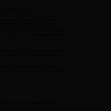
итает отождествлением Бога и его
ях, но не в идеях...
пришествии Христа чем это не пример
 было раньше - иудаизм, а то что позже
нстве именно связаны с сердцем, а не с
то Иисус не сын Божий и что он не говорил
 том числе и тот что Нео недавно привёл из
о всего этого ищут язычники, и потому
ия и правды Его, и это все приложится
 идёт о сердцевине истины в клубке
скажений ,вот тут и начинаются выяснения
-1
ристианство считает отождествление
цию. Опять же, дело в людях, но не в