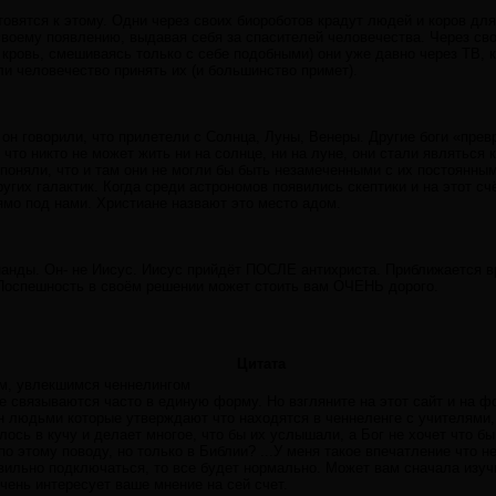
отовятся к этому. Одни через своих биороботов крадут людей и коров д
 своему появлению, выдавая себя за спасителей человечества. Через св
кровь, смешиваясь только с себе подобными) они уже давно через ТВ, 
и человечество принять их (и большинство примет).
 он говорили, что прилетели с Солнца, Луны, Венеры. Другие боги «пре
что никто не может жить ни на солнце, ни на луне, они стали являться
 поняли, что и там они не могли бы быть незамеченными с их постоянны
угих галактик. Когда среди астрономов появились скептики и на этот счё
ямо под нами. Христиане назвают это место адом.
нанды. Он- не Иисус. Иисус прийдёт ПОСЛЕ антихриста. Приближается
 Поспешность в своём решении может стоить вам ОЧЕНЬ дорого.
Цитата
м, увлекшимся ченнелингом
не связываются часто в единую форму. Но взгляните на этот сайт и на 
ен людьми которые утверждают что находятся в ченнеленге с учителями,
лось в кучу и делает многое, что бы их услышали, а Бог не хочет что 
по этому поводу, но только в Библии? ...У меня такое впечатление что н
авильно подключаться, то все будет нормально. Может вам сначала изу
чень интересует ваше мнение на сей счет.