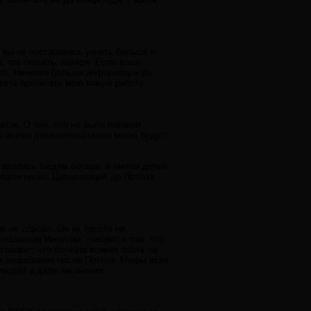
ы вы не постарались узнать больше о
, так сказать, лагеря. Если ваше
тко. Немного больше информации вы
ожете прочитать мою новую работу.
аток. О том, что не было никакой
со всеми доказательствами мною будут
ставились людям богами, и имели детей
пали низко. Цивилизация до Потопа
х не спасал, Он их просто не
сказанная Иисусом, говорит о том, что
говорит, что погибла всякая плоть на
ми амфибиями после Потопа. Мифы всех
 людей и дали им знания.