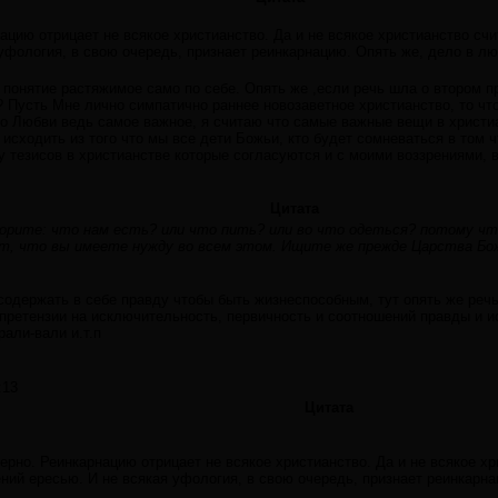
ацию отрицает не всякое христианство. Да и не всякое христианство сч
уфология, в свою очередь, признает реинкарнацию. Опять же, дело в люд
о понятие растяжимое само по себе. Опять же ,если речь шла о втором 
? Пусть Мне лично симпатично раннее новозаветное христианство, то что
о Любви ведь самое важное, я считаю что самые важные вещи в христиа
 исходить из того что мы все дети Божьи, кто будет сомневаться в том ч
 тезисов в христианстве которые согласуются и с моими воззрениями, в
Цитата
ворите: что нам есть? или что пить? или во что одеться? потому чт
, что вы имеете нужду во всем этом. Ищите же прежде Царства Бож
одержать в себе правду чтобы быть жизнеспособным, тут опять же речь
 претензии на исключительность, первичность и соотношений правды и и
рали-вали и.т.п
:13
Цитата
ерно. Реинкарнацию отрицает не всякое христианство. Да и не всякое х
ений ересью. И не всякая уфология, в свою очередь, признает реинкарна