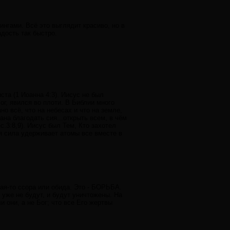
ингами. Всё это выглядит красиво, но в
адость так быстро.
иста (1 Иоанна 4:3). Иисус не был
ог, явился во плоти. В Библии много
о всё, что на небесах и что на земле,
ана благодать сия...открыть всем, в чём
.3:8,9). Иисус был Тем, Кто захотел
ая сила удерживает атомы все вместе в
кая-то ссора или обида. Это - БОРЬБА.
уже не будут, и будут уничтожены. На
 они, а не Бог; что все Его жертвы