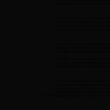
занимает всё моё время, и я бы не 
Скажите, если бы от того, знаете в
нём? Я вам предлагаю просто попыта
письмо ко мне является такой попы
можете найти на моём сайте www.iis
Итак. То, что не было никакой эвол
эволюции; что был Всемирный Потоп
выпущены несколько видеороликов 
Потоп был наслан на землю из-за т
от людей. Эти дети-гибриды называ
была, скорее всего, на грани ядерн
Но Потоп пережили не только Ной и
уничтожил. 8 человек было на борту
семя падших и семя Бога будут суще
поверхности земли. Однако много 
German
древних народов начинаются с того,