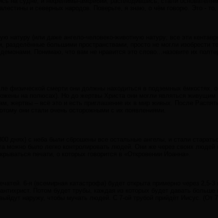
ись на судне, и нефелимы-амфибии, расплодившись, стали основателям
алестины и северных народов. Поверьте, я знаю, о чём говорю. Это - то,
ю натуру (или даже ангело-человеко-животную натуру; все эти кентавры
, разделённые большими пространствами, просто не могли изобрести те
 демонами. Понимаю, что вам не нравится это слово...назовите их полт
сле физической смерти они должны находиться в подземных ёмкостях, 
рожены на полюсах). Но до жертвы Христа они могли являться живущим
м, жертвы – всё это и есть приглашение их в мир живых. После Распя
потому они стали очень осторожными с их появлениями.
 2300 днях) с неба были сброшены все остальные ангелы, и стали старать
та можно было легко контролировать людей. Они же через своих людей 
крываться печати, о которых говорится в «Откровении Иоанна».
чатей. 6-я (всемирная катастрофа) будет открыта примерно через 2,5-3
 антихрист. Потом будет трубы, каждая из которых будет давать больше 
выйдут наружу, чтобы мучать людей. С 7-ой трубой прийдёт Иисус. (От 7-