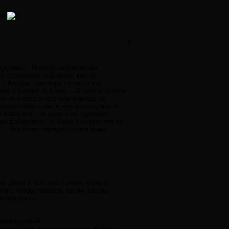
ния
0
ддизма?...Почему например вы
на ссылается на Библию как на
т с Альфы Центавра гости то это
ику в Бойню. А Азию.... А сейчас хотите
о не знаете и то с чем никогда не
ихся понять нас и научиться у нас и
и написано - не суди и не судимым
ди добавляли ...к Моим учениям что то
. - Это я вам передал слова вами
ы. Дело в том, что я очень хорошо
гии, чтобы показать таким, как вы,
и сущности.
еравнодушный.
 закончить её до конца года. Работа