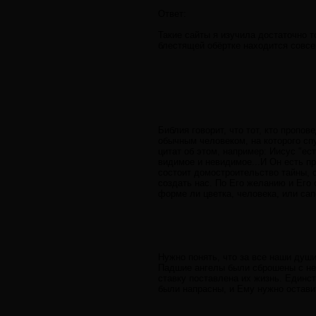
Ответ:
Такие сайты я изучила достаточно т
блестящей обёртке находится совсем
Библия говорит, что тот, кто пропов
обычным человеком, на которого спу
цитат об этом, например: Иисус "ес
видимое и невидимое...И Он есть пре
состоит домостроительство тайны, 
создать нас. По Его желанию и Его 
форме ли цветка, человека, или сап
Нужно понять, что за все наши души
Падшие ангелы были сброшены с неб
ставку поставлена их жизнь. Единст
были напрасны, и Ему нужно остави