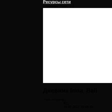
Ресурсы сети
Страницы:
Пред.
1
2
Дневник Irina_Ball
очень интересно
#21
10.05.2011 19:48:30