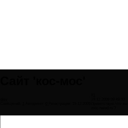
Сайт 'кос-мос'
#1
drey
19.12.2009 09:49:33
Сообщений:
1
Авторитет:
0
Регистрация:
19.12.2009
Приветствую.Что вы 
moc.narod.ru ?