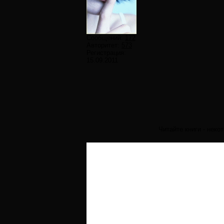
Сообщений:
172
Авторитет:
573
Регистрация:
15.09.2011
Читайте книги - неко