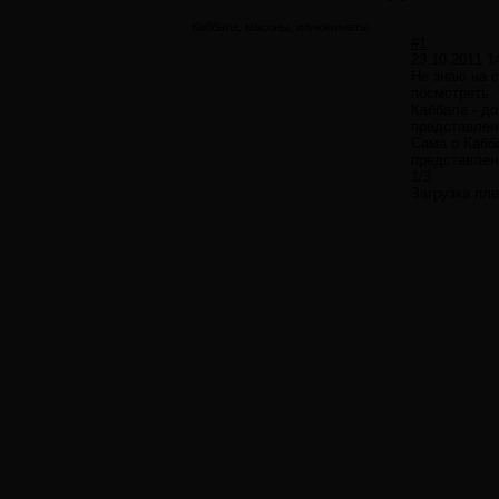
Каббала, масоны, иллюминаты
#1
23.10.2011 1
Не знаю на 
посмотреть.
Каббала - до
представлен
Сама о Кабба
представленн
1/3
Загрузка пл