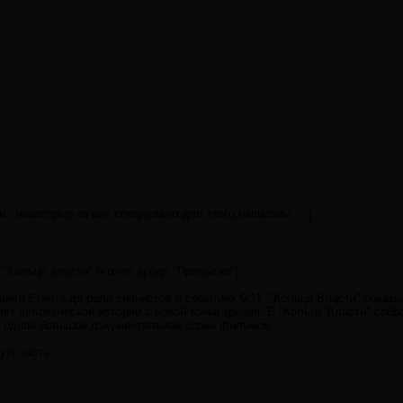
и - некоторые из них специально для этого написаны... :)
"Кольцо власти" (что-то вроде "Прибытие")
него Египта до роли сионистов в событиях 9/11, "Кольцо Власти" показ
ет человеческой истории с новой точки зрения. В "Кольце Власти" собр
е одной большой документальной серии фильмов.
ую часть: