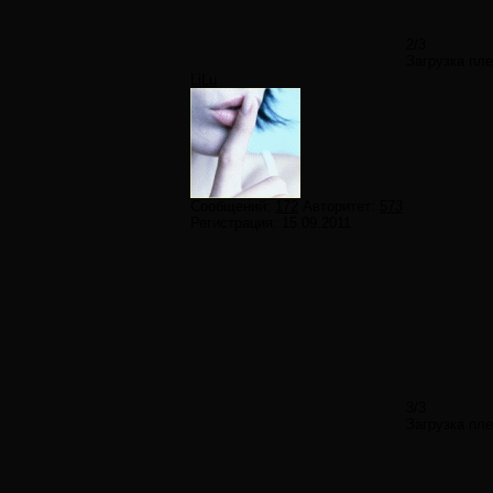
2/3
Загрузка пл
LiLu
Сообщений:
172
Авторитет:
573
Регистрация:
15.09.2011
3/3
Загрузка пл