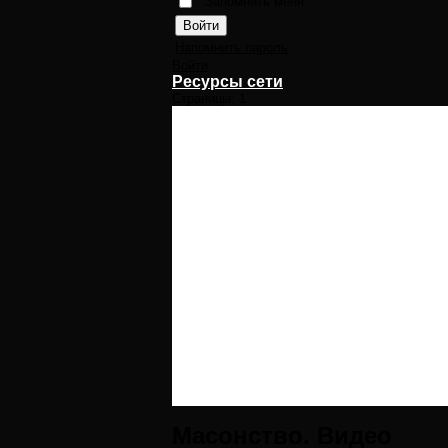
Запомнить меня
Напомнить пароль
Войти
Ресурсы сети
Страницы:
1
Масонство. Видео