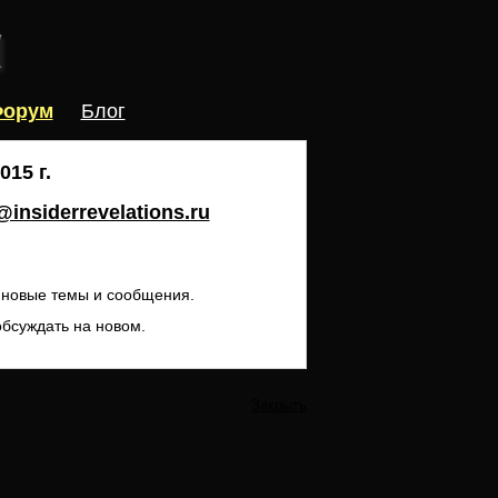
орум
Блог
15 г.
insiderrevelations.ru
ь новые темы и сообщения.
обсуждать на новом.
Закрыть