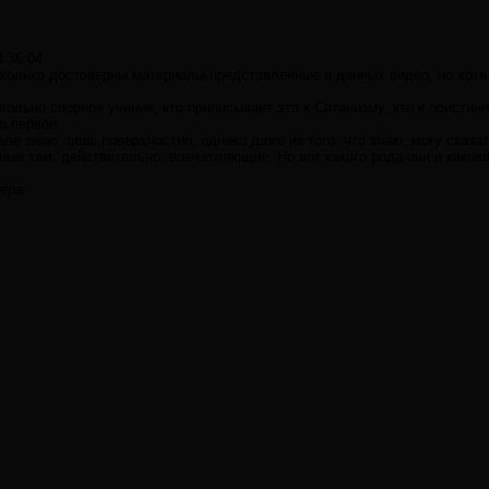
4:36:04
сколько достоверны материалы представленные в данных видео, но хот
вольно спорное учение, кто приписывает это к Сатанизму, кто к поисти
о первое.
ле знаю лишь поверхностно, однако даже из того, что знаю, могу сказа
ые там, действительно, впечатляющие. Но вот какого рода они и какова
еера