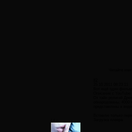
Читайте книг
#2
25.10.2011 08:23:11
Вот ещё один фильм 
Описание с YouTube:
От тайн религий Древ
обнародованы, 4000 л
представлены в вид
Вставлю только перв
Загрузка плеера
LiLu