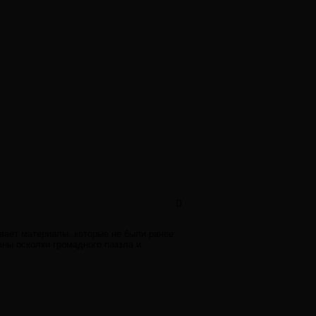
0
ывает материалы, которые не были ранее
аны осколки громадного паззла и