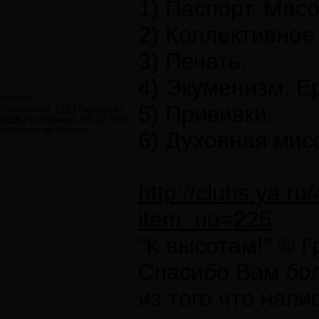
1) Паспорт. Мас
2) Коллективное
3) Печать.
4) Экуменизм. Е
newgen
5) Прививки.
Сообщений:
6193
Авторитет:
3628
Регистрация:
03.12.2009
infinitum-ego balance
6) Духовная мис
http://clubs.ya.
item_no=225
"К высотам!" © 
Спасибо Вам бол
из того что напи