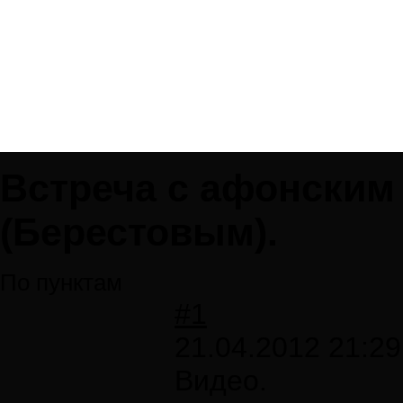
Встреча с афонским
(Берестовым).
По пунктам
#1
21.04.2012 21:29
Видео.