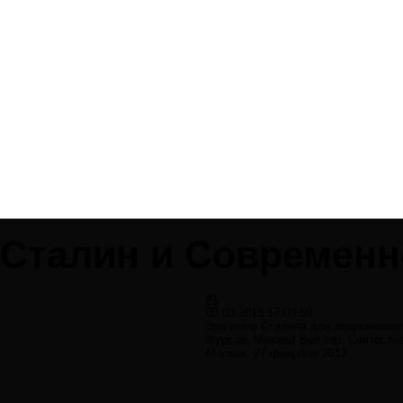
Сталин и Современ
#1
03.03.2013 17:00:59
Значение Сталина для современног
Фурсов, Михаил Веллер, Святосла
Москва, 27 февраля 2013