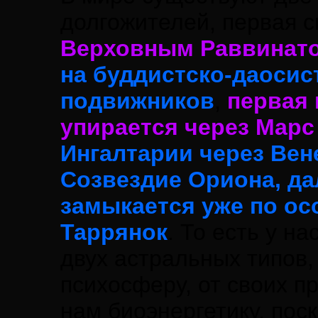
долгожителей, первая с
Верховным Раввинат
на буддистско-даосис
подвижников
,
первая 
упирается через Марс
Ингалтарии через Вен
Созвездие Ориона, да
замыкается уже по ос
Таррянок
. То есть у 
двух астральных типов,
психосферу, от своих п
нам биоэнергетику, пос