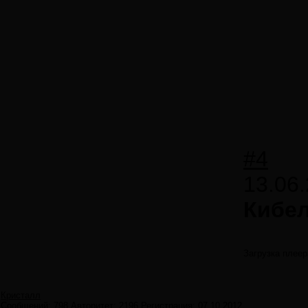
#4
13.06.
Кибел
Загрузка плеер
Кристалл
Сообщений:
798
Авторитет:
2196
Регистрация:
07.10.2012