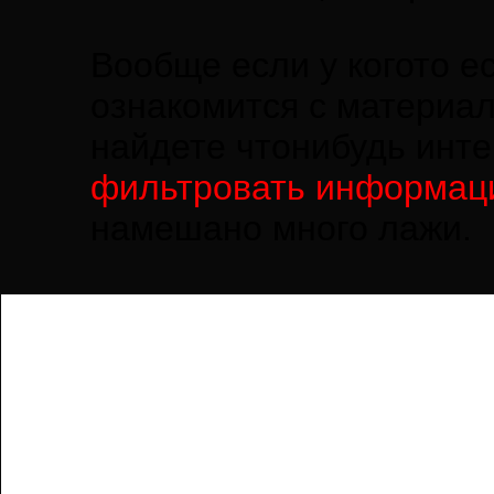
Вообще если у когото е
ознакомится с материа
найдете чтонибудь инте
фильтровать информац
намешано много лажи.