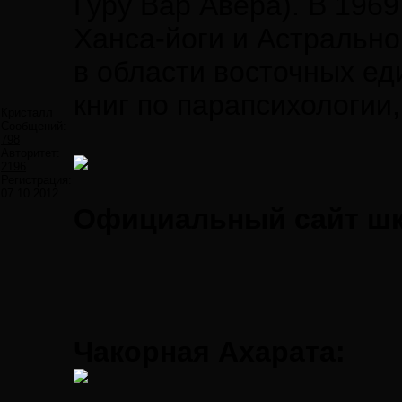
Гуру Вар Авера). В 196
Ханса-йоги и Астрально
в области восточных ед
книг по парапсихологии,
Кристалл
Сообщений:
798
Авторитет:
2196
Регистрация:
07.10.2012
Официальный сайт шк
Чакорная Ахарата: