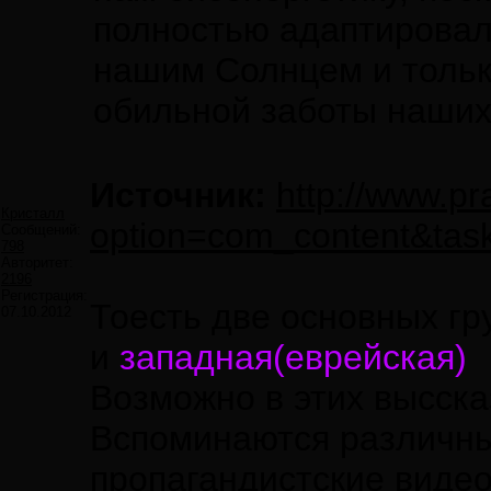
полностью адаптировал
нашим Солнцем и тольк
обильной заботы наших
Источник:
http://www.pr
Кристалл
option=com_content&tas
Сообщений:
798
Авторитет:
2196
Регистрация:
Тоесть две основных гр
07.10.2012
и
западная(еврейская)
Возможно в этих высска
Вспоминаются различные
пропагандистские видео