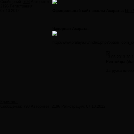
Сообщений:
798
Авторитет:
2196
Регистрация:
07.10.2012
Официальный сайт школы Ахараты:
http:
Чакорная Ахарата:
http://www.pralaya.ru/index.php?option=com_
#2
13.06.2013 20:1
Рептойды
(ди
Загрузка плеер
Кристалл
Сообщений:
798
Авторитет:
2196
Регистрация:
07.10.2012