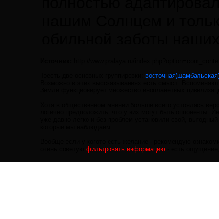
полностью адаптировал
нашим Солнцем и тольк
обильной заботы наших
Источник:
http://www.pralaya.ru/index.php?option=com_con
Тоесть две основных группировки:
восточная(шамбальская
Возможно в этих выссказываниях есть смысл. Вспоминаютс
Земле функционирует множество инопланетных цивилизаци
Хотя в общественном мнении больше всего устоялась вер
логично предположить, что у них могут быть оппоненты.
уже давно легко и без проблем установили свой, выгодный
которые мы наблюдаем.
Вообще если у когото есть желание - рекомендую ознаком
очень советую
фильтровать информацию
- есть ощущение,