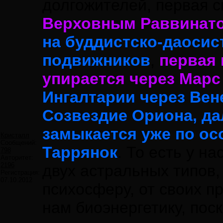
долгожителей, первая с
Верховным Раввинат
на буддистско-даосис
подвижников
,
первая 
упирается через Марс
Ингалтарии через Вен
Созвездие Ориона, да
замыкается уже по ос
Кристалл
Сообщений:
Таррянок
. То есть у 
798
Авторитет:
2196
двух астральных типов,
Регистрация:
07.10.2012
психосферу, от своих п
нам биоэнергетику, пос