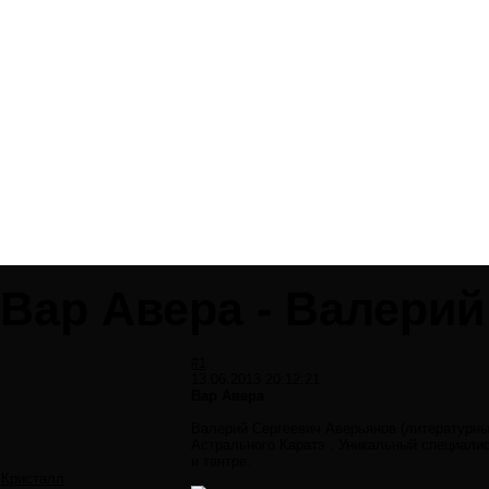
Вар Авера - Валери
#1
13.06.2013 20:12:21
Вар Авера
Валерий Сергеевич Аверьянов (литературный
Астрального Каратэ . Уникальный специалис
и тантре.
Кристалл