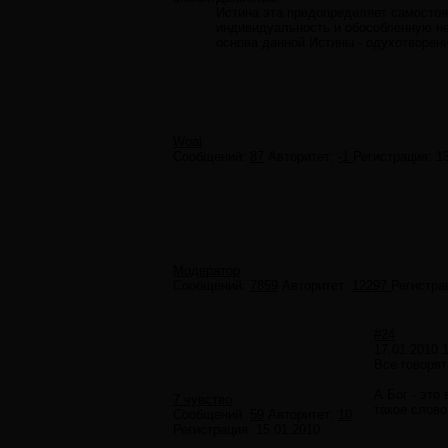
Истина эта предопределяет самосто
индивидуальность и обособленную н
основа данной Истины - одухотворени
Woai
Сообщений:
87
Авторитет:
-1
Регистрация:
1
Модератор
Сообщений:
7859
Авторитет:
12297
Регистра
#24
17.01.2010 
Все говорят
А Бог - это
7 чувство
такое слово
Сообщений:
59
Авторитет:
10
Регистрация:
15.01.2010