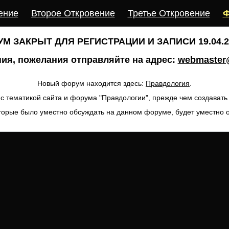
ение
Второе Откровение
Третье Откровение
Ф
М ЗАКРЫТ ДЛЯ РЕГИСТРАЦИИ И ЗАПИСИ 19.04.20
ия, пожелания отправляйте на адрес:
webmaster@
Новый форум находится здесь:
Правдология
.
с тематикой сайта и форума "Правдологии", прежде чем создават
торые было уместно обсуждать на данном форуме, будет уместно 