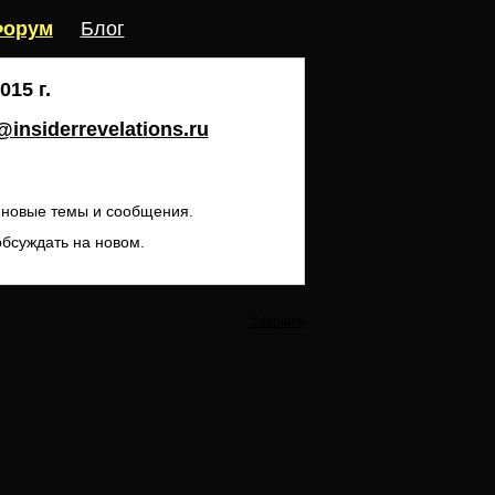
орум
Блог
15 г.
insiderrevelations.ru
ь новые темы и сообщения.
обсуждать на новом.
Закрыть