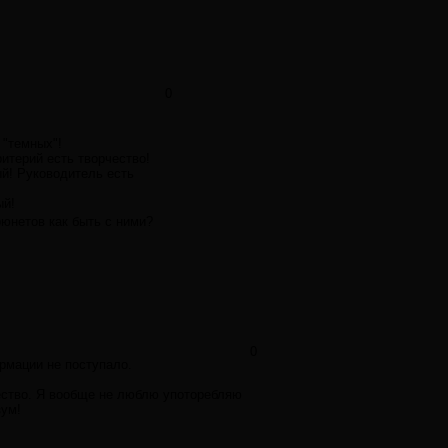
0
 "темных"!
ритерий есть творчество!
ый! Руководитель есть
ый!
рюнетов как быть с ними?
0
рмации не поступало.
жество. Я вообще не люблю употоребляю
зум!