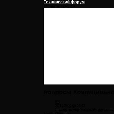
Технический форум
Страницы:
Пред.
1
2
вопросы Коалиционно
#21
22.11.2009 09:26:22
Главенствующей основой творчества 
shaldin
Дьяволом!