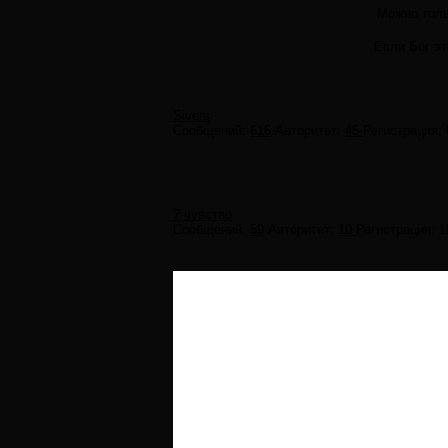
Можно толь
Если Бог эт
Sivers
Сообщений:
616
Авторитет:
45
Регистрация:
7 чувство
Сообщений:
59
Авторитет:
10
Регистрация:
1