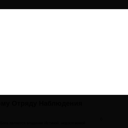
му Отряду Наблюдения
0
Бога является владение Истиной, недосягаемой