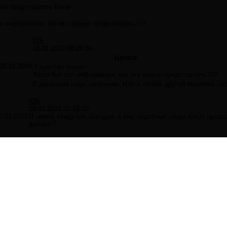
ко представлять Бога!
о информация, как его можно представлять???
#25
18.01.2010 00:24:36
Цитата
02.10.2009
7 чувство пишет:
Если Бог это информация, как его можно представлять???
В двоичном коде, например. Или в любой другой понятной си
#26
18.01.2010 20:59:10
5.01.2010
Я имела ввиду как,Шалдин, и ему подобные люди могут предст
делают?