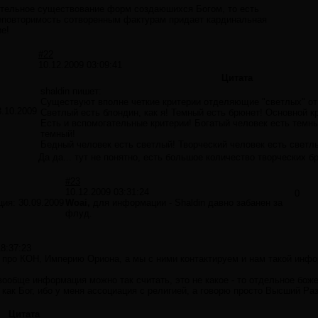
ятельное существование форм создаюшихся Богом, то есть
еповторимость сотворенным фактурам придает кардинальная
е!
#22
10.12.2009 03:09:41
Цитата
shaldin пишет:
Существуют вполне четкие критерии отделяющие "светлых" от
3.10.2009
Светлый есть блондин, как я! Темный есть брюнет! Основной к
Есть и вспомогательные критерии! Богатый человек есть темн
темный!
Бедный человек есть светлый! Творческий человек есть светл
Да да... тут не понятно, есть большое количество творческих б
#23
10.12.2009 03:31:24
0
ция:
30.09.2009
Woai,
для информации - Shaldin давно забанен за
флуд.
18:37:23
 про КОН, Империю Ориона, а мы с ними контактируем и нам такой инфо
 вообще информация можно так считать, это не какое - то отдельное бо
 как Бог, ибо у меня ассоциация с религией, а говорю просто Высший Ра
Цитата