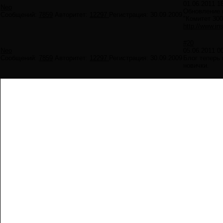
01.06.2011 1
Neo
Обновление в
Сообщений:
7859
Авторитет:
12297
Регистрация:
30.09.2009
"Комитет 300
http://www.ins
#20
Neo
05.06.2011 0
Сообщений:
7859
Авторитет:
12297
Регистрация:
30.09.2009
Блог теперь 
новички.