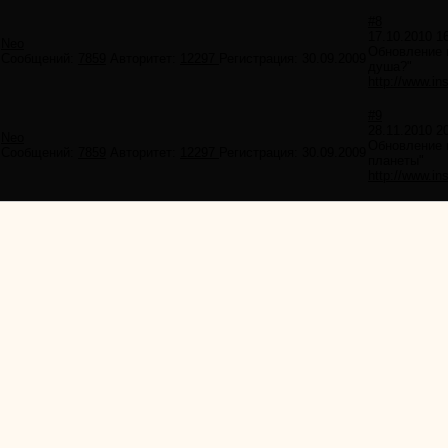
#8
17.10.2010 1
Neo
Обновление в
Сообщений:
7859
Авторитет:
12297
Регистрация:
30.09.2009
душа?"
http://www.ins
#9
28.11.2010 2
Neo
Обновление в
Сообщений:
7859
Авторитет:
12297
Регистрация:
30.09.2009
планеты"
http://www.ins