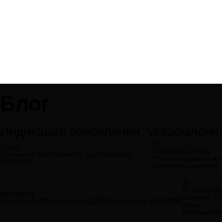
Блог
Индикация обновлений, уведомлени
#1
Sivers
12.11.2009 13:51:11
Сообщений:
616
Авторитет:
45
Регистрация:
Нельзя ли сделать ин
02.10.2009
изменении комментов.
#2
02.03.2010 0
Модератор
Пожалуй, я б
Сообщений:
7859
Авторитет:
12297
Регистрация:
30.09.2009
блоге.
Кто хочет по