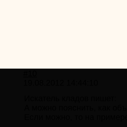
#10
19.08.2012 14:44:10
Искатель кладов пишет:
А можно пояснить, как об
Если можно, то на пример