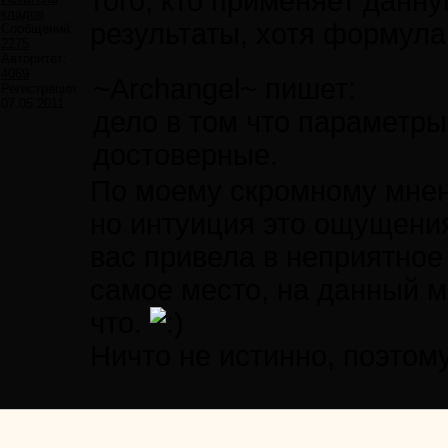
того, кто применяет данн
кладов
результаты, хотя формула 
Сообщений:
2275
Авторитет:
4069
~Archangel~ пишет:
Регистрация:
07.05.2011
дело в том что параметры 
достоверные.
По моему скромному мнени
но интуиция это ощущения
вас привела в неприятное 
самое место, на данный м
что.
Ничто не истинно, поэтому