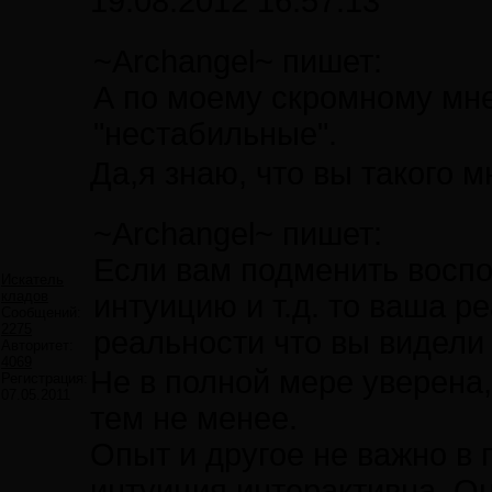
19.08.2012 16:57:13
~Archangel~ пишет:
А по моему скромному мн
"нестабильные".
Да,я знаю, что вы такого 
~Archangel~ пишет:
Если вам подменить воспо
Искатель
кладов
интуицию и т.д. то ваша р
Сообщений:
2275
реальности что вы видели
Авторитет:
4069
Не в полной мере уверена,
Регистрация:
07.05.2011
тем не менее.
Опыт и другое не важно в 
интуиция интерактивна. О