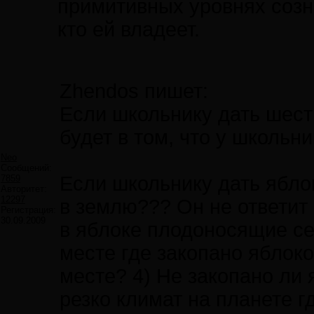
примитивных уровнях созн
кто ей владеет.
Zhendos пишет:
Если школьнику дать шесть
будет в том, что у школьн
Neo
Сообщений:
Если школьнику дать яблок
7859
Авторитет:
12297
в землю??? Он не ответит 
Регистрация:
30.09.2009
в яблоке плодоносящие се
месте где закопано яблоко
месте? 4) Не закопано ли 
резко климат на планете 