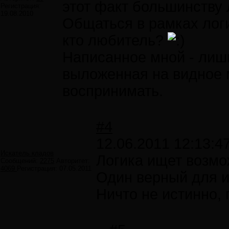
этот факт большинству 
Регистрация:
19.08.2010
Общаться в рамках логи
кто любитель?
Написанное мной - лишь
выложенная на видное м
воспринимать.
#4
12.06.2011 12:13:4
Искатель кладов
Логика ищет возмо
Сообщений:
2275
Авторитет:
4069
Регистрация:
07.05.2011
Один верный для и
Ничто не истинно, 