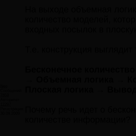
На выходе объемная лог
количество моделей, котор
входных посылок в плоскую
Т.е. конструкция выглядит
Бесконечное количеств
→ Объемная логика → К
Neo
Плоская логика → Выво
Сообщений:
7859
Авторитет:
12297
Почему речь идет о беско
Регистрация:
30.09.2009
количестве информации?