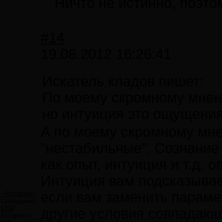
Ничто не истинно, поэто
#14
19.08.2012 16:26:41
Искатель кладов пишет:
По моему скромному мнени
но интуиция это ощущения
А по моему скромному мн
"нестабильные". Сознание 
как опыт, интуиция и т.д. 
Интуиция вам подсказывае
если вам заменить парамет
~Archangel~
Сообщений:
1216
другие условия совпадающ
Авторитет: