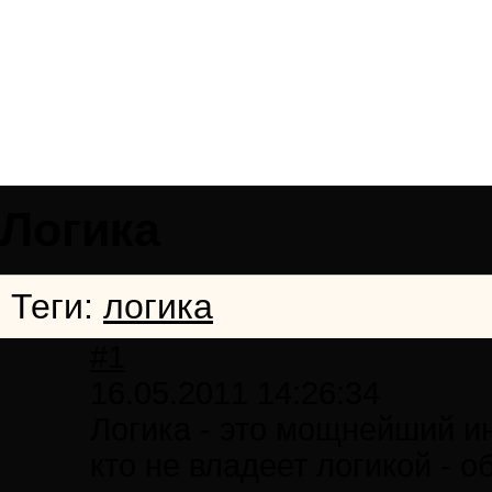
Логика
Теги:
логика
#1
16.05.2011 14:26:34
Логика - это мощнейший ин
кто не владеет логикой - о