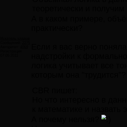
теоретически и получим 
А в каком примере, объ
практически?
Искатель кладов
Сообщений:
2275
Если я вас верно поняла,
Авторитет:
4069
Регистрация:
надстройки к формально
07.05.2011
логика учитывает все то
которым она "трудится"?
CBR пишет:
Но что интересно в данн
к математике и назвать
А почему нельзя?