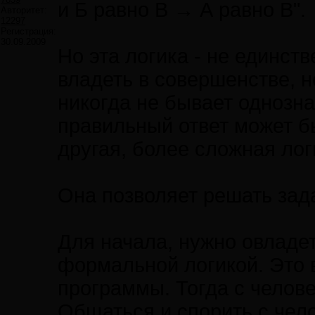
и Б равно В → А равно В".
Авторитет:
12297
Регистрация:
30.09.2009
Но эта логика - не единст
владеть в совершенстве, н
никогда не бывает однозн
правильный ответ может б
другая, более сложная лог
Она позволяет решать зада
Для начала, нужно овладе
формальной логикой. Это 
программы. Тогда с челов
Общаться и спорить с че