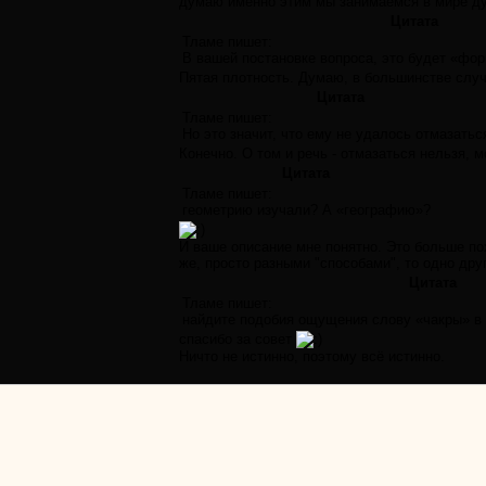
думаю именно этим мы занимаемся в мире ду
Цитата
Тламе пишет:
В вашей постановке вопроса, это будет «фо
Пятая плотность. Думаю, в большинстве случ
Цитата
Тламе пишет:
Но это значит, что ему не удалось отмазаться
Конечно. О том и речь - отмазаться нельзя, 
Цитата
Тламе пишет:
геометрию изучали? А «географию»?
И ваше описание мне понятно. Это больше по
же, просто разными "способами", то одно дру
Цитата
Тламе пишет:
найдите подобия ощущения слову «чакры» в д
спасибо за совет
Ничто не истинно, поэтому всё истинно.