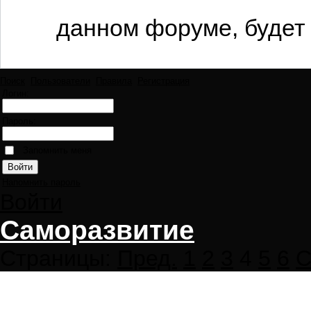
данном форуме, будет 
Поиск
Пользователи
Правила
Регистрация
Логин:
Пароль:
Запомнить меня
Напомнить пароль
Войти
Саморазвитие
Страницы:
Пред.
1
2
3
4
5
6
С