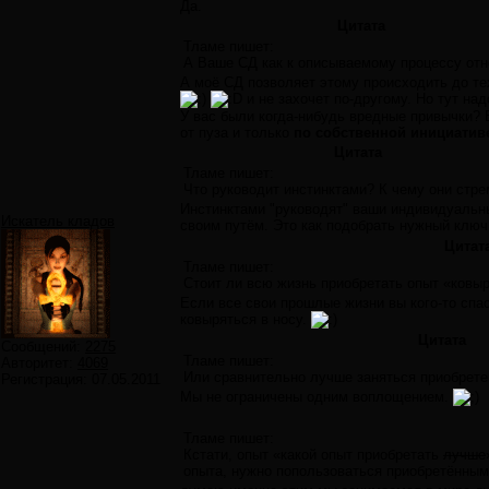
Да.
Цитата
Тламе пишет:
А Ваше СД как к описываемому процессу отн
А моё СД позволяет этому происходить до те
и не захочет по-другому. Но тут над
У вас были когда-нибудь вредные привычки? Ес
от пуза и только
по собственной инициатив
Цитата
Тламе пишет:
Что руководит инстинктами? К чему они стре
Инстинктами "руководят" ваши индивидуальны
Искатель кладов
своим путём. Это как подобрать нужный ключ
Цитат
Тламе пишет:
Стоит ли всю жизнь приобретать опыт «ковыр
Если все свои прошлые жизни вы кого-то спас
ковыряться в носу.
Цитата
Сообщений:
2275
Тламе пишет:
Авторитет:
4069
Или сравнительно лучше заняться приобрете
Регистрация:
07.05.2011
Мы не ограничены одним воплощением.
Тламе пишет:
Кстати, опыт «какой опыт приобретать
лучше
опыта, нужно попользоваться приобретёнными