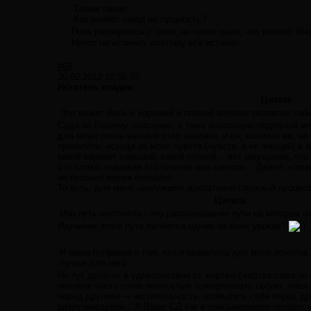
Тламе пишет:
Как влияет пища на сущность?
Пока разбираюсь с этим, но точно знаю, что влияет. Ин
Ничто не истинно, поэтому всё истинно.
#68
20.02.2012 10:56:55
Искатель кладов
,
Цитата
Это может быть и хороший и плохой вариант развития собы
Судя по Вашему описанию, я тоже использую подобный мет
для меня очень важный этап анализа, и он, конечно же, не
произойти, исходя из моих чувств (чувств, а не эмоций) и 
какой вариант хороший, какой плохой... вот ощущения, что
что плохо, выражая это плачем или смехом... Далее, «при
на сколько время позволит...
То есть, для меня «интуиция» достаточно сложный процесс,
Цитата
Ибо путь инстинкта - это распознавание пути на котором н
Изучение этого пути является одним из моих уроков?
И ваша поправка о том, что я выделила для меня понятна.
лучше для него.
Но тут дело не в удовольствии от жертвы (жертва сама по с
человек часто готов полностью пожертвовать собою, лишь б
перед другими — мстительность, возвысить себя перед др
разрушающими... А Ваше СД как к описываемому процессу