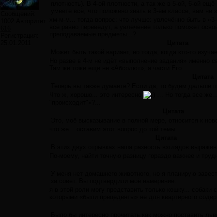
плотность). В 4-ой плотности, а так же в 5-ой, 6-ой ещ
умеете всё, что положено знать в 3-ем классе, вам не 
Сообщений:
хм-м-м... тогда вопрос: что лучше: увлечённо быть в «3
1002
Авторитет:
всё равно переведут, а увлечение только поможет освои
616
преподаваемые предметы...?
Регистрация:
25.01.2011
Цитата
Может быть такой вариант, но тогда, когда кто-то изуча
Но разве в 4-м не идёт «выполнение задания» именно св
Там же тоже еще не «Абсолют», а части Его...
Цитата
Теперь вы также думаете? Если да, то будем дальше п
Что ж, хорошо... это интересно
… Но тогда все же..
"происходит"»?...
Цитата
Это, моё высказывание в полной мере, относится к нов
что же... оставим этот вопрос до той темы...
Цитата
В этих двух отрывках наша разность взглядов выражен
По-моему, найти точную разницу гораздо важнее и трудн
У меня нет домашнего животного, но я планирую завес
за совет. Вы подтвердили моё намерение.
я в этой роли могу представить только кошку... собаки
которыми «были прецеденты» не для квартирного содержа
Было бы интересно прочитать,как можно поставить льва