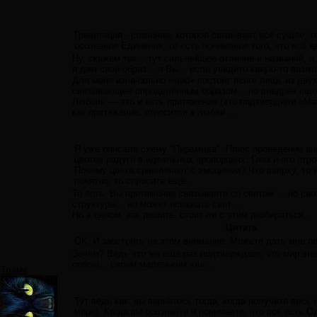
Гравитация - сознание, которое связывает всё сущее, т
осознание Единения, то есть понимание того, что всё 
Ну, скажем так... тут сильнейшее отличие и названий, и
я дам свой образ... а Вы... если увидите какую-то возм
Для меня изначально «мир» состоит всего лишь из двух 
связывающее определённым образом... но внедрён еще т
Любовь — это и есть притяжение (это подтвердили «Ма
как притяжение, относится к любви...
Я уже описала схему "Пирамида". Плюс проведение анал
цветов радуги в идеальных пропорциях. Глаз и его стро
Почему цвета сравнивают с эмоциями? Что вверху, то и
понятно, то спросите ещё.
То есть, Вы притяжение связываете со светом.... но све
структуры... но может искажать свет...
Но в целом, как решите, стоит ли с этим разбираться...
Цитата
ОК. И заострить на этом внимание. Можете дать мне по 
Зачем? Ведь это же еще раз подтверждает, что мир вне 
собою... своим маленьким «я»...
Тламе
Тут ведь как: вы вернётесь тогда, когда получите весь
мере). Когда вы осознаёте и понимаете, что всё есть О