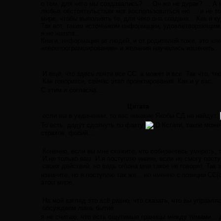
о том, для чего мы создавались? … Он же не дурак? … А 
любых обстоятельствах мог воспользоваться ею … и не то
мире, чтобы выполнять то, для чего она создана... Как и
Так вот, таким источником информации, удовлетворяющим 
я не нашла...
Книги, информация от людей, и от родителей тоже, это «пе
«перепрограммировании» и желания научились изменять...
И ещё, что здесь почти все СС, а может и все. Так что, т
Как говорится, сейчас этап проектирования. Как и у вас.
С этим я согласна...
Цитата
если вы в уединении, то вас никакие Якобы СД не найдут.
То есть, дадут сдохнуть по факту
Кстати, такое может
страхов, фобий....
Конечно, если вы мне скажите, что собираетесь умереть, т
И не только вам. И я поступлю иначе, если не смогу посту
своих действий, но ведь он\она мне такое не говорят. Так з
извините, но я поступлю так же... но именно с позиции СС
этом мире...
На мой взгляд это всё равно, что сказать, что вы управл
обсуждаем лишь бытиё.
я не считаю, что есть ощутимые границы между темами...