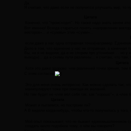
Да.
Я считаю, что даже если не получится улучшить мир, то н
Цитата
Конечно, что "происходит". Но также надо знать зачем это
Вот именно! Всегда стараться понять «направление векто
векторов»... и «суммы» этих «сумм»...
если даже у нас одна отправная точка(например: Единение
Дело в том, что единение у нас не отправная, а конечная то
Вы, ни я не видели, да и не спорим про уточнения … но у 
выводы)... да и схемы пути различны... я считаю, что там,
Цитата
Хотя это даже здорово: чем различней точки зрения, тем 
С этим согласна
Это для меня очень интересно. Как можно сделать так, чт
манипулируют тоже при помощи их желаний.
Но там будет не «лев вёл себя так, как "хорошо"», а «ле
Цитата
Может и пытаемся, но построим ли?
А В видели когда-нибудь, чтобы что-то получилось у того,
Мой опыт показывает, что не бывает единомышленников с
создать нечто подобное тому, о чём вы говорите?