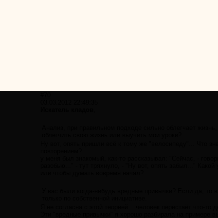
#70
03.03.2012 22:49:35
Искатель кладов
,
Анализ, при правильном подходе сильно облегчает жизнь,
облегчить свою жизнь или выучить мои уроки?
Ну вот, опять пришли всё к тому же "велосипеду"... Что з
повторением?
у меня был знакомый, как-то рассказывал: "Сейчас, - гово
разобью..." - тут тряхнуло, - "Ну вот, опять забыл..." Ка
или чтобы думать вовремя начал?
У вас были когда-нибудь вредные привычки? Если да, то вы
только по собственной инициативе.
Я не согласна с этой теорией... человек перестаёт что-то 
Эти "вредные привычки" я хорошо разбирала на примере вып