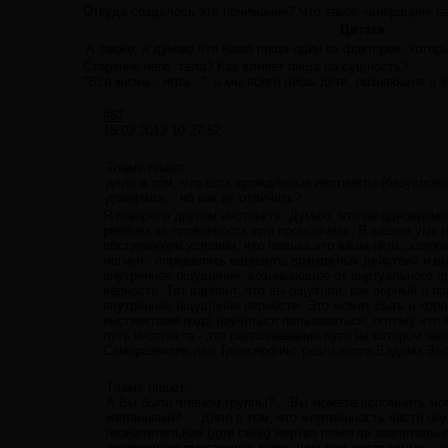
Откуда создалось это понимание? Что такое «вибрация» н
Цитата
А также, я думаю,что наша пища один из факторов, котор
Старение чего, тела? Как влияет пища на сущность?
"Вся жизнь - игра...", а мы всего лишь дети, познающие в э
#67
18.02.2012 10:27:52
Тламе пишет:
дело в том, что есть врождённые инстинкты (безусловн
доверяла... но как их отличить?
Я говорю о другом инстинкте. Думаю, что он одновреме
ребёнка за провинность или промолчать. В вашем уме 
поступка(при условии, что польза это ваша цель, котор
логики - определить варианты возможных действий и во
внутреннее ощущение, возникающее от виртуального пр
верности. Тот вариант, что вы ощутили, как верный и п
внутреннее ощущение верности. Это может быть и хорош
инстинктами надо научиться пользоваться, потому что 
путь инстинкта - это распознавание пути на котором н
Саморазвития или Трансерфинг реальности Вадима Зел
Тламе пишет:
А Вы были членом группы?... Вы можете вспомнить мом
желаниями? … дело в том, что жертвенность часто окуп
незначительная (для себя) жертва помогла значительн
состояние товарища хуже, чем его состояние...
н