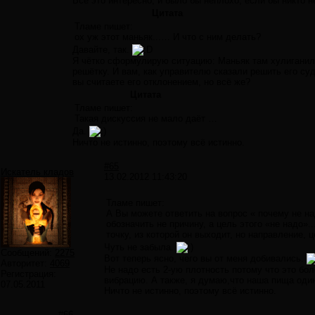
Всё это интересно, и было бы неплохо, если бы никто 
Цитата
Тламе пишет:
ох уж этот маньяк...… И что с ним делать?
Давайте, так.
Я чётко сформулирую ситуацию: Маньяк там хулиганил п
решётку. И вам, как управителю сказали решить его су
вы считаете его отклонением, но всё же?
Цитата
Тламе пишет:
Такая дискуссия не мало даёт …
Да.
Ничто не истинно, поэтому всё истинно.
#65
Искатель кладов
13.02.2012 11:43:20
Тламе пишет:
А Вы можете ответить на вопрос « почему не над
обозначить не причину, а цель этого «не надо»..
точку, из которой он выходит, но направление, ц
Чуть не забыла.
Сообщений:
2275
Вот теперь ясно, чего вы от меня добивались.
Авторитет:
4069
Не надо есть 2-ую плотность потому что это бо
Регистрация:
вибрацию. А также, я думаю,что наша пища один
07.05.2011
Ничто не истинно, поэтому всё истинно.
#66