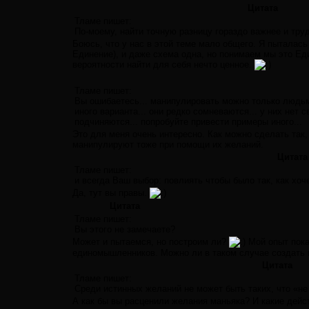
Цитата
Тламе пишет:
По-моему, найти точную разницу гораздо важнее и труд
Боюсь, что у нас в этой теме мало общего. Я пыталась
Единение), и даже схема одна, но понимаем мы это Еди
вероятности найти для себя нечто ценное.
Тламе пишет:
Вы ошибаетесь... манипулировать можно только людьм
иного варианта... они редко сомневаются... у них нет
подчиняются... попробуйте привести примеры иного...
Это для меня очень интересно. Как можно сделать так,
манипулируют тоже при помощи их желаний.
Цитата
Тламе пишет:
и всегда Ваш выбор: повлиять чтобы было так, как хоче
Да, тут вы правы.
Цитата
Тламе пишет:
Вы этого не замечаете?
Может и пытаемся, но построим ли?
Мой опыт пока
единомышленников. Можно ли в таком случае создать н
Цитата
Тламе пишет:
Среди истинных желаний не может быть таких, что «не 
А как бы вы расценили желания маньяка? И какие дей