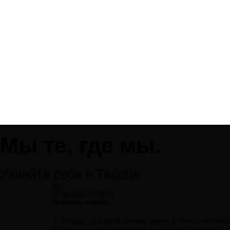
Мы те, где мы.
Узнайте себя в Творце
#61
11.02.2012 10:19:53
Искатель кладов
1. Не факт, что такой человек умрёт. 2. Такого челове