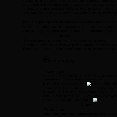
плоскость, а нечто более многомерное, чем шар, поэтому «
одна, но пути к ней совершенно различны... однако, те, кт
путём.... этот путь и будет «Общим Я»... но дело в том, 
примерно эту точку соединения в дальнейшем мы и обрисо
Тут я ещё разбираюсь, поэтому не могу вам ничего связанн
Тут хочется заметить, что «чакры» это слово тоже из опр
«чакры» в других «религиях», учениях... понимание будет л
Цитата
Пока разбираюсь с этим, но точно знаю, что влияет.
Конечно влияет. Но не столько материальное её восприятие
"Вся жизнь - игра...", а мы всего лишь дети, познающие в э
#69
23.02.2012 16:14:28
Тламе пишет:
я просто вижу варианты того, что может произ
элементы приобретены в этой жизни...
Именно! Вы анализируете.
Или я ошибаюс
закончится. Хорош он или плох. Я выбираю п
И, конечно, я умею анализировать и могу это
сильно облегчает жизнь, инстинкты же ведут
жизнь или выучить мои уроки?
Цитата
Тламе пишет:
Изучение этого пути является одним из моих