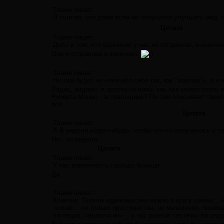
Тламе пишет:
Я считаю, что даже если не получится улучшить мир, т
Цитата
Тламе пишет:
Дело в том, что единение у нас не отправная, а конечна
Она и отправная и конечная.
Тламе пишет:
Но там будет не «лев вёл себя так, как "хорошо"», а
Ладно, видимо, я просто не вижу, как лев может стать 
Роберта Монро - астральщика? Он там описывает такие
всё.
Цитата
Тламе пишет:
А В видели когда-нибудь, чтобы что-то получилось у то
Нет, не видела.
Цитата
Тламе пишет:
У нас вероятность гораздо больше...
Да.
Тламе пишет:
Конечно. Полное единомыслие нужно в кругу семьи... н
точках... не только пространства, но мышления, пони
взглядов, «идеологии»... у нас разные системы взгля