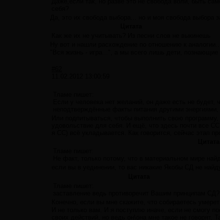
Даже,если так, но разве это не свобода воли, быть са
себя?
Да, это их свобода выбора... но и моя свобода выбора 
Цитата
Как же их не учитывать? Из песни слов не выкинешь
Ну вот и нашли расхождение по отношению к аналогии.
"Вся жизнь - игра...", а мы всего лишь дети, познающие 
#62
11.02.2012 13:00:59
Тламе пишет:
Если у человека нет желаний, он даже есть не будет, 
неподтверждённые факты питания другими энергиями, 
Или подпитываться, чтобы выполнить свою программу, а
удовольствие для себя. И ещё, что здесь почти все СС,
я СС) всё укладывается. Как говорится, сейчас этап пр
Цитата
Тламе пишет:
Не факт, только потому, что в материальном мире найд
если вы в уединении, то вас никакие Якобы СД не найд
Цитата
Тламе пишет:
заставление ведь противоречит Вашим принципам СД?.
Конечно, если вы мне скажите, что собираетесь умереть
И не только вам. И я поступлю иначе, если не смогу по
своих действий, но ведь он\она мне такое не говорят. Т