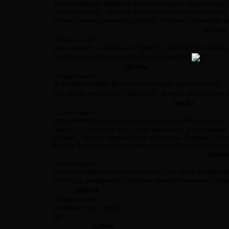
Каким образом задаётся цель отдельных уроков жизни?
своё строение... для них иное обозначение цели нужно..
Тут не поняла контекста вопроса. Поясните, пожалуйст
Цитата
Тламе пишет:
Цель та же — понять всё. Просто, если кто-то отказалс
Тот кто отмазался, тот и будет допонимать.
Цитата
Тламе пишет:
В нашем примере Вы чувствуете себя ущемлённой?
Нет, но мы не создали "Общее Я", а лишь нашли точки
Цитата
Тламе пишет:
есть множество хорошо описанных способов работы с 
Ладно, отстану я от вас с этим маньяком, ибо понимаю,
убивать. То есть изменить его инстинкты. Я права? Есл
маньяк будет к этому стремиться, но исчезнет ли это 
Цитат
Тламе пишет:
Откуда создалось это понимание? Что такое «вибрация
Тут я ещё разбираюсь, поэтому не могу вам ничего связ
Цитата
Тламе пишет:
Старение чего, тела?
Да.
Цитата