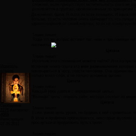
сложнее, если присутствует мстительность (чего не д
развивается в группах, организованным по принципам СС
Да,конечно, была. Я была на всех позициях. И ваша по
больше, то есть человек опять выбирает то, что лучше 
удовлетворения от своей жертвы, то он не пожертвует(е
Тламе пишет:
Тогда тот же вопрос встанет так: «как и при помощи 
инстинкты
Цитата
Тламе пишет:
Источник этого понимания можете найти? Или конкретн
Искатель
Источник моего опыта это
мои размышления
,которые 
кладов
поковыряться в носу, спасти человека. Они одинаковы 
только всего себя, а не только основные органы.
Цитата
Тламе пишет:
Каждый урок даётся с определённой целью.
"Великая" цель - познать себя, которая состоит из мно
Цитата
Сообщений:
Тламе пишет:
2275
Авторитет:
Если, узнав цель урока, не будешь к ней стремиться, т
4069
В этом и проблема проснувшихся, некоторые мусолят с
Регистрация:
проснуться и продолжить путь к цели.
07.05.2011
Тламе пишет: