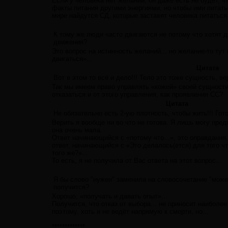
Если у человека нет желаний, он даже есть не будет, 
факты питания другими энергиями, но чтобы ими питать
мире найдутся СД, которые заставят человека питаться.
К тому же люди часто двигаются не потому что хотят дв
движения?
Это вопрос на истинность желаний... но желание-то тут
двигаться»...
Цитата
Вот в этом то всё и дело!!! Тело это тоже сущность, ве
Так мы имеем право управлять «кожей» своей сущности,
отказаться и от этого управления, как проявления СС?
Цитата
Не обязательно есть 2-ую плотность, чтобы жить!!! Гот
Верить я вообще ни во что не готова. Я лишь могу предп
она очень мала.
Ответ начинающийся с «потому что...», это оправдания
ответ, начинающийся с «Это делалось(ется) для того ч
того же?»...
То есть, я не получила от Вас ответа на этот вопрос...
Я бы слово "нужен" заменила на словосочетание "может
получится?
Хорошо, «получать и давать опыт»...
Получится, что отказ от выбора... не приносит наиболее
поэтому, хоть и не ведёт напрямую к смерти, но...
*************