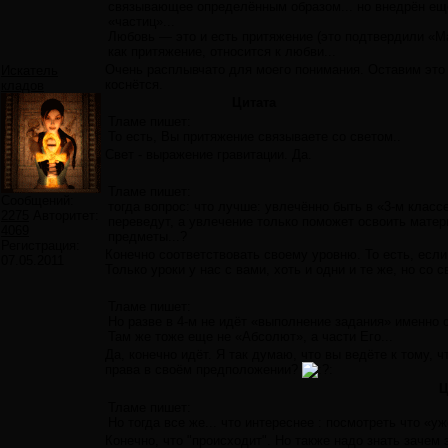
связывающее определённым образом... но внедрён еще
«частиц»...
Любовь — это и есть притяжение (это подтвердили «М
как притяжение, относится к любви...
Очень расплывчато для моего понимания. Оставим это 
Искатель
коснётся.
кладов
Цитата
Тламе пишет:
То есть, Вы притяжение связываете со светом..
Свет - выражение гравитации. Да.
Тламе пишет:
Сообщений:
тогда вопрос: что лучше: увлечённо быть в «3-м классе
2275
Авторитет:
переведут, а увлечение только поможет освоить матер
4069
предметы...?
Регистрация:
Конечно соответствовать своему уровню. То есть, если 
07.05.2011
Только уроки у нас с вами, хоть и одни и те же, но с
Тламе пишет:
Но разве в 4-м не идёт «выполнение задания» именно с
Там же тоже еще не «Абсолют», а части Его...
Да, конечно идёт. Я так думаю, что вы ведёте к тому, ч
права в своём предположении?
Ц
Тламе пишет:
Но тогда все же... что интереснее : посмотреть что «у
Конечно, что "происходит". Но также надо знать зачем 