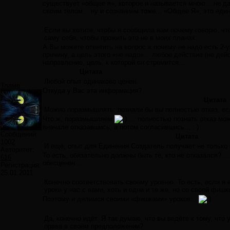
существует «общее я», которое и называется мною... не
своим телом... ну и сознанием тоже... «Общее Я», это един
Если вы хотите, чтобы я сообщила вам почему говорю, что 
саму себя, чтобы прожить это не в моих планах.
А Вы можете ответить на вопрос « почему не надо есть 2-у
причину, а цель этого «не надо»... любое действие (не дейс
направление, цель, к которой он стремится...
Цитата
Любой опыт одинаково ценен.
Тламе
Откуда у Вас эта информация?
Цитата
Можно поразмышлять: познали бы вы полностью отказ, есл
Что ж, поразмышляем
… полностью познать отказ мож
вначале отказавшись, а потом согласившись... : )
Сообщений:
Цитата
1002
И ещё, опыт для Единения Создатель получает не только ч
Авторитет:
То есть, обязательно должны быть те, кто не отказался?
616
обесценен...
Регистрация:
25.01.2011
Конечно соответствовать своему уровню. То есть, если я е
уроки у нас с вами, хоть и одни и те же, но со своей фи
Поэтому и делимся своими «фишками» уроков...
Да, конечно идёт. Я так думаю, что вы ведёте к тому, что 
права в своём предположении?