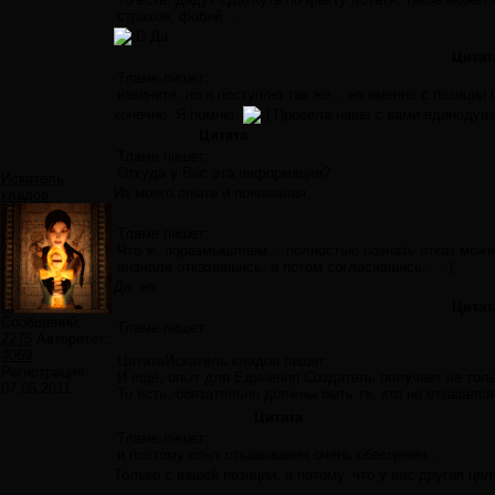
страхов, фобий....
Да.
Цитат
Тламе пишет:
извините, но я поступлю так же... но именно с позиции 
конечно. Я помню.
Провела наше с вами единодуши
Цитата
Тламе пишет:
Откуда у Вас эта информация?
Искатель
Из моего опыта и понимания.
кладов
Тламе пишет:
Что ж, поразмышляем… полностью познать отказ можно
вначале отказавшись, а потом согласившись... : )
Да, но
Цитат
Сообщений:
Тламе пишет:
2275
Авторитет:
4069
ЦитатаИскатель кладов пишет:
Регистрация:
И ещё, опыт для Единения Создатель получает не тольк
07.05.2011
То есть, обязательно должны быть те, кто не отказа
Цитата
Тламе пишет:
и поэтому опыт отказывания очень обесценен...
Только с вашей позиции, и потому, что у вас другая це