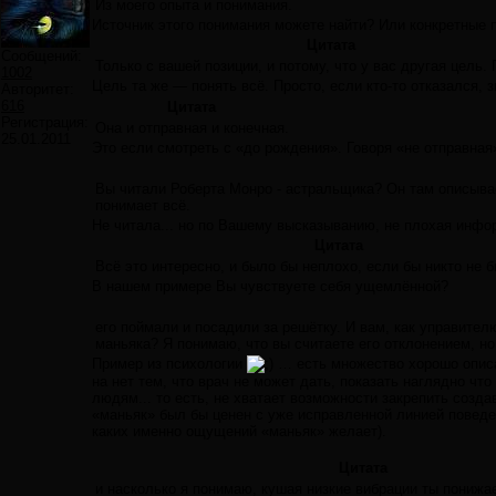
Из моего опыта и понимания.
Источник этого понимания можете найти? Или конкретные 
Цитата
Сообщений:
Только с вашей позиции, и потому, что у вас другая цель.
1002
Цель та же — понять всё. Просто, если кто-то отказался, 
Авторитет:
616
Цитата
Регистрация:
Она и отправная и конечная.
25.01.2011
Это если смотреть с «до рождения». Говоря «не отправная
Вы читали Роберта Монро - астральщика? Он там описывае
понимает всё.
Не читала... но по Вашему высказыванию, не плохая информ
Цитата
Всё это интересно, и было бы неплохо, если бы никто не
В нашем примере Вы чувствуете себя ущемлённой?
его поймали и посадили за решётку. И вам, как управител
маньяка? Я понимаю, что вы считаете его отклонением, но
Пример из психологии
… есть множество хорошо описа
на нет тем, что врач не может дать, показать наглядно чт
людям... то есть, не хватает возможности закрепить созда
«маньяк» был бы ценен с уже исправленной линией повед
каких именно ощущений «маньяк» желает).
Цитата
и насколько я понимаю, кушая низкие вибрации ты пониж