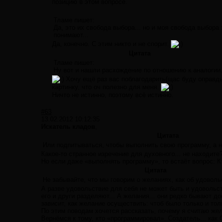
позицию в этом вопросе.
Тламе пишет:
Да, это их свобода выбора... но и моя свобода выбора
понимают...
Да, конечно. С этим никто и не спорит.
Цитата
Тламе пишет:
Ну вот и нашли расхождение по отношению к аналогии.
Хочу ещё раз вас поблагодарить(щас буду оправды
картинку, что оч полезно для меня.
Ничто не истинно, поэтому всё истинно.
#63
13.02.2012 10:12:35
Искатель кладов
,
Цитата
Или подпитываться, чтобы выполнить свою программу, а не
Какое-то странное изречение для духовного... не находите
Но если даже «выполнять программу», то встаёт вопрос: 
Цитата
Не забывайте, что мы говорим о желаниях, как об удоволь
А разве удовольствие для себя не может быть и удовольс
его и други разделяют... А желания... они редко бывают д
зависит, как желание осуществить: чтоб было только и толь
По этим поводам хочется рассказать, почему я считаю ж
Вернёмся к тому, кто «программировал». Создатель... как 