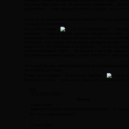
Конечно. Полное единомыслие нужно в кругу семьи... но он
не только пространства, но мышления, понимания... поэт
«идеологии»... у нас разные системы взглядов, но мы же
А как бы вы расценили желания маньяка? И какие действ
позицию в этом вопросе.
ох уж этот маньяк...
… И что с ним делать? … Но ведь 
различен … Первым делом, конечно, обезопасить себя … но
обезопасить себя не убив этого маньяка? На сколько вели
желанию), то и я имею полное право нападать на него (п
зависеть от обстоятельств и их расчёта … что я хочу полу
усилия оправдают себя? … Но выбор в этом всём зависит н
расцениваю желания маньяка, я уже отвечала — как прои
Хочу ещё раз вас поблагодарить(щас буду оправдываться 
оч полезно для меня.
Я тоже детализирую... только свою картину....
Такая д
"Вся жизнь - игра...", а мы всего лишь дети, познающие в э
#64
13.02.2012 11:08:17
Цитата
Тламе пишет:
Какое-то странное изречение для духовного... не наход
нет. что в нём странного?
Тламе пишет: