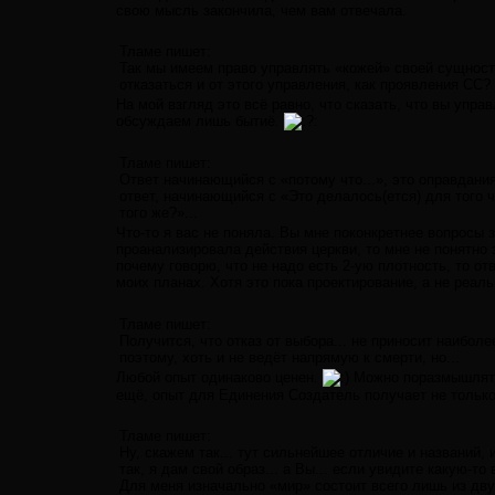
свою мысль закончила, чем вам отвечала.
Тламе пишет:
Так мы имеем право управлять «кожей» своей сущности
отказаться и от этого управления, как проявления СС?
На мой взгляд это всё равно, что сказать, что вы упр
обсуждаем лишь бытиё.
Тламе пишет:
Ответ начинающийся с «потому что...», это оправдани
ответ, начинающийся с «Это делалось(ется) для того 
того же?»...
Что-то я вас не поняла. Вы мне поконкретнее вопросы з
проанализировала действия церкви, то мне не понятно 
почему говорю, что не надо есть 2-ую плотность, то отв
моих планах. Хотя это пока проектирование, а не реаль
Тламе пишет:
Получится, что отказ от выбора... не приносит наиболе
поэтому, хоть и не ведёт напрямую к смерти, но...
Любой опыт одинаково ценен.
Можно поразмышлять:
ещё, опыт для Единения Создатель получает не только 
Тламе пишет:
Ну, скажем так... тут сильнейшее отличие и названий, 
так, я дам свой образ... а Вы... если увидите какую-то
Для меня изначально «мир» состоит всего лишь из двух