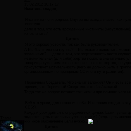
15.02.2012 10:17:17
Искатель кладов
,
Инстинкты - они родные. Внутри вы всегда знаете, как ну
советую.
дело в том, что есть врождённые инстинкты (безусловные),
их отличить?
Цитата
Я это хорошо усвоила, так как была руководителем.
А Вы были членом группы?... Вы можете вспомнить момент
желаниями? … дело в том, что жертвенность часто окупаетс
незначительная (для себя) жертва помогла значительно ул
товарища хуже, чем его состояние... но это жертва, не уд
присутствует мстительность (чего не должно быть в групп
организованным по принципам СС иного пути развития)...
Первичный Создатель. Что значит заложил? Он и есть всё 
зрения, что Первичный Создатель это я\вы\каждый.
Тогда тот же вопрос встанет так: «как и при помощи чего
Всё это уроки, для познания себя. И желания входят в э
СЕБЯ.
Каждый урок даётся с определённой целью. Если, узнав це
задаётся цель отдельных уроков жизни? (ведь цель «позна
Тламе
них иное обозначение цели нужно...
)
Цитата