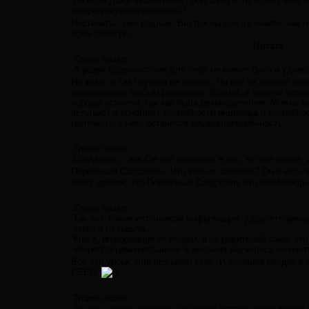
Но если даже «выполнять программу», то встаёт вопро
«перепрограммирования»?
Инстинкты - они родные. Внутри вы всегда знаете, как
всем советую.
Цитата
Тламе пишет:
А разве удовольствие для себя не может быть и удов
Не знаю, я так глубоко не копала. Но вот из личных на
недовольные любым решением. Всегда, и именно потому
хорошо усвоила, так как была руководителем. Можно вс
вступают в конфликт потребности индивида и потребно
группы, но у него останется неудовлетворённость.
Тламе пишет:
Создатель... как Он мог заложить в нас, во всё живое
Первичный Создатель. Что значит заложил? Он и есть в
точку зрения, что Первичный Создатель это я\вы\кажды
Тламе пишет:
Так вот, таким источником информации, удовлетворяю
этого я не нашла...
Книги, информация от людей, и от родителей тоже, это
«перепрограммировании» и желания научились изменят
Всё это уроки, для познания себя. И желания входят 
СЕБЯ.
Тламе пишет:
То есть, дадут сдохнуть по факту Кстати, такое может 