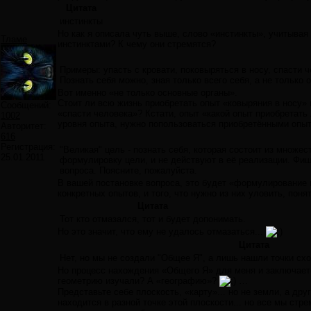
Цитата
инстинкты
Но как я описала чуть выше, слово «инстинкты», учитывая
Тламе
инстинктами? К чему они стремятся?
Примеры: упасть с кровати, поковыряться в носу, спасти 
Познать себя можно, зная только всего себя, а не только 
Вот именно «не только основные органы».
Стоит ли всю жизнь приобретать опыт «ковыряния в носу»
Сообщений:
«спасти человека»? Кстати, опыт «какой опыт приобретать
1002
уровня опыта, нужно попользоваться приобретёнными опыта
Авторитет:
616
Регистрация:
"Великая" цель - познать себя, которая состоит из множе
25.01.2011
формулировку цели, и не действуют в её реализации. Фишка
вопроса. Поясните, пожалуйста.
В вашей постановке вопроса, это будет «формулирование п
конкретных опытов, и того, что нужно из них уловить, понять
Цитата
Тот кто отмазался, тот и будет допонимать.
Но это значит, что ему не удалось отмазаться...
Цитата
Нет, но мы не создали "Общее Я", а лишь нашли точки сх
Но процесс нахождения «Общего Я» для меня и заключается
геометрию изучали? А «географию»?
…
Представьте себе плоскость, «карту»... но не земли, а дру
находится в разной точке этой плоскости... но все мы стре