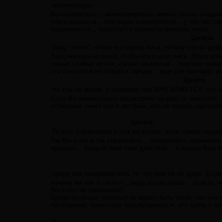
манипуляции.
Вы ошибаетесь... манипулировать можно только людьми
иного варианта... они редко сомневаются... у них нет 
подчиняются... попробуйте привести примеры иного...
Цитата
Заяц "хочет", чтобы его съела лиса, потому что он де
Заяц никогда не хочет, чтобы его съела лиса. Этого мо
самые слабые из них, самые неумелые... поэтому конкрет
это относится не только к зайцам... еще раз повторю: 
Цитата
Но тем не менее, с недавних пор МНЕ КАЖЕТСЯ, что м
Если Вы внимательно посмотрите на мир, то заметите, 
остальных тянет или в экстрим, или на поиски «духовног
Цитата
То есть управление в том же ключе, лишь смена подхо
Так Вы и так и так управляете... отказываясь примени
прессы»... бездействие тоже действие... и всегда Ваш в
среди них наверняка есть те, что вам не по душе. Если 
почему же «не в своё»?... ведь это же наше... то есть
Вы этого не замечаете?
Среди истинных желаний не может быть таких, что «не по
последнему тоже стоит прислушиваться, это связь с об