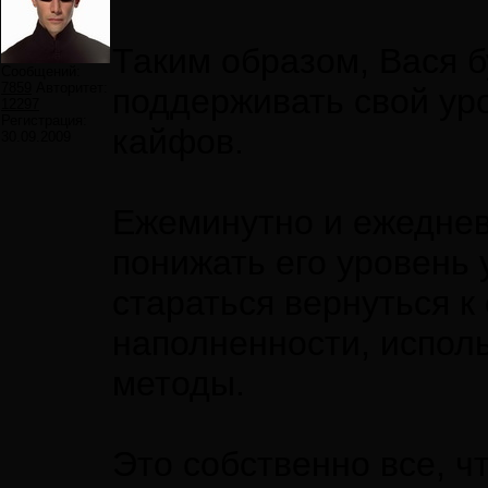
Таким образом, Вася 
Сообщений:
7859
Авторитет:
поддерживать свой ур
12297
Регистрация:
кайфов.
30.09.2009
Ежеминутно и ежеднев
понижать его уровень 
стараться вернуться 
наполненности, испол
методы.
Это собственно все, чт