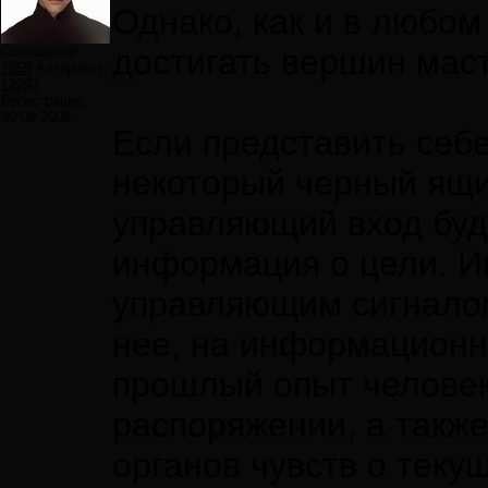
Однако, как и в любом
достигать вершин мас
Сообщений:
7859
Авторитет:
12297
Регистрация:
30.09.2009
Если представить себе
некоторый черный ящик
управляющий вход буд
информация о цели. И
управляющим сигналом
нее, на информационн
прошлый опыт человека
распоряжении, а такж
органов чувств о теку