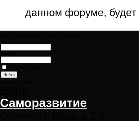
данном форуме, будет 
Поиск
Пользователи
Правила
Регистрация
Логин:
Пароль:
Запомнить меня
Напомнить пароль
Войти
Саморазвитие
Страницы:
Пред.
1
2
3