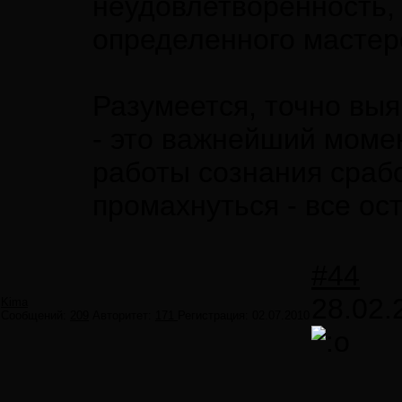
неудовлетворенность,
определенного мастер
Разумеется, точно вы
- это важнейший момен
работы сознания сраб
промахнуться - все ос
#44
28.02.
Kima
Сообщений:
209
Авторитет:
171
Регистрация:
02.07.2010