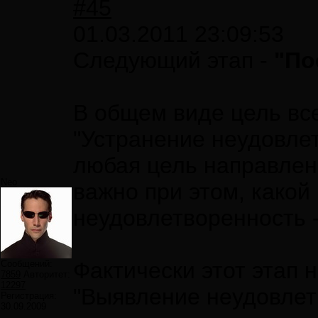
#45
01.03.2011 23:09:53
Следующий этап -
"По
В общем виде цель вс
"Устранение неудовлет
любая цель направлен
Neo
важно при этом, какой
неудовлетворенность 
Фактически этот этап 
Сообщений:
7859
Авторитет:
12297
"Выявление неудовлет
Регистрация:
30.09.2009