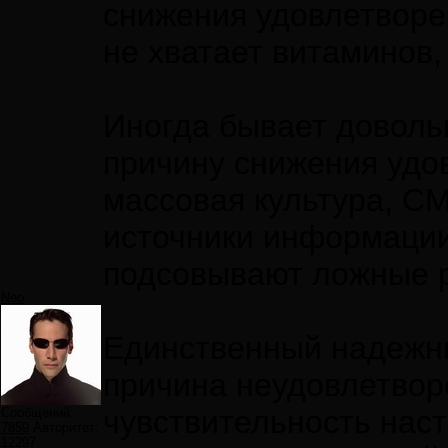
снижения удовлетворе
не хватает витаминов,
Иногда бывает доволь
причину снижения удов
массовая культура, С
источники информации,
подсовывают ложные 
Neo
Единственный надежны
причина неудовлетворе
чувствительность нас
Сообщений:
7859
Авторитет:
12297