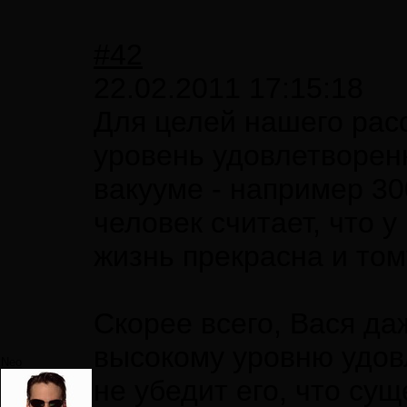
#42
22.02.2011 17:15:18
Для целей нашего рас
уровень удовлетворен
вакууме - например 30
человек считает, что у
жизнь прекрасна и том
Скорее всего, Вася да
высокому уровню удовл
Neo
не убедит его, что су