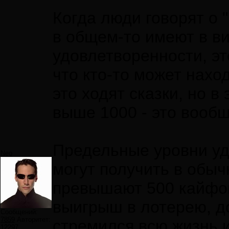
Когда люди говорят о 
в общем-то имеют в в
удовлетворенности, эт
что кто-то может нахо
это ходят сказки, но в
выше 1000 - это вооб
Предельные уровни уд
Neo
могут получить в обыч
превышают 500 кайфов
выигрыш в лотерею, до
Сообщений:
7859
Авторитет:
стремился всю жизнь 
12297