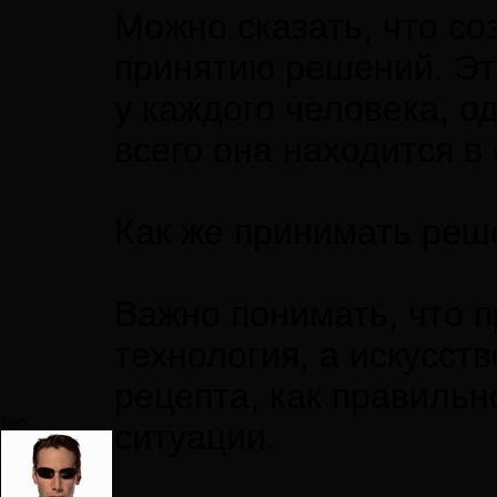
Можно сказать, что со
принятию решений. Эт
у каждого человека, о
всего она находится в
Как же принимать реш
Важно понимать, что п
технология, а искусство
рецепта, как правиль
Neo
ситуации.