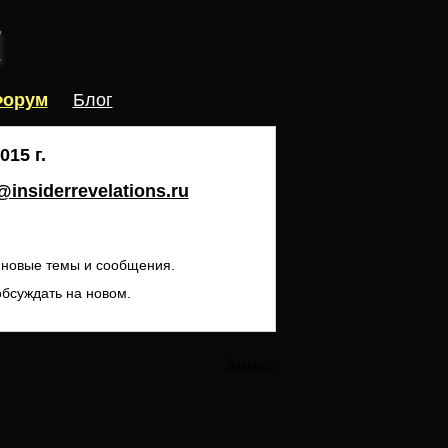
орум
Блог
15 г.
insiderrevelations.ru
ь новые темы и сообщения.
обсуждать на новом.
Закрыть