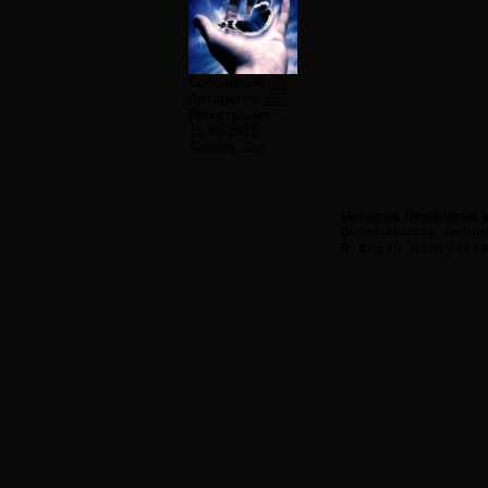
Сообщений:
77
Авторитет:
256
Регистрация:
15.09.2012
Sapienti Sat
История Порфирия 
Возможность чело
В видео присутст