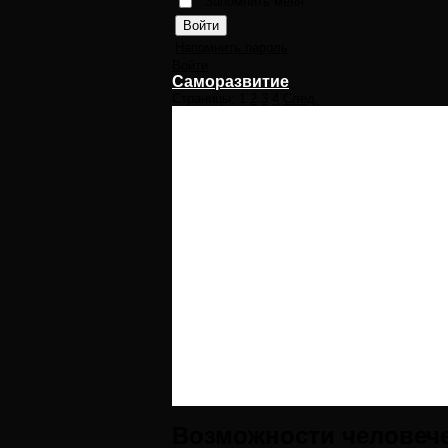
Запомнить меня
Напомнить пароль
Войти
Саморазвитие
Страницы:
1
2
3
4
След.
Возможности человече