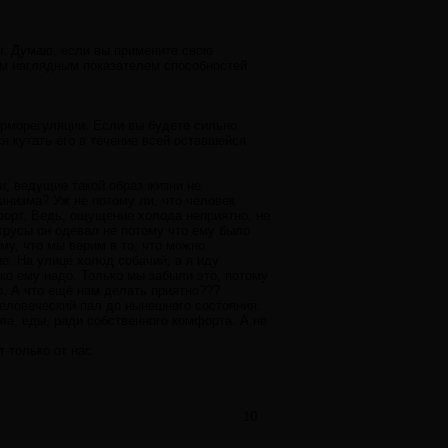
ы. Думаю, если вы примените свою
мым наглядным показателем способностей
терморегуляции. Если вы будете сильно
ся кутать его в течение всей оставшейся
и, ведущие такой образ жизни не
анизма? Уж не потому ли, что человек
форт. Ведь, ощущение холода неприятно, не
трусы он одевал не потому что ему было
ому, что мы верим в то, что можно
е. На улице холод собачий, а я иду
ко ему надо. Только мы забыли это, потому
о. А что ещё нам делать приятно???
человеческий пал до нынешнего состояния.
ла, еды, ради собственного комфорта. А не
т только от нас.
10