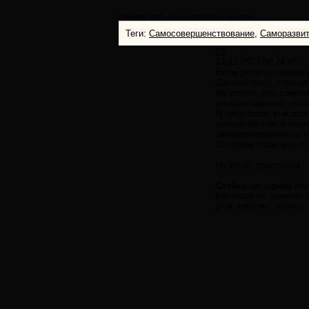
Пример того, на что способен человек.
Теги:
Самосовершенствование
,
Саморазви
#1
12.11.2012 00:24:45
Всем доброго времени
Данную тему, я посвя
Не секрет, что совре
весьма широкий, но не
Я предлагаю выкладыв
возможностей, а такж
заинтересованность и
Желание поделиться ч
Ну чтож, приступим...
Стойка на одном па
Наглядная демонс
Для многих может