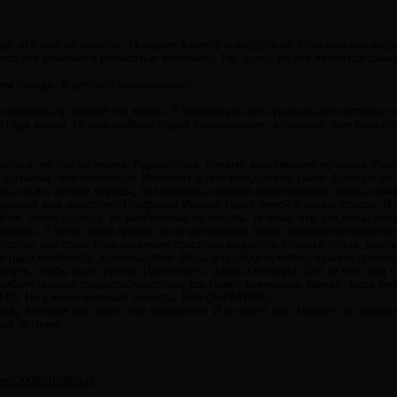
щи, это уже не новость. Поищите в инете и найдёте об этом немало инф
 что это реально и полностью возможно. Но, даже, не это является са
ном стенде, в детской поликлинике?
го ребёнка, в первый год жизнь. У младенцев есть уникальная система 
го года жизни, то ваш ребёнок будет болезненным, а главное, вам придёт
цитата, но тем не менее. Вдумайтесь, почему закаливания полезны. Люд
к организм приспособится. И почему у новорождённого такие функции орг
ды, но и в лютые морозы, без одежды, которая обеспечивает, лишь, ком
душкой вам известен? Порфирий Иванов тусил зимой в одних трусах. И 
если, снять одежду, то замёрзнешь на смерть. Я знаю, что это лишь пот
одежды. У меня, одно время, из-за щитовидки, было повышенное давлени
 потею, как слон. Наш организм способен выделять столько тепла, сколь
и ради комфорта. Удовольствия. Ведь в одежде приятно, кушать приятн
знуть, чтобы было уютно. Приятность, дамы и господа. Вот за что, род 
ебляя низших существ(животные, растения, минералы, камни), ради теп
МО. Но у меня хорошая новость. Всё ОБРАТИМО.
аниц, которые мы сами себе воздвигли. И он ищет нас. Найдёт ли, зависи
всё истинно.
cles/2008/01/28/ice/