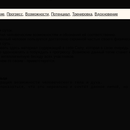
тие
,
Прогресс
,
Возможности
,
Потенциал
,
Тренировка
,
Вдохновение
 суток.
тил человеческим возможностям и обозначил её соответственно.
менный человек пользуется достаточно скромной частью своего физическ
 суть...
ать здесь материал содержащий в себе Силу, которая в свою очередь 
е вдохновлять и побуждать к прогрессу. Возможно данный топик станет
 интеллигентную беседу всех участников.
ем-то своим - приветствуется.
льце
трация возможности человеческого тела и духа.
 показаться, что это нереально и сочтёт данное липой, но