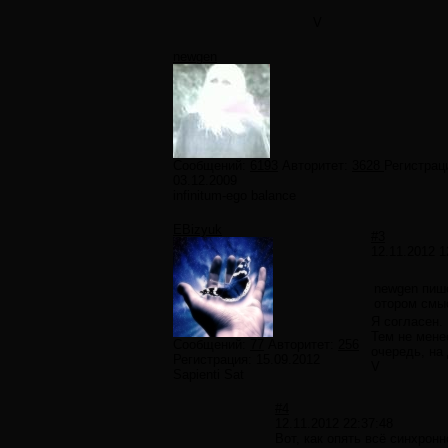
V
newgen
Сообщений:
6193
Авторитет:
3628
Регистрац
03.12.2009
infinitum-ego balance
EBizyuk
#3
12.11.2012 1
newgen пиш
отором смыс
Я согласен.
Тем не мене
Сообщений:
77
Авторитет:
256
очередь, на
Регистрация:
15.09.2012
V
Sapienti Sat
#4
12.11.2012 22:37:48
Вот, как опять всё синхронн