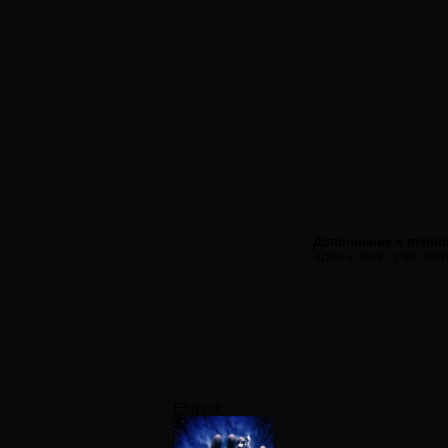
Дополнение к перво
Здесь всё уже ск
EBizyuk