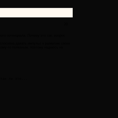
20
ого потенциала. Почему это так, вопрос
способна давать импульс к развитию своих
 кому-то полезным, поэтому надеюсь на
 так ли это...