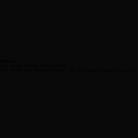
Иванова
века к адаптации температуры.
вует некий сектанский уклон, но нам важно увидеть другое