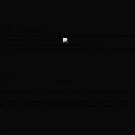
#2
12.11.2012 00:51:30
Последние слова в последнем ролике в некотором смысле универсал
невозможно, здесь и сейчас?"
"К высотам!" © Григорий Палама, последние слова.
Спасибо Вам большое за вопросы, без них я ничего из того что напис
ия:
2:25:51
Цитата
ет:
ле универсальный ответ на вопрос "Почему это невозможно, здесь и се
е, я голосую за самосовершенствование в глобальном смысле. Конечно,
 Дух и Сердце. Только так, прогресс будет действительно полезным и ус
о.