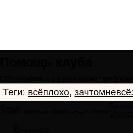
Помощь клуба
Обращайтесь с реальными проблема
Теги:
всёплохо
,
зачтомневсё
#1
Модератор
23.03.2010 0
Сообщений:
7859
Авторитет:
12297
Регистрация:
30.09.2009
Есть ли у в
Не постесняй
#2
24.03.2010 19:31:03