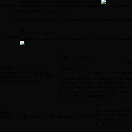
Они не мешают,скорее забавляют и интересуют
Frenkel
Т.е. когда я видел человечка по стене бегающего ..нарисованного
сущность? Или чтото другое?
Спросить бы рад,только не успею проснувшись вспомнить что ну
#5
26.03.2010 19:42:20
demografic
задай себе вопрос что тебе мешает спросить об этих странно
#6
26.03.2010 20:17:54
Ци
newgen
Frenkel пишет:
Сообщений:
6193
Авторитет:
Спросить бы рад,только не успею просн
3628
Регистрация:
03.12.2009
Ты задай себе вопрос сам -оно тебе над
infinitum-ego balance
помолился Богу или его Воинству,или С
И тебе советую того же,но это вопрос т
"К высотам!" © Григорий Палама, после
Спасибо Вам большое за вопросы, без ни
#7
27.03.2010 23:47:25
Astennu
Мне неинтересны "о
Сообщений:
20
Авторитет:
2
Регистрация:
29.12.2009
общаться....
Каждый раз стараюс