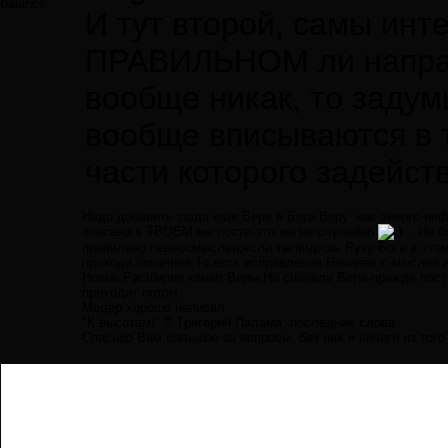
balance
И тут второй, самы инт
ПРАВИЛЬНОМ ли направ
вообще никак, то задум
вообще вписываются в 
части которого задейст
Надо добавить сюда еще Веру в Бога.Веру -как энерго-инф
описано в ТВОЕМ же посте-это же не случайно
...Не 
правильно переосмыслен,если ты видишь Руку Бога в этом
проходи покаяние.То есть исправление.Начиная с мыслей 
Новое.Расширяя канал Веры.Но сначала Вера-прежде пости
приходит потом.
Модер хорошо написал.
"К высотам!" © Григорий Палама, последние слова.
Спасибо Вам большое за вопросы, без них я ничего из того