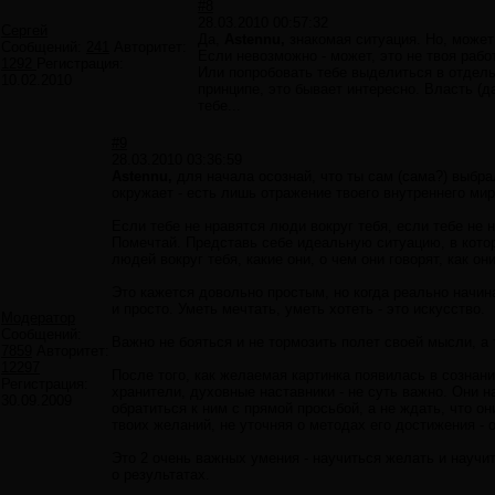
#8
28.03.2010 00:57:32
Сергей
Да,
Astennu,
знакомая ситуация. Но, может 
Сообщений:
241
Авторитет:
Если невозможно - может, это не твоя рабо
1292
Регистрация:
Или попробовать тебе выделиться в отдель
10.02.2010
принципе, это бывает интересно. Власть (д
тебе...
#9
28.03.2010 03:36:59
Astennu,
для начала осознай, что ты сам (сама?) выбрал
окружает - есть лишь отражение твоего внутреннего ми
Если тебе не нравятся люди вокруг тебя, если тебе не 
Помечтай. Представь себе идеальную ситуацию, в котор
людей вокруг тебя, какие они, о чем они говорят, как о
Это кажется довольно простым, но когда реально начина
и просто. Уметь мечтать, уметь хотеть - это искусство.
Модератор
Сообщений:
Важно не бояться и не тормозить полет своей мысли, а
7859
Авторитет:
12297
После того, как желаемая картинка появилась в сознани
Регистрация:
хранители, духовные наставники - не суть важно. Они н
30.09.2009
обратиться к ним с прямой просьбой, а не ждать, что о
твоих желаний, не уточняя о методах его достижения - 
Это 2 очень важных умения - научиться желать и науч
о результатах.