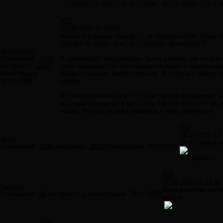
личностных качеств, он такой... Хотя может это и 
#17
28.03.2010 17:19:04
Конечно страшно выходить за пределы себя. Ведь ты
собой? Не умру ли я? Что вообще произойдет?".
Модератор
Сообщений:
7859
А произойдет следующее - ты не умрешь, но ты и н
Авторитет:
12297
себя прежнюю. Но твоя энергетическая и ментальна
Регистрация:
более сильным, более светлым. В этом нет ничего та
30.09.2009
санках.
А твой жизненный опыт - это не только фундамент, 
расправить крылья и взлететь. Так что не стоит так у
новое. Ты ведь всегда сможешь к нему вернуться.
#18
28.03.2010 17:
Volga
Есть сила в т
Сообщений:
1996
Авторитет:
3882
Регистрация:
09.02.2010
Я попробую.
#19
28.03.2010 18:11:20
Astennu
Всем спасибо за от
Сообщений:
20
Авторитет:
2
Регистрация:
29.12.2009
мысли.
.
#20