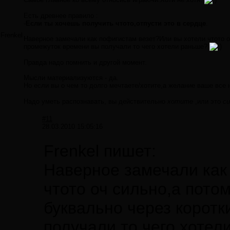
Есть древнее правило :
-
Если ты хочешь получить чтото,отпусти это в сердце
.
Frenkel
Наверное замечали как пофигистам везет?Или вы хотели чтото оч
промежуток времени вы получали то чего хотели раньше?
Правда надо помнить и другой момент.
Мысли материализуются - да.
Но если вы о чем то долго мечтаете/хотите,а желание ваше все 
Надо уметь распознавать, вы действительно
хотите
,или это
с
#11
28.03.2010 15:05:16
Frenkel пишет:
Наверное замечали как
чтото оч сильно,а пото
буквально через корот
получали то чего хотел