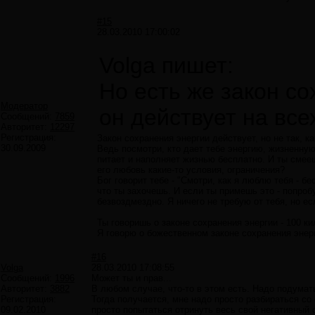
#15
28.03.2010 17:00:02
Volga пишет:
Но есть же закон со
Модератор
он действует на все
Сообщений:
7859
Авторитет:
12297
Регистрация:
Закон сохранения энергии действует, но не так, к
30.09.2009
Ведь посмотри, кто дает тебе энергию, жизненную
питает и наполняет жизнью бесплатно. И ты смееш
его любовь какие-то условия, ограничения?
Бог говорит тебе - "Смотри, как я люблю тебя - б
что ты захочешь. И если ты примешь это - попробу
безвоздмездно. Я ничего не требую от тебя, но ес
Ты говоришь о законе сохранения энергии - 100 
Я говорю о божественном законе сохранения энерг
#16
Volga
28.03.2010 17:08:55
Сообщений:
1996
Может ты и прав...
Авторитет:
3882
В любом случае, что-то в этом есть. Надо подумат
Регистрация:
Тогда получается, мне надо просто разбираться со
09.02.2010
просто попытаться отринуть весь свой негативный 