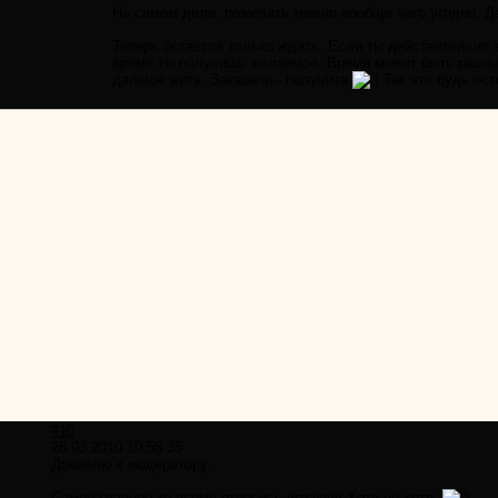
На самом деле, пожелать можно вообще чего угодно. Да
Теперь остается только ждать. Если ты действительно 
время ты получишь желаемое. Время может быть разным 
дальше жить. Заказали - получите
Так что будь ос
#10
28.03.2010 10:58:35
Добавлю к модератору.
Самое главное ко всему относись играючи.Хоти не хотя.