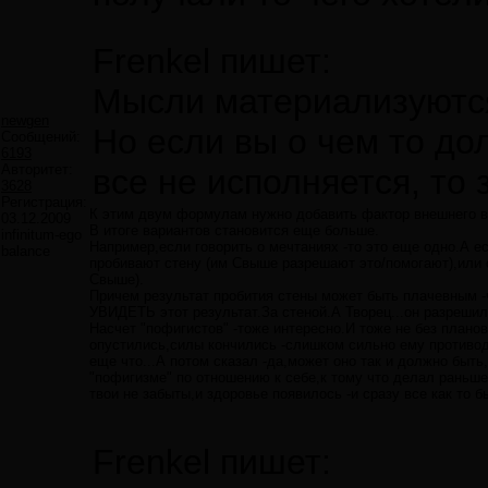
Frenkel пишет:
Мысли материализуются
newgen
Но если вы о чем то до
Сообщений:
6193
Авторитет:
все не исполняется, то 
3628
Регистрация:
К этим двум формулам нужно добавить фактор внешнего во
03.12.2009
В итоге вариантов становится еще больше.
infinitum-ego
Например,если говорить о мечтаниях -то это еще одно.А 
balance
пробивают стену (им Свыше разрешают это/помогают),или 
Свыше).
Причем результат пробития стены может быть плачевным -ч
УВИДЕТЬ этот результат.За стеной.А Творец...он разрешил 
Насчет "пофигистов" -тоже интересно.И тоже не без плано
опустились,силы кончились -слишком сильно ему противоде
еще что...А потом сказал -да,может оно так и должно быт
"пофигизме" по отношению к себе,к тому что делал раньше,
твои не забыты,и здоровье появилось -и сразу все как то
Frenkel пишет: