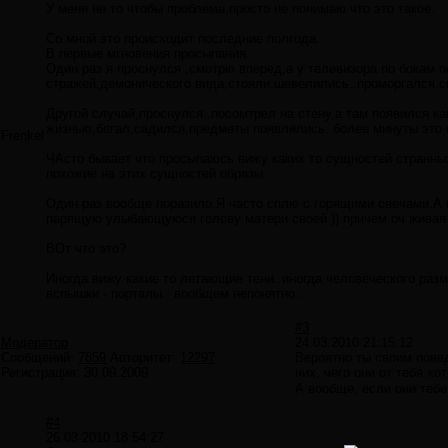
У меня не то чтобы проблема,просто не понимаю что это такое.
Со мной это происходит последние полгода.
В первые мгновения просыпания.
Один раз я проснулся ,смотрю вперед,а у телевизора по бокам п
стражей,демонического вида,стояли,шевелились..проморгался,с
Другой случай,проснулся..посомтрел на стену,а там появился к
жизнью,бегал,садился,предметы появлялись..более минуты это пр
Frenkel
ЧАсто бывает что просыпаюсь вижу каких то сущностей странных
похожие на этих сущностей образы .
Один раз вообще поразило.Я часто сплю с горящими свечами.А 
парящую улыбающуюся голову матери своей )) причем оч живая 
ВОт что это?
Иногда вижу какие то летающие тени..иногда человеческого разм
вспышки - порталы.. вообщем непонятно..
#3
Модератор
24.03.2010 21:15:12
Сообщений:
7859
Авторитет:
12297
Вероятно ты своим пове
Регистрация:
30.09.2009
них, чего они от тебя хо
А вообще, если они тебе
#4
26.03.2010 18:54:27