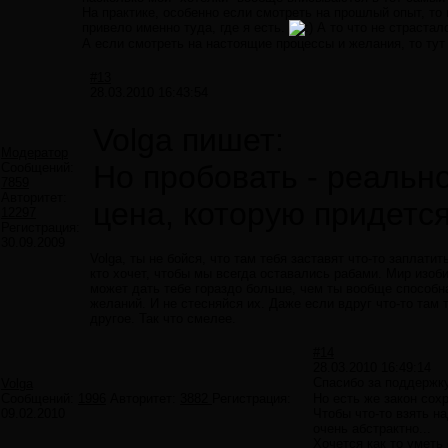
На практике, особенно если смотреть на прошлый опыт, то в
привело именно туда, где я есть.
А то что не страстал
А если смотреть на настоящие процессы и желания, то тут 
#13
28.03.2010 16:43:54
Volga пишет:
Модератор
Но пробовать - реально
Сообщений:
7859
Авторитет:
цена, которую придется
12297
Регистрация:
30.09.2009
Volga, ты не бойся, что там тебя заставят что-то заплатит
кто хочет, чтобы мы всегда оставались рабами. Мир изо
может дать тебе гораздо больше, чем ты вообще способн
желаний. И не стесняйся их. Даже если вдруг что-то там
другое. Так что смелее.
#14
28.03.2010 16:49:14
Спасибо за поддержк
Volga
Сообщений:
1996
Авторитет:
3882
Регистрация:
Но есть же закон сох
09.02.2010
Чтобы что-то взять на
очень абстрактно...
Хочется как то уметь