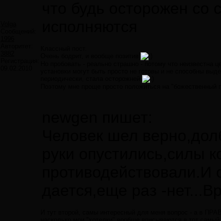
что будь осторожен со 
исполняются
Volga
Сообщений:
1996
Авторитет:
Классный пост.
3882
Очень бодрит, и вообще позитив
Регистрация:
Но пробовать - реально страшно - потому что неизвестна 
09.02.2010
установки могут быть просто не готовы и не способны вы
периодически, стала осторожней
Поэтому мне проще просто положиться на "божественный п
newgen пишет:
Человек шел верно,дол
руки опустились,силы 
противодействовали.И о
дается,еще раз -нет...В
И тут второй, самы интересный для меня вопрос - а в ПР
насколько мои "хотелки" вообще вписываются в тот самый 