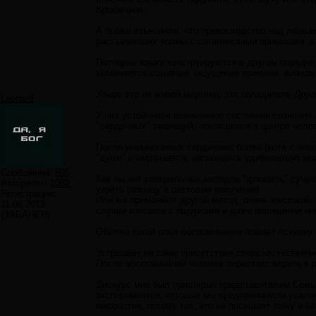
Крошечное.
А позже изъяснили, что превосходство над людьми
рассылающих волны с сатанинскими приказами, а
Паттерны языка конструируются в другом порядке,
Изменяется сознание, ощущения времени, возможн
Упырь это не живой мертвец, это обладатель
Друг
Leonard
У них устойчивое измененное состояние сознания,
"сердечных" эманаций, покоящихся в центре челов
После невыносимых сердечных болей (хотя с неко
"души" и омрачается, наполняясь удивительно мр
Сообщений:
595
Как бы нет специальных методов "доказать" сущес
Авторитет:
1082
узреть разницу в световом излучении.
Регистрация:
Или же применяют другой метод, очень жестокий: 
11.06.2013
случаи контакта с ящурками и даже похищения ин
(ЗАБАНЕН)
Обычно такой опыт воспоминания ломает психику
Устрашает не само присутствие сверхъестественно
После воспоминаний человек перестает верить в 
Дискурс мне был приоткрыт представителем Семьи,
экспериментов, которые мы предпринимали усилия
масонства, потому тех, кто не посещает ложу и не