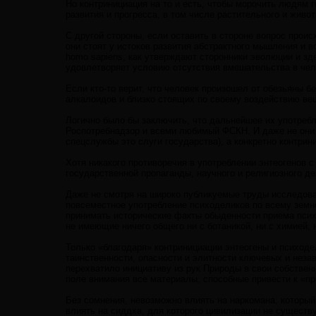
Но контринициация на то и есть, чтобы морочить людям
развития и прогресса, в том числе растительного и живот
С другой стороны, если оставить в стороне вопрос проис
они стоят у истоков развития абстрактного мышления и
homo sapiens, как утверждают сторонники эволюции и зд
удовлетворяет условию отсутствия вмешательства в че
Если кто-то верит, что человек произошел от обезьяны 
алкалоидов и близко стоящих по своему воздействию вещ
Логично было бы заключить, что дальнейшее их употребле
Роспотребнадзор и всеми любимый ФСКН. И даже не они 
спецслужбы это слуги государства), а конкретно контрин
Хотя никакого противоречия в употреблении энтеогенов с
государственной пропаганды, научного и религиозного д
Даже не смотря на широко публикуемые труды исследова
повсеместное употребление психоделиков по всему зем
принимать исторические факты обыденности приема псих
не имеющие ничего общего ни с ботаникой, ни с химией, 
Только «благодаря» контринициации энтеогены и психоде
таинственности, опасности и элитности ключевых и нез
перехватило инициативу из рук Природы в свои собствен
поле внимания все материалы, способные привести к «п
Без сомнения, невозможно влиять на наркомана, который
влиять на сиддха, для которого цивилизации не существ