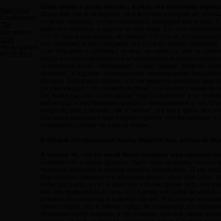
Блин какже я устал писать.. а ведь это всеголиш первы
Кристалл
Мама мне так и не верила, но я всетаки уговорил ее хотяб
Сообщений:
со мной говорить, чтото спрашивать меня(уже без угроз). Я 
798
вижу его насквозь и других из них вижу. Его это интересов
Авторитет:
что он был в перчатках), но уверял что это не экстрасенс
2196
его перчатки, я еще подумал что если он снимит перчатки,
Регистрация:
снял перчатки и протянул их мне, но ничего в нем не изм
07.10.2012
Когда я только прикоснулся к перчатками, я почувствовал ч
чувствовал чтото "нехорошее", очень "чужая" энергия чтоли
влияние". И сделав насколько мог невозмутимое лицо(poker
Он взял перчатки и сказал, что им незачем наносить мне к
ты уже увидел - это безрезультатно" и я несмогу никаким 
Он также дал мне чтото вроде "карты-пропуска" в их лабор
зайти туда и экспериментировать с имеющимися у них пси
веществ(типа с земли), так и "ихних", и я могу брать все чт
Он также рассказал мне какуюто притчу или же легенду о б
сожалению сейчас ее уже не помню.
В общем это примерно конец первого сна, который был
А теперь то, что со мной было сегодня, мне сначала с
Снилось что я купил фрукты, гдето толи на рынке толи хз 
подошла женщина и начала фрукты перерывать. Я как увиде
Она начала говорить что ей нужен фрукт, толи для себя, т
и быстро ушла, и тут я заметил, что она кроме того, что 
них она превратила в кашу, но главное что даже не взяла с
схватил эти ошметки и побежал за ней. Я встретил женщин
также сказал, что я сейчас найду ее и размажу эти ошметки
Женщина чтото сказала, и тут я понял, что она своим тел