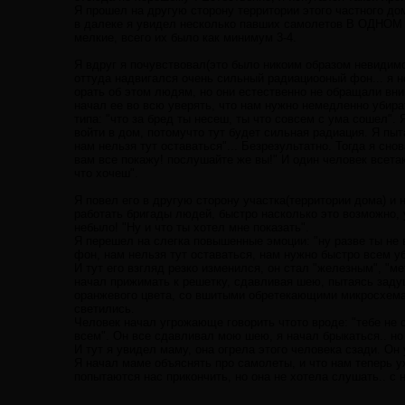
Я прошел на другую сторону территории этого частного дом
в далеке я увидел несколько павших самолетов В ОДНОМ 
мелкие, всего их было как минимум 3-4.
Я вдруг я почувствовал(это было никоим образом невидимо,
оттуда надвигался очень сильный радиациооный фон... я 
орать об этом людям, но они естественно не обращали вним
начал ее во всю уверять, что нам нужно немедленно убира
типа: "что за бред ты несеш, ты что совсем с ума сошел".
войти в дом, потомучто тут будет сильная радиация. Я пыт
нам нельзя тут оставаться"... Безрезультатно. Тогда я сно
вам все покажу! послушайте же вы!" И один человек всета
что хочеш".
Я повел его в другую сторону участка(территории дома) и
работать бригады людей, быстро насколько это возможно,
небыло! "Ну и что ты хотел мне показать".
Я перешел на слегка повышенные эмоции: "ну разве ты не
фон, нам нельзя тут оставаться, нам нужно быстро всем у
И тут его взгляд резко изменился, он стал "железным", "м
начал прижимать к решетку, сдавливая шею, пытаясь задуш
оранжевого цвета, со вшитыми обретекающими микросхемам
светились.
Человек начал угрожающе говорить чтото вроде: "тебе не 
всем". Он все сдавливал мою шею, я начал брыкаться.. но
И тут я увидел маму, она огрела этого человека сзади. Он 
Я начал маме объяснять про самолеты, и что нам теперь у
попытаются нас прикончить, но она не хотела слушать.. с н