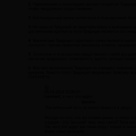
1
. Наркоманами и инвалидами делают людей не Традиции,
чтобы продолжать существование.
2
. Беспорядочный прием энтеогенов и психоделиков бесп
3
. Ни одна из Традиций не заинтересована в выживании 
достижением адепта на пути Традиции является его иниц
4
. Магическая Традиция сиротского толка является един
согласно строгим правилам протокола этикета, направлен
5
. Энтеогены и психоделики представляют собой фундаме
растения предлагают возможность адепту путешествовать
6
. Мистико-религиозные Традиции не отрицают значение 
диурном. Вместо этого Традиция предлагает практику ас
(ЗАБАНЕН)
#2
05.01.2014 22:00:07
Leonard,
а чего это вдруг:
Цитата
Растительный путь не может вывести в диурн
Исходя из того, что вы писали ранее, я понял ч
а диурн - это "высший" мир, мир света? Типа к
Так чего это вдруг растения ведут только в ниж
Выже сами написали: