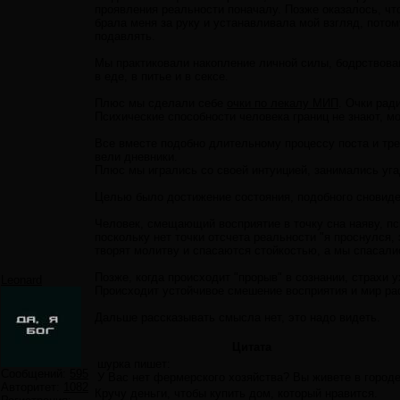
проявления реальности поначалу. Позже оказалось, чт
брала меня за руку и устанавливала мой взгляд, пото
подавлять.
Мы практиковали накопление личной силы, бодрствова
в еде, в питье и в сексе.
Плюс мы сделали себе
очки по лекалу МИП
. Очки рад
Психические способности человека границ не знают, мо
Все вместе подобно длительному процессу поста и тр
вели дневники.
Плюс мы игрались со своей интуицией, занимались уг
Целью было достижение состояния, подобного сновиден
Человек, смещающий восприятие в точку сна наяву, пс
поскольку нет точки отсчета реальности "я проснулся,
творят молитву и спасаются стойкостью, а мы спасал
Позже, когда происходит "прорыв" в сознании, страхи 
Leonard
Происходит устойчивое смешение восприятия и мир ра
Дальше рассказывать смысла нет, это надо видеть.
Цитата
шурка пишет:
Сообщений:
595
У Вас нет фермерского хозяйства? Вы живете в город
Авторитет:
1082
Кручу деньги, чтобы купить дом, который нравится.