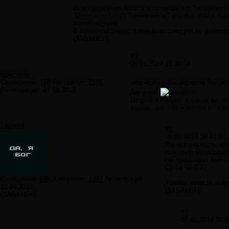
Использование Логоса и заговора это "мошеннич
"Логосы планет", "гении звезд" это все театр, 
освобождения.
В конечном счете, побеждать следует не дьявола
(ЗАБАНЕН)
#5
06.01.2014 15:38:04
Кристалл
Сообщений:
798
Авторитет:
2196
ибо если с Люцифером Люцифе
Регистрация:
07.10.2012
Данунах!
Откройте секрет, в каком же 
задам.. как там живется в "но
Leonard
#6
06.01.2014 18:47:57
Вы все хихикать из
познания метафизик
Не пробовали войти
Суток на 5-7?
Сообщений:
595
Авторитет:
1082
Регистрация:
Хотите, вместе вой
11.06.2013
(ЗАБАНЕН)
(ЗАБАНЕН)
#7
07.01.2014 02:5
Ц