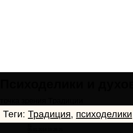
Психоделики и духо
точка зрения Традиции
Теги:
Традиция
,
психоделики
#1
05.01.2014 19:28:25