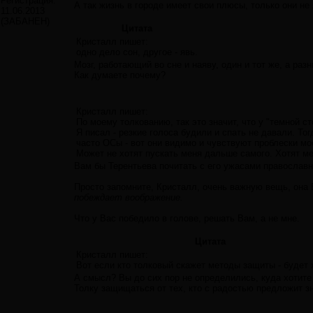
Регистрация:
А так жизнь в городе имеет свои плюсы, только они не
11.06.2013
(ЗАБАНЕН)
Цитата
Кристалл пишет:
одно дело сон, другое - явь.
Мозг, работающий во сне и наяву, один и тот же, а раз
Как думаете почему?
Кристалл пишет:
По моему толкованию, так это значит, что у "темной с
Я писал - резкие голоса будили и спать не давали. То
часто ОСы - вот они видимо и чувствуют проблески мо
Может не хотят пускать меня дальше самого. Хотят ме
Вам бы Терентьева почитать с его ужасами православно
Просто запомните, Кристалл, очень важную вещь, она 
побеждает воображение.
Что у Вас победило в голове, решать Вам, а не мне.
Цитата
Кристалл пишет:
Вот если кто толковый скажет методы защиты - будет 
А смысл? Вы до сих пор не определились, куда хотите
Толку защищаться от тех, кто с радостью предложит зн