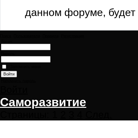
данном форуме, будет 
Поиск
Пользователи
Правила
Регистрация
Логин:
Пароль:
Запомнить меня
Напомнить пароль
Войти
Саморазвитие
Страницы:
1
2
3
4
След.