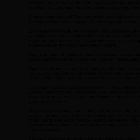
Чтобы не ходить вокруг да около, выложу сначала взгл
условиях отсутствия инициатического стандарта лю
С точки зрения данной Традиции
любое употребление ве
повлечь любой род зависимости и даже смерть, желанн
Для обывателя это является, своего рода, подтверждени
рассуждает в лоне контринициации. Традиция инициатичес
сиддха вайдья или учение абстрактной магии, не гаранти
подразумевает его самую настоящую смерть.
Представление об инициатической смерти как символиче
смерть адепта (и его воскресение), с целью прекращения
Прием энтеогенов как средства преодоления черного шум
толка. Это указывает на человеческий источник происхо
сил и знаний берет на себя не сам человек, а его иници
С позиций сиротского дискурса энтеогены представляют 
должен самостоятельно разыскать себе инициатического 
сами энтеогены являются причиной развития сиротского 
дальние расстояния.
Фактически сами растения, а точнее силы, имеющие вид 
виде защитников и учителей. Поскольку данная часть ре
флороцентризме живой природы. Адепт магической Тради
духами-хранителями растений, которых попросту невозм
головного мозга.
Словно в отместку за потерянное человечеством знание,