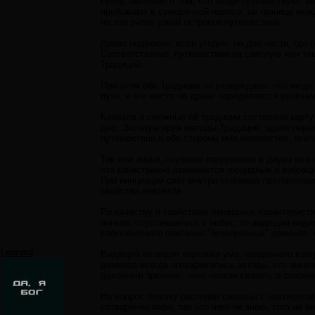
Представление о том, что люди путешествуют вв
пребывают в сумеречной полосе, на границе меж
но это очень узкий островок путешествий.
Древо поделено, если угодно, на две части, где
Соответственно, путешествие на светлую или те
Традиций.
При этом обе Традиции не утверждают, что люди 
пути, и его место на древе определяется успеха
Каббала и смежные ей традиции составили карту 
дно. Эксплуатируя методы Традиций, адепт пере
путешествия в обе стороны мне неизвестен, лгать
Так или иначе, глубокое погружение в диурн ил
что качественно изменяются люцидные и вибраци
При инициации свет внутри человека претерпевае
свойства
навсегда
.
По качеству и свойствам люцидных характеристик
ангела, спустившегося с небес, то видящий видит
классического описания "безобразных" демонов,
Leonard
Видящий не видит картинки ума, созданного конт
демонов всегда оговаривались авторы, что ангел
духовным зрением, чего нельзя сказать о соврем
На вопрос почему растения связаны с ноктюрном,
сотворении мира, так что чего не знаю, того не 