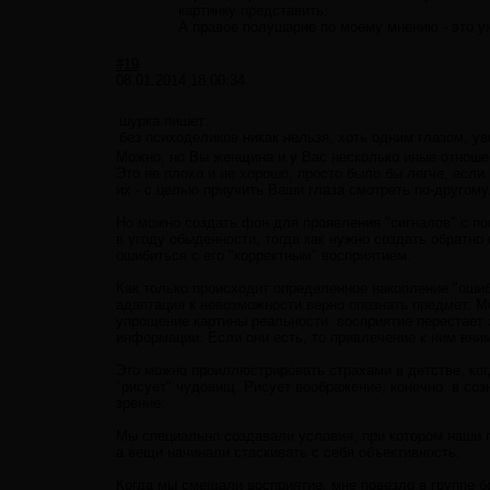
картинку представить.
А правое полушарие по моему мнению - это уж
#19
08.01.2014 18:00:34
шурка пишет:
без психоделиков никак нельзя, хоть одним глазом, 
Можно, но Вы женщина и у Вас несколько иные отнош
Это не плохо и не хорошо, просто было бы легче, есл
их - с целью приучить Ваши глаза смотреть по-другому
Но можно создать фон для проявления "сигналов" с п
в угоду обыденности, тогда как нужно создать обратн
ошибиться с его "корректным" восприятием.
Как только происходит определенное накопление "ошиб
адаптация к невозможности верно опознать предмет. Мо
упрощение картины реальности: восприятие перестает 
информации. Если они есть, то привлечение к ним вни
Это можно проиллюстрировать страхами в детстве, ко
"рисует" чудовищ. Рисует воображение, конечно, в со
зрение.
Мы специально создавали условия, при котором наши 
а вещи начинали стаскивать с себя объективность.
Когда мы смещали восприятие, мне повезло в группе б