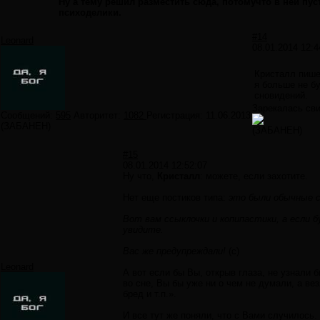
Ну а тему решил разместить сюда, потомучто в ней пус
психоделики.
#14
Leonard
08.01.2014 12:4
Кристалл пише
я больше не б
сновидений.
Зарекалась сви
Сообщений:
595
Авторитет:
1082
Регистрация:
11.06.2013
(ЗАБАНЕН)
(ЗАБАНЕН)
#15
08.01.2014 12:52:07
Ну что,
Кристалл
: можете, если захотите.
Нет еще постиков типа:
это были обычные с
Вот вам ссыклочки и копипастики, а если 
увидите.
Вас же предупреждали!
(с)
Leonard
А вот если бы Вы, открыв глаза, не узнали 
во сне, Вы бы уже ни о чем не думали, а в
бред и т.п.».
И все тут же поняли, что с Вами случилось.