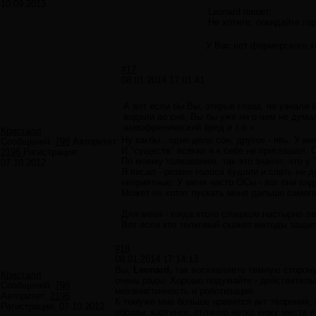
10.09.2013
Leonard пишет:
Не хотите, покидайте го
У Вас нет фермерского х
#17
08.01.2014 17:01:41
А вот если бы Вы, открыв глаза, не узнали 
видели во сне, Вы бы уже ни о чем не дума
шизофренический бред и т.п.».
Кристалл
Ну какбы.. одно дело сон, другое - явь. У 
Сообщений:
798
Авторитет:
И "существ" всяких я к себе не приглашал. 
2196
Регистрация:
По моему толкованию, так это значит, что у
07.10.2012
Я писал - резкие голоса будили и спать не д
неприятные. У меня часто ОСы - вот они вид
Может не хотят пускать меня дальше самого
Для меня - когда ктото слишком настырно лез
Вот если кто толковый скажет методы защит
#18
08.01.2014 17:14:13
Вы,
Leonard,
так восхваляете темную сторону, 
Кристалл
очень рады. Хорошо подумайте - действительн
Сообщений:
798
механистичность и роботизация.
Авторитет:
2196
К томуже мне больше нравится акт творения, 
Регистрация:
07.10.2012
образы, картинки, отлично четко вижу места 