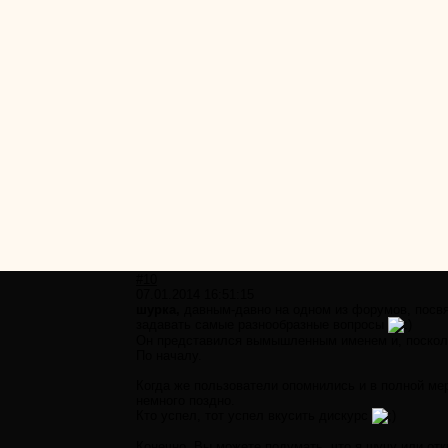
#10
07.01.2014 16:51:15
шурка,
давным-давно на одном из форумов, посвя
задавать самые разнообразные вопросы
Он представился вымышленным именем и, посколь
По началу.
Когда же пользователи опомнились и в полной ме
немного поздно.
Кто успел, тот успел вкусить дискурс
Конечно, Вы можете подумать, что я шучу или отк