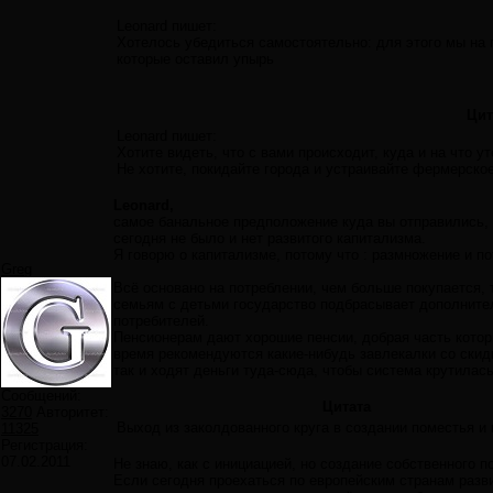
Leonard пишет:
Хотелось убедиться самостоятельно: для этого мы на 
которые оставил упырь
Цит
Leonard пишет:
Хотите видеть, что с вами происходит, куда и на что уте
Не хотите, покидайте города и устраивайте фермерское
Leonard,
самое банальное предположение куда вы отправились, п
сегодня не было и нет развитого капитализма.
Я говорю о капитализме, потому что : размножение и по
Greg
Всё основано на потреблении, чем больше покупается, 
семьям с детьми государство подбрасывает дополните
потребителей.
Пенсионерам дают хорошие пенсии, добрая часть которы
время рекомендуются какие-нибудь завлекалки со скидк
так и ходят деньги туда-сюда, чтобы система крутилась
Сообщений:
Цитата
3270
Авторитет:
Выход из заколдованного круга в создании поместья и 
11325
Регистрация:
07.02.2011
Не знаю, как с инициацией, но создание собственного п
Если сегодня проехаться по европейским странам разв