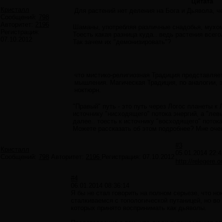
Цитата
Кристалл
Для растений нет деления на Бога и Дьявола, ч
Сообщений:
798
Авторитет:
2196
Шаманы, употребляя различные снадобья, мухомо
Регистрация:
Тоесть какая разница куда.. ведь растения всег
07.10.2012
Так зачем их "демонизировать"?
что мистико-религиозная Традиция представляет
мышления. Магическая Традиция, по аналогии, 
ноктюрн.
"Правый" путь - это путь через Логос планеты к
источнику "нисходящего" потока энергий, а "лев
далее.. тоесть к источнику "восходящего" поток
Можете рассказать об этом подробнее? Мне оче
#3
Кристалл
05.01.2014 22:4
Сообщений:
798
Авторитет:
2196
Регистрация:
07.10.2012
http://relegere
#4
06.01.2014 08:36:14
Я бы не стал говорить на полном серьезе, что н
сталкиваемся с топологической путаницей, но во
которых принято воспринимать как дьяволы.