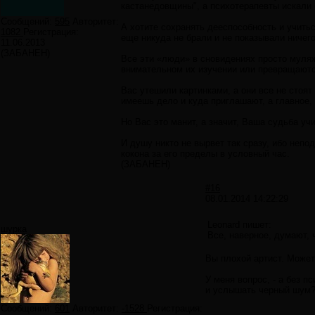
кастанедовщины", а психотерапевты искали 
Сообщений:
595
Авторитет:
А хотите сохранять дееспособность и учитьс
1082
Регистрация:
еще никуда не брали и не показывали ничего
11.06.2013
(ЗАБАНЕН)
Все эти «люди» в сновидениях просто муляж
внимательном их изучении или превращаютс
Вас утешили картинками, а они все не стоя
имеешь дело и куда приглашают, а главное, 
Но Вас это манит, а значит, Ваша судьба уч
И душу никто не вырвет так сразу, ибо непо
кокона за его пределы в условный час.
(ЗАБАНЕН)
#16
08.01.2014 14:22:29
Leonard пишет:
шурка
Все, наверное, думают, ч
Вы плохой артист. Может 
У меня вопрос, - а без 
и услышать черный шум
Сообщений:
601
Авторитет:
-1528
Регистрация: