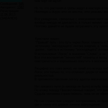
чем черт не шутит.
Сообщений:
595
Авторитет:
1082
Но то, что растения и грибы ведут в ноктюрн и то
Регистрация:
Ноктюрн и диурн это не места, это режимы во
11.06.2013
(ЗАБАНЕН)
Все ухищрения, связанные с описаниями мест на 
вообще никуда не двигается, а только меняет с
Поэтому давайте не будем затрагивать эту щеко
Кристалл пишет:
"Правый" путь - это путь через Логос планеты к 
источнику "нисходящего" потока энергий, а "лев
далее.. тоесть к источнику "восходящего" поток
Я использовал "Логос" в значении "Слова", а не 
Все эти восприятия "личностей" планеты и звез
повстречаться и хорошенько покутить в московск
Люцифер это тоже
гений
, но гений это всегда
че
Логос это только то, что отличает диурн от нок
реальностью.
В противопоставление логосу адепты магически
Нет никакого пути (и никогда не было) вглубь пл
По этому поводу Просветленный говорит, что дем
Судьба человека странствовать, пока он не обре
Но сие странствие следует воспринимать не букв
где в плену его держит личное заблуждение.