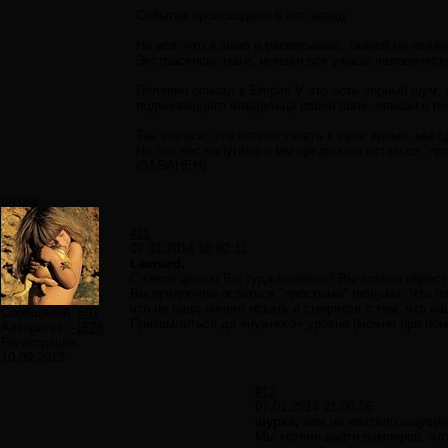
События происходили 6 лет назад.
Но все, что я знаю и расписываю, тайной не являе
Экстрасенсы, маги, монахи все ужасы человеческо
Пелевин описал в Empire V что есть черный шум,
подчиняющего владельца своей воле, описан в пе
Так что все, что хотели узнать в свое время, мы
Но это нас напугало и мы предпочли остаться "пр
(ЗАБАНЕН)
шурка
#11
07.01.2014 18:02:11
Leonard,
С какой целью Вы туда полезли? Вы хотели обрес
Вы предпочли остаться "простыми" людьми. Что пос
что не надо ничего искать и смирится с тем, что н
Сообщений:
601
Приземлиться до «нужного» уровня (можно при пом
Авторитет:
-1528
Регистрация:
10.09.2013
#12
07.01.2014 21:08:06
шурка,
нам не хватало ощущен
Мы хотели найти вампиров, чт