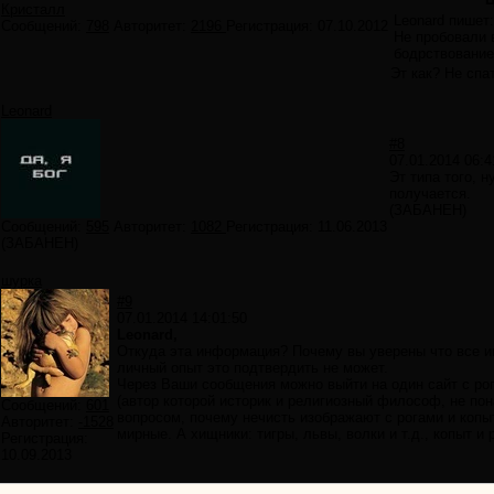
Кристалл
Leonard пишет:
Сообщений:
798
Авторитет:
2196
Регистрация:
07.10.2012
Не пробовали 
бодрствование
Эт как? Не спа
Leonard
#8
07.01.2014 06:4
Эт типа того, н
получается.
(ЗАБАНЕН)
Сообщений:
595
Авторитет:
1082
Регистрация:
11.06.2013
(ЗАБАНЕН)
шурка
#9
07.01.2014 14:01:50
Leonard,
Откуда эта информация? Почему вы уверены что все им
личный опыт это подтвердить не может.
Через Ваши сообщения можно выйти на один сайт с рога
(автор которой историк и религиозный философ, не пон
Сообщений:
601
вопросом, почему нечисть изображают с рогами и копыт
Авторитет:
-1528
мирные. А хищники: тигры, львы, волки и т.д., копыт и 
Регистрация:
10.09.2013