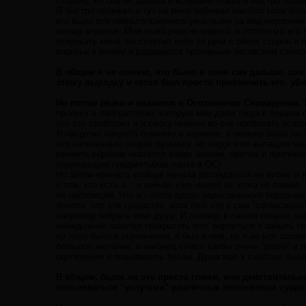
сторону, но она не давала и всеравно ловко и быстро толк
Я быстро побежал и тут на меня набежал какойто толи бо
его было все покрыто какимито ужасными на вид мерзкими 
моему впритык. Мне было ужасно мерзко, я оттолкнул его п
отпускать меня, он схватил себя за руки с обеих сторон и п
впритык к моему и разразился противным бесовским смехо
В общем я не помню, что было в этом сне дальше, со
этому выродку и готов был просто прикончить его, убит
Но потом резко я оказался в Осознанном Сновидении.
Я
пропуск в лабораторию, которую мне дали тогда в первом 
что это сработает и я смогу именно во сне пробовать пс
Я нащупал какуюто бумажку в кармане, я незнаю была ли эт
это напоминало скорее бумажку, но когда я ее вытащил нач
какимто образом оказался вверх ногами, притом и притяже
окружающие предметы(как часто в ОС)..
Но затем комната вообще начала распадаться на куски, и я
о том, кто есть я... я сейчас уже ничего из этого не помн
не настоящий. Что я - чтото вроде нарисованного персонаж
боялся, что эти существа, изза того что я сам "согласился
например забрать мою душу. И потому, в самом начале, как
немедленно захотел прекратить это, вернуться и забыть те,
но тело было в оцепенении, я был в нем, но я не мог поше
большое желание, и наконец сумел какбы очень "резко" и 
оцепенения и пошевелить телом. Душа моя к счастью была 
В общем, были ли это просто глюки, или действительно
пользоваться "услугами" различных непонятных сущес