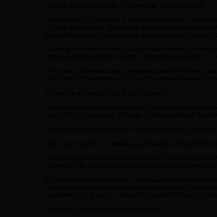
которых можно говорить с настоящим благоговением.
Растения могут раскрыть и показать человеку, что он м
и традиции сиддхов. На основе традиции сиддхов возникл
разрабатывались психотехники, которые сегодня без ус
Видение, получаемое как дар растения человеку, характ
Бога и Дьявола, черное и белое, страшное и красивое —
И когда потрясенный адепт, пересматривая эти нити сова
необъятная Вселенная это только подземный мирок, скво
А может и не закрасться. Всякое бывает.
Мистико-религиозная Традиция со своей направленностью
известно не о духовных тупиках, которыми бредят профа
Растительный путь не может вывести в диурн, для этого
Успех достигается с помощью абстрактных технологий о
Равным образом мистико-религиозный Путь не является б
свалиться на нем в пропасть порока и духовного тупика к
Если растения безжалостно отбрасывают неподходящего а
наоборот заинтересованы в мягком обхождении с адептом
ознакомиться на досуге, ибо целью данной статьи не явл
Завершая, подвожу следующие итоги: