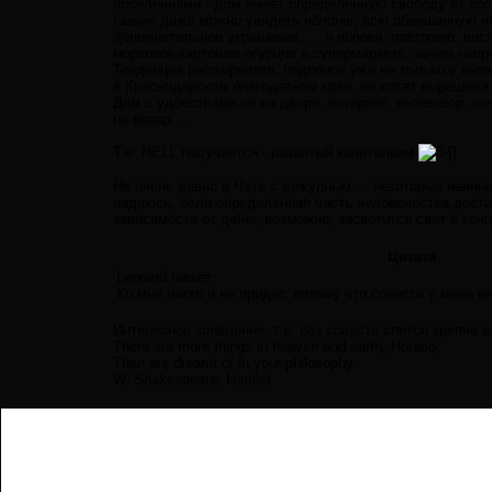
поселениями - дом имеет определённую свободу от сос
газоне даже можно увидеть яблоню, всю обвешанную я
дополнительное украшение, ... и яблоки, повторяю, вися
морковок-картошек-огурцов в супермаркете, зачем напр
Тенденция расширяется, подобное уже не только у внов
в Краснодарском благодатном крае, не хотят выращиват
Дом с удобствами не на дворе, интернет, телевизор, ко
на базар....
Т.е. HELL получается - развитый капитализм
Не очень давно в Чате с дежурным ... некоторые
попин
надеюсь, если определённая часть человечества достиг
зависимости от денег, возможно, засветится свет в ко
Цитата
Leonard пишет:
Ко мне никто и не придет, потому что совести у меня не
Интересное заявление, т.е. без совести спится крепче 
There are more things in heaven and earth, Horatio,
Than are dreamt of in your philosophy.
W. Shakespeare, Hamlet