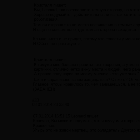
Кристалл пишет:
Вы, Leonard, так восхваляете темную сторону, но чтото
Хорошо подумайте - действительны ли вы так хотите в
роботизация.
Темная сторона это не место посвящения в темные ло
И еще не совсем ясно, где темная сторона находится: н
Ко мне никто и не придет, потому что совести у меня не
И ОСы я не практикую :з
Кристалл пишет:
К томуже мне больше нравится акт творения, а у меня
картинки, отлично четко вижу места и людей, чего ра
А правое полушарие по моему мнению - это уже знак "+
Так я и спрашиваю: зачем защищаться? От кого? От че
Главное, чтобы нравилось то, чем занимаешься, а не т
(ЗАБАНЕН)
#20
08.01.2014 23:33:40
07.01.2014 16:51:15 Leonard пишет:
Конечно, Вы можете подумать, что я шучу или открове
Крошечное...
Упырь это не живой мертвец, это обладатель Другого яз