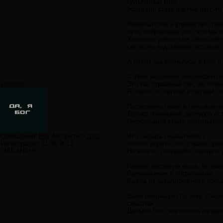
культурный миф.
Жаждали стать частью чего-то 
Любопытство и упрямство, таки
пути, отбрасывая все, что мы 
Хотелось убедиться самостоят
согласно подсказкам, которые 
А потом мы вернулись в Мск и
С этим видением невозможно б
Leonard
Это как страшный сон, но толь
Я пошел по оргиям и саунам, 
Постепенно глаза и тело выучи
Только понимание дискурса ос
Информация стала отфильтровы
Сообщений:
595
Авторитет:
1082
Что сказать обывателям?
Регистрация:
11.06.2013
Хотите видеть, что с вами проис
(ЗАБАНЕН)
Не хотите, покидайте города и
Говорю жестокую вещь, но разм
Размножение и потребление.
Выход из заколдованного круга
Даже инициацию по боку, главн
смыслах.
Дальше Бог сжалится и направи