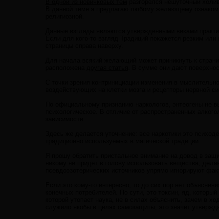
В одной из новичковых тем
разгорелся нешуточный холива
В данной теме я предлагаю любому желающему ознакоми
религиозной.
Данные взгляды являются утвержденными веками практики
Если для кого-то взгляд Традиций покажется резким или 
страницы справа наверху.
Для начала всякий желающий может приникнуть к стран
расположена
другая статья
. В сумме они дают поверхно
С точки зрения контринициации изменения в мыслительн
воздействующих на клетки мозга и рецепторы нервной с
По официальному признанию наркологов, энтеогены не в
психологическое. В отличие от распространенных алкого
зависимости.
Здесь же делается уточнение: все наркотики это психоде
традиционно используемых в магической традиции.
Я прошу обратить пристальное внимание на довод в защи
никому не придет в голову использовать вещества, дел
псевдоэзотерических источников упрямо игнорируют факт
Если это кому-то интересно, то до сих пор нет объяснен
конечных потребителей. По сути, это токсин, яд, который
которой утопает наука, не в силах объяснить, зачем в х
служило якобы в целях самозащиты, это значит утвержда