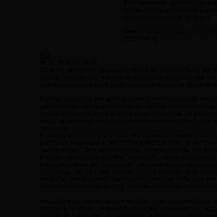
Все, наверное, думают, что я 
Чтобы истово уповать на Божь
поповщины помощи не будет.
Можно только сказать "стоп!" и
(ЗАБАНЕН)
#13
08.01.2014 09:54:03
Со мной толькочто произошло Нечто во сне, это было вот т
помню. Уверяю вас, что это не очередная выдумка, как это
все произошло со мной действительно на самом деле, ну ес
Короче, началось все или прошлой или позапрошлой ночью
обычный сон, единственное что он хорошо запомнился(а я 
Во сне присутствувала всякого рода бредотина, но расска
много незнакомых людей, единственная пожалуй кто был мне
запомнил.
В общем началось все с того, что произошел какойто силь
массовой эвакуации в ЭКСТРЕННОМ РЕЖИМЕ. В экстренном
"месту сбора". Все заметушились, начали хватать что попа
И вдруг.. произошел какойто "перелом"... чтото изменилось
спрашивал а как же "эвакуация", они мне начали объяснять,
это забудь, вы че с ума сошли, что это вообще такое был
какбы "на своей волне". Они просто спокойно себе шли все
показалось что либо он "под какимто влиянием на сознани
Но когда я уж совсем вышел из себя, стал неадекватным, а
смотреть на меня с огромной агрессией и ненавистью, вдр
отсюда по хорошему". Естественно, я испугался такой ярой