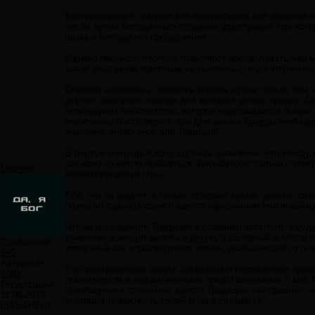
Контринициация создала все предпосылки для лишения о
числе путем методичного создания фрустрации, при кото
шума и методы его преодоления.
Однако именно энтеогены позволяют преодолевать черный
такой опыт никак приятным не назовешь, люди вторично 
Образно выражаясь, таблетка правды нужна только тем, 
другого разумного повода для желания узнать правду. О
необходимо любопытство, которое подслащается ложью о
неумолимо постулируют, что для знания правды необходи
значению энтеогенов для Традиций.
В первую очередь я хочу сделать заявление, что между 
как кому-то могло показаться. Борьба идет только с кон
Leonard
воинствующей истины.
Все, что не дарует, а только отбирает время, деньги, си
позволит сделать своего адепта наркоманом или инвали
Чтобы разъединить Традиции в сознании читателя, я буд
движение и вводит адепта в диурн, в солярный и «логосн
Сообщений:
известный как «просветление злом», указывающий путь в
595
Авторитет:
Распространенный имидж сатанизма и некромантии предс
1082
романтизмом и инфантильными представлениями о зле. И
Регистрация:
приобщение к сатанизму адепта Традиции, как правило, не
11.06.2013
понимает неважность своей игры в сатаниста.
(ЗАБАНЕН)