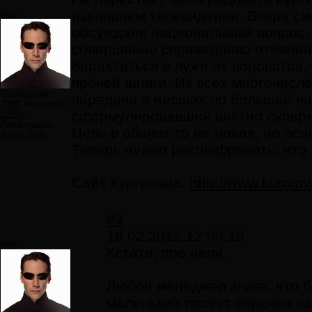
нынешнем телевидении. Вчера смот
Neo
обсуждали национальный вопрос, 
совершенно справедливо отмечен
барахтаться в луже из воровства,
прочей шняги. Из всех многочисл
Сообщений:
передаче и несших по большей ча
7859
Авторитет:
сформулировавший внятно суперид
12297
Регистрация:
Цель в общем-то не новая, но ос
30.09.2009
Теперь нужно расшифровать, что э
Сайт Кургиняна:
http://www.kurginy
#3
18.02.2011 12:09:15
Neo
Кстати, про цели.
Любой менеджер знает, что б
маленький проект обречен на 