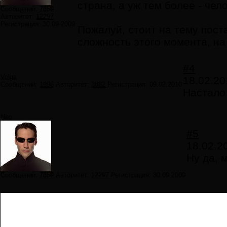
страна, а уж тем более - чел
Сообщений:
7859
Авторитет:
12297
Регистрация:
30.09.2009
Пожалуй, стоит на тему поста
сложность этого момента, на
#4
Volga
18.02.20
Сообщений:
1996
Авторитет:
3882
Регистрация:
09.02.2010
Настало
Neo
#5
18.02.2
Ну да, 
Сообщений:
7859
Авторитет:
12297
Регистрация:
30.09.2009