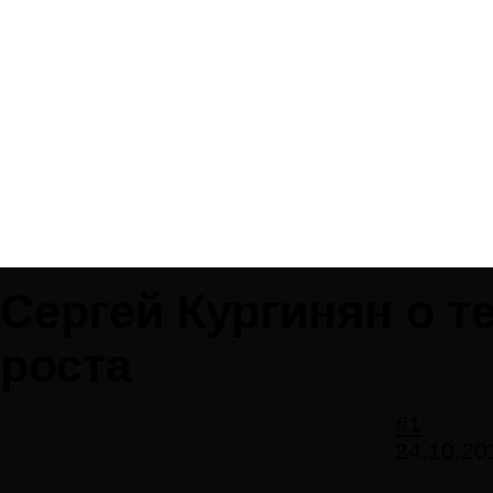
Сергей Кургинян о т
роста
#1
24.10.20