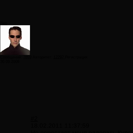
Neo
Сообщений:
7859
Авторитет:
12297
Регистрация:
30.09.2009
#2
18.02.2011 11:37:59
Не перестает меня радовать Кург