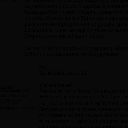
Но поскольку Осама Бен Ладен фигура фик
01.03.2010
на уничтожение после Саддама Хуссейна и
Хакамадо-Явлинский с Жириновским или Ки
главное, Уотсон, за что Евреонал и прес
шахматам по определению не дураки, для
шахматного гения, который публично заявл
Спиридович – чистейшая правда.
Так что читайте Череп -Спиридовича! Шахм
Бобби по определению не был дураком.
#64
25.09.2011 19:01:33
Селена пишет:
newgen
Так что читайте Череп -Спиридовича!
Сообщений:
6193
Авторитет:
3628
Бобби по определению не был дурако
Регистрация:
Эх, Бобби видимо был не только оче
03.12.2009
infinitum-ego balance
безумным в этом плане, очень откро
откровенным (для нашего мира) чело
"К высотам!" © Григорий Палама, по
Спасибо Вам большое за вопросы, бе