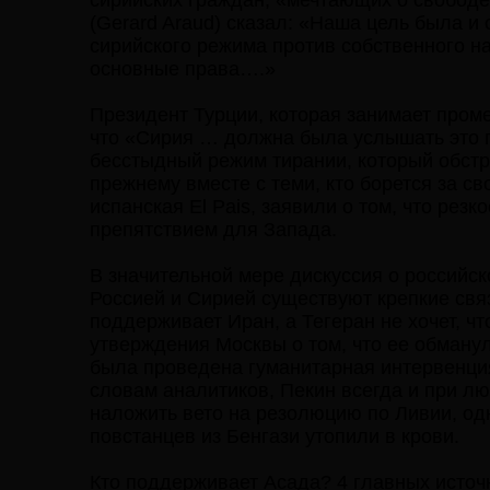
сирийских граждан, «мечтающих о свобод
(Gerard Araud) сказал: «Наша цель была и
сирийского режима против собственного н
основные права….»
Президент Турции, которая занимает пром
что «Сирия … должна была услышать это 
бесстыдный режим тирании, который обстр
прежнему вместе с теми, кто борется за с
испанская El Pais, заявили о том, что рез
препятствием для Запада.
В значительной мере дискуссия о российск
Россией и Сирией существуют крепкие связ
поддерживает Иран, а Тегеран не хочет, ч
утверждения Москвы о том, что ее обману
была проведена гуманитарная интервенци
словам аналитиков, Пекин всегда и при лю
наложить вето на резолюцию по Ливии, одн
повстанцев из Бенгази утопили в крови.
Кто поддерживает Асада? 4 главных источ