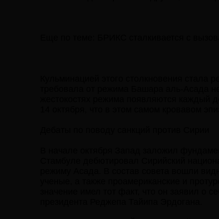
Еще по теме: БРИКС сталкивается с вызов
Кульминацией этого столкновения стала 
требовала от режима Башара аль-Асада н
жестокостях режима появляются каждый д
14 октября, что в этом самом кровавом эп
Дебаты по поводу санкций против Сирии
В начале октября Запад заложил фундамен
Стамбуле дебютировал Сирийский национа
режиму Асада. В состав совета вошли вид
ученые, а также проамериканские и проту
значение имел тот факт, что он заявил о 
президента Реджепа Тайипа Эрдогана.