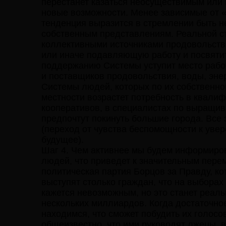
перестанет казаться неосуществимым или 
новые возможности. Менее зависимые от 
тенденция выразится в стремлении быть не
собственным представлениям. Реальной с
коллективными источниками продовольстви
или иначе подавляющую работу и посвятить
поддержанию Системы уступит место рабо
и поставщиков продовольствия, воды, энер
Системы людей, которых по их собственно
местности возрастет потребность в квали
кооперативов, в специалистах по выращив
предпочтут покинуть большие города. Все 
(переход от чувства беспомощности к уве
будущее).
Шаг 4. Чем активнее мы будем информиров
людей, что приведет к значительным пере
политическая партия Борцов за Правду, ко
выступят столько граждан, что на выборах
кажется невозможным, но это станет реаль
нескольких миллиардов. Когда достаточное
находимся, что сможет побудить их голосов
общеизвестно, что ими руководят лжецы,