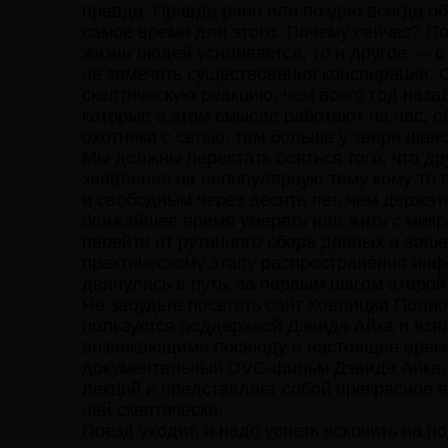
правда. Правда рано или поздно всегда обн
самое время для этого. Почему сейчас? П
жизнь людей усиливается, то и другое — 
не замечать существования конспирации. 
скептическую реакцию, чем всего год наз
которые в этом смысле работают на нас, 
охотники с сетью, тем больше у зверя шанс
Мы должны перестать бояться того, что др
заявления на непопулярную тему кому-то 
и свободным через десять лет, чем держать
ближайшее время умереть или жить с микр
перейти от рутинного сбора данных и вош
практическому этапу распространения инф
двинулись в путь, за первым шагом второй
Не забудьте посетить сайт Коалиции Полн
пользуется поддержкой Дэвида Айка и взя
возникающими посвюду в настоящее время
документальный DVD-фильм Дэвида Айка, о
лекций и представляет собой прекрасное в
ней скептически.
Поезд уходит, и надо успеть вскочить на п