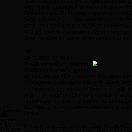
"Имя «Ананд» он получил при рождении. Им
индийской традицией его полное имя — Ви
Вишванатана. Полное имя его отца — Криш
дедушки Ананда — Кришнамурти. По англи
хотя произносится она здесь как «ш» (sh).
"К высотам!" © Григорий Палама, последни
Спасибо Вам большое за вопросы, без них я
#63
25.09.2011 18:44:57
Очень интересно, спасибо.
Особенно это заинтриговало.
Кстати, вы заметили, Уотсон, что данные 
сообщение из Израиля говорит: «Непобеди
сообщение говорит, что «Причиной смерти
недостаточность«. Они хоть бы как-то межд
понимаете, Уотсон, что шахматисты – люди
Селена
был дисциплинированным человеком. А 64 
Сообщений:
жизни.
2115
Авторитет:
4310
И никто не сообщает, что после Осамы Бе
Регистрация: