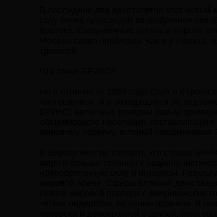
В последние два десятилетия этот новый 
году снова происходит своеобразное осво
Востоке. Соединенные Штаты и Европа опят
Москвы снова проблемы. Как и у Пекина, 
тревогой.
Что такое БРИКС?
Но в отличие от 1989 года США и Европа
«истощение». А у находящихся на подъеме
БРИКС) валютные резервы равны примерно
общемирового населения, составляющего 
мировому порядку, который сформировал 
В Европе многие считают, что страны БРИ
мира и больше склонны к националистичес
новообретенную силу и интересы. Результа
мировой арене. Сферы влияния двух свер
Новый мировой порядок с американским го
четкое лидерство, ни ясные правила. В но
человека и демократией с другой, пока е