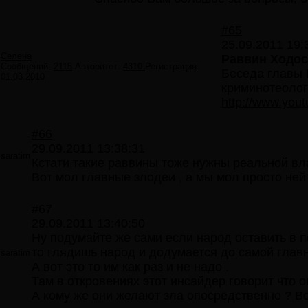
#65
25.09.2011 19:
Селена
Раввин Ходос
Сообщений:
2115
Авторитет:
4310
Регистрация:
Беседа главы 
01.03.2010
криминотеоло
http://www.you
#66
29.09.2011 13:38:31
saratim
Кстати такие раввины тоже нужны реальной влас
Вот мол главные злодеи , а мы мол просто ней
#67
29.09.2011 13:40:50
Ну подумайте же сами если народ оставить в по
то глядишь народ и додумается до самой главн
saratim
А вот это то им как раз и не надо .
Там в откровениях этот инсайдер говорит что 
А кому же они желают зла опосредственно ? В