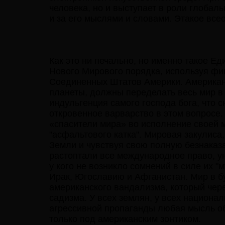
человека, но и выступает в роли глобал
и за его мыслями и словами. Этакое вс
Как это ни печально, но именно такое 
Нового Мирового порядка, используя фи
Соединенных Штатов Америки. Американц
планеты, должны переделать весь мир в с
индульгенция самого господа бога, что 
откровенное варварство в этом вопросе.
«спасители мира» во исполнение своей
"асфальтового катка". Мировая закулис
Земли и чувствуя свою полную безнаказ
растоптали все международное право, у
у кого не возникло сомнений в силе их 
Ирак, Югославию и Афганистан. Мир в 
американского вандализма, который чер
садизма. У всех землян, у всех национ
агрессивной пропаганды любая мысль о
только под американским зонтиком.