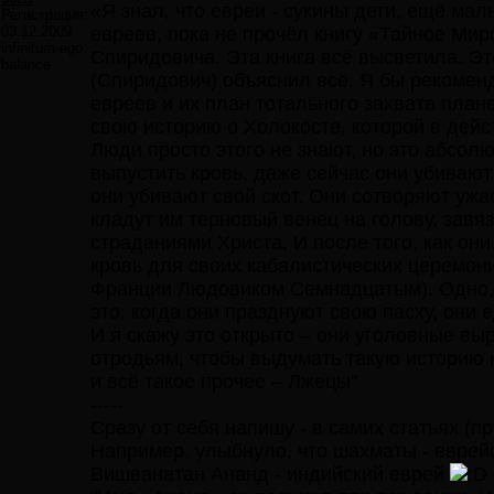
«Я знал, что евреи - сукины дети, ещё мал
Регистрация:
03.12.2009
евреев, пока не прочёл книгу «Тайное Ми
infinitum-ego
Спиридовича. Эта книга всё высветила. Эт
balance
(Спиридович) объяснил всё. Я бы рекоменд
евреев и их план тотального захвата план
свою историю о Холокосте, которой в дейс
Люди просто этого не знают, но это абсол
выпустить кровь, даже сейчас они убивают 
они убивают свой скот. Они сотворяют ужа
кладут им терновый венец на голову, завя
страданиями Христа. И после того, как они
кровь для своих кабалистических церемон
Франции Людовиком Семнадцатым). Одно, из
это, когда они празднуют свою пасху, они 
И я скажу это открыто – они уголовные в
отродьям, чтобы выдумать такую историю к
и всё такое прочее – Лжецы"
-----
Сразу от себя напишу - в самих статьях (п
Например, улыбнуло, что шахматы - еврей
Вишванатан Ананд - индийский еврей