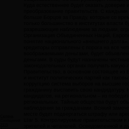
Куда естественнее будет оказать доверие 
преобразование правительств. С каждыми 
больше Борцов за Правду, которые со врем
только большинство в институтах власти б
разрешающие наблюдение за людьми, огр
Организация Объединенных Наций, Европе
понятие национального «внешнего долга»
кредиторы отправлены с порога на все че
воображаемыми деньгами, будет объявлена
деньгами. В суды будут назначены честны
законодательных органах получать какую-
Правительство, в основном состоящее из Б
и институт политических партий как тако
коррупцию система выборов на высшие го
гражданину выставить свою кандидатуру. 
кандидатов, на региональном – из победи
региональных. Тайные общества будут об
наблюдения за гражданами. Всякий замеч
месте будет подвергаться штрафу или арес
Селена
Шаг 5. Контролируемые правительством и
Сообщений:
2115
зрителей и читателей. Осведомленной и 