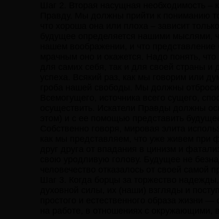
Шаг 2. Вторая насущная необходимость – 
Правду. Мы должны прийти к пониманию то
что хороша она или плоха – зависит только
будущее определяется нашими мыслями, чт
нашем воображении, и что представление 
мрачным оно и окажется. Надо понять, чт
для самих себя, так и для своей страны и
успеха. Всякий раз, как мы говорим или д
гроба нашей свободы. Мы должны отбросит
Всемогущего, источника всего сущего, спос
осуществить. Искатели Правды должны осв
этом) и с ее помощью представить будуще
Собственно говоря, мировая элита использ
как мы представляем, что уже живем при
друг друга от впадания в цинизм и фатал
свою уродливую голову. Будущее не безнад
человечество отказалось от своей самой 
Шаг 3. Когда борцы за торжество надежды,
духовной силы, их (наши) взгляды и посту
простого и естественного образа жизни —
на работе, в отношениях с окружающими, в