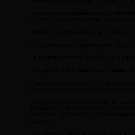
- Уничтожение всех религий, кроме тех, 
- Управление сознанием каждого челове
роботов и основание режима, замешанног
- Конец индустриализации и производств
- Легализация всех наркотиков и порног
- Выселение жителей всех больших горо
- Подавление всех ненужных плебеев на
- Уничтожение значительного процента 
бактериологического, химического и эле
- Ослабление морального стержня нации
безработицы. Деморализованная молодежь
Молодежь будут подстегивать к неповин
обществ;
- Лишение людей возможности самим реша