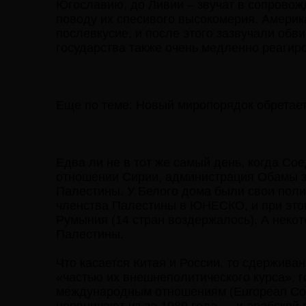
Югославию, до Ливии – звучат в сопрово
поводу их спесивого высокомерия. Америк
послевкусие, и после этого зазвучали об
государства также очень медленно реагир
Еще по теме: Новый миропорядок обретае
Едва ли не в тот же самый день, когда С
отношении Сирии, администрация Обамы з
Палестины. У Белого дома были свои пол
членства Палестины в ЮНЕСКО, и при это
Румыния (14 стран воздержалось). А неко
Палестины.
Что касается Китая и России, то сдержив
«частью их внешнеполитического курса», г
международным отношениям (European Counc