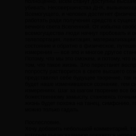
полноценно. Всем станут доступны высшие 
убивать. Несовершенства ДНК, вызывающие
Всемогущего, и человек достигнет физичес
работать ради получения средств к сущест
вечного света Вселенной. От избытка своб
всемогущества люди начнут пробовать и о
телепортация, левитация, материализация
состояние и обратно в физическое, путеше
измерения — все это и многое другое стан
Потому, что мы это сможем, и потому, что
том, что такое жизнь. Зло перестанет вос
попросту растворится в свете высшего соз
представлял себе будущее творение, так н
будет наше изменившееся сознание, тем си
измерениях. Шаг за шагом творение все б
божественному замыслу, становясь точным
жизнь будет похожа на танец, симфонию, г
можно только гадать.
Послесловие.
Хочу добавить небольшой комментарий, та
которым вышесказанное покажется нереаль