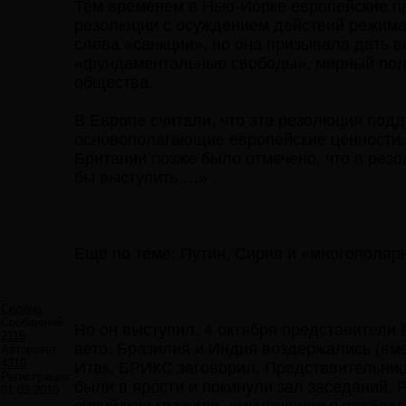
Тем временем в Нью-Йорке европейские п
резолюции с осуждением действий режима
слова «санкции», но она призывала дать 
«фундаментальные свободы», мирный поли
общества.
В Европе считали, что эта резолюция под
основополагающие европейские ценности.
Британии позже было отмечено, что в резо
бы выступить….»
Еще по теме: Путин, Сирия и «многополяр
Селена
Сообщений:
Но он выступил. 4 октября представители 
2115
вето. Бразилия и Индия воздержались (вм
Авторитет:
4310
Итак, БРИКС заговорил. Представительниц
Регистрация:
были в ярости и покинули зал заседаний. 
01.03.2010