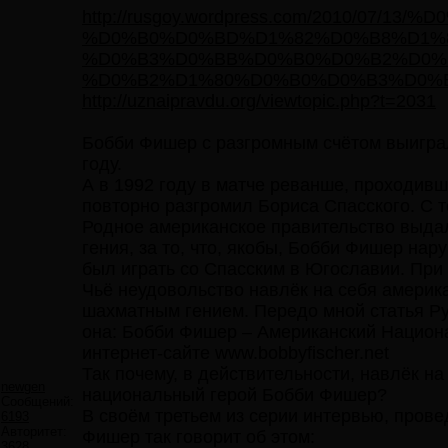
http://rusgoy.wordpress.com/2010/07
%D0%B0%D0%BD%D1%82%D0%B8%D1%
%D0%B3%D0%BB%D0%B0%D0%B2%D0%
%D0%B2%D1%80%D0%B0%D0%B3%D0%B
http://uznaipravdu.org/viewtopic.php?t=2031
Бобби Фишер с разгромным счётом выиграл
году.
А в 1992 году в матче реванше, проходив
повторно разгромил Бориса Спасского. С т
Родное американское правительство выда
гения, за то, что, якобы, Бобби Фишер на
был играть со Спасским в Югославии. При э
Чьё неудовольство навлёк на себя америк
шахматным гением. Передо мной статья Р
она: Бобби Фишер – Американский Национ
интернет-сайте www.bobbyfischer.net
Так почему, в действительности, навлёк н
newgen
национальный герой Бобби Фишер?
Сообщений:
В своём третьем из серии интервью, прове
6193
Авторитет:
Фишер так говорит об этом:
3628