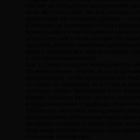
считают ее безнадежно неразрешимой, неко
но не могут его найти. Мы все согласны, 
можно шире. Но что делать дальше — густ
В отчаянии от бесплодности своих размышл
Всемогущему и к тем невидимым силам, от 
указать путь мне и всем ищущим. Не прошл
существа, которое невидимой рукой коснуло
кресла, передало мне мысли и образы. Кто
в этот волнующий момент.
Шаг 1. Самая насущная необходимость се
обширные знания. Многие, если не больши
происходящее, чтобы преодолеть его. Ра
не только со знакомыми, но и с самым ши
культуры, клубах, библиотеках и т. п. Воз
режима Большого Брата» должны начинать 
и представителями государства, объяснят
требовать с них отчета. Молодежные гру
распространять информацию среди своих с
материала, пособий, которые группы могл
Пока такие пособия готовятся, надо работа
отношении конспирации.