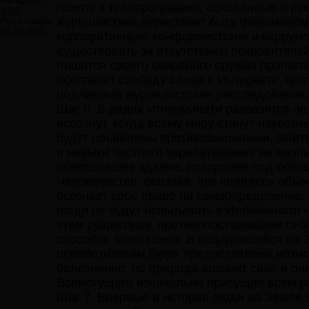
Авторитет:
газеты и телепрограммы, основанные и р
4310
журналистика перестанет быть феноменом
Регистрация:
01.03.2010
корпоративные, конформистские и коррум
существовать за отсутствием покровителе
лишатся своего основного оружия пропага
обеспечат свободу слова в Интернете, цен
подлинные журналистские расследования.
Шаг 6. В рядах Иллюминати разразится по
иссохнут, когда всему миру станут извест
будут объявлены противозаконными. Элите
и навыки честного зарабатывания на жизнь
обветшавшее здание, похоронив под обломк
Человечество, осознав, что являлось объе
осознает свое право на самоопределение
люди не будут испытывать к Иллюминати ни
этим существам, противопоставившим себ
способов выживания. В воцарившейся на
поработителям будет предоставлена возмо
болезненно, но природа возьмет свое и он
Всемогущего изначально присущие всем ро
Шаг 7. Впервые в истории люди на Земле б