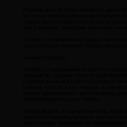
Поэтому вето по Сирии считается «расплат
мог снова воспользоваться резолюцией ОО
трудом удалось довести до конца воздушн
чем у Франции, некоторые аналитики счит
Скорее, «пособничество Асаду», как назвал
существующий мировой порядок трещит по 
«Новый порядок»
«БРИКС с подозрением относится к Западу
который мы создали после Второй мировой 
Kupchan) из вашингтонского Совета по меж
говорят: «Это был ваш порядок. А сейчас п
камень преткновения – разница между ра
активизировалась из-за Сирии».
На самом деле, в горячке момента, когда
двойные стандарты, которые, как считают
миропорядка. Заявления об интервенциях 