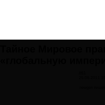
Тайное Мировое пра
«глобальную импер
#61
25.09.2011 1
newgen пишет