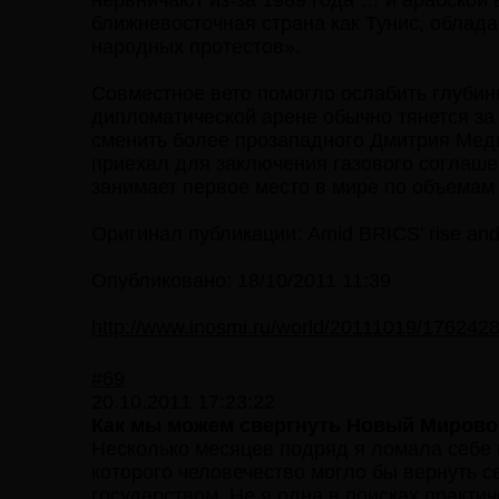
нервничают из-за 1989 года … и арабской 
ближневосточная страна как Тунис, облад
народных протестов».
Совместное вето помогло ослабить глубин
дипломатической арене обычно тянется за
сменить более прозападного Дмитрия Медв
приехал для заключения газового соглаше
занимает первое место в мире по объемам
Оригинал публикации: Amid BRICS' rise and '
Опубликовано: 18/10/2011 11:39
http://www.inosmi.ru/world/20111019/176242
#69
20.10.2011 17:23:22
Как мы можем свергнуть Новый Мирово
Несколько месяцев подряд я ломала себе 
которого человечество могло бы вернуть с
государством. Не я одна в поисках практи