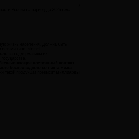
0
ости России на период до 2025 года
ную жизнь населения. Должна быть
етями типа Internet.
роль
за поддержанием их
 государства.
обеспечивающие постоянный контакт
мого беспроводного контакта мозга
жи такой продукции превысят
миллиарды