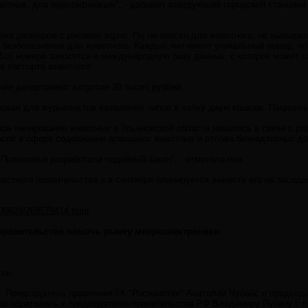
вотных, для идентификации", - добавил заведующий городской станцией
ема размером с рисовое зерно. Он не опасен для животного, не вызывае
 безболезненна для животного. Каждый чип имеет уникальный номер, п
Все номера заносятся в международную базу данных, с которой может 
в паспорте животного.
ия департамент затратил 30 тысяч рублей.
вал для журналистов вживление чипов в холку двум кошкам. Пациенты 
ое чипирование животных в Ульяновской области началось в связи с раз
осов в сфере содержания домашних животных и отлова безнадзорных д
 Приволжье разработала подобный закон", - отметила она.
ластного правительства и в сентябре планируется вынести его на заседа
0100824/268578414.html
 правительство помочь рынку микроэлектроники
тьи
. Председатель правления ГК "Роснанотех" Анатолий Чубайс и предсе
в обратились к председателю правительства РФ Владимиру Путину с п