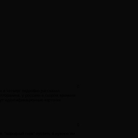
0
 в четверг подробно рассказал
лторанина, у россиян в скором времени
дут идентификационные карточки.
0
, "народный гнев" пустить в нужное им