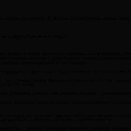
спытывалось на животных. В США чипы сначала ставили собакам, затем 
ых начали в Ульяновской области
ти, Любовь Чиликова. Ульяновские ветеринары начали чипировать домаш
ра и облегчить их поиски в случае пропажи, сообщила директор департ
 инспектор Ульяновской области Нина Пелевина.
ет проводиться в двух точках в городе Ульяновске - для жителей левоб
 только о самоокупаемости. Прибыль ветслужба получать от чипирования
отметила Пелевина.
блей. Это намного дешевле, чем, например, в Москве", - отметила влад
овскую городскую станцию по борьбе с болезнями животных на чипирова
ие чипа важно для тех владельцев животных, которые выезжают за гран
адельцу. Кошка полетит одна, в коробке, в грузовом самолете.
езжает в ЕС, поскольку чипирование животного - обязательное условие