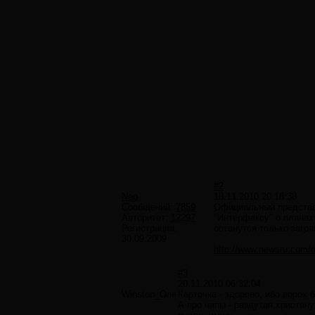
#2
Neo
18.11.2010 20:18:38
Сообщений:
7859
Официальный представ
Авторитет:
12297
"Интерфаксу" о планах
Регистрация:
останутся только загр
30.09.2009
http://www.newsru.com/r
#3
20.11.2010 06:32:04
Winston_One
Карточка - здорово, ибо ворох 
А про чипы - раздутая христан