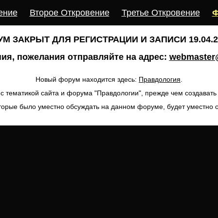
ение
Второе Откровение
Третье Откровение
Ф
М ЗАКРЫТ ДЛЯ РЕГИСТРАЦИИ И ЗАПИСИ 19.04.20
ия, пожелания отправляйте на адрес:
webmaster@
Новый форум находится здесь:
Правдология
.
с тематикой сайта и форума "Правдологии", прежде чем создават
торые было уместно обсуждать на данном форуме, будет уместно 