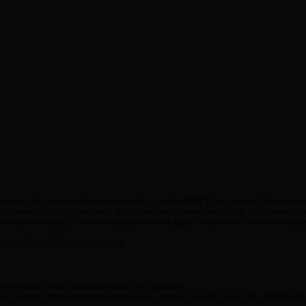
итель Федеральной миграционной службы (ФМС) Константин Полторанин
 правительства упразднить в России внутренние паспорта. По словам По
аничные паспорта, а на смену российским удостоверениям личности при
ussia/18nov2010/passport.html
бумажек за собой таскать везде - не здорово.
утая фобия, подогреваемая церковью, дабы будущий, или уже имеющийся