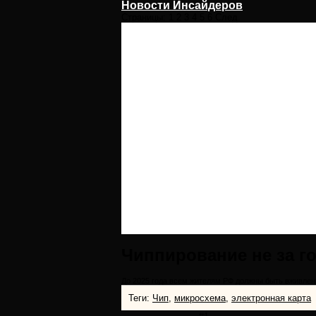
Новости Инсайдеров
Страницы:
1
2
3
4
5
6
След.
Чиппирование не за г
До 2025 года всем жителям РФ должны быть вживлен
Теги:
Чип
,
микросхема
,
электронная карта