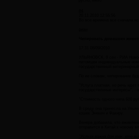
русло, имхо.
#4
20.11.2010 12:55:56
Во все времена все сначала и
риан
Чипировать домашних животн
17:31 08/09/2010
УЛЬЯНОВСК, 8 сен - РИА Новос
питомцам индивидуальные номе
государственный ветеринарный
По ее словам, чипирование буд
"Услуга платная, но речь идет
государственные интересы", - 
"Стоимость одного чипа 600 ру
В среду она принесла на Ульян
кошек Энекен и Факиру.
Венера добавила, что вживлен
отправится в Китай к новому вл
"Услуга важна для тех, кто вы