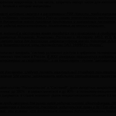
ителям микрочипов, в том числе, запретить импорт чипов для изготовл
, близкий к авторам инициативы.
екст которого имеется в распоряжении РИА Новости, предусматрива
поддержку производства в России силами отечественных предприяти
ля документов нового поколения (внутренних и заграничных паспортов,
х изделий микроэлектроники, применяемых во многих отраслях.
я, который в настоящее время находится на согласовании в профиль
мразвития, Минэнерго, Минатома, Роскосмоса, Минпрома, МВД, ФСБ. 
импорт чипов для российских загранпаспортов нового поколения. Аль
е биометрические чипы производства ОАО "НИИМЭ и Микрон".
полагают внедрить "систему условного доступа в цифровом телевидении
зионных приставок в России.
В ЖКХ инновации планируется внедрять
ектроэнергии на смартметры", а на транспорте - путем "автоматизац
ров документа, следует принять национальный стандарт пользовател
вления SIM-карты, организовать мобильную сертификацию процессов 
авительству "Роснанотехом" и "Системой", доля импортных микроэлек
ехники, до 100% - в аэрокосмической и до 90% - в телекоммуникационной
 документа, в стране возникнет рынок микроэлектроники объемом 9,6 м
я предусмотрена для рынка чипов радиочастотной идентификации (RF
раметров в документах (паспорта, водительские права и др.) Его об
лей - при условии, что предложения компаний будут поддержаны прав