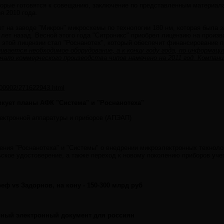
оторые готовятся к совещанию, заключение по представленным материал
я 2010 года.
ет на заводе "Микрон" микросхемы по технологии 180 нм, которая был
лет назад. Весной этого года "Ситроникс" приобрел лицензию на произв
 этой лицензии стал "Роснанотех", который обеспечит финансирование п
ивается необходимое оборудование, а к концу году года, по информац
ало коммерческого производства чипов намечено на 2011 год. Компан
0100902/271622943.html
икует планы АФК "Система" и "Роснанотеха"
ектронной аппаратуры и приборов (АПЭАП)
ия "Роснанотеха" и "Системы" о внедрении микроэлектронных технолог
ское удостоверение, а также переход к новому поколению приборов уче
еф vs Задорнов, на кону - 150-300 млрд руб
иный электронный документ для россиян