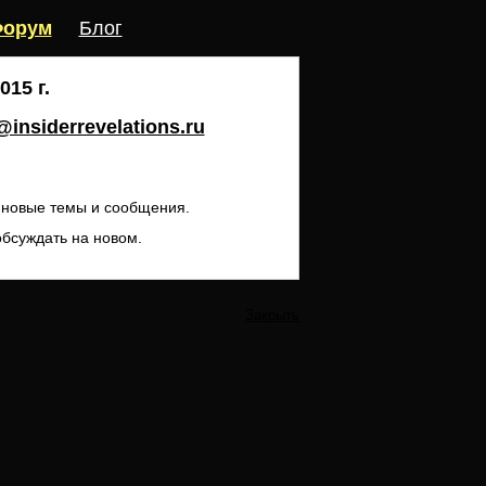
орум
Блог
15 г.
insiderrevelations.ru
ь новые темы и сообщения.
обсуждать на новом.
Закрыть