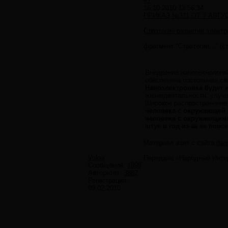
#1
16.10.2010 13:56:34
ПРИКАЗ №311 ОТ 7 АВГУСТА
Стратегия развития элект
фрагмент "Стратегии..." (ст
Внедрение нанотехнологи
обеспечена постоянная св
Наноэлектроника будет 
жизнедеятельности, улучш
Широкое распространение
человека с окружающей 
человека с окружающим
штук в год из-за ее пов
Материал взят с сайта
dar
Volga
Передача «Народный Инте
Сообщений:
1996
Авторитет:
3882
Регистрация:
09.02.2010