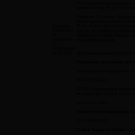
Как следует из документов, к
правительства РФ до 1 сентябр
Компания "Ситроникс" выпуска
производителями около десяти 
7 чувство
90 нм. Инвестором в получении
Сообщений:
Сейчас закупается и устанавл
59
первые тестовые образцы. Нач
Авторитет:
производства чипов.
10
Регистрация:
15.01.2010
http://www.rian.ru/technology/2
Отраслевая ассоциация крит
Ассоциация производителей эл
20:19 02/09/2010
АПЭАП поддерживает предложен
миграционную карту и водитель
на этом же сайте
Единая электронная карта: Гр
20:27 19/06/2010
Греф и Задорнов обсудят ед