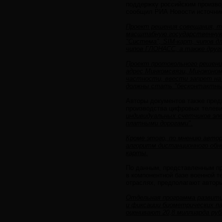
поддержку российским производ
сообщил РИА Новости источник
Проект решения совещания, т
масштабную государственную 
"Система", SIM-карт, чипов д
чипов ГЛОНАСС, а также други
Проект протокольного решени
адрес Минкомсвязи, Минэконо
частности, ввести запрет на 
должны стать "бесконтактны
Авторы документов также пред
производства цифровых телеви
индивидуальных счетчиков эл
платными дорогами".
Кроме этого, по мнению авто
алгоритм дистанционного обно
карты.
По данным, представленным пр
в компонентной базе военной т
отраслях, предполагают авторы
Отдельная программа развити
и фиксации биометрических па
оценивают 20,8 миллиарда руб