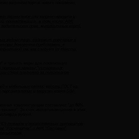
ения загранпаспортов нового поколения,
ет ограничение или запрет импорта и
й, принадлежащих, в том числе, АФК
 водительских прав, миграционных карт),
ных ведомствах, содержит поручения в
Авторы документа предлагают, в
тернативой им, как следует из текста,
" и принять меры для локализации
 с помощью замены "устаревших
ии сбора платежей за пользование
ей в мобильных сетях, ввести ГОСТ на
персонализации и загрузки ключа SIM-
тронных комплектующих составляет "до 80%
 технике". За счет импортозамещения в этих
иллиарда рублей.
ID) товаров и лекарственных препаратов
ъем "Роснанотех" и АФК "Система"
ительством.