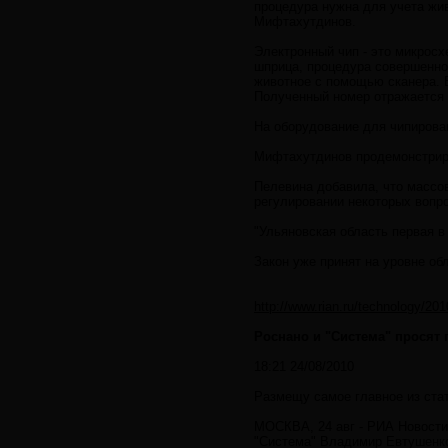
процедура нужна для учета жи
Мифтахутдинов.
Электронный чип - это микросх
шприца, процедура совершенно
животное с помощью сканера. 
Полученный номер отражается 
На оборудование для чипирован
Мифтахутдинов продемонстриро
Пелевина добавила, что массов
регулировании некоторых вопр
"Ульяновская область первая в
Закон уже принят на уровне об
http://www.rian.ru/technology/2
Роснано и "Система" просят
18:21 24/08/2010
Размещу самое главное из ста
МОСКВА, 24 авг - РИА Новости
"Система" Владимир Евтушенко