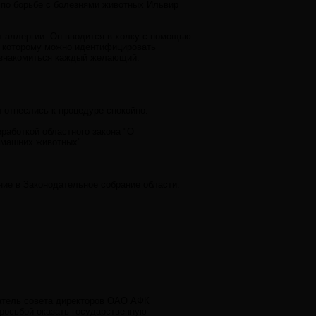
 по борьбе с болезнями животных Ильвир
т аллергии. Он вводится в холку с помощью
о которому можно идентифицировать
ознакомиться каждый желающий.
отнеслись к процедуре спокойно.
работкой областного закона "О
омашних животных".
ние в Законодательное собрание области.
датель совета директоров ОАО АФК
росьбой оказать государственную