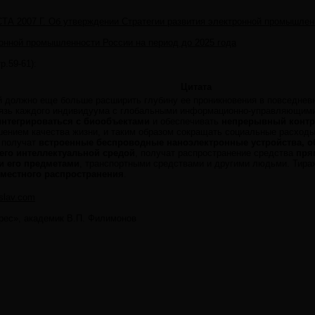
 2007 Г. Об утверждении Стратегии развития электронной промышленн
ронной промышленности России на период до 2025 года
р.59-61):
Цитата
й должно еще больше расширить глубину ее проникновения в повседнев
язь каждого индивидуума с глобальными информационно-управляющими с
интегрироваться с биообъектами
и обеспечивать
непрерывный конт
ением качества жизни, и таким образом сокращать социальные расходы
 получат
встроенные беспроводные наноэлектронные устройства, 
его интеллектуальной средой
, получат распространение средства
пря
и его предметами
, транспортными средствами и другими людьми. Тира
семестного распространения
.
islav.com
рес», академик В.П. Филимонов