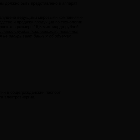
ам должно быть представлено в аппарат
а запущена ведущими мировыми компаниями-
одство и продажу продукции по технологии
роекта в размере 16,5 миллиарда рублей.
ии пресс-службы "Ситроникса", появятся
ия не раскрывает данных об объемах
ий в общегражданский паспорт,
та электроэнергии.