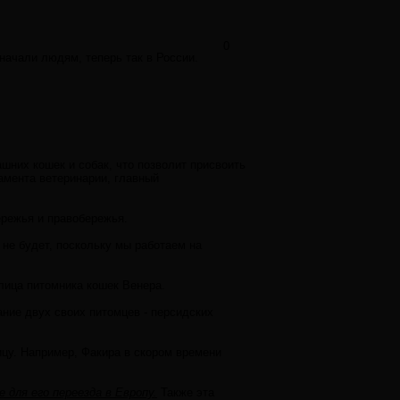
0
начали людям, теперь так в России.
них кошек и собак, что позволит присвоить
амента ветеринарии, главный
ережья и правобережья.
 не будет, поскольку мы работаем на
елица питомника кошек Венера.
ние двух своих питомцев - персидских
ицу. Например, Факира в скором времени
 для его переезда в Европу.
Также эта