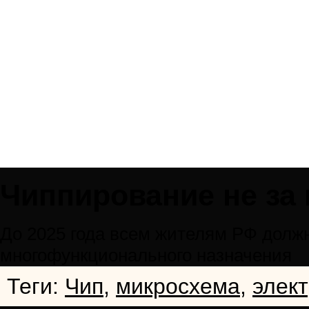
Чиппирование не за
До 2025 года всем жителям РФ долж
многофункционального назначения
Теги:
Чип
,
микросхема
,
элек