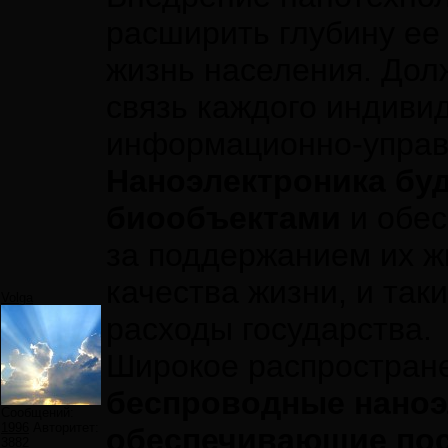
расширить глубину ее
жизнь населения. Дол
связь каждого индиви
информационно-управл
Наноэлектроника буд
биообъектами
и обе
за поддержанием их ж
качества жизни, и та
Volga
расходы государства.
Широкое распростран
беспроводные наноэ
Сообщений:
1996
Авторитет:
обеспечивающие пос
3882