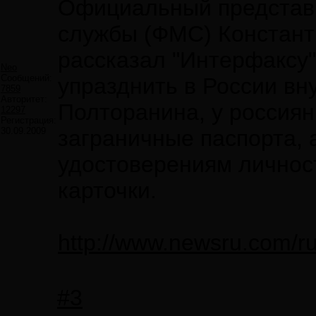
Официальный представ
службы (ФМС) Констант
рассказал "Интерфаксу"
Neo
Сообщений:
упразднить в России вн
7859
Авторитет:
Полторанина, у россиян
12297
Регистрация:
30.09.2009
заграничные паспорта, 
удостоверениям личнос
карточки.
http://www.newsru.com/r
#3