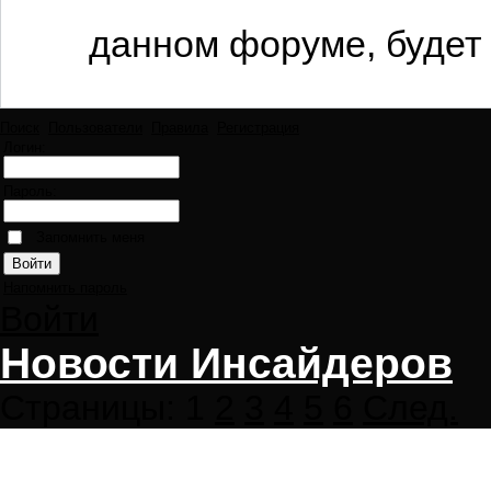
данном форуме, будет 
Поиск
Пользователи
Правила
Регистрация
Логин:
Пароль:
Запомнить меня
Напомнить пароль
Войти
Новости Инсайдеров
Страницы:
1
2
3
4
5
6
След.