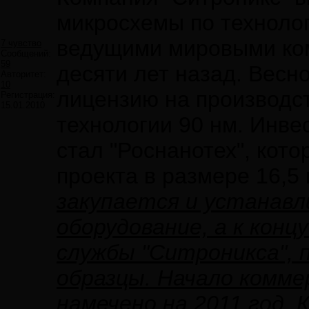
микросхемы по технолог
ведущими мировыми ко
7 чувство
Сообщений:
59
десяти лет назад. Весно
Авторитет:
10
лицензию на производст
Регистрация:
15.01.2010
технологии 90 нм. Инве
стал "Роснанотех", кот
проекта в размере 16,5
закупается и устанав
оборудование, а к конц
службы "Ситроникса",
образцы. Начало комме
намечено на 2011 год.