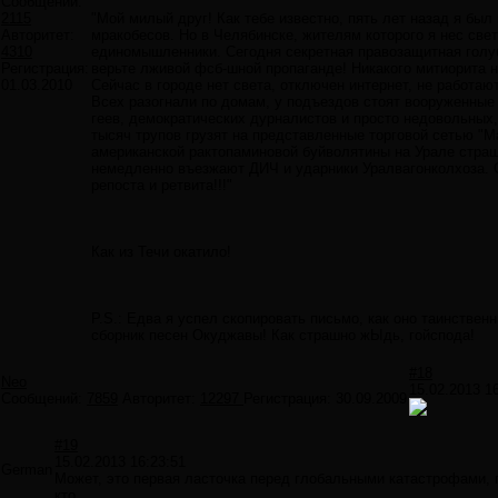
Сообщений:
2115
"Мой милый друг! Как тебе известно, пять лет назад я бы
Авторитет:
мракобесов. Но в Челябинске, жителям которого я нес све
4310
единомышленники. Сегодня секретная правозащитная голуб
Регистрация:
верьте лживой фсб-шной пропаганде! Никакого митиорита 
01.03.2010
Сейчас в городе нет света, отключен интернет, не работа
Всех разогнали по домам, у подъездов стоят вооруженные
геев, демократических дурналистов и просто недовольных
тысяч трупов грузят на представленные торговой сетью "
американской рактопаминовой буйволятины на Урале стра
немедленно въезжают ДИЧ и ударники Уралвагонколхоза. О
репоста и ретвита!!!"
Как из Течи окатило!
P.S.: Едва я успел скопировать письмо, как оно таинстве
сборник песен Окуджавы! Как страшно жЫдь, гойспода!
#18
Neo
15.02.2013 1
Сообщений:
7859
Авторитет:
12297
Регистрация:
30.09.2009
#19
15.02.2013 16:23:51
German
Может, это первая ласточка перед глобальными катастрофами, 
кто...