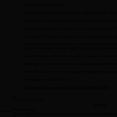
Fidelius Фэйк фэйк фэйк!
Как можно было такому случиться... Браво, русские... Сде
Altesocke А не было ли это неправильно наведенной севе
lasmirandadensivilla А нет ли тут связи с астероидом DA
monstermac Почему у всех русских в машине оказалась п
AcrossTheUniverse Я занимаюсь этой темой в течение мно
построить систему, которая будет будет следить за небос
nixda Интересно, может вот кто-нибудь сказать, я ничего
bernd_lauert_meer Интересно, это самый параноидальное 
Stelzi "Желтая" теория: бульварный телеканал Russia Tod
Опубликовано: 15/02/2013 13:45
http://www.inosmi.ru/overview/20130215/205944219.html
#12
15.02.2013 15:24:30
Цитата
Селена пишет:
Frenkel
@NobodyOne И пусть тот, кто никогда не любил Жерара Депардь