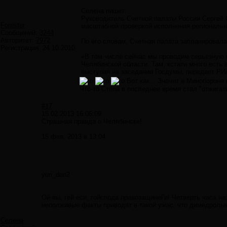
Селена пишет:
Руководитель Счетной палаты России Сергей 
Forester
масштабной проверкой исполнения региональн
Сообщений:
3244
Авторитет:
7972
По его словам, Счетная палата запланировала
Регистрация:
24.10.2010
«В том числе сейчас мы проводим серьезную 
Челябинской области. Там, кстати много есть 
выступая на заседании Госдумы, передает РИ
Вот как... Значит в Минобороне 
Что-то Стёпа в последнее время стал "отжигать
#17
15.02.2013 16:06:09
Страшная правда о Челябинске!
15 фев, 2013 в 13:04
yuri_dan2
Ой вы, гей еси, гойспода правозащинеГи! Четверть часа н
неполживые факты приводят в такой ужас, что димедрольно
Селена