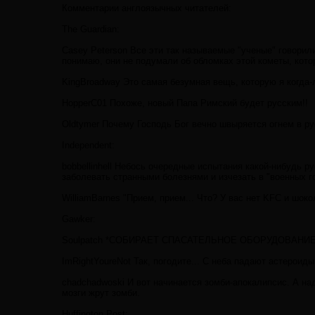
Комментарии англоязычных читателей:
The Guardian:
Casey Peterson Все эти так называемые "ученые" говорили
понимаю, они не подумали об обломках этой кометы, котор
KingBroadway Это самая безумная вещь, которую я когда-
HopperC01 Похоже, новый Папа Римский будет русским!!
Oldtymer Почему Господь Бог вечно швыряется огнем в ру
Independent:
bobbellinhell Небось очередные испытания какой-нибудь р
заболевать странными болезнями и изчезать в "военных г
WilliamBarnes "Прием, прием... Что? У вас нет KFC и шоко
Gawker:
Soulpatch *СОБИРАЕТ СПАСАТЕЛЬНОЕ ОБОРУДОВАНИЕ
ImRightYoureNot Так, погодите... С неба падают астероид
chadchadwoski И вот начинается зомби-апокалипсис. А над
мозги жрут зомби.
Huffington Post: