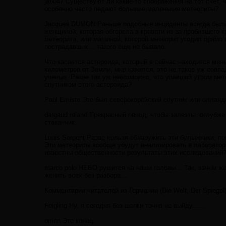
ja6047 Существуют ли какие-то соображения на тот счет, 
особенно часто падают большие маленькие метеориты?
Jacques DUMON Раньше подобные инциденты всегда были
женщиной, которая обгорела в кровати из-за пробившего 
метеорита, или машиной, которой метеорит угодил прямо 
пострадавших… такого еще не бывало.
Что касается астероида, который в сейчас находится мен
километров от Земли, мне кажется, это не такое уж совпа
ученые. Разве так уж невозможно, что упавший утром мет
спутником этого астероида?
Paul Emiste Это был северокорейский спутник или олландо
dargaud roland Прекрасный повод, чтобы залезть поглубже
стаканчик.
Louis Sergent Разве нельзя обнаружить эти булыжники, по
Эти метеориты вообще убудут анализировать в лаборатор
известны общественности результаты этих исследований
marco polo НЕБО рушится на наши головы… Так, зачем же
женить всех без разбора…
Комментарии читателей из Германии (Die Welt, Der Spiegel
Feigling Ну, я сегодня без шапки точно не выйду......
omen Это конец.