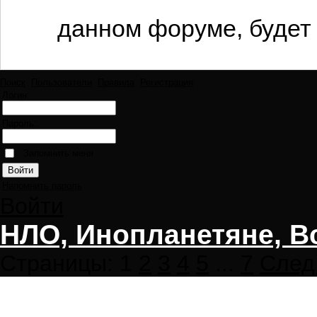
данном форуме, будет 
Поиск
Пользователи
Правила
Регистрация
Логин:
Пароль:
Запомнить меня
Напомнить пароль
Войти
НЛО, Инопланетяне, В
Страницы:
1
2
3
4
5
...
7
След