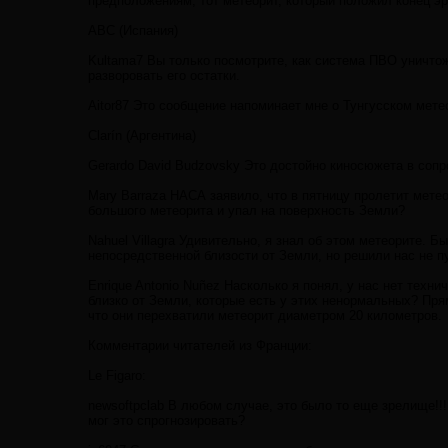
предположениям, тот метеорит, который положил конец эр
ABC (Испания)
Kultama7 Вы только посмотрите, как система ПВО уничтожи
разворовать его остатки.
Aitor87 Это сообщение напоминает мне о Тунгусском метео
Clarín (Аргентина)
Gerardo David Budzovsky Это достойно киносюжета в соп
Mary Barraza НАСА заявило, что в пятницу пролетит мете
большого метеорита и упал на поверхность Земли?
Nahuel Villagra Удивительно, я знал об этом метеорите. 
непосредственной близости от Земли, но решили нас не пу
Enrique Antonio Nuñez Насколько я понял, у нас нет техни
близко от Земли, которые есть у этих ненормальных? Прям
что они перехватили метеорит диаметром 20 километров.
Комментарии читателей из Франции:
Le Figaro:
newsoftpclab В любом случае, это было то еще зрелище!!
мог это спрогнозировать?