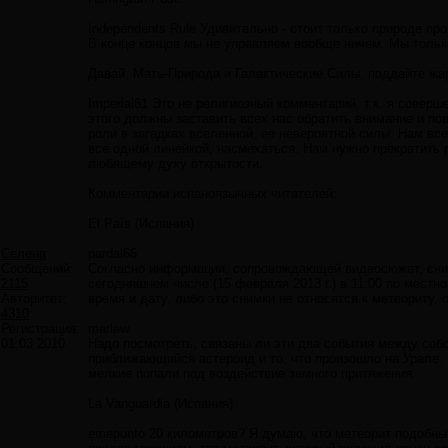
Independents Rule Удивительно - стоит только природе пр
В конце концов мы не управляем вообще ничем. Мы тольк
Давай, Мать-Природа и Галактические Силы, поддайте жар
Imperial61 Это не религиозный комментарий, т.к. я совер
этого должны заставить всех нас обратить внимание и по
роли в загадках вселенной, ее невероятной силы. Нам все
все одной линейкой, насмехаться. Нам нужно прекратить 
любящему духу открытости.
Комментарии испаноязычных читателей:
El País (Испания)
Селена
pardal66
Сообщений:
Согласно информации, сопровождающей видеосюжет, снимки
2115
сегодняшнем числе (15 февраля 2013 г.) в 11:00 по местн
Авторитет:
время и дату, либо это снимки не относятся к метеориту, 
4310
Регистрация:
marlaw
01.03.2010
Надо посмотреть, связаны ли эти два события между собо
приближающийся астероид и то, что произошло на Урале. 
мелкие попали под воздействие земного притяжения.
La Vanguardia (Испания)
emepunto 20 километров? Я думаю, что метеорит подобны