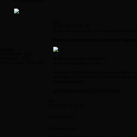
#RussianMeteor
#13
15.02.2013 15:31:00
В Вестях-24 сказали, что нашли воронку ди
Военные нашли воронку на месте падени
Селена
Сообщений:
2115
Авторитет:
4310
Воронка на озере Чебаркуль
Регистрация:
01.03.2010
Фото: Владислав Петлюк
Военные обнаружили воронку диаметром око
сообщает РИА Новости со ссылкой на предс
падения в норме.
http://lenta.ru/news/2013/02/15/found/
#14
15.02.2013 15:33:14
Frenkel пишет:
Селена пишет: