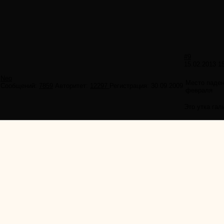
#9
15.02.2013 1
Neo
Место паден
Сообщений:
7859
Авторитет:
12297
Регистрация:
30.09.2009
февраля
Это утка га