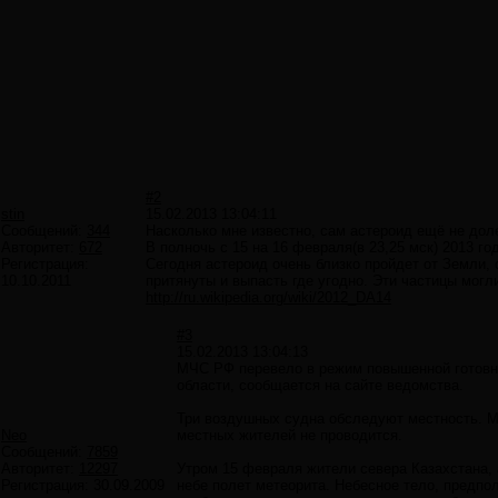
#2
stin
15.02.2013 13:04:11
Сообщений:
344
Насколько мне известно, сам астероид ещё не дол
Авторитет:
672
В полночь с 15 на 16 февраля(в 23,25 мск) 2013 г
Регистрация:
Сегодня астероид очень близко пройдет от Земли, 
10.10.2011
притянуты и выпасть где угодно. Эти частицы могли
http://ru.wikipedia.org/wiki/2012_DA14
#3
15.02.2013 13:04:13
МЧС РФ перевело в режим повышенной готовно
области, сообщается на сайте ведомства.
Три воздушных судна обследуют местность. М
Neo
местных жителей не проводится.
Сообщений:
7859
Авторитет:
12297
Утром 15 февраля жители севера Казахстана, 
Регистрация:
30.09.2009
небе полет метеорита. Небесное тело, предпо