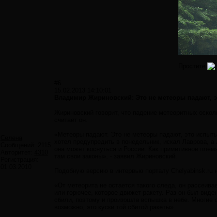
Простите
#6
15.02.2013 14:10:01
Владимир Жириновский: Это не метеоры падают, э
Жириновский говорит, что падение метеоритных осколк
считает он.
«Метеоры падают. Это не метеоры падают, это испыты
Селена
хотел предупредить в понедельник, искал Лаврова, а 
Сообщений:
2115
она может коснуться и России. Как примитивное племя
Авторитет:
4310
там свои законы», - заявил Жириновский.
Регистрация:
01.03.2010
Подобную версию в интервью порталу Chelyabinsk.ru 
«От метеорита не остается такого следа, он рассеивае
или горючее, которое движет ракету. Раз он был виде
сбили, поэтому и произошла вспышка в небе. Многие 
возможно, это куски той сбитой ракеты».