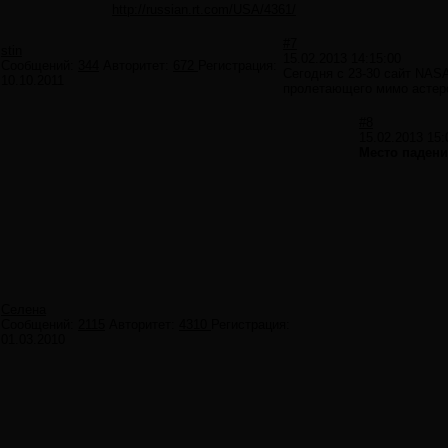
http://russian.rt.com/USA/4361/
#7
stin
15.02.2013 14:15:00
Сообщений:
344
Авторитет:
672
Регистрация:
Сегодня с 23-30 сайт NASA
10.10.2011
пролетающего мимо астер
#8
15.02.2013 15:
Место падени
Селена
Сообщений:
2115
Авторитет:
4310
Регистрация:
01.03.2010