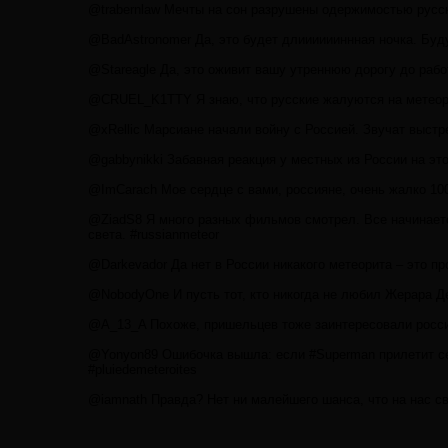
@trabernlaw Мечты на сон разрушены одержимостью русс
@BadAstronomer Да, это будет длииииииннная ночка. Буду 
@Stareagle Да, это оживит вашу утреннюю дорогу до раб
@CRUEL_K1TTY Я знаю, что русские жалуются на метеорит
@xRellic Марсиане начали войну с Россией. Звучат выс
@gabbynikki Забавная реакция у местных из России на это
@ImCarach Мое сердце с вами, россияне, очень жалко 10
@ZiadS8 Я много разных фильмов смотрел. Все начинается
света. #russianmeteor
@Darkevador Да нет в России никакого метеорита – это пр
@NobodyOne И пусть тот, кто никогда не любил Жерара Де
@A_13_A Похоже, пришельцев тоже заинтересовали росси
@Yonyon89 Ошибочка вышла: если #Superman прилетит сего
#pluiedemeteroites
@iamnath Правда? Нет ни малейшего шанса, что на нас св