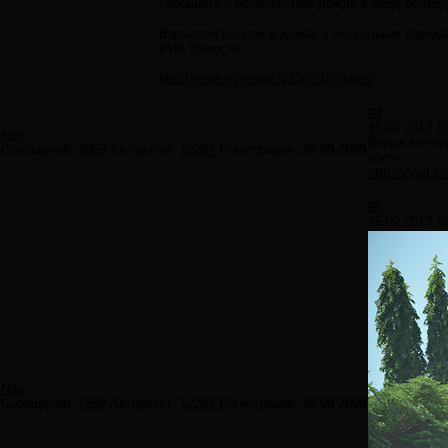
сообщила о метеоритном дожде в виде болидо
Взрывной волной в домах в нескольких города
РИА Новости.
http://lenta.ru/news/2013/02/15/save/
#4
15.02.2013 1
Neo
Взрыв метео
Сообщений:
7859
Авторитет:
12297
Регистрация:
30.09.2009
посте.
http://zyalt.l
#5
15.02.2013 1
Neo
Сообщений:
7859
Авторитет:
12297
Регистрация:
30.09.2009