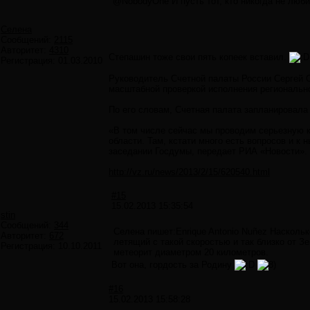
@NobodyOne И пусть тот, кто никогда не люб
Селена
Сообщений:
2115
Авторитет:
4310
Степашин тоже свои пять копеек вставил.
Регистрация:
01.03.2010
Руководитель Счетной палаты России Сергей 
масштабной проверкой исполнения региональн
По его словам, Счетная палата запланировала
«В том числе сейчас мы проводим серьезную к
области. Там, кстати много есть вопросов и к
заседании Госдумы, передает РИА «Новости».
http://vz.ru/news/2013/2/15/620540.html
#15
15.02.2013 15:35:54
stin
Сообщений:
344
Селена пишет:Enrique Antonio Nuñez Наскольк
Авторитет:
672
летящий с такой скоростью и так близко от З
Регистрация:
10.10.2011
метеорит диаметром 20 километров.
Вот она, гордость за Родину
#16
15.02.2013 15:58:28