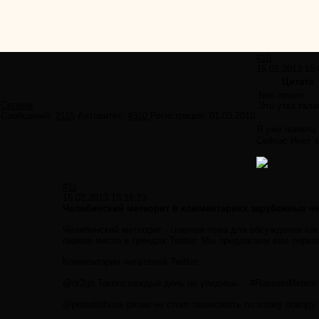
#10
15.02.2013 15:
Цитата
Neo пишет:
Селена
Это утка гали
Сообщений:
2115
Авторитет:
4310
Регистрация:
01.03.2010
Я уже поняла
Сейчас Инет з
#11
15.02.2013 15:16:23
Челябинский метеорит в комментариях зарубежных чит
Челябинский метеорит - главная тема для обсуждения как
первое место в трендах Twitter. Мы предлагаем вам пер
Комментарии читателей Twitter:
@dr2go Такого каждый день не увидишь… #RussianMeteor
@petealishous разве не стоит паниковать по этому поводу