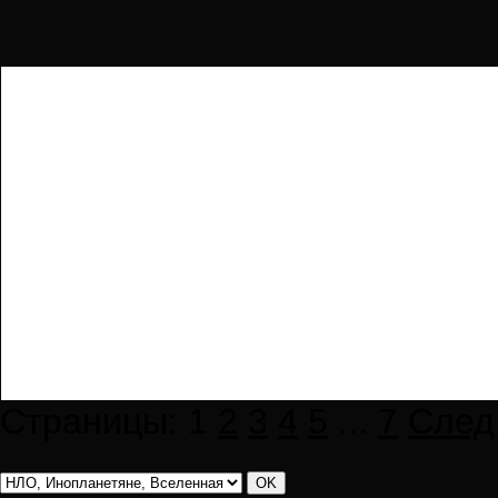
Страницы:
1
2
3
4
5
...
7
След