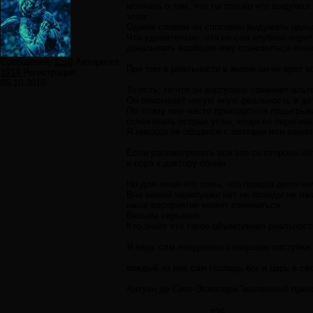
молчать о том, что ты только что выдумал 
этом.
Одним словом он способен выдумать целый
Что удивительно, что он сам глубоко верит
доказывать вообщем ему становиться очень 
Сообщений:
1118
Авторитет:
При том в реальности в жизни он не врет 
1914
Регистрация:
05.10.2010
То есть, то что он виртуозно сочиняет аль
Он описывает некую иную реальность в де
По этому мне часто приходиться подыгрыв
сглаживать острые углы, когда он перегиба
Я никогда не общался с поэтами или комп
Если рассматривать все это со стороны об
и пора к доктору обеим.
Но для меня что ложь, что правда дело че
Вне нашей черепушки нет не правды не лж
наше восприятие может измениться.
Весьма серьезно.
Кто знает что такое объективная реальнос
Я ведь сам ежедневно совершаю поступки
каждый из нас сам господь бог и царь в с
Антуан де Сент-Экзюпери "маленький прин
#36