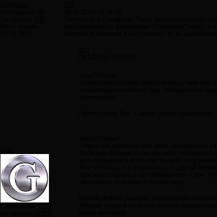
Confessor
#22
Сообщений:
85
08.06.2013 18:34:30
Авторитет:
385
Помнится, у Серафима Роуза было толкование подо
Регистрация:
медитировать (а фактически "отключать" мозг), и в
15.10.2012
смотрит и начинает в него верить. И не задумывает
#23
08.06.2013 22:21:22
serg77 пишет:
Всем привет. Сразу представлюсь, мое имя С
клавиатуру множество раз, чтобы начать писат
изменилось.
Приветствую Вас, Сергей, добро пожаловать.
serg77 пишет:
Через год заболела моя жена, обнаружили рак
Greg
Зная уже больше о том где могут находится 
для проведения ассистов, ездили к бабушкам
Все улеглось и я знакомлюсь с другой женщин
при мед осмотре у нее обнаруживают рак. Опя
бессильна, и поможет только чудо.
Многие формы раковых заболеваний можно выл
никаких чудес в этом нет, но есть предполож
Сообщений:
3270
раком всё чаще.
Авторитет:
11325