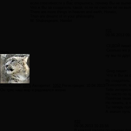
если способности у Вас открылись, почему Вы не вылечи
Что ж Вы за создатель такой, если не смогли её ни выл
There are more things in heaven and earth, Horatio,
Than are dreamt of in your philosophy.
W. Shakespeare, Hamlet
#31
09.06.2013 09:
СЕДОЙ пишет
Сколько же у 
Наль
ну мы то друг
Greg пишет:
Что ж Вы за 
Ну создатель 
Психология, к
Сообщений:
1075
Авторитет:
1052
Регистрация:
10.04.2013
Тебе интересн
Он тряс наш мир и радовался жизни.
Но чисто по п
Полётом твое
Но понять, в 
Ты теперь пол
А значит путь
#32
09.06.2013 10:23:56
В каждой палате по одному богу