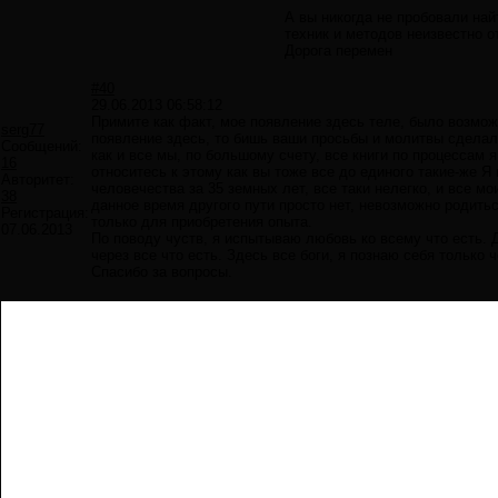
А вы никогда не пробовали най
техник и методов неизвестно от
Дорога перемен
#40
29.06.2013 06:58:12
Примите как факт, мое появление здесь теле, было возмож
serg77
появление здесь, то бишь ваши просьбы и молитвы сделали
Сообщений:
как и все мы, по большому счету, все книги по процессам 
16
относитесь к этому как вы тоже все до единого такие-же Я
Авторитет:
человечества за 35 земных лет, все таки нелегко, и все м
38
данное время другого пути просто нет, невозможно родить
Регистрация:
только для приобретения опыта.
07.06.2013
По поводу чуств, я испытываю любовь ко всему что есть.
через все что есть. Здесь все боги, я познаю себя только 
Спасибо за вопросы.