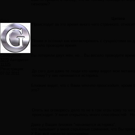
гипнозом?
Цитата
Greg
Происходит за это время много чего странного, относ
Позже я осознал как контактировать с сущностями на 
весело проводим время.
Сообщений:
Вы потеряли двух жён, но... Вы весело проводите время
3270
Авторитет:
11325
Регистрация:
До сего дня даже те люди кто наяву видел мои метамор
07.02.2011
почему? у них начинается истерика.
Близкие видят, что с Вами
что-то происходит
, кроме 
это?
Опять же оговорюсь дело то не в том чтоы кому то чег
происходит. У меня открылось много способностей . Но 
Даже у Ваших близких "начинается истерика",
что вызывает у меня серьёзные сомнения, что Вы пробу
У Вас всё какие-то полунамёки,