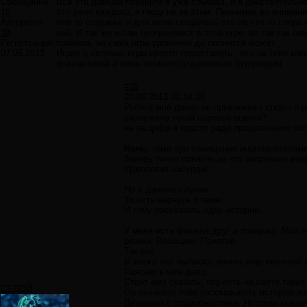
Сообщений:
Все эти доводы поверьте я уже слышал, и я действительно
16
это дело каждого, я пишу не за этим. Принимая во внимани
Авторитет:
кем то созданы, и для меня создатель это не что то сверх
38
ней. И так же и сам программист в этой игре, но так как е
Регистрация:
правила, но сама игра уровнями до полнятся может.
07.06.2013
Играя в сетевые игры просто представить , что на тебе ка
фантастикой а лишь немного отдаленным бушующим.
#35
20.06.2013 23:34:28
Ребята мне давно не привлекают споры о р
заслужило такой суровой оценки?
не за цифр а просто ради продолжения обс
Наль,
тема про похищение инопланетянами
Теперь точно понятно за что запретили ве
Идеология абсурда!
Но в данном случаи.
То есть вернусь к теме.
И хочу рассказать одну историю.
У меня есть близкий друг и товарищ. Мой 
рюмки. Вообщем. Понятно.
Так вот.
Я много лет пытаюсь понять мир иллюзий в
Поясню в чем дело.
Стоит ему сказать, что есть на свете така
СЕДОЙ
Он начинает тебе рассказывать историю из
Детально с подробностями. Истории каждый