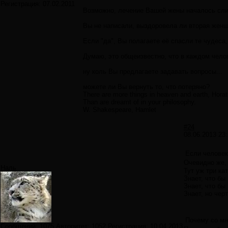
Регистрация:
07.02.2011
Возможно, лечение Вашей жены началось слиш
Вы не написали, выздоровела ли вторая жен
Если "да", Вы полагаете её спасли те чудеса
Думаю, это общеизвестно, что в каждом чело
ну коль Вы предлагаете задавать вопросы...
можете ли Вы вернуть то, что потеряно?
There are more things in heaven and earth, Horat
Than are dreamt of in your philosophy.
W. Shakespeare, Hamlet
#24
08.06.2013 23:
Если человек
Очевидно же,
Наль
Тут уж три ка
Знает, что бы
Знает, что бы
Знает, но чер
Почему со мн
Сообщений:
1075
Авторитет:
1052
Регистрация:
10.04.2013