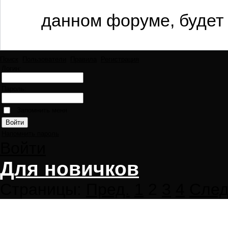
данном форуме, будет 
Поиск
Пользователи
Правила
Регистрация
Логин:
Пароль:
Запомнить меня
Напомнить пароль
Войти
Для новичков
Страницы:
Пред.
1
2
3
4
След