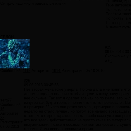
По жизни, бро.
Он тряс наш мир и радовался жизни.
Тебе интересн
Но чисто по п
Полётом твое
Но понять, в 
Ты теперь пол
А значит путь
СЕДОЙ
#25
09.06.2013 00:
Сколько же у 
а (((
Сообщений:
1118
Авторитет:
1914
Регистрация:
05.10.2010
#26
09.06.2013 00:45:55
Нет вторая жена тоже умерла. Но она дала мне понять что 
делом я сделал веление чтобы исцелить жену, хочу сразу с
нее сильные. Так вот я сделал все как по по книге, это бы
serg77
изнутри как будто горит, я понял что что то произошло . В
Сообщений:
в примерно 22 часа она резко уснула , примерно в полночь
16
неделю ей стало лучше , но потом все начало возвращатьс
Авторитет:
ответ , что я зря стараюсь она для себя сама уже все реш
38
что все здесь действительно не просто какая то материаль
Регистрация:
визуализации. Позже я осознал как контактировать с сущн
07.06.2013
женами. И мы весело проводим время.