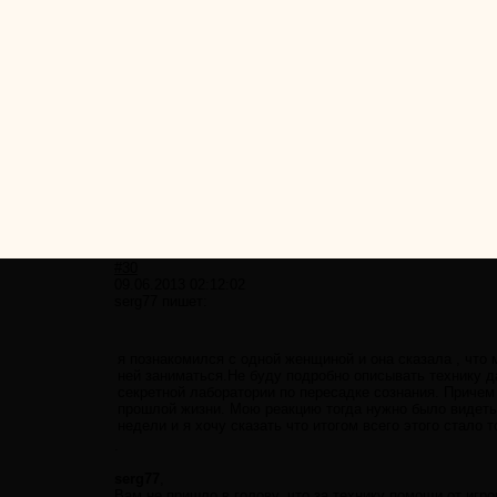
#30
09.06.2013 02:12:02
serg77 пишет:
я познакомился с одной женщиной и она сказала , что 
ней заниматься.Не буду подробно описывать технику да 
секретной лаборатории по пересадке сознания. Причем я
прошлой жизни. Мою реакцию тогда нужно было видеть,
недели и я хочу сказать что итогом всего этого стало 
.
serg77
,
Вам не пришло в голову, что за технику помощи от игр