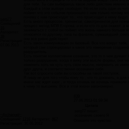
для тебя. Ты сам выбираешь какое либо действие именно и
Каждый в этом выборе свободен. Но если хоть один из чит
поймет что это событие произошло с ним только потому что
почему с ним происходит то , что происходит к нему будут
serg77
Есть много процессов, тренингов, самотренингов,для позн
Сообщений:
процесс метод МПВ Егорова, и если кто то для скажет ,а м
16
заниматься с собой он поймет что жизнь намного больше м
Авторитет:
относится по другому, типа ты фанатик, сумашедший ,секта
38
они все равно действуют.
Регистрация:
Есть закон коммуникации он базовый. Все что вокруг тебя,
07.06.2013
который сам спроецировал и какое это намерение созданно
разрушитель.
Есть понятие коллективное сознание, это то о чем думает
только разрушение, когда я вижу эти мысле формы, они че
изменить хоть на чуть чуть свои мысли, направить их име
друг друга, и соответственно осознания себя.
Так вот спросите себя вы способны на такой поступок.
Я пишу не для того чтобы кому то , что то доказать, а дл
иначе нас ждет хаос , и тогда хочешь не хочешь поневоле
к чему то высшему. Все в этой жизни закономерно.
#39
27.06.2013 01:59:34
Цитата
serg77 пишет:
~Archangel~
осознание своего Я
Сообщений:
1216
Авторитет:
867
Опишите это чувство.
Регистрация:
30.05.2012