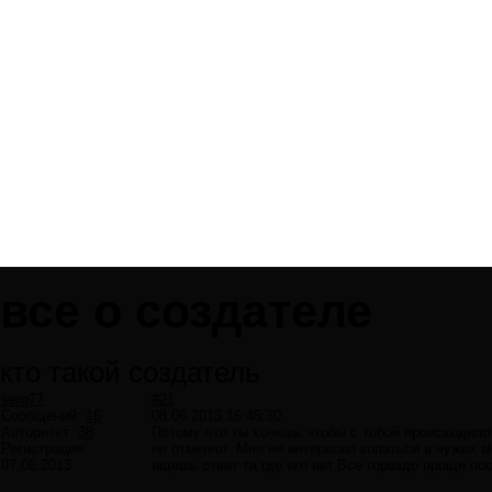
все о создателе
кто такой создатель
serg77
#21
Сообщений:
16
08.06.2013 16:45:30
Авторитет:
38
Потому что ты хочешь чтобы с тобой происходило 
Регистрация:
не отменял. Мне не интересно копаться в чужих м
07.06.2013
ищешь ответ та где его нет.Все гораздо проще по