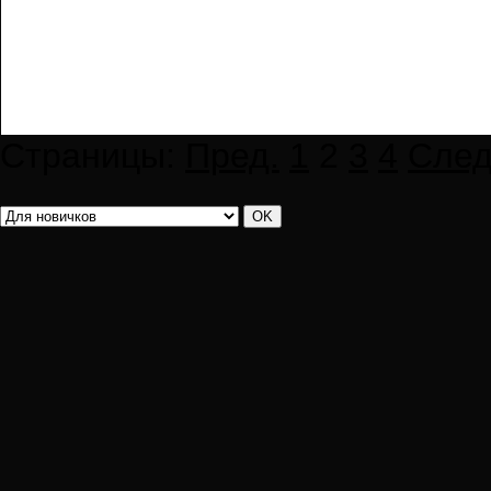
Страницы:
Пред.
1
2
3
4
След