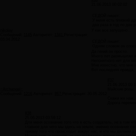
21.06.2013 00:02:02
СЕДОЙ пишет:
У меня есть близкий д
два раза в год по две 
nikolay
У как все запущено...
Сообщений:
1145
Авторитет:
1341
Регистрация:
03.04.2012
СЕДОЙ пишет:
Одним словом он спосо
Да гений он просто.
Много лет размышлял я
Непонятного нет для ме
Мне известно, что мне н
Вот последняя правда, 
#37
21.06.2013 00:1
~Archangel~
Майские розы, ч
Сообщений:
1216
Авторитет:
867
Регистрация:
30.05.2012
Скажи же нам, 
Дорога переме
#38
25.06.2013 03:59:12
Для меня осознание того что я есть создатель, не в том чт
главное для чего мы здесь на земле, именно осознание св
призму того что происходит вокруг нас, и что мы делаем д
Можно жить и отрицать то что ты видишь вокруг себя это 