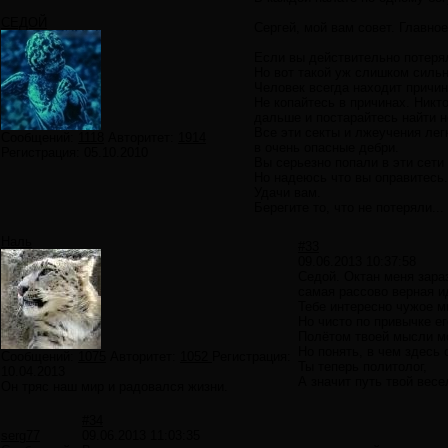
СЕДОЙ
Сергей, мой вам совет. Главно
Если вы действительно потеря
Но вот такой уж слишком сильн
Человек всегда находит причину
Не копайтесь в причинах. Никт
дальше и постарайтесь найти 
Все эти секты и лжеучения ле
Сообщений:
1118
Авторитет:
1914
в очень опасные дебри.
Регистрация:
05.10.2010
Вы серьезно попали в эти сети 
Но надеюсь что вы оправитесь
Удачи вам.
Берегите то, что не потеряли...
Наль
#33
09.06.2013 10:37:58
Седой. Октан меня зара
самая рассово верная и
Тебе интересно чужое м
Но чисто по привычке е
Полётом твоей мысли м
Но понять, в чем здесь 
Сообщений:
1075
Авторитет:
1052
Регистрация:
Ты теперь политолог,
10.04.2013
А значит путь твой весе
Он тряс наш мир и радовался жизни.
#34
serg77
09.06.2013 11:03:35