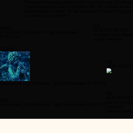
Опять же оговорюсь дело то не в том чтоы кому то чего то
У меня открылось много способностей . Но главная из них т
Я адекватный человек , и сам прекрасно понимаю что для б
сам поймет кто я такой.
#27
serg77
09.06.2013 00:49:03
Сообщений:
16
Авторитет:
38
Регистрация:
Я отвечу так я сейча
07.06.2013
существования.
СЕДОЙ
#28
09.06.2013 01:
Сообщений:
1118
Авторитет:
1914
Регистрация:
05.10.2010
#29
09.06.2013 01:
CBR
вам бы автор н
Сообщений:
1309
Авторитет:
-110
Регистрация:
14.02.2012
спокойно?
«Не ищи себя 