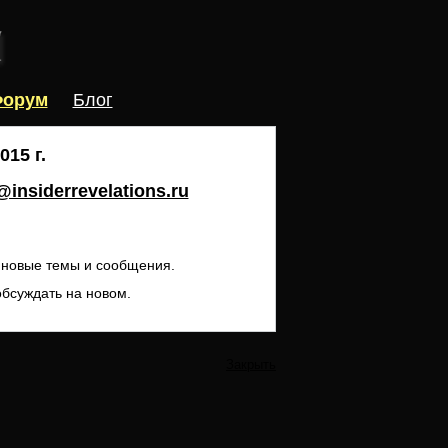
орум
Блог
15 г.
insiderrevelations.ru
ь новые темы и сообщения.
обсуждать на новом.
Закрыть