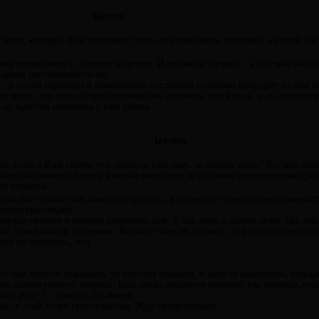
Цитата
м мире, которые Вам расскажет один из странников, опираясь на свой вн
ну романтичную, дарили надежду. И однажды думаю,.. а что мне не ис
сторгом рассказываете вы,
,..а потом однажды в измененном состоянии сознания приходит ко мне 
о мира, это такая форма похожая на человека вся в огне, и он говорит мне
 но чувства симпатии к вам обоим
Цитата
но, если я Вам скажу, что переход уже был...в тонком мире? Вы мне пов
ностей земного Логоса в новые вибрации, и частично контролировал(по
го вопроса...
дна. Вот только так хочется спросить, а кто несет теперь ответственнос
своими красивыми
койным нравом и нежной уверенностью. А как жить в своем мире, где ли
й, приглашая к творению. Творить тоже не сложно, но (простите) ответст
ете не понимать, что
я нам вместе осваивать те кусочки мозаики, и вместе наблюдать верны
ма коллективного творить. Ваш отказ придется принять, как происки лук
ва. Идет?... Говорю, от имени
есь, в этой точке пространства. Жду предложений...