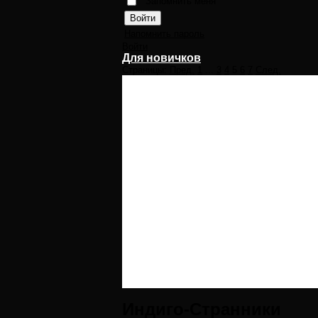
Запомнить меня
Напомнить пароль
Войти
Для новичков
Страницы:
Пред.
1
...
3
4
5
6
7
След.
Индиго-Странники