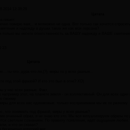
8.2014 12:38:28
Цитата
а пишет:
ечно поверю вам,.. и возможно не одна. Вот только так хочется спросить
смятение и надежду в душах таких же как моя персона?
и только вы несете ответственность за ВАШУ надежду и ВАШЕ смятение
1:23
Цитата
е:...ты что, дура что ли,(?), миры то у всех разные...
те под этой фразой? И кто это был в огне? XD)
ы у нас всех разные. Факт.
 например этот, на планете земля - он коллективный. Он для всех один и
о своему.
иры для всех нас одинаковые, только воспринимаем мы их по разному.
с, что понимать под фразой, миры у всех разные?
ми огненный образ, я не знаю кто это. Мы все визуализируем образы по р
ется светлым сознанием. По правилу появления, идёт ощущения любви,
ели, и что он сказал?
а бесконечно короткий миг