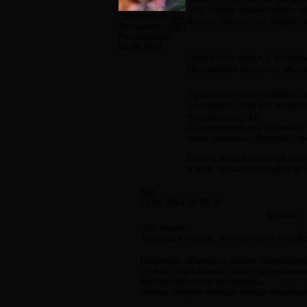
нет. Теперь модны новые п
Сообщений:
411
Кстати, насчет: ум, разум, 
Авторитет:
1893
Регистрация:
05.08.2014
Здесь есть люди, с которы
Нет никакой оболочки. Мысл
Сущности летят на ИДЕЮ (ко
«социума». Они все и скопом
Вспомнилось, КК:
Существует два основных в
ними сражаясь. Второй – ф
Если в моей жизненной ситуа
в игре, только вот выйти и
#88
21.08.2014 19:08:38
Цитата
2sit пишет:
Отсюда и вопрос, что понимать под фр
Попробую объяснить своим пониманием,.
отнять,.. при знании своего предназна
внутренний огонь усиливаясь
иногда требует выхода иногда защищае