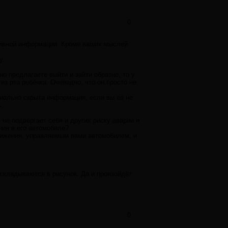
0
ктивной информации. Кроме ваших мыслей
у.
о предлагаете выйти и зайти обратно, то у
з рта ребёнка. Очевидно, что он просто не
нциально скрыта информация, если вы её не
.
не подвергает себя и других риску аварии и
ния в его автомобиле?
движения, управляемым вами автомобилем, и
 складываются в рисунок. Да и произойдёт
0