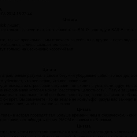
6
.08.2014 18:32:44
Цитата
oick пишет:
ы и только вы несете ответственность за ВАШУ надежду и ВАШЕ смятен
это, так же правильно... мы отвечаем за себя, а не другие... перекладыв
 избавляет, а лишь создаёт иллюзию.
тут только, на бесконечно короткий миг
Цитата
и отравленные разумы, в своём безумии убедившие себя, что всё делают
м убеждает, что все верно, что все правильно.
дит выхода из стрессовой ситуации - он сходит с ума, если вдруг не ср
е информацию которая может "расстроить целостность". Разум защищает
акидывает подальше, чтоб оно было недоступно, иначе «зависнет» облада
 он врет. Вы замечаете что на земле не комильфо, разум вас закинет в
е «зависли», чтоб не вышли из строя.
Цитата
 тела» в астрал проводят там больше времени, чем в физическом, - они
 тоже начинает обладать своим УМОМ и своими шаблонами.
Цитата
метил, что черти перестали являться и хоть как-то досаждать человекам
ать – и их не стало. Забавно, правда? Человечество перестаёт думать о