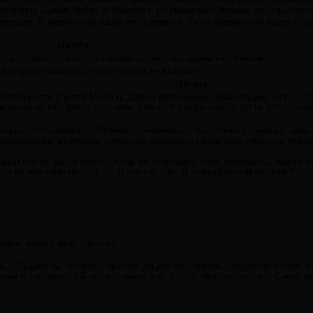
ерсонажи, эдакие байки от бабайки и устрашающие буканы, зелёные чело
рассудок. В украинском языке нет слова ум. Ум на украинском будет - ро
Цитата
ми я делюсь практически всеми своими выходами из оболочки
и создают оболочку. Никто никуда не выходит.
Цитата
торая есть сгусток Мысли), для её воплощения, реализации, и тут.... 
 считали, что делов то, - «два пальца Аб асфальт», а тут на тебе... «ма
арианта выживания. Первый – покориться жизненной ситуации, либо п
ормирование жизненной ситуации сообразно своим собственным плана
ции что-то "не по плану" (типа, не комильфо, типа, сражаюсь), значит э
з нее по желанию нельзя…… и это что самый первый/легкий уровень?
азой, миры у всех разные?
.. Сущность, готовая к выходу ,на другой уровень , содержит в себе и +
чения и поставленной цели - личностью, так же обретает связь с Силой-м
т.