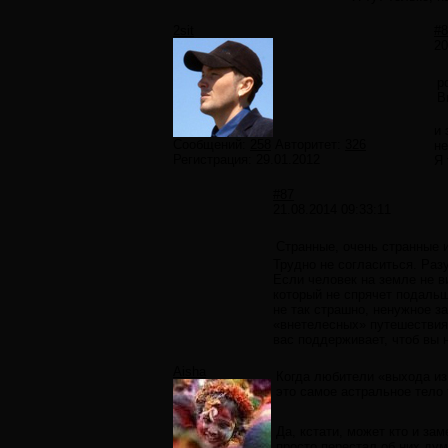
2sit
#8
20
p
В
и 
Сообщений:
258
Авторитет:
326
не
Регистрация:
29.01.2012
Я 
#87
21.08.2014 09:33:11
Странные, очень странные 
Трудно не согласиться. Разу
Если человек на земле не ви
который не спрячет подальш
не так страшно, ненужное з
«внетелесных» путешествиях
вас поддерживает, чтоб вы н
Aisha
Когда любители «выхода из
это самое астральное тело
Да, кстати, может кто и за
просто перестал об них дум