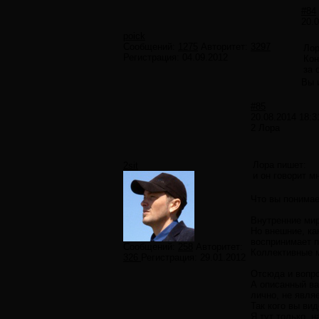
#84
20.0
poick
Сообщений:
1275
Авторитет:
3297
Лор
Регистрация:
04.09.2012
Кон
за 
Вы 
#85
20.08.2014 18:3
2 Лора
Лора пишет:
2sit
и он говорит мн
Что вы понимае
Внутренние мир
Но внешние, как
воспринимает п
Сообщений:
258
Авторитет:
Коллективные м
326
Регистрация:
29.01.2012
Отсюда и вопро
А описанный ва
лично, не явля
Так кого вы вид
Я тут только, н