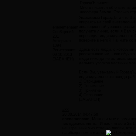
ГораздЪ пишет:
Много пишется об опыте из ин
ноосфера Земли. Столько стра
Уважаемый ГораздЪ, а что Вы,
опираясь на свой внетелесный
эволюционный уровень развити
enenemenaam
получите лично, если я Вам с
Сообщений:
переводил индивидуальностей 
231
поверите в него?! Начните со в
Авторитет:
1094
Здесь есть люди, с которыми 
Регистрация:
рассказываю им, - как обучаю
09.10.2013
люди никогда не останавливаю
(ЗАБАНЕН)
дальних уголков частички моз
Если Вы, уважаемый ГораздЪ, 
индивидуальности всегда рабо
1) Отрицание
2) Понимание
3) Принятие
4) Осознание
(ЗАБАНЕН)
#83
20.08.2014 04:47:58
enenemenaam
, Можно и мне с вами по
так вдохновляете... И вас читаю и
2sit
,
наш грешный мир столько любви, что о
на обыденном в жизни.
Смотришь н