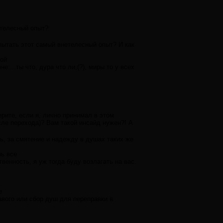
етелесный опыт?
пытать этот самый внетелесный опыт? И как
мой
:...ты что, дура что ли,(?), миры то у всех
ерите, если я, лично принимал в этом
сле перехода)? Вам такой инсайд нужен?! А
ть, за смятение и надежду в душах таких же
шь все
венность, я уж тогда буду возлагать на вас.
е
авого или сбор душ для переправки в