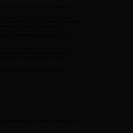
ем бы уже не была наделена замкнутая
.
ые Вам расскажет один из странников,
когда все(или почти все) перейдут на новый
ском мире. Так вот, какие знания Вы
ично принимал в этом участие, лично
ехода)? Вам такой инсайд нужен?! А Вы
ми в других мирах и плотностях. Я
Этим людям интересен такой инсайд, эти
сознанием, чтобы доставать из самых
ит Ваши ячейки. Пытливое сознание
0
ала задумываться, не такие ли люди, несут в