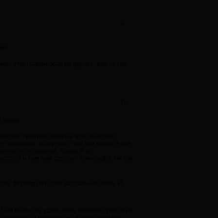
0
ие.
ание ответственности на других, вас от неё
0
 верно.
аботает «разум» который все объяснит,
 человека: объясняет, что все верно и все
тель этого разума. Также и во
 астрал и там вам сделает комильфо, он так
 там формируют своё астральное тело. И
? Они нынче не удел, ведь человек просто на
 чём-либо, о ком-либо — и этого больше