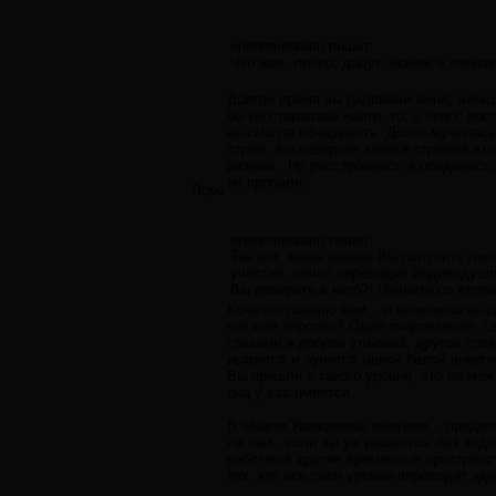
enenemenaam пишет:
Что вам, лично, дадут знания о тонко
Долгое время вы радовали меня, женщи
бы не старалась найти, то, о чем с во
не смогла обнаружить. Долго мучилась
страж, вы наверное знаете стражей этог
разные...Ну расстроилась я обиделась,
не пропали.
Лора
enenemenaam пишет:
Так вот, какие знания Вы получите лич
участие, лично переводил индивидуаль
Вы поверите в него?! Начните со второ
Конечно поверю вам,.. и возможно не о
как моя персона? Один очаровывает, 
глазами и доброй улыбкой, другой спо
искрится и лучится одной белой энергие
Вы пришли с такого уровня, что не мож
она у вас имеется.
В общем Уважаемые многими,.. придетс
ли они...если вы уж решились без ведо
рабство в другие временные пространст
тех, кто все свои уровни переходит зд