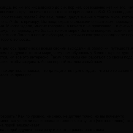
сайда, но ничего инсайдского до сих пор нет, совершенно нет ничего, ч
нников вокруг, но ничего нового они не принесли с собой. Странно даже
 собственно, ждёте? Что вам, лично, дадут знания о тонком мире, котор
 опыт? Вот к примеру, Вы неоднократно слышали о квантовом переходе, 
я. Многие ждали, многие говорили, а ничего и не произошло....в физиче
кажу, что переход уже был...в тонком мире? Вы мне поверите, если я, л
земного Логоса в новые вибрации, и частично контролировал(после пер
торого вопроса...
я делюсь практически всеми своими выходами из оболочки, путешествия
 земные души в тонком мире, чему сам обучаюсь у более старших душ. 
тся, им всё это интересно. Таким способом они работают со своим под
аики, чтобы создавать более верный коллективный пазл.
находитесь в поиске, - тогда ищите, не нужно ждать, что кто-то заполн
тает на принципе:
говорить? Как по уровню, не знаю, не дотяну точно, но вы почему-то
 меня так увлекли ваши послания человечеству, что (честное слово), ст
на порой зашкаливает
а людей идущих навстречу и хочется расцеловать всех.