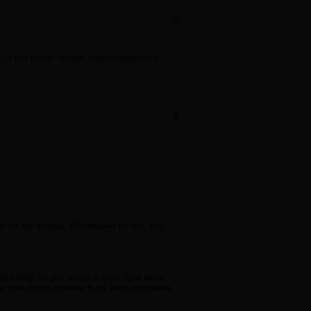
0
, а кто несет теперь ответственность,
.
0
 тот же всегда. Но каждый из нас, его
азному, но это нечто в огне, для меня
 а сам образ должен быть миролюбивым.