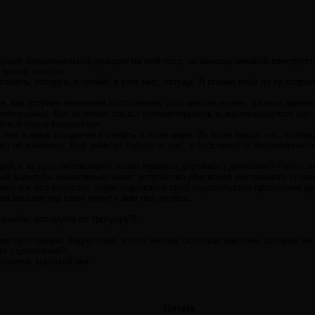
кроме эмоциональной реакции на мой пост, не выношу никакой констру
 зачем, неясно.
память, которую я пронёс в этот мир, оттуда. Я помню себя по ту сторон
е, как устроен механизм воплощения, для чего он нужен, да ещё ироничн
мментариев. Как не имеет смысл комментировать вываливающуюся еду, и
ить в таком количестве.
, как и ваше рождении и смерть в этом мире. Во всём вокруг нас, поте
его не изменить. Всё зависит только от вас, и способности анализировать
йся за руль автомобиля, знает правила дорожного движения? Разве он 
й водитель обязательно знает устройство двигателя внутреннего сгора
нимая как всё работает, лишь выражаете своё недовольство правилами 
на ваш взгляд сами лезут к вам под колёса.
знаёте, что едете по тротуару?!
ии прострации, видно лишь много мелких осколков картины, которые не
нет стремления?
сконечно короткий миг
Цитата