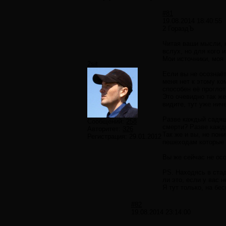
#81
19.08.2014 18:40:55
2 ГораздЪ
Читая ваши мысли, 
вслух, но для кого и
Мои источники, моя 
2sit
Если вы не осознаёт
меня нет к этому ко
способен её проглот
Это очевидно так же
видите, тут уже нич
Разве каждый садящи
Сообщений:
258
смерти? Разве кажды
Авторитет:
326
Так же и вы, не по
Регистрация:
29.01.2012
пешеходам которые 
Вы же сейчас не осо
PS. Находясь в стад
ли это, если у вас 
Я тут только, на бе
#82
19.08.2014 23:14:00