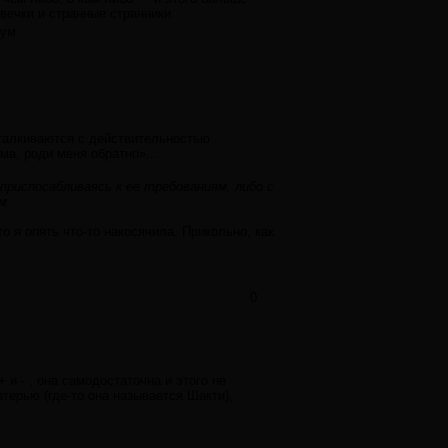
вечки и странные странники.
зум.
сталкиваются с действительностью
ма, роди меня обратно»...
риспосабливаясь к ее требованиям, либо с
м.
то я опять что-то накосячила. Прикольно, как
0
 и - , она самодостаточна и этого не
атерью (где-то она называется Шакти),