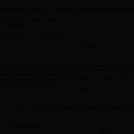
даёт возможность получить эти качества. Через два года погибнут приме
 Не будет этого, ложь. Спорим?
Цитата
акон в космосе - это сила тяготения.
?
Цитата
а! А мы должны стоять на своём - за Разум и Честь людей. Посмотрим н
го последователи (некоторые гностики, масоны, иллюминаты, "инсайдеры"
а. Как и Любви...Вернее, все это у него страшно искажено, как в тресн
Демиург","Люцифер" (анти-демиург) -одно!
к Вседержителю Всего Сущего Всей Вселенной только как его тварь, и 
орий Палама, последние слова.
 за вопросы, без них я ничего из того что написал сегодня не знал.(с) 
 что это всего только лишь твое мнение, основанное на поедании хрис
#163
15.11.2010 19:43:27
Цитата