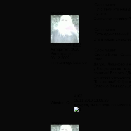
Слон пишет:
. И с теми кто нам 
newgen
пустяк.
Физически погибнут?
Слон пишет:
Есть единственный з
Это в каком смысле
Сообщений:
6193
Авторитет:
3628
Слон пишет:
Регистрация:
Силе и Воле - Слав
03.12.2009
года
infinitum-ego balance
Да уж...Люцифер и е
у Люцифера нет мест
понятия! Все это -"
Он имеет отношение 
"К высотам!" © Григ
Спасибо Вам большое
#162
15.11.2010 13:09:29
Winston_One
newgen,
ты же ведь понимаешь,
newgen