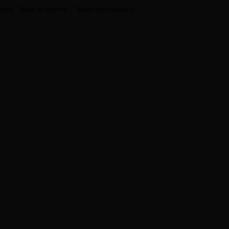
ете -"надо не верить"..."надо исследовать".