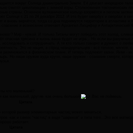
щается вокруг Солнца диаметрально Земле. Её двигает инородное тело.
льно сметёт цивилизацию с земной коры. Столкновения тектонических п
ные страны. Огненное вулканическое кольцо взорвётся и пеплом затяне
оет Солнце с 21 по 24 декабря 2012. И это будет овербух и овербах в ов
ит и вновь вернётся, тогда со дна поднимутся территории в атлантике и
 спасение и вознесение отвечает Архангел Люцифер и Антарктический 
иноват? Мир - чужой. И только Титаны могут победить этот холод, сливш
сёт опасная трясина и жизнь ваша будет не игра... Но если вы разумные 
, исследовать и сотрудничать. А те кто только говорят и думают о любв
оректность. Это не нация, а сброд неандертальцев - всё теплое, мягкое, 
 и размножился в физическом плане. И теперь подлежит казни. Яхве - их
зырь. Но наше оружие куда круче, наше оружие - сознание смерти, котор
рузья.
 ты что маленький?
я как маленький, другие -как очень большой
.Вас не поймешь.
Цитата
о которой размер элементарных частиц может меняться,
ров -как и самих "частиц" в виде "шариков" и типа того...Это все матмод
хорошо работает.
Цитата