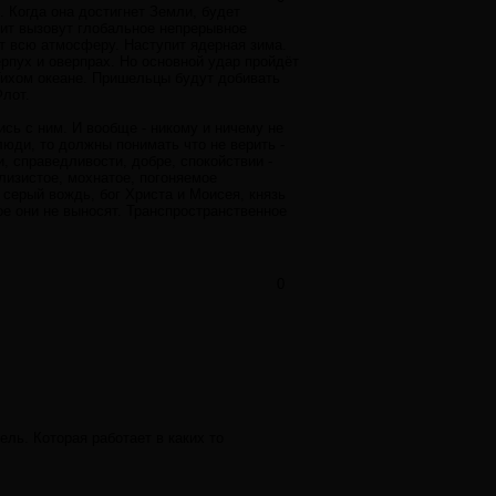
 Когда она достигнет Земли, будет
лит вызовут глобальное непрерывное
т всю атмосферу. Наступит ядерная зима.
ерпух и оверпрах. Но основной удар пройдёт
 Тихом океане. Пришельцы будут добивать
Флот.
ись с ним. И вообще - никому и ничему не
люди, то должны понимать что не верить -
и, справедливости, добре, спокойствии -
слизистое, мохнатое, погоняемое
 серый вождь, бог Христа и Моисея, князь
ое они не выносят. Транспространственное
0
ель. Которая работает в каких то