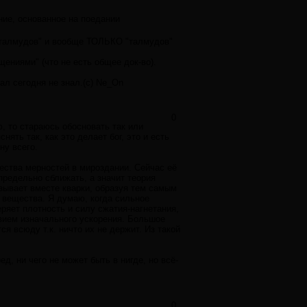
ние, основанное на поедании
х талмудов" и вообще ТОЛЬКО "талмудов"
щениями" (что не есть общее док-во).
ал сегодня не знал.(с) Ne_On
0
, то стараюсь обосновать так или
ять так, как это делает бог, это и есть
ну всего.
ества мерностей в мироздании. Сейчас её
предельно сближать, а значит теория
язывает вместе кварки, образуя тем самым
 вещества. Я думаю, когда сильное
яет плотность и силу сжатия-нагнетания,
вием изначального ускорения. Большое
я всюду т.к. ничто их не держит. Из такой
д, ни чего не может быть в нигде, но всё-
0