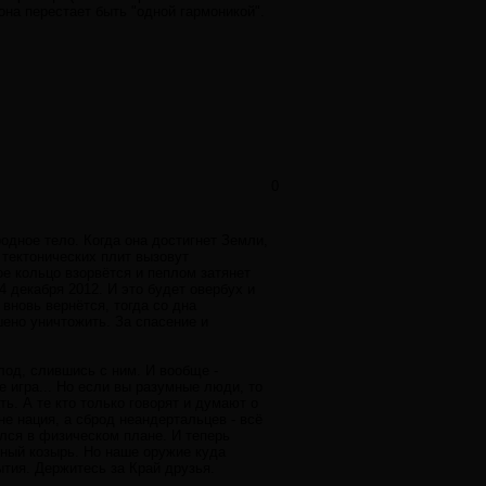
она перестает быть "одной гармоникой".
0
дное тело. Когда она достигнет Земли,
 тектонических плит вызовут
е кольцо взорвётся и пеплом затянет
4 декабря 2012. И это будет овербух и
 вновь вернётся, тогда со дна
ено уничтожить. За спасение и
олод, слившись с ним. И вообще -
е игра... Но если вы разумные люди, то
ь. А те кто только говорят и думают о
не нация, а сброд неандертальцев - всё
ился в физическом плане. И теперь
вный козырь. Но наше оружие куда
ытия. Держитесь за Край друзья.