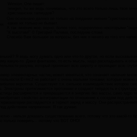
Winston_One пишет:
newgen, ты же ведь понимаешь, что это всего только лишь твое мне
христианских талмудов?
Оно основнано далеко не только на поедании именно "христиански
-каких их только не бывает.
ия:
А так -мнение мое, верно, более того, подкреплено некоторыми "ощу
"К высотам!" © Григорий Палама, последние слова.
Спасибо Вам большое за вопросы, без них я ничего из того что напис
енький? Я ведь могу думать одно или что-то другое, но если высказываю
му какую-то. Даже фантазию, то есть мысль, надо раскладывать и объясн
тельности разума, который проникает всю широту и проницает всю глуби
азмер элементарных частиц может меняться, что означает наличие множ
ительности E=mc2 не работает с очень малыми точками, которые можно 
наиболее вероятна. Существует т.н. сильное взаимодействие которое св
. Электроны притягиваются протонами и создают твёрдость и структуру
стицы расширяются и превращаются в энергию без массы, само ядро тер
риобретает свойство антигравитации по отношению к соседям под дейст
 первоматерии распадаются и теряют заряд и массу. Они распространяютс
под действием напряжения. Я так думаю.
тно - нельзя доказать существование всего, потому что это какой-то бре
но только поверить... потому что ВОТ ОНО!