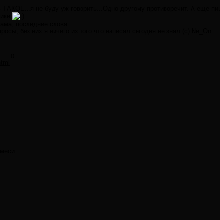
 ТАКОЕ...я не буду уж говорить...Одно другому противоречит. А еще пиш
нике
лама, последние слова.
осы, без них я ничего из того что написал сегодня не знал.(с) Ne_On
0
html
смеси