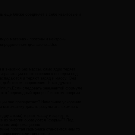
ль еще ближе соединяет в себе квантовые и
имую материю - протоны и нейтроны.
 определенном диапазоне...Все
 в энергию без массы, само ядро теряет
тигравитации по отношению к соседям под
распадаются и теряют заряд и массу. Они
од действием напряжения. Я так думаю.
finitum.Если следовать знаменитой формуле
это "переходный процесс" и потом энергия
ации оно преобретает? Начальное ускорение
ез математику давать результаты схожие с
ядру атома) теряет массу и заряд -то
 же из энергии образуются "формы"? Под
Причем информационно-
чике простая гармоника становится чем то
ляризации(если говорить о