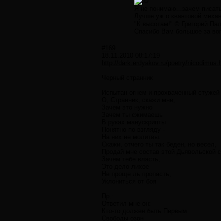
Я не понимаю...зачем писать
Лучше уж о квантовой меха
"К высотам!" © Григорий Па
Спасибо Вам большое за вопр
#169
18.11.2010 08:17:19
http://dark.erdyakov.ru/poetry/nicodimus.
Черный странник
Испытан огнем и прохваченный стужей
О, Странник, скажи мне,
Зачем это нужно
Зачем ты сжимаешь
В руках манускрипты
Понятно по взгляду -
На них не молитвы.
Скажи, отчего ты так беден, но весел,
Продай мне состав этой Дьявольской 
Зачем тебе власть,
Это дело лихое
Не проще ль пропасть,
Уклониться от боя
Пр.:
Ответил мне он:
Кто-то должен быть Первым
Свободы озон