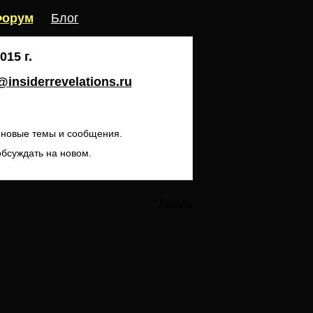
орум
Блог
15 г.
insiderrevelations.ru
ь новые темы и сообщения.
обсуждать на новом.
Закрыть