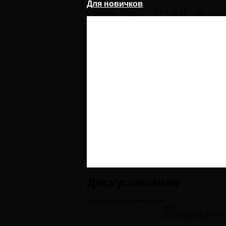
Для новичков
Страницы:
Пред.
1
...
7
8
9
10
11
...
401
След
Дискуссионная
Для разговоров на любую тему
#161
15.11.2010 08:27:20