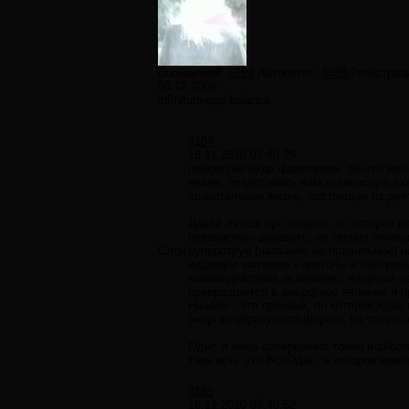
Сообщений:
6193
Авторитет:
3628
Регистрац
03.12.2009
infinitum-ego balance
#164
16.11.2010 07:40:29
newgen не будь фанатиком, ты что мал
иначе, представить вам логическую схе
сознательная жизнь, состоящая из дея
Давай лучше про теорию, по которой р
невозможно доказать, но теория относ
Слон
суперструн (название не правильное) 
видимую материю - протоны и нейтроны
взаимодействие ослаблено, ядерные ча
превращается в аморфное явление и п
Начало - это причина, по которой ядра
энергии образуются формы, но только 
Одно я знаю совершенно точно и абсолю
таки есть это ВсёОдно, в которое мож
#165
16.11.2010 07:40:52