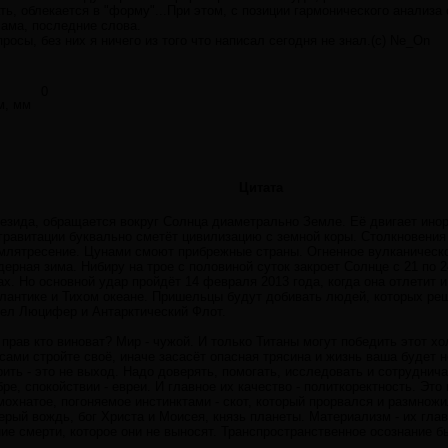
ть, облекается в "форму"...При этом, c позиции гармонического анализа 
лама, последние слова.
осы, без них я ничего из того что написал сегодня не знал.(с) Ne_On
0
м, мм
Цитата
езида, обращается вокруг Солнца диаметрально Земле. Её двигает иноро
гравитации буквально сметёт цивилизацию с земной коры. Столкновения
млятресение. Цунами смоют прибрежные страны. Огненное вулканическо
ерная зима. Нибиру на трое с половиной суток закроет Солнце с 21 по 2
ах. Но основной удар пройдёт 14 февраля 2013 года, когда она отлетит и
тлантике и Тихом океане. Пришельцы будут добивать людей, которых реш
гел Люцифер и Антарктический Флот.
 прав кто виноват? Мир - чужой. И только Титаны могут победить этот х
 сами стройте своё, иначе засасёт опасная трясина и жизнь ваша будет н
ить - это не выход. Надо доверять, помогать, исследовать и сотрудничат
е, спокойствии - евреи. И главное их качество - политкоректность. Это 
 мохнатое, погоняемое инстинктами - скот, который прорвался и размнож
серый вождь, бог Христа и Моисея, князь планеты. Материализм - их гла
ние смерти, которое они не выносят. Транспространственное осознание б