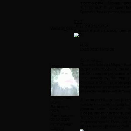
пространстве)...Можно сказа
"К высотам!" © Григорий Па
Спасибо Вам большое за вопр
#167
16.11.2010 16:20:24
Winston_One
А давайте все в космос полети
#168
16.11.2010 16:52:26
Слон пишет:
Планета Матери Мира - Ним
newgen
будет катастрофа. Сила её 
глобальное непрерывное зе
всю атмосферу. Наступит яд
овербах в оверпух и оверпр
поднимутся территории в а
вознесение отвечает Архан
Сообщений:
А какая вообще разница кто
6193
никому и ничему не верьте,
Авторитет:
должны понимать что не вер
3628
любви, справедливости, добр
Регистрация:
теплое, мягкое, слизистое,
03.12.2009
подлежит казни. Яхве - их 
infinitum-ego
круче, наше оружие - созна
balance