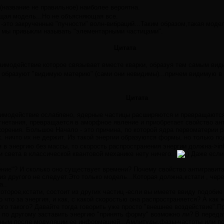
 (название не правильное) наиболее вероятна.
щая модель...Но не объясняющая все.
 -это закрученные "пучности" волн-вибраций...Таким образом,такая моде
о мы привыкли называть "элементарными частицами".
Цитата
аимодействие которое связывает вместе кварки, образуя тем самым вид
 образуют "видимую материю" (сами они невидимы)...причем видимую в
Цитата
аимодействие ослаблено, ядерные частицы расширяются и превращаются
агнетания, превращается в аморфное явление и приобретает свойство ан
орения. Большое Начало - это причина, по которой ядра первоматерии 
. ничто их не держит. Из такой энергии образуются формы, но только п
в энергию без массы, то скорость распространения энергии должна->in
и света в классической квантовой механике нету ничего..
Даже если 
.
ение"? И сколько оно cуществует времени? Почему свойство антигравит
из другого не следует.Это только модель...Которая должна,кстати , чер
а..
оторое,кстати, состоит из других частиц -если вы имеете ввиду подобие 
 что за энергия, и как, с какой скоростью она распространяется? А как
го такого? Давайте тогда говорить уже просто "внешнее воздействие".
 по другому заставить энергию "принять форму" возможно ли? В передат
ным после модуляции ее информацией...Амлитуды,фазы-частоты или по