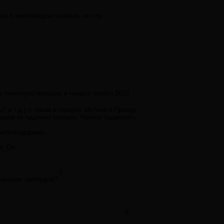
рно 5 миллиардов человек, но это
а тонкочувствующих в начале нового 2013
 и т.д.) о таком и говорят. Истине и Правде
увшем от падения зеркале. Нечего подменять
неблагодарная.
Ne_On
0
тианских талмудов?
0