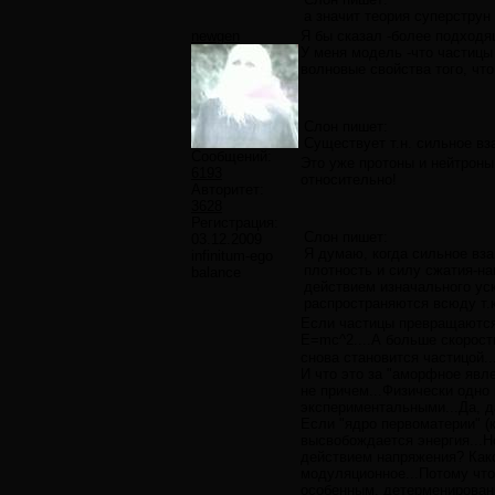
а значит теория суперструн
newgen
Я бы сказал -более подходя
У меня модель -что частицы
волновые свойства того, чт
Слон пишет:
Существует т.н. сильное вз
Сообщений:
Это уже протоны и нейтроны
6193
относительно!
Авторитет:
3628
Регистрация:
Слон пишет:
03.12.2009
Я думаю, когда сильное вз
infinitum-ego
плотность и силу сжатия-н
balance
действием изначального уск
распространяются всюду т.к
Если частицы превращаются 
E=mc^2....А больше скорост
снова становится чаcтицой..
И что это за "аморфное явл
не причем...Физически одно 
экспериментальными...Да, д
Если "ядро первоматерии" (к
высвобождается энергия...Но
действием напряжения? Како
модуляционное...Потому что
особенным, детерменирован