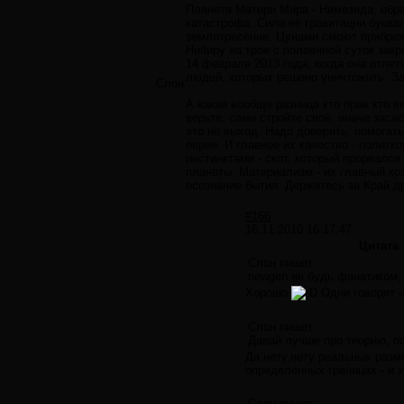
Планета Матери Мира - Нимезида, обра
катастрофа. Сила её гравитации буква
землятресение. Цунами смоют прибреж
Нибиру на трое с половиной суток закр
14 февраля 2013 года, когда она отлет
людей, которых решено уничтожить. За
Слон
А какая вообще разница кто прав кто в
верьте, сами стройте своё, иначе заса
это не выход. Надо доверять, помогать
евреи. И главное их качество - политк
инстинктами - скот, который прорвался
планеты. Материализм - их главный ко
осознание бытия. Держитесь за Край д
#166
16.11.2010 16:17:47
Цитата
Слон пишет:
newgen не будь фанатиком,
Хорошо
Одни говорят -
Слон пишет:
Давай лучше про теорию, п
Да нету,нету реальных разме
определенных границах - и 
Слон пишет: